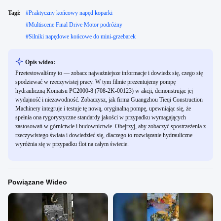
Tagi:
#
Praktyczny końcowy napęd koparki
#
Multiscene Final Drive Motor podróżny
#
Silniki napędowe końcowe do mini-grzebarek
Opis wideo:
Przetestowaliśmy to — zobacz najważniejsze informacje i dowiedz się, czego się
spodziewać w rzeczywistej pracy. W tym filmie prezentujemy pompę
hydrauliczną Komatsu PC2000-8 (708-2K-00123) w akcji, demonstrując jej
wydajność i niezawodność. Zobaczysz, jak firma Guangzhou Tieqi Construction
Machinery integruje i testuje tę nową, oryginalną pompę, upewniając się, że
spełnia ona rygorystyczne standardy jakości w przypadku wymagających
zastosowań w górnictwie i budownictwie. Obejrzyj, aby zobaczyć spostrzeżenia z
rzeczywistego świata i dowiedzieć się, dlaczego to rozwiązanie hydrauliczne
wyróżnia się w przypadku flot na całym świecie.
Powiązane Wideo