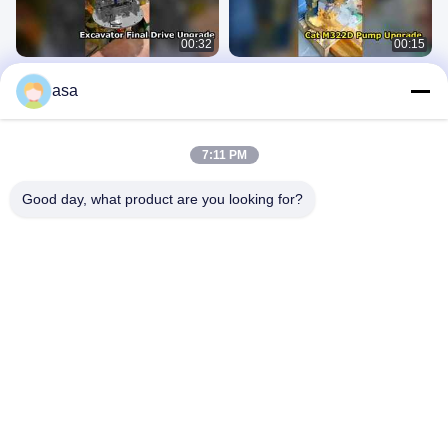
00:32
00:15
9153026 9151416 9159230
251-8031 207-4708 251-8030 382-
asa
9158018 日立EX120-5 EX130-5 液压
6573 251-8030卡特M315D轮式挖掘
泵 HPV050
机液压泵
Pompa Hydrauliczna
Pompa Hydrauliczna
April 15, 2026
April 10, 2026
7:11 PM
Good day, what product are you looking for?
00:34
01:37
Numer seryjny M322D 液压泵 196-
Komatsu 1250-7 1250-8 nr 2 pompa
8429 251-8036 432-8163 251-8037
hydrauliczna 708-2L-00522 708-2L-
432-8569
01622
Pompa Hydrauliczna
Inne Filmy
April 10, 2026
September 19, 2024