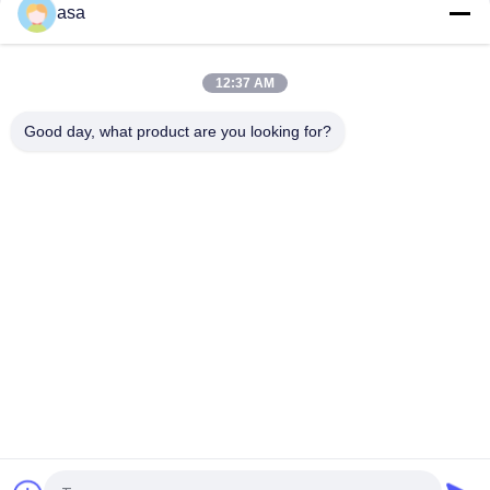
OEM Plunger KAWASAK Hydraulic Pump K3V112DTP-9C14 Do JCB220
asa
Duża Głowa KAWASAK Hydraulic Pump K3V112DTP-9P12-12T Do Hyundai R210-7 Grabiarka
Wielofunkcyjna pompa hydrauliczna koparki praktyczna KAWASAK K3V112DTP-9T8L-14
12:37 AM
Wielokulturowy wytrzymały hydrauliczny pompkarz KAWASAK
Good day, what product are you looking for?
Praktyczny KAWASAK Hydraulic Pump K3V112DTP-9TDL-14T Elektryczne sterowanie
Hydrauliczna KAWASAK Axial Piston Pump K3V112DTP-9Y14-14
CE Stabilne pompy tłokowe KAWASAK, K3V112DTP-HNOV-14PT0 Części hydraulicznych pomp kopalni
popularne kategorie
Wszystko
Pompa Hydrauliczna
Główny Zawór
Koparki
Sterujący Koparki
Napęd Końcowy
Przekładnia
Koparki
Obrotowa Koparki
Hydrauliczna Pompa
Części Pompy