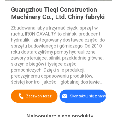
Guangzhou Tieqi Construction
Machinery Co., Ltd. Chiny fabryki
Zbudowana, aby utrzymać ciężki sprzęt w
ruchu, IRON CAVALRY to chiński producent
hydrauliki i zintegrowany dostawca części do
sprzętu budowlanego i górniczego. Od 2010
roku dostarczyliśmy pompy hydrauliczne,
zawory sterujące, silniki, przekładnie główne,
skrzynie biegów i tysiące części
pomocniczych. Dzięki sile produkcji,
precyzyjnemu dopasowaniu produktów,
ścisłej kontroli jakości i globalnej dostawie
pomagamy klientom szybciej pozyskiwać
produkty, zmniejszać ryzyko i minimalizować
Zadzwoń teraz.
Skontaktuj się z nami
przestoje.
Najpopularniejsze produkty