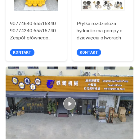
90774640 65516840
Płytka rozdzielcza
90774240 65516740
hydrauliczna pompy o
Zespół głównego
dziewięciu otworach
hydraulicznego zaworu
sterującego do koparek
KONTAKT
KONTAKT
Komatsu PC3000-6
PC4000-6 Bardzo duże
górnicze części
zamienne