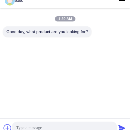
asa
9158018 日立EX120-5 EX130-5 液压
6573 251-8030卡特M315D轮式挖掘
泵 HPV050
机液压泵
Pompa Hydrauliczna
Pompa Hydrauliczna
April 15, 2026
April 10, 2026
1:30 AM
Good day, what product are you looking for?
00:34
01:37
Numer seryjny M322D 液压泵 196-
Komatsu 1250-7 1250-8 nr 2 pompa
8429 251-8036 432-8163 251-8037
hydrauliczna 708-2L-00522 708-2L-
432-8569
01622
Pompa Hydrauliczna
Inne Filmy
April 10, 2026
September 19, 2024
00:17
00:49
90774640 65516840 90774240
207-26-00201 207-26-00200 Zestaw
65516740 Główny zawór sterujący
naprawczy silnika obrotowego
dla Komatsu PC3000 6 PC4000 6 |
Komatsu PC360-7
Zawór Kontrolny
Inne Filmy