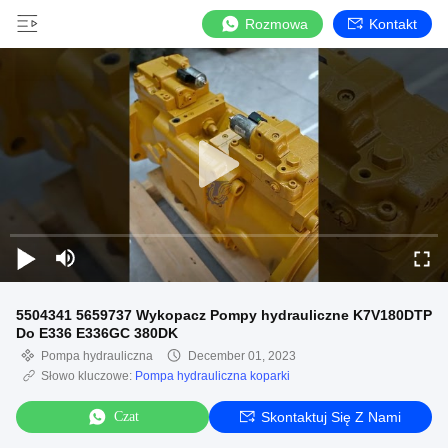
Rozmowa
Kontakt
5504341 5659737 Wykopacz Pompy hydrauliczne K7V180DTP
Do E336 E336GC 380DK
Pompa hydrauliczna
December 01, 2023
Słowo kluczowe:
Pompa hydrauliczna koparki
Czat
Skontaktuj Się Z Nami