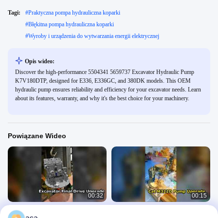
Tagi:
#
Praktyczna pompa hydrauliczna koparki
#
Błękitna pompa hydrauliczna koparki
#
Wyroby i urządzenia do wytwarzania energii elektrycznej
Opis wideo:
Discover the high-performance 5504341 5659737 Excavator Hydraulic Pump
K7V180DTP, designed for E336, E336GC, and 380DK models. This OEM
hydraulic pump ensures reliability and efficiency for your excavator needs. Learn
about its features, warranty, and why it's the best choice for your machinery.
Powiązane Wideo
00:32
00:15
9153026 9151416 9159230
251-8031 207-4708 251-8030 382-