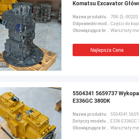
Komatsu Excavator Głów
Nazwa produktu:
Odpowiedni model maszyny::
Części do ko
Obowiązujące branże::
Najlepsza Cena
Sanёк Нижегородский
Erdenetumur 
DEO
s zarządzający, szybki ruch.
Przyjemne zakupy
5504341 5659737 Wykopa
E336GC 380DK
Nazwa produktu:
Dotyczy modelu maszyny::
E336 E336GC 
Obowiązujące branże::