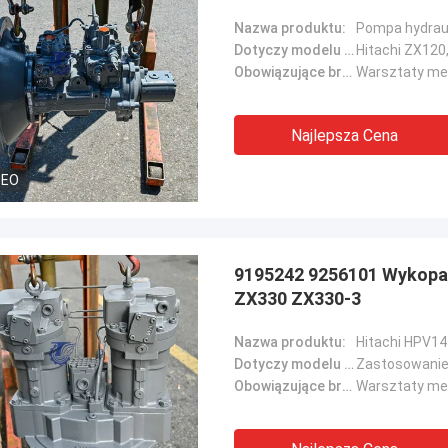
Nazwa produktu:
Pompa hydrau
Dotyczy modelu maszyny::
Obowiązujące branże::
Najlepsza Cena
DEO
9195242 9256101 Wykopal
ZX330 ZX330-3
Nazwa produktu:
Dotyczy modelu maszyny::
Zastosowanie 
Obowiązujące branże::