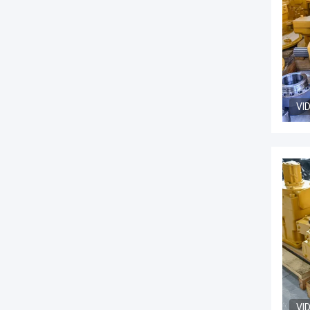
VI
VI