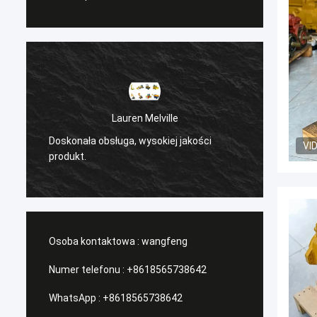
Lauren Melville
Doskonała obsługa, wysokiej jakości
VI
/Serwi
produkt.
Osoba kontaktowa :
wangfeng
Numer telefonu :
+8618565738642
WhatsApp :
+8618565738642