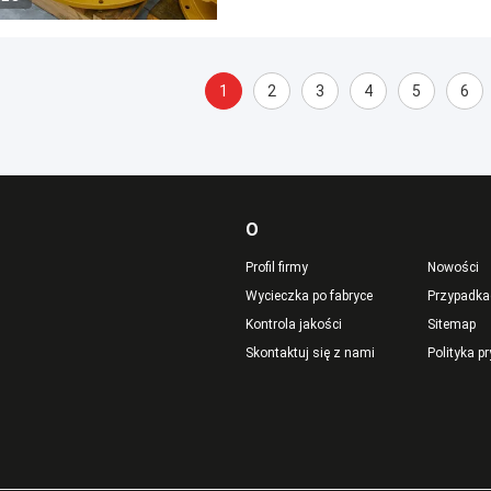
1
2
3
4
5
6
O
Profil firmy
Nowości
Wycieczka po fabryce
Przypadka
Kontrola jakości
Sitemap
Skontaktuj się z nami
Polityka p