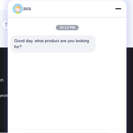
asa
7
8
10:13 PM
Good day, what product are you looking 
for?
Produkty
Pompa hydrauliczna koparki
ch
Główny zawór sterujący koparki
Napęd końcowy koparki
rywatności
Wszystkie kategorie