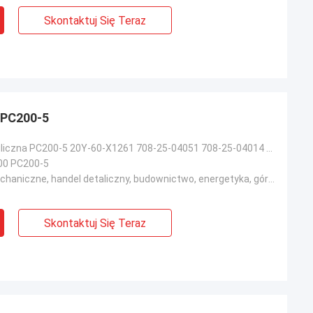
Skontaktuj Się Teraz
 PC200-5
Pompa hydrauliczna PC200-5 20Y-60-X1261 708-25-04051 708-25-04014 708-25-04013 708-25-04012 zestaw n
00 PC200-5
Warsztaty mechaniczne, handel detaliczny, budownictwo, energetyka, górnictwo
Skontaktuj Się Teraz