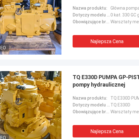
Nazwa produktu:
Dotyczy modelu maszyny::
0 kat. 330 GC
Obowiązujące branże::
Najlepsza Cena
DEO
TQ E330D PUMPA GP-PISTO
pompy hydraulicznej
Nazwa produktu:
Dotyczy modelu maszyny::
TQ E330D
Obowiązujące branże::
Najlepsza Cena
DEO