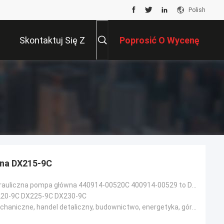
Polish
Skontaktuj Się Z
Poprosić O Wycenę
Nami
zna DX215-9C
DX215-9C hydrauliczna pompa główna 440914-00520C 400914-00529 to DX220-9C DX225-9C DX230-9C pompa tł
20-9C DX225-9C DX230-9C
Warsztaty mechaniczne, handel detaliczny, budownictwo, energetyka, górnictwo