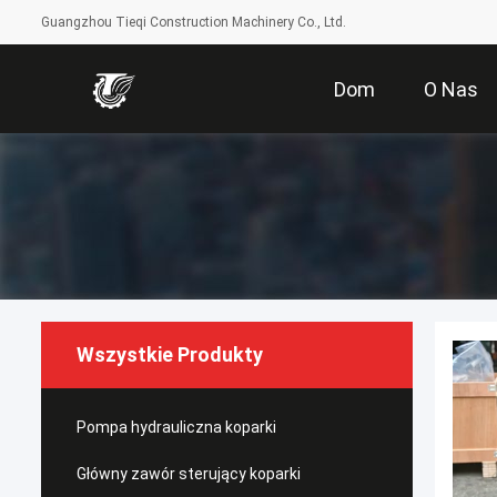
Guangzhou Tieqi Construction Machinery Co., Ltd.
Dom
O Nas
Wszystkie Produkty
Pompa hydrauliczna koparki
Główny zawór sterujący koparki