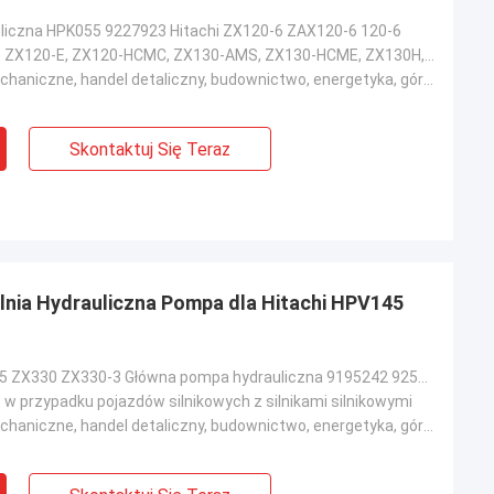
liczna HPK055 9227923 Hitachi ZX120-6 ZAX120-6 120-6
Hitachi ZX120, ZX120-E, ZX120-HCMC, ZX130-AMS, ZX130-HCME, ZX130H, ZX130K, ZX135US, ZX135US-E, ZX135
Warsztaty mechaniczne, handel detaliczny, budownictwo, energetyka, górnictwo
Skontaktuj Się Teraz
nia Hydrauliczna Pompa dla Hitachi HPV145
Hitachi HPV145 ZX330 ZX330-3 Główna pompa hydrauliczna 9195242 9256101
w przypadku pojazdów silnikowych z silnikami silnikowymi
Warsztaty mechaniczne, handel detaliczny, budownictwo, energetyka, górnictwo