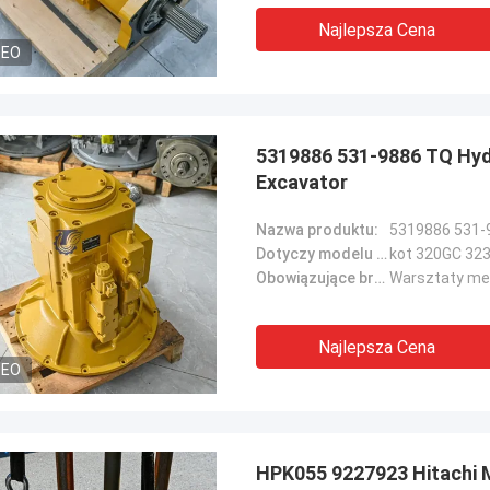
Najlepsza Cena
DEO
5319886 531-9886 TQ Hyd
Excavator
Nazwa produktu:
5319886 531-
Dotyczy modelu maszyny::
kot 320GC 32
Obowiązujące branże::
Najlepsza Cena
DEO
HPK055 9227923 Hitachi 