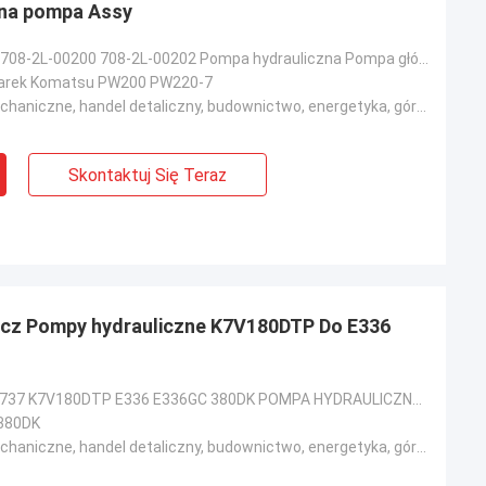
na pompa Assy
708-2L-00203 708-2L-00200 708-2L-00202 Pompa hydrauliczna Pompa główna Assy Bomba dla Komatsu PW200
parek Komatsu PW200 PW220-7
Warsztaty mechaniczne, handel detaliczny, budownictwo, energetyka, górnictwo
Jose
Skontaktuj Się Teraz
Podoba mi się ta firma. Są profesjonalni i
Kampana
przyjaźni. Doskonała obsługa i przyjazne
porady, szybka dostawa. Bardzo dobra
cena. Chcę ponownie zamówić, gdy będę
potrzebował.
cz Pompy hydrauliczne K7V180DTP Do E336
5504341 5659737 K7V180DTP E336 E336GC 380DK POMPA HYDRAULICZNA Pompa główna
380DK
Warsztaty mechaniczne, handel detaliczny, budownictwo, energetyka, górnictwo