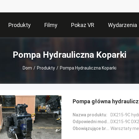
Produkty
Filmy
Pokaz VR
Wydarzenia
Pompa Hydrauliczna Koparki
Dom
/
Produkty
/
Pompa Hydrauliczna Koparki
Pompa główna hydraulic
Nazwa produktu:
Odpowiedni model maszyny::
DX215-9C DX2
Obowiązujące branże::