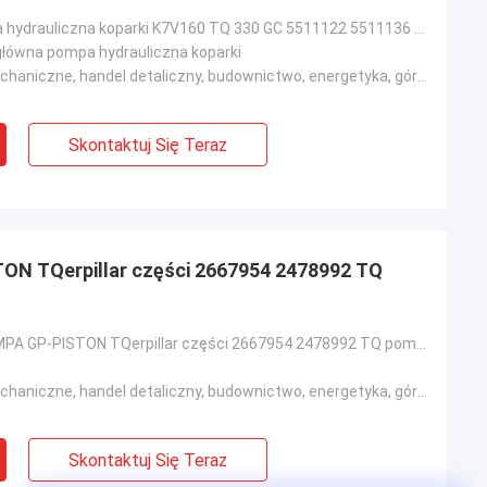
Główna pompa hydrauliczna koparki K7V160 TQ 330 GC 5511122 5511136 5511121
 główna pompa hydrauliczna koparki
Warsztaty mechaniczne, handel detaliczny, budownictwo, energetyka, górnictwo
Skontaktuj Się Teraz
N TQerpillar części 2667954 2478992 TQ
TQ E330D PUMPA GP-PISTON TQerpillar części 2667954 2478992 TQ pompy hydraulicznej
Warsztaty mechaniczne, handel detaliczny, budownictwo, energetyka, górnictwo
Skontaktuj Się Teraz