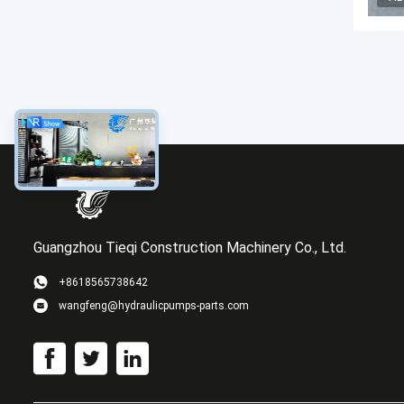
Guangzhou Tieqi Construction Machinery Co., Ltd.
+8618565738642
wangfeng@hydraulicpumps-parts.com