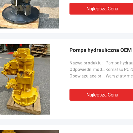
Najlepsza Cena
Pompa hydrauliczna OEM
Nazwa produktu:
Odpowiedni model maszyny::
Komatsu PC2
Obowiązujące branże::
Najlepsza Cena