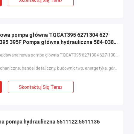
Skontaktuj Się Teraz
nowa pompa główna TQCAT395 6271304 627-
E395 395F Pompa główna hydrauliczna 584-0380
Oryginalna odbudowana nowa pompa główna TQCAT395 6271304 627-1304 Części do koparek E395 395F Pompa
Warsztaty mechaniczne, handel detaliczny, budownictwo, energetyka, górnictwo
Skontaktuj Się Teraz
a pompa hydrauliczna 5511122 5511136