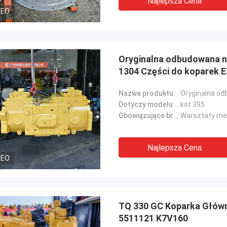
Najlepsza Cena
DEO
Oryginalna odbudowana 
1304 Części do koparek 
5840380
Nazwa produktu:
Dotyczy modelu maszyny::
kot 395
Obowiązujące branże::
Najlepsza Cena
DEO
TQ 330 GC Koparka Główn
5511121 K7V160