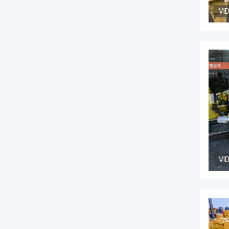
VI
VI