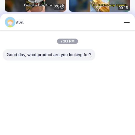
00:32
00:15
9153026 9151416 9159230
251-8031 207-4708 251-8030 382-
asa
9158018 日立EX120-5 EX130-5 液压
6573 251-8030卡特M315D轮式挖掘
泵 HPV050
机液压泵
Pompa Hydrauliczna
Pompa Hydrauliczna
April 15, 2026
April 10, 2026
7:03 PM
Good day, what product are you looking for?
00:34
01:37
Numer seryjny M322D 液压泵 196-
Komatsu 1250-7 1250-8 nr 2 pompa
8429 251-8036 432-8163 251-8037
hydrauliczna 708-2L-00522 708-2L-
432-8569
01622
Pompa Hydrauliczna
Inne Filmy
April 10, 2026
September 19, 2024
00:17
00:49