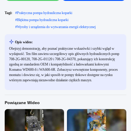
Tagi:
#
Praktyczna pompa hydrauliczna koparki
#
Błękitna pompa hydrauliczna koparki
#
Wyroby i urządzenia do wytwarzania energii elektrycznej
Opis wideo:
Obejrzyj demonstrację, aby poznać praktyczne wskazówki i szybki wgląd w
wydajność. Ten film zawiera szczegółowy opis głównych hydraulicznych pomp
708-2G-00120, 708-2G-01120 i 708-2G-04370, pokazujący ich konstrukcję
zgodną ze standardem OEM i kompatybilność z ładowarkami kołowymi
Komatsu WD600-6 i WA600-6R. Zobaczysz wewnętrzne komponenty, proces
montażu i dowiesz się, w jaki sposób te pompy tłokowe dostępne na rynku
wtórnym zapewniają niezawodne działanie ciężkich maszyn.
Powiązane Wideo