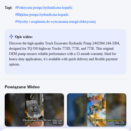
Tagi:
#
Praktyczna pompa hydrauliczna koparki
#
Błękitna pompa hydrauliczna koparki
#
Wyroby i urządzenia do wytwarzania energii elektrycznej
Opis wideo:
Discover the high-quality Truck Excavator Hydraulic Pump 2443304 244-3304,
designed for TQ Off-highway Trucks 773D, 773E, and 775E. This original
OEM pump ensures reliable performance with a 12-month warranty. Ideal for
heavy-duty applications, it’s available with quick delivery and flexible payment
options.
Powiązane Wideo
00:32
00:15