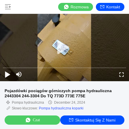
Rozmowa
Kontakt
Pojazdówki pociągów górniczych pompa hydrauliczna
2443304 244-3304 Do TQ 773D 773E 775E
Pompa hydrauliczna
December 24, 2024
Słowo kluczowe:
Pompa hydrauliczna koparki
Czat
Skontaktuj Się Z Nami