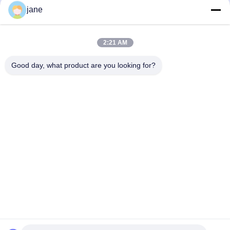
9153026 9151416 9159230
251-8031 207-4708 251-8030 382-
jane
9158018 日立EX120-5 EX130-5 液压
6573 251-8030卡特M315D轮式挖掘
泵 HPV050
机液压泵
Pompa Hydrauliczna
Pompa Hydrauliczna
April 15, 2026
April 10, 2026
2:21 AM
Good day, what product are you looking for?
00:34
01:37
Numer seryjny M322D 液压泵 196-
Komatsu 1250-7 1250-8 nr 2 pompa
8429 251-8036 432-8163 251-8037
hydrauliczna 708-2L-00522 708-2L-
432-8569
01622
Pompa Hydrauliczna
Inne Filmy
April 10, 2026
September 19, 2024
00:17
00:49
90774640 65516840 90774240
207-26-00201 207-26-00200 Zestaw
65516740 Główny zawór sterujący
naprawczy silnika obrotowego