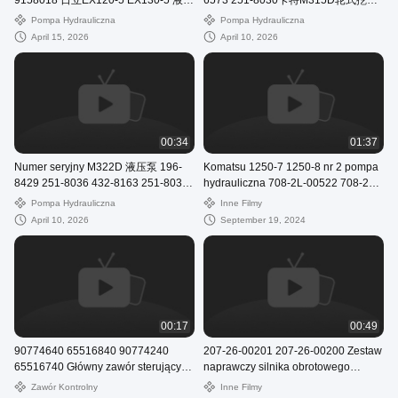
9158018 日立EX120-5 EX130-5 液压
6573 251-8030卡特M315D轮式挖掘
泵 HPV050
机液压泵
Pompa Hydrauliczna
Pompa Hydrauliczna
April 15, 2026
April 10, 2026
00:34
01:37
Numer seryjny M322D 液压泵 196-
Komatsu 1250-7 1250-8 nr 2 pompa
8429 251-8036 432-8163 251-8037
hydrauliczna 708-2L-00522 708-2L-
432-8569
01622
Pompa Hydrauliczna
Inne Filmy
April 10, 2026
September 19, 2024
00:17
00:49
90774640 65516840 90774240
207-26-00201 207-26-00200 Zestaw
65516740 Główny zawór sterujący
naprawczy silnika obrotowego
dla Komatsu PC3000 6 PC4000 6 |
Komatsu PC360-7
Zawór Kontrolny
Inne Filmy