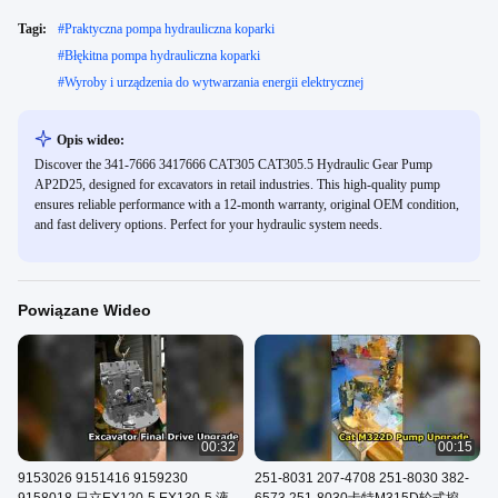
Tagi:
#
Praktyczna pompa hydrauliczna koparki
#
Błękitna pompa hydrauliczna koparki
#
Wyroby i urządzenia do wytwarzania energii elektrycznej
Opis wideo:
Discover the 341-7666 3417666 CAT305 CAT305.5 Hydraulic Gear Pump
AP2D25, designed for excavators in retail industries. This high-quality pump
ensures reliable performance with a 12-month warranty, original OEM condition,
and fast delivery options. Perfect for your hydraulic system needs.
Powiązane Wideo
00:32
00:15
9153026 9151416 9159230
251-8031 207-4708 251-8030 382-