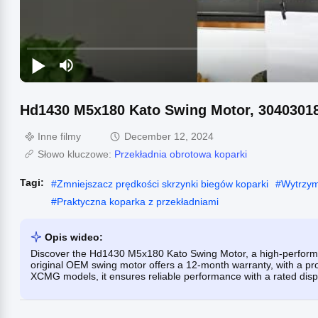
Hd1430 M5x180 Kato Swing Motor, 30403018
Inne filmy
December 12, 2024
Słowo kluczowe:
Przekładnia obrotowa koparki
Tagi:
#
Zmniejszacz prędkości skrzynki biegów koparki
#
Wytrzym
#
Praktyczna koparka z przekładniami
Opis wideo:
Discover the Hd1430 M5x180 Kato Swing Motor, a high-performa
original OEM swing motor offers a 12-month warranty, with a pr
XCMG models, it ensures reliable performance with a rated dis