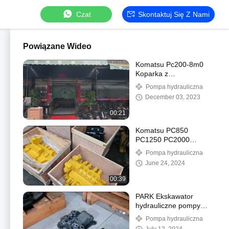
Czat
Skontaktuj Się Z Nami
Powiązane Wideo
Komatsu Pc200-8m0
Koparka z
przekładniami 706-7g-
Pompa hydrauliczna
01140 706-7g-01170
December 03, 2023
706-7g-71141
00:21
Komatsu PC850
PC1250 PC2000
PC3000 pompa
Pompa hydrauliczna
hydrauliczna zestaw
June 24, 2024
naprawczy do maszyn
górniczych
00:39
PARK Ekskawator
hydrauliczne pompy
części naprawa zestaw
Pompa hydrauliczna
trwały dla F12-250