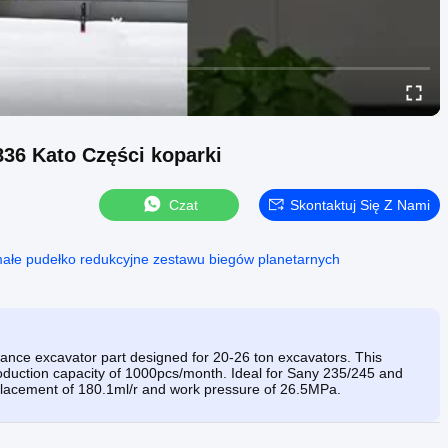
36 Kato Części koparki
Czat
Skontaktuj Się Z Nami
ałe pudełko redukcyjne zestawu biegów planetarnych
nce excavator part designed for 20-26 ton excavators. This
oduction capacity of 1000pcs/month. Ideal for Sany 235/245 and
placement of 180.1ml/r and work pressure of 26.5MPa.