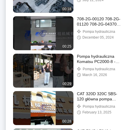
July 12, 2024
00:18
708-2G-00120 708-2G-
01120 708-2G-04370
Hydrauliczna pompa
Pompa hydrauliczna
główną dla Komatsu
December 05, 2024
WD600-6 WA600-6R
WHEEL LOADER
00:25
Pompa hydrauliczna
Komatsu PC2000-8 -
708-2K-00123
Pompa hydrauliczna
(ORYGINALNA NOWA)
March 16, 2026
#hydraulicpump
00:29
CAT 320D 320C SBS-
120 główna pompa
hydrauliczna 1733381
Pompa hydrauliczna
February 13, 2025
00:28