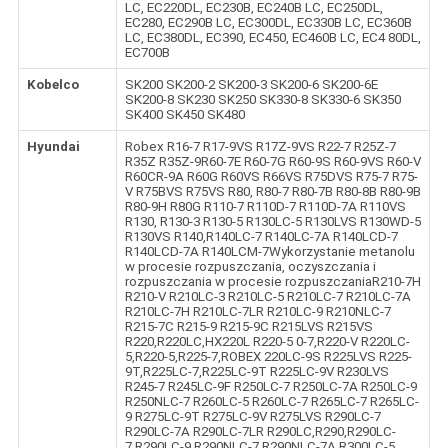
LC, EC220DL, EC230B, EC240B LC, EC250DL,
EC280, EC290B LC, EC300DL, EC330B LC, EC360B
LC, EC380DL, EC390, EC450, EC460B LC, EC4 80DL,
EC700B
Kobelco
SK200 SK200-2 SK200-3 SK200-6 SK200-6E
SK200-8 SK230 SK250 SK330-8 SK330-6 SK350
SK400 SK450 SK480
Hyundai
Robex R16-7 R17-9VS R17Z-9VS R22-7 R25Z-7
R35Z R35Z-9R60-7E R60-7G R60-9S R60-9VS R60-V
R60CR-9A R60G R60VS R66VS R75DVS R75-7 R75-
V R75BVS R75VS R80, R80-7 R80-7B R80-8B R80-9B
R80-9H R80G R110-7 R110D-7 R110D-7A R110VS
R130, R130-3 R130-5 R130LC-5 R130LVS R130WD-5
R130VS R140,R140LC-7 R140LC-7A R140LCD-7
R140LCD-7A R140LCM-7Wykorzystanie metanolu
w procesie rozpuszczania, oczyszczania i
rozpuszczania w procesie rozpuszczaniaR210-7H
R210-V R210LC-3 R210LC-5 R210LC-7 R210LC-7A
R210LC-7H R210LC-7LR R210LC-9 R210NLC-7
R215-7C R215-9 R215-9C R215LVS R215VS
R220,R220LC,HX220L R220-5 0-7,R220-V R220LC-
5,R220-5,R225-7,ROBEX 220LC-9S R225LVS R225-
9T,R225LC-7,R225LC-9T R225LC-9V R230LVS
R245-7 R245LC-9F R250LC-7 R250LC-7A R250LC-9
R250NLC-7 R260LC-5 R260LC-7 R265LC-7 R265LC-
9 R275LC-9T R275LC-9V R275LVS R290LC-7
R290LC-7A R290LC-7LR R290LC,R290,R290LC-
7,R290LC-9 R290NLC-7 R290NLC-7A R300LC-5