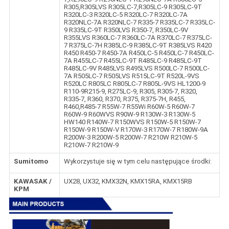
R305,R305LVS R305LC-7,R305LC-9 R305LC-9T
R320LC-3 R320LC-5 R320LC-7 R320LC-7A
R320NLC-7A R320NLC-7 R335-7 R335LC-7 R335LC-
9 R335LC-9T R350LVS R350-7, R350LC-9V
R355LVS R360LC-7 R360LC-7A R370LC-7 R375LC-
7 R375LC-7H R385LC-9 R385LC-9T R385LVS R420
R450 R450-7 R450-7A R450LC-5 R450LC-7 R450LC-
7A R455LC-7 R455LC-9T R485LC-9 R485LC-9T
R485LC-9V R485LVS R495LVS R500LC-7 R500LC-
7A R505LC-7 R505LVS R515LC-9T R520L-9VS
R520LC R805LC R805LC-7 R805L-9VS HL1200-9
R110-9R215-9, R275LC-9, R305, R305-7, R320,
R335-7, R360, R370, R375, R375-7H, R455,
R460,R485-7 R55W-7 R55Wi R60W-5 R60W-7
R60W-9 R60WVS R90W-9 R130W-3 R130W-5
HW140 R140W-7 R150WVS R150W-5 R150W-7
R150W-9 R150W-V R170W-3 R170W-7 R180W-9A
R200W-3 R200W-5 R200W-7 R210W R210W-5
R210W-7 R210W-9
Sumitomo
Wykorzystuje się w tym celu następujące środki:
KAWASAK /
UX28, UX32, KMX32N, KMX15RA, KMX15RB
KPM