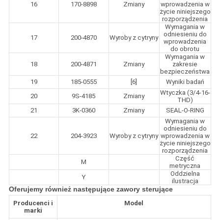
16
170-8898
Zmiany
wprowadzenia w
życie niniejszego
rozporządzenia
Wymagania w
odniesieniu do
17
200-4870
Wyroby z cytryny
wprowadzenia
do obrotu
Wymagania w
18
200-4871
Zmiany
zakresie
bezpieczeństwa
19
185-0555
[6]
Wyniki badań
Wtyczka (3/4-16-
20
9S-4185
Zmiany
THD)
21
3K-0360
Zmiany
SEAL-O-RING
Wymagania w
odniesieniu do
22
204-3923
Wyroby z cytryny
wprowadzenia w
życie niniejszego
rozporządzenia
Część
M
metryczna
Oddzielna
Y
ilustracja
Oferujemy również następujące zawory sterujące
Producenci i
Model
marki