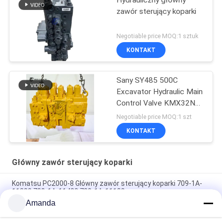
zawór sterujący koparki
Negotiable price MOQ:1 sztuk
KONTAKT
Sany SY485 500C
Excavator Hydraulic Main
Control Valve KMX32NA
High Quality
Negotiable price MOQ:1 szt
KONTAKT
Główny zawór sterujący koparki
Komatsu PC2000-8 Główny zawór sterujący koparki 709-1A-
11300 709-1A-11400 709-1A-11100
Amanda
PC160LC-7 PC160-7 Wynęgarka z zawórami sterującymi
Komatsu, 723-57-16100 Główne części wykopalni