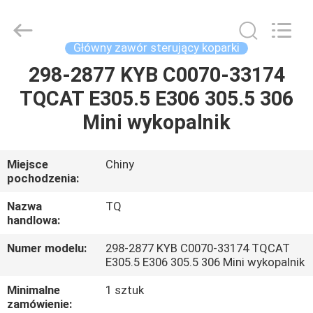
Tieqi
Construction
Machinery
Co.,
Ltd..
Główny zawór sterujący koparki
All
Rights
298-2877 KYB C0070-33174
DOM
Reserved.
TQCAT E305.5 E306 305.5 306
PRODUKTY
Mini wykopalnik
FILMY
Miejsce
Chiny
pochodzenia:
POKAZ
Nazwa
TQ
handlowa:
VR
Numer modelu:
298-2877 KYB C0070-33174 TQCAT
E305.5 E306 305.5 306 Mini wykopalnik
O
Minimalne
1 sztuk
NAS
zamówienie: