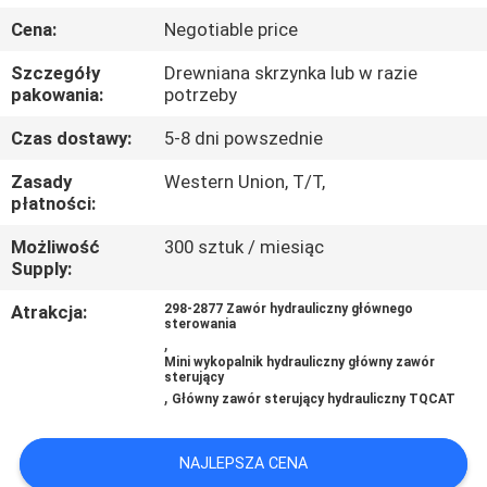
Cena:
Negotiable price
WYCIECZKA
Szczegóły
Drewniana skrzynka lub w razie
PO
pakowania:
potrzeby
FABRYCE
Czas dostawy:
5-8 dni powszednie
Zasady
Western Union, T/T,
KONTROLA
płatności:
JAKOŚCI
Możliwość
300 sztuk / miesiąc
Supply:
SKONTAKTUJ
Atrakcja:
298-2877 Zawór hydrauliczny głównego
sterowania
SIĘ
,
Mini wykopalnik hydrauliczny główny zawór
Z
sterujący
,
Główny zawór sterujący hydrauliczny TQCAT
NAMI
NAJLEPSZA CENA
AKTUALNOŚCI