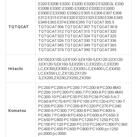
E320 E320B E320C E320D E320D2 E320D2L E330
E330B E330C E330D E330D2 E320D2 E330D
E330D2 E3336D E336D2 E305.5 E306 E307 E308
E312 E315 E318 E320 E323 E325 E330 E336 E345
E349 E365 E374 E390 E395 TQTQCAT305.5
TQTQCAT
TQTQCAT306 TQTQCAT307 TQTQCAT30 8
TQTQCAT312 TQTQCAT315 TQTQCAT320
TQTQCAT323 TQTQCAT324 TQTQCAT325
TQTQCAT326 TQTQCAT330 TQTQCAT336
TQTQCAT345 TQTQCAT349 TQTQCAT365
TQTQCAT374 TQTQCAT390 TQTQCAT395
EX100,EX100-2,EX100-3,EX100-5,EX120-2,EX120-
3,EX120-5,EX160-5,EX200 LC,EX220 LC,EX230
Hitachi
LC,EX300,EX300 LC,EX330 LC,EX400 LC,EX450
LC,EX550 LC,ZX120,ZX120-
3,ZX200,ZX230,ZX250,ZX350
PC200 PC200-6 PC200-7 PC200-8 PC200-8MO
PC200-10 PC300 PC300-7 PC300-8 PC300-8MO
PC300-10 PC45 PC50 PC55 PC56 PC60-5-6-7
PC60-8 PC70-8 PC78 PC100-3 PC120-6 PC130-7
PC200 PC200-7 PC200-8 PC220 PC270 PC240
Komatsu
PC300-6 PC300-7 PC300-8 PC360 PC400-6
PC400-7 PC400-8 PC450-6 PC600-6 PC650-3
PC650 PC800 PC1000 PC1200 PC1250 PC55
PC100 PC120 PC200 PC210 PC240 PC300 PC360
PC400 PC450 PC600 PC800 PC1000 pc1250
pc2000 pc3000