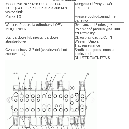
Model:
298-2877 KYB C0070-33174
kategoria:
Główny zawór
TQTQCAT E305.5 E306 305.5 306 Mini
sterujący
wykopalnik
Marka:
TQ
Miejsce pochodzenia:Inne
państwo
Warunki:
Produkcja odbudowy i OEM
Gwarancja: 12 miesięcy
MOQ: 1 sztuk
Pojemność produkcyjna: 300
sztuk/miesiąc
Standardowe lub niestandardowe:
Okres płatności: L/C, T/T,
standardowe
Western Union,
Tradeassurance
Czas dostawy: 3-7 dni (w zależności od
Środki transportu: morskie,
zamówienia)
lotnicze lub
DHL/FEDEX/TNT/EMS