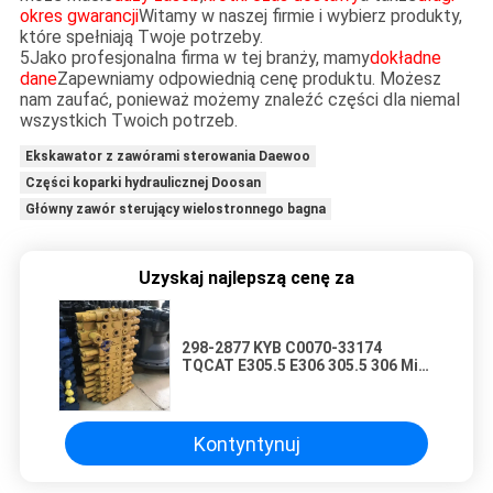
okres gwarancji
Witamy w naszej firmie i wybierz produkty,
które spełniają Twoje potrzeby.
5Jako profesjonalna firma w tej branży, mamy
dokładne
dane
Zapewniamy odpowiednią cenę produktu. Możesz
nam zaufać, ponieważ możemy znaleźć części dla niemal
wszystkich Twoich potrzeb.
Ekskawator z zawórami sterowania Daewoo
Części koparki hydraulicznej Doosan
Główny zawór sterujący wielostronnego bagna
Uzyskaj najlepszą cenę za
298-2877 KYB C0070-33174
TQCAT E305.5 E306 305.5 306 Mini
wykopalnik
Kontyntynuj