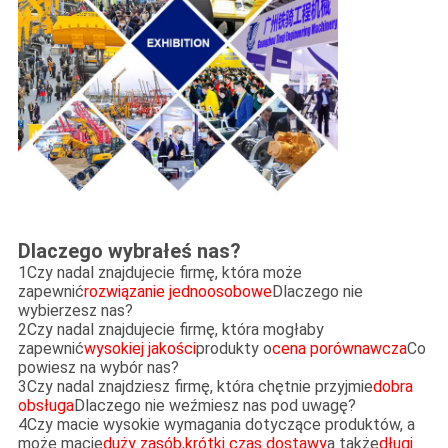
Dlaczego wybrałeś nas?
1Czy nadal znajdujecie firmę, która może
zapewnić
rozwiązanie jednoosobowe
Dlaczego nie
wybierzesz nas?
2Czy nadal znajdujecie firmę, która mogłaby
zapewnić
wysokiej jakości
produkty o
cena porównawcza
Co
powiesz na wybór nas?
3Czy nadal znajdziesz firmę, która chętnie przyjmie
dobra
obsługa
Dlaczego nie weźmiesz nas pod uwagę?
4Czy macie wysokie wymagania dotyczące produktów, a
może macie
duży zasób
,
krótki czas dostawy
a także
długi