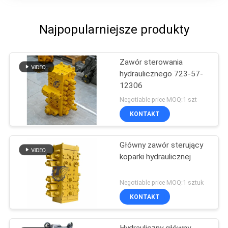
Najpopularniejsze produkty
Zawór sterowania
hydraulicznego 723-57-
12306
Negotiable price MOQ:1 szt
KONTAKT
Główny zawór sterujący
koparki hydraulicznej
Negotiable price MOQ:1 sztuk
KONTAKT
Hydrauliczny główny