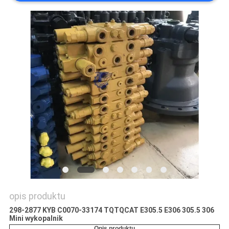
WSZYSTKIE
PRZYPADKI
POPROSIĆ
O
WYCENĘ
SITEMAP
POLITYKA
PRYWATNOŚCI
opis produktu
298-2877 KYB C0070-33174 TQTQCAT E305.5 E306 305.5 306
Mini wykopalnik
Opis produktu