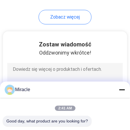
27
Zobacz więcej
zestaw naprawczy
hydrauliki
Zostaw wiadomość
Oddzwonimy wkrótce!
10
Zawór przepływowy
Miracle
hydrauliczny
2:41 AM
Good day, what product are you looking for?