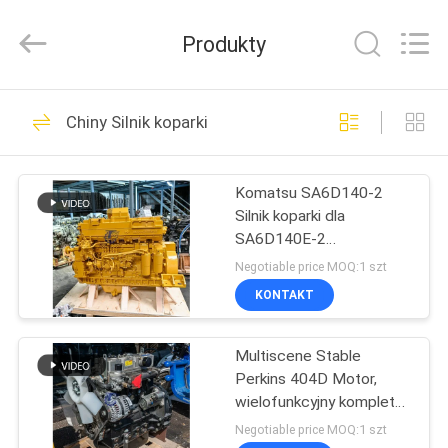
Tieqi
Construction
Machinery
Produkty
Co.,
Ltd..
All
Rights
DOM
Reserved.
1709
Chiny Silnik koparki
Pompa hydrauliczna
PRODUKTY
koparki
Komatsu SA6D140-2
Silnik koparki dla
FILMY
SA6D140E-2
SDA6D140E-2
Negotiable price MOQ:1 szt
SAA6D140-2
POKAZ
KONTAKT
457
VR
Główny zawór
Multiscene Stable
Perkins 404D Motor,
O
sterujący koparki
wielofunkcyjny kompletny
NAS
silnik.
Negotiable price MOQ:1 szt