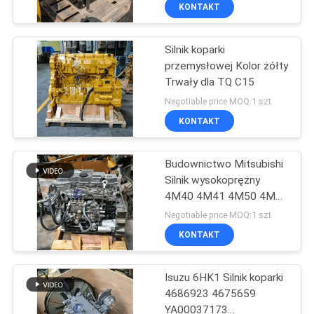
KONTAKT
WYCIECZKA
Silnik koparki
PO
910
przemysłowej Kolor żółty
FABRYCE
Trwały dla TQ C15
Napęd końcowy
Negotiable price MOQ:1 szt
koparki
KONTROLA
KONTAKT
JAKOŚCI
Budownictwo Mitsubishi
Silnik wysokoprężny
SKONTAKTUJ
4M40 4M41 4M50 4M51
196
SIĘ
6M60
Negotiable price MOQ:1 szt
Przekładnia
Z
KONTAKT
NAMI
obrotowa koparki
Isuzu 6HK1 Silnik koparki
4686923 4675659
AKTUALNOŚCI
YA00037173