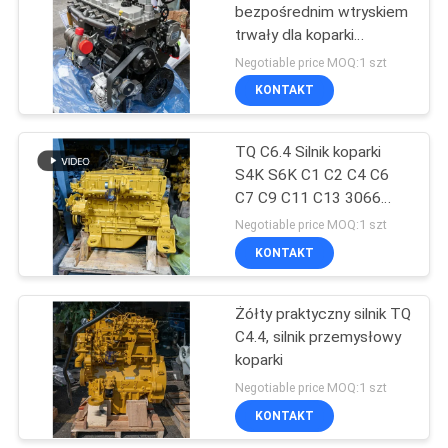
bezpośrednim wtryskiem
trwały dla koparki
34
przemysłowej
Negotiable price MOQ:1 szt
Pompa hydrauliczna
KONTAKT
KAWASAK
TQ C6.4 Silnik koparki
S4K S6K C1 C2 C4 C6
C7 C9 C11 C13 3066
3204 3306 3406
Negotiable price MOQ:1 szt
KONTAKT
110
Żółty praktyczny silnik TQ
Silnik jazdy koparki
C4.4, silnik przemysłowy
koparki
Negotiable price MOQ:1 szt
KONTAKT