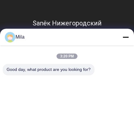
Sanёк Нижегородский
Mila
3:20 PM
Good day, what product are you looking for?
popularne kategorie
Wszystko
Pompa Hydrauliczna 
Główny Zawór 
Koparki
Sterujący Koparki
Napęd Końcowy 
Przekładnia 
Koparki
Obrotowa Koparki
Hydrauliczna Pompa 
Części Pompy 