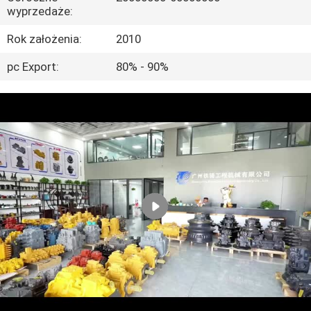
wyprzedaże:
WYCIECZKA
Rok założenia:
2010
PO
pc Export:
80% - 90%
FABRYCE
KONTROLA
JAKOŚCI
SKONTAKTUJ
SIĘ
Z
NAMI
AKTUALNOŚCI