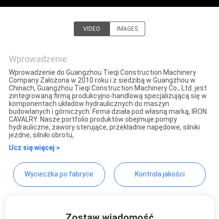
WSZYSTKIE
VIDEO
IMAGES
Guangzhou Tieqi Construction
PRZYPADKI
Machinery Co., Ltd.
Wprowadzenie
POPROSIĆ
Wprowadzenie do Guangzhou Tieqi Construction Machinery
Company Założona w 2010 roku i z siedzibą w Guangzhou w
Chinach, Guangzhou Tieqi Construction Machinery Co., Ltd. jest
O
zintegrowaną firmą produkcyjno-handlową specjalizującą się w
komponentach układów hydraulicznych do maszyn
WYCENĘ
budowlanych i górniczych. Firma działa pod własną marką, IRON
CAVALRY. Nasze portfolio produktów obejmuje pompy
hydrauliczne, zawory sterujące, przekładnie napędowe, silniki
jezdne, silniki obrotu,
SITEMAP
Ucz się więcej >
POLITYKA
Wycieczka po fabryce
Kontrola jakości
PRYWATNOŚCI
Zostaw wiadomość