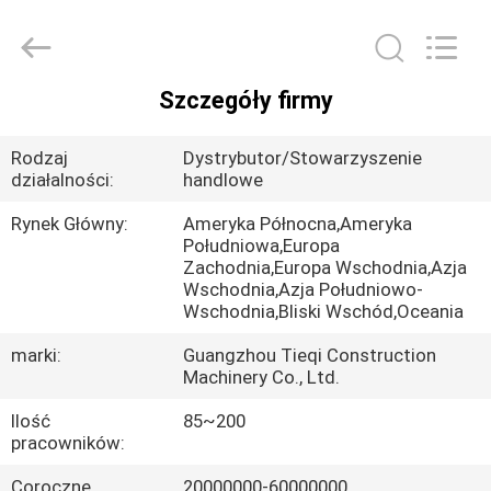
Tieqi
Construction
Machinery
Co.,
Ltd..
All
Szczegóły firmy
Rights
DOM
Reserved.
Rodzaj
Dystrybutor/Stowarzyszenie
PRODUKTY
działalności:
handlowe
Rynek Główny:
Ameryka Północna,Ameryka
Południowa,Europa
FILMY
Zachodnia,Europa Wschodnia,Azja
Wschodnia,Azja Południowo-
Wschodnia,Bliski Wschód,Oceania
POKAZ
marki:
Guangzhou Tieqi Construction
VR
Machinery Co., Ltd.
Ilość
85~200
O
pracowników:
NAS
Coroczne
20000000-60000000