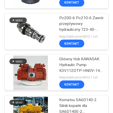
0608 315-4480
KONTAKT
WYCIECZKA
Pc200-6 Pc210-6 Zawór
PO
910
przepływowy
FABRYCE
hydrauliczny 723-40-
Napęd końcowy
56100 723-40-56302
Negotiable price MOQ:1 szt
koparki
KONTROLA
KONTAKT
JAKOŚCI
Główny tłok KAWASAK
Hydraulic Pump
SKONTAKTUJ
K3V112DTP-HNOV-14
196
SIĘ
Małe usta
Negotiable price MOQ:1 szt
Przekładnia
Z
KONTAKT
NAMI
obrotowa koparki
Komatsu SA6D140-2
Silnik koparki dla
AKTUALNOŚCI
SA6D140E-2