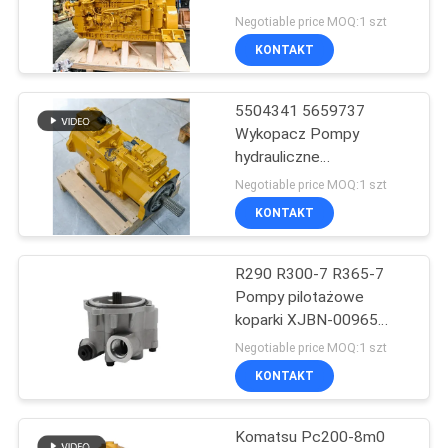
SDA6D140E-2
Negotiable price MOQ:1 szt
SAA6D140-2
WSZYSTKIE
KONTAKT
76
PRZYPADKI
Hydrauliczna pompa
5504341 5659737
Wykopacz Pompy
wentylatora
POPROSIĆ
hydrauliczne
K7V180DTP Do E336
O
Negotiable price MOQ:1 szt
E336GC 380DK
KONTAKT
WYCENĘ
R290 R300-7 R365-7
SITEMAP
76
Pompy pilotażowe
Części pompy
koparki XJBN-00965
POLITYKA
XJBN-00935
Negotiable price MOQ:1 szt
hydraulicznej
PRYWATNOŚCI
KONTAKT
Komatsu Pc200-8m0