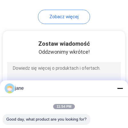
27
Zobacz więcej
zestaw naprawczy
hydrauliki
Zostaw wiadomość
Oddzwonimy wkrótce!
10
Zawór przepływowy
jane
hydrauliczny
11:54 PM
Good day, what product are you looking for?