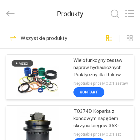
Tieqi
Construction
Machinery
Produkty
Co.,
Ltd..
All
Rights
DOM
Reserved.
1716
Wszystkie produkty
Pompa hydrauliczna
PRODUKTY
koparki
Wielofunkcyjny zestaw
napraw hydraulicznych
FILMY
Praktyczny dla tłoków
koparek
Negotiable price MOQ:1 zestaw
POKAZ
KONTAKT
457
VR
Główny zawór
TQ374D Koparka z
końcowym napędem
O
sterujący koparki
skrzynia biegów 353-
NAS
0606 353-0607 353-
Negotiable price MOQ:1 szt