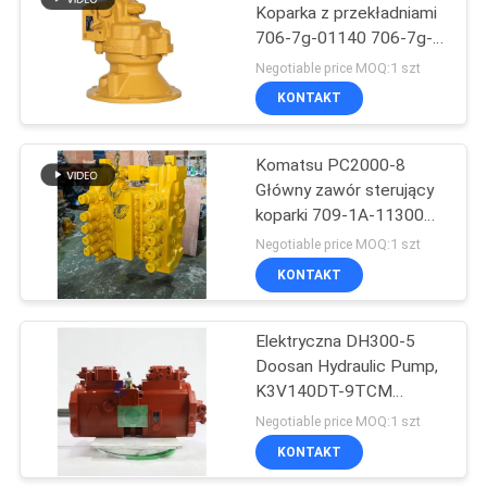
Koparka z przekładniami
706-7g-01140 706-7g-
34
01170 706-7g-71141
Negotiable price MOQ:1 szt
Pompa hydrauliczna
KONTAKT
KAWASAK
Komatsu PC2000-8
Główny zawór sterujący
koparki 709-1A-11300
709-1A-11400 709-1A-
Negotiable price MOQ:1 szt
11100
KONTAKT
110
Elektryczna DH300-5
Silnik jazdy koparki
Doosan Hydraulic Pump,
K3V140DT-9TCM
KAWASAK Hydraulic
Negotiable price MOQ:1 szt
Products
KONTAKT