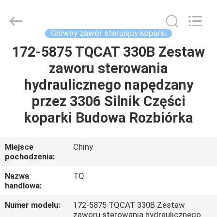
Tieqi
Construction
Machinery
Co.,
Ltd..
Główny zawór sterujący koparki
All
Rights
172-5875 TQCAT 330B Zestaw
DOM
Reserved.
zaworu sterowania
PRODUKTY
hydraulicznego napędzany
przez 3306 Silnik Części
FILMY
koparki Budowa Rozbiórka
POKAZ
Miejsce
Chiny
pochodzenia:
VR
Nazwa
TQ
handlowa:
O
NAS
Numer modelu:
172-5875 TQCAT 330B Zestaw
zaworu sterowania hydraulicznego