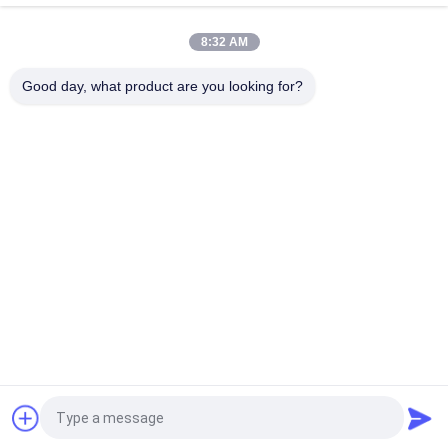
Komatsu, 723-57-16100 Główne części wykopalni
8:32 AM
VOE14541591 Główny zawór sterujący koparki dla Volvo
EC290B EC290C FC329C
Good day, what product are you looking for?
popularne kategorie
Wszystko
Pompa Hydrauliczna 
Główny Zawór 
Koparki
Sterujący Koparki
Napęd Końcowy 
Przekładnia 
Koparki
Obrotowa Koparki
Hydrauliczna Pompa 
Części Pompy 
Wentylatora
Hydraulicznej
Pompa Hydrauliczna 
Silnik Jazdy Koparki
KAWASAK
Poprosić o wycenę