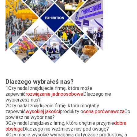
Dlaczego wybrałeś nas?
1Czy nadal znajdujecie firmę, która może
zapewnić
rozwiązanie jednoosobowe
Dlaczego nie
wybierzesz nas?
2Czy nadal znajdujecie firmę, która mogłaby
zapewnić
wysokiej jakości
produkty o
cena porównawcza
Co
powiesz na wybór nas?
3Czy nadal znajdziesz firmę, która chętnie przyjmie
dobra
obsługa
Dlaczego nie weźmiesz nas pod uwagę?
4Czy macie wysokie wymagania dotyczące produktów, a