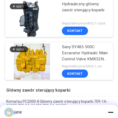
Hydrauliczny główny
zawór sterujący koparki
Negotiable price MOQ:1 sztuk
KONTAKT
Sany SY485 500C
Excavator Hydraulic Main
Control Valve KMX32NA
High Quality
Negotiable price MOQ:1 szt
KONTAKT
Główny zawór sterujący koparki
Komatsu PC2000-8 Główny zawór sterujący koparki 709-1A-
11300 709-1A-11400 709-1A-11100
jane
PC160LC-7 PC160-7 Wynęgarka z zawórami sterującymi