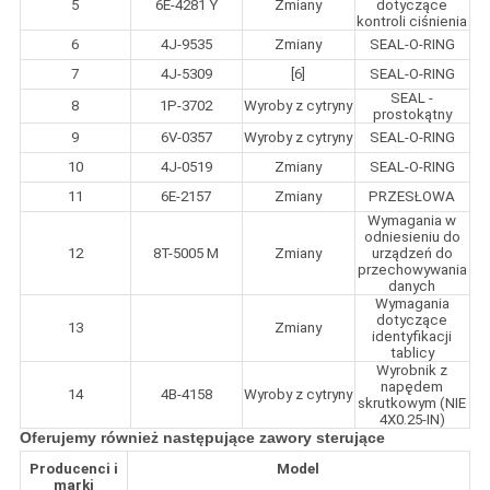
5
6E-4281 Y
Zmiany
dotyczące
kontroli ciśnienia
6
4J-9535
Zmiany
SEAL-O-RING
7
4J-5309
[6]
SEAL-O-RING
SEAL -
8
1P-3702
Wyroby z cytryny
prostokątny
9
6V-0357
Wyroby z cytryny
SEAL-O-RING
10
4J-0519
Zmiany
SEAL-O-RING
11
6E-2157
Zmiany
PRZESŁOWA
Wymagania w
odniesieniu do
12
8T-5005 M
Zmiany
urządzeń do
przechowywania
danych
Wymagania
dotyczące
13
Zmiany
identyfikacji
tablicy
Wyrobnik z
napędem
14
4B-4158
Wyroby z cytryny
skrutkowym (NIE
4X0.25-IN)
Oferujemy również następujące zawory sterujące
Producenci i
Model
marki