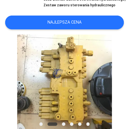
Zestaw zaworu sterowania hydraulicznego
WSZYSTKIE
NAJLEPSZA CENA
PRZYPADKI
POPROSIĆ
O
WYCENĘ
SITEMAP
POLITYKA
PRYWATNOŚCI