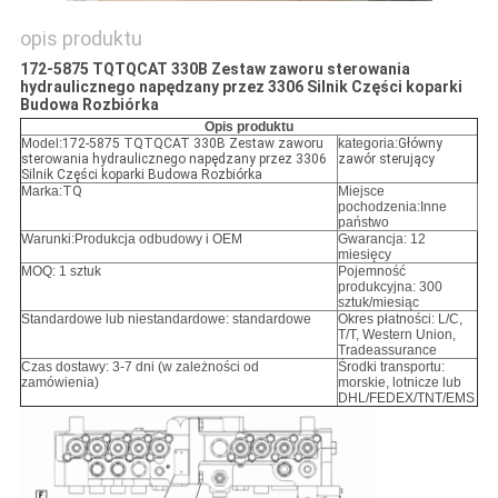
opis produktu
172-5875 TQTQCAT 330B Zestaw zaworu sterowania
hydraulicznego napędzany przez 3306 Silnik Części koparki
Budowa Rozbiórka
Opis produktu
Model:
172-5875 TQTQCAT 330B Zestaw zaworu
kategoria:
Główny
sterowania hydraulicznego napędzany przez 3306
zawór sterujący
Silnik Części koparki Budowa Rozbiórka
Marka:
TQ
Miejsce
pochodzenia:Inne
państwo
Warunki:
Produkcja odbudowy i OEM
Gwarancja: 12
miesięcy
MOQ: 1 sztuk
Pojemność
produkcyjna: 300
sztuk/miesiąc
Standardowe lub niestandardowe: standardowe
Okres płatności: L/C,
T/T, Western Union,
Tradeassurance
Czas dostawy: 3-7 dni (w zależności od
Środki transportu:
zamówienia)
morskie, lotnicze lub
DHL/FEDEX/TNT/EMS