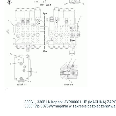
330B L, 330B LN Koparki 3YR00001-UP (MACHINA) Z
3306
172-5875
Wymagania w zakresie bezpieczeństwa