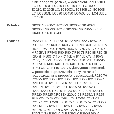
niniejszego załącznika, w odniesieniu doEC210B
LC, EC220DL, EC230B, EC240B LC, EC250DL,
EC280, EC290B LC, EC300DL, EC330B LC, EC360B
LC, EC380DL, EC390, EC450, EC460B LC, EC4 80DL,
EC700B
Kobelco
SK200 SK200-2 SK200-3 SK200-6 SK200-6E
SK200-8 SK230 SK250 SK330-8 SK330-6 SK350
SK400 SK450 SK480
Hyundai
Robex R16-7 R17-9VS R17Z-9VS R22-7 R25Z-7
R35Z R35Z-9R60-7E R60-7G R60-9S R60-9VS R60-V
R60CR-9A R60G R60VS R66VS R75DVS R75-7 R75-
V R75BVS R75VS R80, R80-7 R80-7B R80-8B R80-9B
R80-9H R80G R110-7 R110D-7 R110D-7A R110VS
R130, R130-3 R130-5 R130LC-5 R130LVS R130WD-5
R130VS R140,R140LC-7 R140LC-7A R140LCD-7
R140LCD-7A R140LCM-7Wykorzystanie metanolu
w procesie rozpuszczania, oczyszczania i
rozpuszczania w procesie rozpuszczaniaR210-7H
R210-V R210LC-3 R210LC-5 R210LC-7 R210LC-7A
R210LC-7H R210LC-7LR R210LC-9 R210NLC-7
R215-7C R215-9 R215-9C R215LVS R215VS
R220,R220LC,HX220L R220-5 0-7,R220-V R220LC-
5,R220-5,R225-7,ROBEX 220LC-9S R225LVS R225-
9T,R225LC-7,R225LC-9T R225LC-9V R230LVS
R245-7 R245LC-9F R250LC-7 R250LC-7A R250LC-9
R250NLC-7 R260LC-5 R260LC-7 R265LC-7 R265LC-
9 R275LC-9T R275LC-9V R275LVS R290LC-7
R290LC-7A R290LC-7LR R290LC,R290,R290LC-