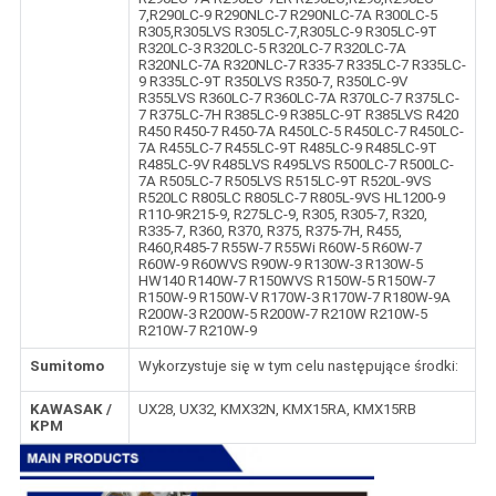
7,R290LC-9 R290NLC-7 R290NLC-7A R300LC-5
R305,R305LVS R305LC-7,R305LC-9 R305LC-9T
R320LC-3 R320LC-5 R320LC-7 R320LC-7A
R320NLC-7A R320NLC-7 R335-7 R335LC-7 R335LC-
9 R335LC-9T R350LVS R350-7, R350LC-9V
R355LVS R360LC-7 R360LC-7A R370LC-7 R375LC-
7 R375LC-7H R385LC-9 R385LC-9T R385LVS R420
R450 R450-7 R450-7A R450LC-5 R450LC-7 R450LC-
7A R455LC-7 R455LC-9T R485LC-9 R485LC-9T
R485LC-9V R485LVS R495LVS R500LC-7 R500LC-
7A R505LC-7 R505LVS R515LC-9T R520L-9VS
R520LC R805LC R805LC-7 R805L-9VS HL1200-9
R110-9R215-9, R275LC-9, R305, R305-7, R320,
R335-7, R360, R370, R375, R375-7H, R455,
R460,R485-7 R55W-7 R55Wi R60W-5 R60W-7
R60W-9 R60WVS R90W-9 R130W-3 R130W-5
HW140 R140W-7 R150WVS R150W-5 R150W-7
R150W-9 R150W-V R170W-3 R170W-7 R180W-9A
R200W-3 R200W-5 R200W-7 R210W R210W-5
R210W-7 R210W-9
Sumitomo
Wykorzystuje się w tym celu następujące środki:
KAWASAK /
UX28, UX32, KMX32N, KMX15RA, KMX15RB
KPM