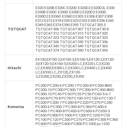
E320 E320B E320C E320D E320D2 E320D2L E330
E330B E330C E330D E330D2 E320D2 E330D
E330D2 E3336D E336D2 E305.5 E306 E307 E308
E312 E315 E318 E320 E323 E325 E330 E336 E345
E349 E365 E374 E390 E395 TQTQCAT305.5
TQTQCAT
TQTQCAT306 TQTQCAT307 TQTQCAT30 8
TQTQCAT312 TQTQCAT315 TQTQCAT320
TQTQCAT323 TQTQCAT324 TQTQCAT325
TQTQCAT326 TQTQCAT330 TQTQCAT336
TQTQCAT345 TQTQCAT349 TQTQCAT365
TQTQCAT374 TQTQCAT390 TQTQCAT395
EX100,EX100-2,EX100-3,EX100-5,EX120-2,EX120-
3,EX120-5,EX160-5,EX200 LC,EX220 LC,EX230
Hitachi
LC,EX300,EX300 LC,EX330 LC,EX400 LC,EX450
LC,EX550 LC,ZX120,ZX120-
3,ZX200,ZX230,ZX250,ZX350
PC200 PC200-6 PC200-7 PC200-8 PC200-8MO
PC200-10 PC300 PC300-7 PC300-8 PC300-8MO
PC300-10 PC45 PC50 PC55 PC56 PC60-5-6-7
PC60-8 PC70-8 PC78 PC100-3 PC120-6 PC130-7
PC200 PC200-7 PC200-8 PC220 PC270 PC240
Komatsu
PC300-6 PC300-7 PC300-8 PC360 PC400-6
PC400-7 PC400-8 PC450-6 PC600-6 PC650-3
PC650 PC800 PC1000 PC1200 PC1250 PC55
PC100 PC120 PC200 PC210 PC240 PC300 PC360
PC400 PC450 PC600 PC800 PC1000 pc1250