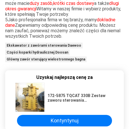
może macie
duży zasób
,
krótki czas dostawy
a także
długi
okres gwarancji
Witamy w naszej firmie i wybierz produkty,
które spełniają Twoje potrzeby.
5Jako profesjonalna firma w tej branży, mamy
dokładne
dane
Zapewniamy odpowiednią cenę produktu. Możesz
nam zaufać, ponieważ możemy znaleźć części dla niemal
wszystkich Twoich potrzeb.
Ekskawator z zawórami sterowania Daewoo
Części koparki hydraulicznej Doosan
Główny zawór sterujący wielostronnego bagna
Uzyskaj najlepszą cenę za
172-5875 TQCAT 330B Zestaw
zaworu sterowania
hydraulicznego napędzany przez
3306 Silnik Części koparki
Budowa Rozbiórka
Kontyntynuj