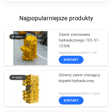
Najpopularniejsze produkty
Zawór sterowania
hydraulicznego 723-57-
12306
Negotiable price MOQ:1 szt
KONTAKT
Główny zawór sterujący
koparki hydraulicznej
Negotiable price MOQ:1 sztuk
KONTAKT