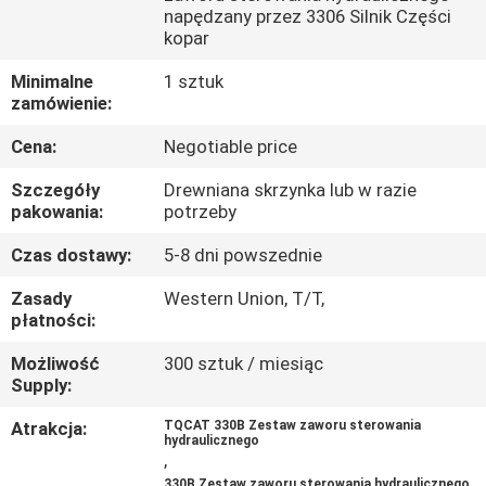
napędzany przez 3306 Silnik Części
kopar
WYCIECZKA
PO
Minimalne
1 sztuk
zamówienie:
FABRYCE
Cena:
Negotiable price
KONTROLA
Szczegóły
Drewniana skrzynka lub w razie
pakowania:
potrzeby
JAKOŚCI
Czas dostawy:
5-8 dni powszednie
SKONTAKTUJ
Zasady
Western Union, T/T,
płatności:
SIĘ
Możliwość
300 sztuk / miesiąc
Z
Supply:
NAMI
Atrakcja:
TQCAT 330B Zestaw zaworu sterowania
hydraulicznego
,
AKTUALNOŚCI
,
330B Zestaw zaworu sterowania hydraulicznego