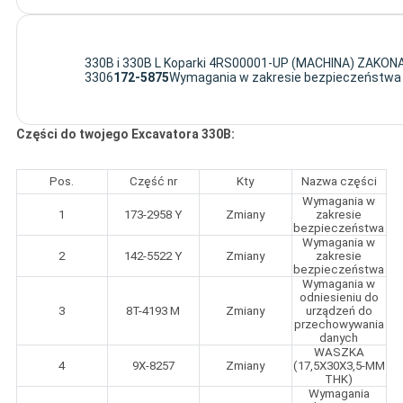
330B i 330B L Koparki 4RS00001-UP (MACHINA) ZAK
3306
172-5875
Wymagania w zakresie bezpieczeństwa
Części do twojego Excavatora 330B:
Pos.
Część nr
Kty
Nazwa części
Wymagania w
1
173-2958 Y
Zmiany
zakresie
bezpieczeństwa
Wymagania w
2
142-5522 Y
Zmiany
zakresie
bezpieczeństwa
Wymagania w
odniesieniu do
3
8T-4193 M
Zmiany
urządzeń do
przechowywania
danych
WASZKA
4
9X-8257
Zmiany
(17,5X30X3,5-MM
THK)
Wymagania