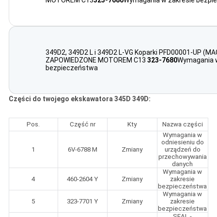
MOTOREM C13
323-7680
Wymagania w zakresie bezpi
349D2, 349D2 L i 349D2 L-VG Koparki PFD00001-UP (MA
ZAPOWIEDZONE MOTOREM C13
323-7680
Wymagania w
bezpieczeństwa
Części do twojego ekskawatora 345D 349D:
Pos.
Część nr
Kty
Nazwa części
Wymagania w
odniesieniu do
1
6V-6788 M
Zmiany
urządzeń do
przechowywania
danych
Wymagania w
4
460-2604 Y
Zmiany
zakresie
bezpieczeństwa
Wymagania w
5
323-7701 Y
Zmiany
zakresie
bezpieczeństwa
SEAL -