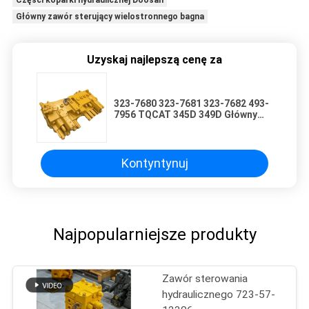
Główny zawór sterujący wielostronnego bagna
Uzyskaj najlepszą cenę za
323-7680 323-7681 323-7682 493-
7956 TQCAT 345D 349D Główny
zawór sterujący koparki
napędzany silnikiem C13
Kontyntynuj
Najpopularniejsze produkty
Zawór sterowania
hydraulicznego 723-57-