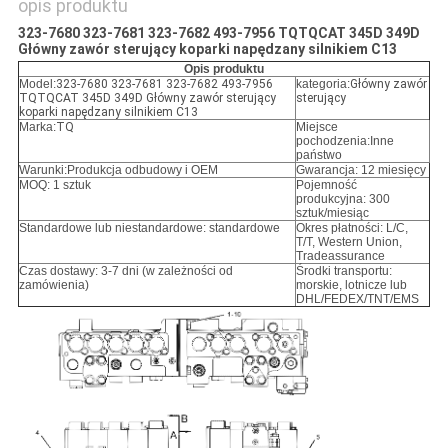
opis produktu
323-7680 323-7681 323-7682 493-7956 TQTQCAT 345D 349D
Główny zawór sterujący koparki napędzany silnikiem C13
Opis produktu
Model:
323-7680 323-7681 323-7682 493-7956
kategoria:
Główny zawór
TQTQCAT 345D 349D Główny zawór sterujący
sterujący
koparki napędzany silnikiem C13
Marka:
TQ
Miejsce
pochodzenia:Inne
państwo
Warunki:
Produkcja odbudowy i OEM
Gwarancja: 12 miesięcy
MOQ: 1 sztuk
Pojemność
produkcyjna: 300
sztuk/miesiąc
Standardowe lub niestandardowe: standardowe
Okres płatności: L/C,
T/T, Western Union,
Tradeassurance
Czas dostawy: 3-7 dni (w zależności od
Środki transportu:
zamówienia)
morskie, lotnicze lub
DHL/FEDEX/TNT/EMS