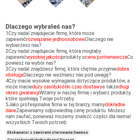
Dlaczego wybrałeś nas?
1Czy nadal znajdujecie firmę, która może
zapewnić
rozwiązanie jednoosobowe
Dlaczego nie
wybierzesz nas?
2Czy nadal znajdujecie firmę, która mogłaby
zapewnić
wysokiej jakości
produkty o
cena porównawcza
Co
powiesz na wybór nas?
3Czy nadal znajdziesz firmę, która chętnie przyjmie
dobra
obsługa
Dlaczego nie weźmiesz nas pod uwagę?
4Czy macie wysokie wymagania dotyczące produktów, a
może macie
duży zasób
,
krótki czas dostawy
a także
długi
okres gwarancji
Witamy w naszej firmie i wybierz produkty,
które spełniają Twoje potrzeby.
5Jako profesjonalna firma w tej branży, mamy
dokładne
dane
Zapewniamy odpowiednią cenę produktu. Możesz
nam zaufać, ponieważ możemy znaleźć części dla niemal
wszystkich Twoich potrzeb.
Ekskawator z zawórami sterowania Daewoo
Części koparki hydraulicznej Doosan