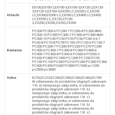
EX100,EX100-2,EX100-3,EX100-5,EX120-2,EX120-
3,EX120-5,EX160-5,EX200 LC,EX220 LC,EX230
Hitachi
LC,EX300,EX300 LC,EX330 LC,EX400 LC,EX450
LC,EX550 LC,ZX120,ZX120-
3,ZX200,ZX230,ZX250,ZX350
PC200 PC200-6 PC200-7 PC200-8 PC200-8MO
PC200-10 PC300 PC300-7 PC300-8 PC300-8MO
PC300-10 PC45 PC50 PC55 PC56 PC60-5-6-7
PC60-8 PC70-8 PC78 PC100-3 PC120-6 PC130-7
PC200 PC200-7 PC200-8 PC220 PC270 PC240
Komatsu
PC300-6 PC300-7 PC300-8 PC360 PC400-6
PC400-7 PC400-8 PC450-6 PC600-6 PC650-3
PC650 PC800 PC1000 PC1200 PC1250 PC55
PC100 PC120 PC200 PC210 PC240 PC300 PC360
PC400 PC450 PC600 PC800 PC1000 pc1250
pc2000 pc3000
Volvo
EC55,EC210,EC240,EC290,EC360,EC460,EC700
W odniesieniu do produktów objętych zakresem
1 lit. a) niniejszego załącznika, w odniesieniu do
produktów objętych zakresem 1 lit. b)
niniejszego załącznika, w odniesieniu do
produktów objętych zakresem 1 lit. c)
niniejszego załącznika, w odniesieniu do
produktów objętych zakresem 1 lit. b)
niniejszego załącznika, w odniesieniu do
produktów objętych zakresem 1 lit. c)