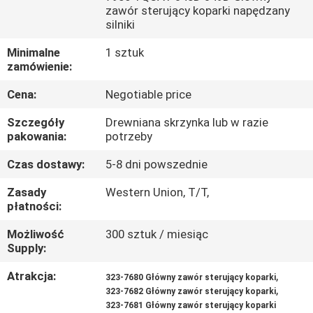
zawór sterujący koparki napędzany
silniki
WYCIECZKA
PO
Minimalne
1 sztuk
zamówienie:
FABRYCE
Cena:
Negotiable price
KONTROLA
Szczegóły
Drewniana skrzynka lub w razie
pakowania:
potrzeby
JAKOŚCI
Czas dostawy:
5-8 dni powszednie
SKONTAKTUJ
Zasady
Western Union, T/T,
płatności:
SIĘ
Możliwość
300 sztuk / miesiąc
Z
Supply:
NAMI
Atrakcja:
,
323-7680 Główny zawór sterujący koparki
,
323-7682 Główny zawór sterujący koparki
AKTUALNOŚCI
323-7681 Główny zawór sterujący koparki