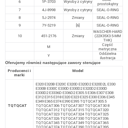
6
1P-3703
Wyroby z cytryny
prostokątny
7
4J-8998
Wyroby z cytryny
SEAL-O-RING
8
5J-2974
Zmiany
SEAL-O-RING
9
7Y-5219
[6]
SEAL-O-RING
WASCHER-HARD
10
451-2176
Zmiany
(22X35X3.5-MM
THK)
Część
M
metryczna
Oddzielna
Y
ilustracja
Oferujemy również następujące zawory sterujące
Producenci i
Model
marki
E320 E320B E320C E320D E320D2 E320D2L E330
E330B E330C E330D E330D2 E320D2 E330D
E330D2 E3336D E336D2 E305.5 E306 E307 E308
E312 E315 E318 E320 E323 E325 E330 E336 E345
E349 E365 E374 E390 E395 TQTQCAT305.5
TQTQCAT
TQTQCAT306 TQTQCAT307 TQTQCAT30 8
TQTQCAT312 TQTQCAT315 TQTQCAT320
TQTQCAT323 TQTQCAT324 TQTQCAT325
TQTQCAT326 TQTQCAT330 TQTQCAT336
TQTQCAT345 TQTQCAT349 TQTQCAT365
TQTQCAT374 TQTQCAT390 TQTQCAT395