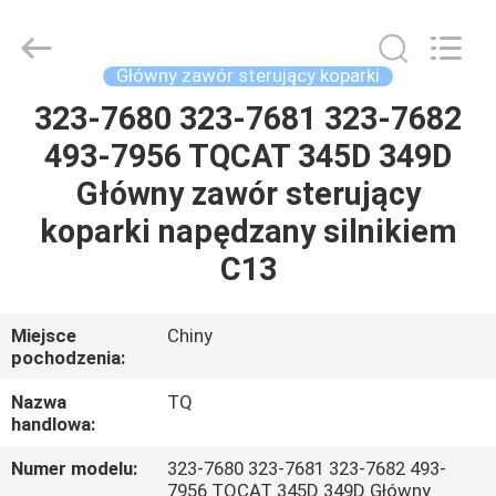
Tieqi
Construction
Machinery
Co.,
Ltd..
Główny zawór sterujący koparki
All
Rights
323-7680 323-7681 323-7682
DOM
Reserved.
493-7956 TQCAT 345D 349D
PRODUKTY
Główny zawór sterujący
koparki napędzany silnikiem
FILMY
C13
POKAZ
Miejsce
Chiny
pochodzenia:
VR
Nazwa
TQ
handlowa:
O
NAS
Numer modelu:
323-7680 323-7681 323-7682 493-
7956 TQCAT 345D 349D Główny