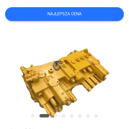
WSZYSTKIE
NAJLEPSZA CENA
PRZYPADKI
POPROSIĆ
O
WYCENĘ
SITEMAP
POLITYKA
PRYWATNOŚCI