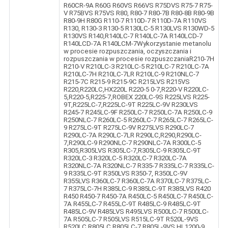
R60CR-9A R60G R60VS R66VS R75DVS R75-7 R75-
V R75BVS R75VS R80, R80-7 R80-7B R80-8B R80-9B
R80-9H R80G R110-7 R110D-7 R110D-7A R110VS
R130, R130-3 R130-5 R130LC-5 R130LVS R130WD-5
R130VS R140,R140LC-7 R140LC-7A R140LCD-7
R140LCD-7A R140LCM-7Wykorzystanie metanolu
w procesie rozpuszczania, oczyszczania i
rozpuszczania w procesie rozpuszczaniaR210-7H
R210-V R210LC-3 R210LC-5 R210LC-7 R210LC-7A
R210LC-7H R210LC-7LR R210LC-9 R210NLC-7
R215-7C R215-9 R215-9C R215LVS R215VS
R220,R220LC,HX220L R220-5 0-7,R220-V R220LC-
5,R220-5,R225-7,ROBEX 220LC-9S R225LVS R225-
9T,R225LC-7,R225LC-9T R225LC-9V R230LVS
R245-7 R245LC-9F R250LC-7 R250LC-7A R250LC-9
R250NLC-7 R260LC-5 R260LC-7 R265LC-7 R265LC-
9 R275LC-9T R275LC-9V R275LVS R290LC-7
R290LC-7A R290LC-7LR R290LC,R290,R290LC-
7,R290LC-9 R290NLC-7 R290NLC-7A R300LC-5
R305,R305LVS R305LC-7,R305LC-9 R305LC-9T
R320LC-3 R320LC-5 R320LC-7 R320LC-7A
R320NLC-7A R320NLC-7 R335-7 R335LC-7 R335LC-
9 R335LC-9T R350LVS R350-7, R350LC-9V
R355LVS R360LC-7 R360LC-7A R370LC-7 R375LC-
7 R375LC-7H R385LC-9 R385LC-9T R385LVS R420
R450 R450-7 R450-7A R450LC-5 R450LC-7 R450LC-
7A R455LC-7 R455LC-9T R485LC-9 R485LC-9T
R485LC-9V R485LVS R495LVS R500LC-7 R500LC-
7A R505LC-7 R505LVS R515LC-9T R520L-9VS
R520LC R805LC R805LC-7 R805L-9VS HL1200-9