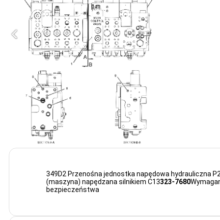
349D2 Przenośna jednostka napędowa hydrauliczna 
(maszyna) napędzana silnikiem C13
323-7680
Wymagani
bezpieczeństwa