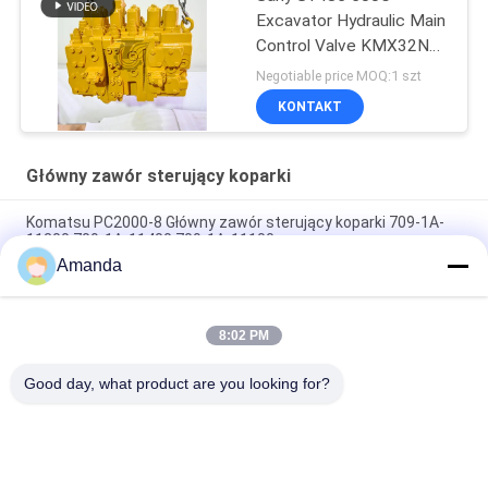
Excavator Hydraulic Main
Control Valve KMX32NA
High Quality
Negotiable price MOQ:1 szt
KONTAKT
Główny zawór sterujący koparki
Komatsu PC2000-8 Główny zawór sterujący koparki 709-1A-
11300 709-1A-11400 709-1A-11100
Amanda
PC160LC-7 PC160-7 Wynęgarka z zawórami sterującymi
Komatsu, 723-57-16100 Główne części wykopalni
8:02 PM
VOE14541591 Główny zawór sterujący koparki dla Volvo
EC290B EC290C FC329C
Good day, what product are you looking for?
popularne kategorie
Wszystko