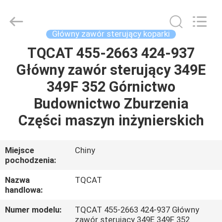
Tieqi
Construction
Machinery
Co.,
Ltd..
Główny zawór sterujący koparki
All
Rights
TQCAT 455-2663 424-937
DOM
Reserved.
Główny zawór sterujący 349E
PRODUKTY
349F 352 Górnictwo
Budownictwo Zburzenia
FILMY
Części maszyn inżynierskich
POKAZ
Miejsce
Chiny
pochodzenia:
VR
Nazwa
TQCAT
handlowa:
O
NAS
Numer modelu:
TQCAT 455-2663 424-937 Główny
zawór sterujący 349E 349F 352