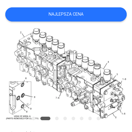
WSZYSTKIE
NAJLEPSZA CENA
PRZYPADKI
POPROSIĆ
O
WYCENĘ
SITEMAP
POLITYKA
PRYWATNOŚCI