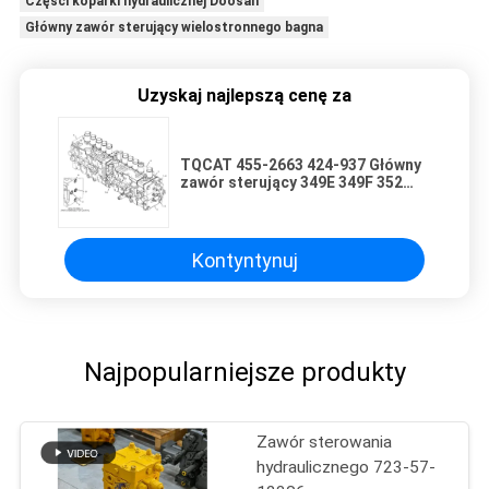
Części koparki hydraulicznej Doosan
Główny zawór sterujący wielostronnego bagna
Uzyskaj najlepszą cenę za
TQCAT 455-2663 424-937 Główny
zawór sterujący 349E 349F 352
Górnictwo Budownictwo
Zburzenia Części maszyn
inżynierskich
Kontyntynuj
Najpopularniejsze produkty
Zawór sterowania
hydraulicznego 723-57-