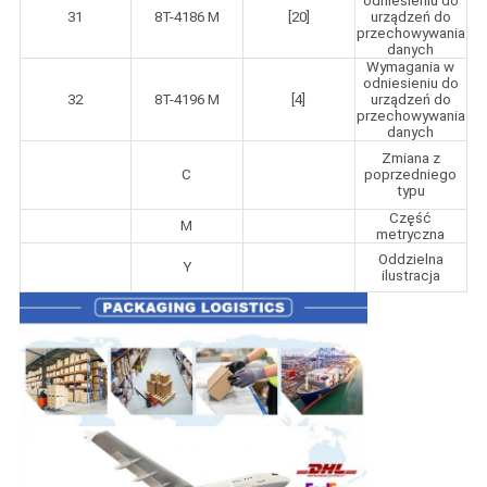
odniesieniu do
31
8T-4186 M
[20]
urządzeń do
przechowywania
danych
Wymagania w
odniesieniu do
32
8T-4196 M
[4]
urządzeń do
przechowywania
danych
Zmiana z
C
poprzedniego
typu
Część
M
metryczna
Oddzielna
Y
ilustracja