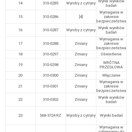
Wynik wyników
14
310-0285
Wyroby z cytryny
badań
Wymagania w
15
310-0286
[4]
zakresie
bezpieczeństwa
Wynik wyników
16
310-0287
Wyroby z cytryny
badań
Wymagania w
17
310-0288
Zmiany
zakresie
bezpieczeństwa
18
310-0297
Zmiany
Oświetlenie
WRÓTNA
19
310-0298
Zmiany
PRZESŁOWA
20
310-0300
Zmiany
Włączanie
Wymagania w
21
310-0301
Zmiany
zakresie
bezpieczeństwa
Wynik wyników
22
310-0302
Zmiany
badań
23
568-3724 RZ
Wyroby z cytryny
Wyniki badań
Wymagania w
odniesieniu do