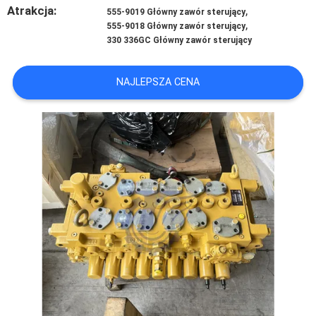
Atrakcja:
,
555-9019 Główny zawór sterujący
,
555-9018 Główny zawór sterujący
WSZYSTKIE
330 336GC Główny zawór sterujący
PRZYPADKI
NAJLEPSZA CENA
POPROSIĆ
O
WYCENĘ
SITEMAP
POLITYKA
PRYWATNOŚCI