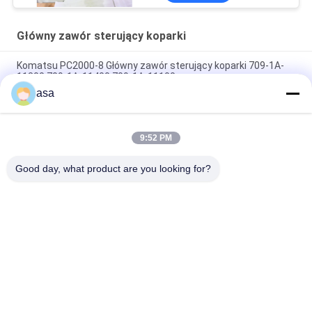
Główny zawór sterujący koparki
Komatsu PC2000-8 Główny zawór sterujący koparki 709-1A-
11300 709-1A-11400 709-1A-11100
asa
PC160LC-7 PC160-7 Wynęgarka z zawórami sterującymi
Komatsu, 723-57-16100 Główne części wykopalni
9:52 PM
VOE14541591 Główny zawór sterujący koparki dla Volvo
EC290B EC290C FC329C
Good day, what product are you looking for?
popularne kategorie
Wszystko
Pompa Hydrauliczna 
Główny Zawór 
Koparki
Sterujący Koparki
Napęd Końcowy 
Przekładnia 
Koparki
Obrotowa Koparki