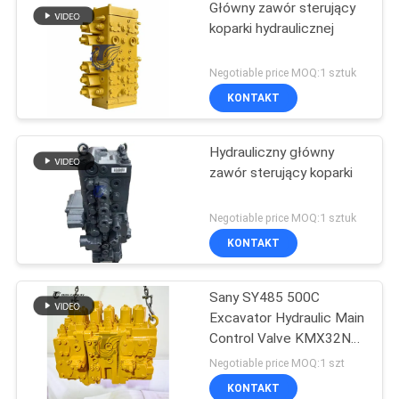
Główny zawór sterujący
koparki hydraulicznej
Negotiable price MOQ:1 sztuk
KONTAKT
Hydrauliczny główny
zawór sterujący koparki
Negotiable price MOQ:1 sztuk
KONTAKT
Sany SY485 500C
Excavator Hydraulic Main
Control Valve KMX32NA
High Quality
Negotiable price MOQ:1 szt
KONTAKT