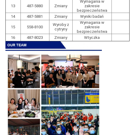
Wymagania w
13
487-5880
Zmiany
zakresie
bezpieczeństwa
14
487-5881
Zmiany
Wyniki badań
Wymagania w
Wyroby z
15
558-8100
zakresie
cytryny
bezpieczeństwa
16
487-8023
Zmiany
Wtyczka