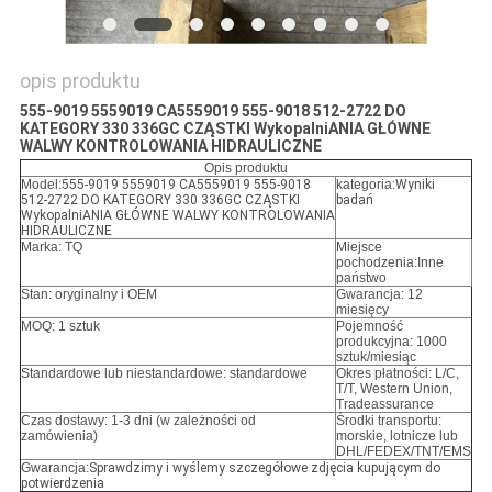
opis produktu
555-9019 5559019 CA5559019 555-9018 512-2722 DO
KATEGORY 330 336GC CZĄSTKI WykopalniANIA GŁÓWNE
WALWY KONTROLOWANIA HIDRAULICZNE
Opis produktu
Model:
555-9019 5559019 CA5559019 555-9018
kategoria:
Wyniki
512-2722 DO KATEGORY 330 336GC CZĄSTKI
badań
WykopalniANIA GŁÓWNE WALWY KONTROLOWANIA
HIDRAULICZNE
Marka: TQ
Miejsce
pochodzenia:Inne
państwo
Stan: oryginalny i OEM
Gwarancja: 12
miesięcy
MOQ: 1 sztuk
Pojemność
produkcyjna: 1000
sztuk/miesiąc
Standardowe lub niestandardowe: standardowe
Okres płatności: L/C,
T/T, Western Union,
Tradeassurance
Czas dostawy: 1-3 dni (w zależności od
Środki transportu:
zamówienia)
morskie, lotnicze lub
DHL/FEDEX/TNT/EMS
Gwarancja:
Sprawdzimy i wyślemy szczegółowe zdjęcia kupującym do
potwierdzenia