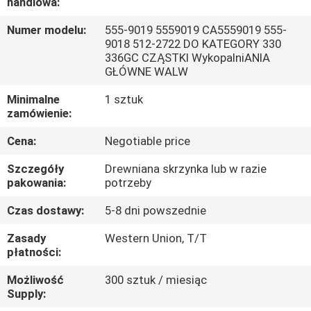
handlowa:
WYCIECZKA
Numer modelu:
555-9019 5559019 CA5559019 555-
9018 512-2722 DO KATEGORY 330
PO
336GC CZĄSTKI WykopalniANIA
GŁÓWNE WALW
FABRYCE
Minimalne
1 sztuk
zamówienie:
KONTROLA
Cena:
Negotiable price
JAKOŚCI
Szczegóły
Drewniana skrzynka lub w razie
pakowania:
potrzeby
SKONTAKTUJ
SIĘ
Czas dostawy:
5-8 dni powszednie
Z
Zasady
Western Union, T/T
płatności:
NAMI
Możliwość
300 sztuk / miesiąc
Supply:
AKTUALNOŚCI