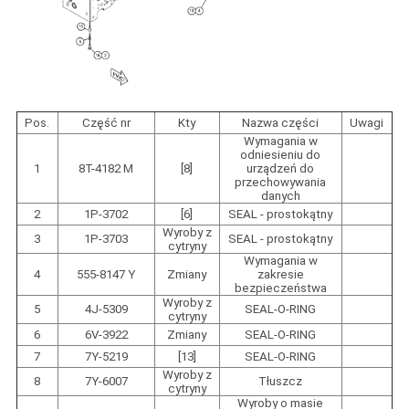
Pos.
Część nr
Kty
Nazwa części
Uwagi
Wymagania w
odniesieniu do
1
8T-4182 M
[8]
urządzeń do
przechowywania
danych
2
1P-3702
[6]
SEAL - prostokątny
Wyroby z
3
1P-3703
SEAL - prostokątny
cytryny
Wymagania w
4
555-8147 Y
Zmiany
zakresie
bezpieczeństwa
Wyroby z
5
4J-5309
SEAL-O-RING
cytryny
6
6V-3922
Zmiany
SEAL-O-RING
7
7Y-5219
[13]
SEAL-O-RING
Wyroby z
8
7Y-6007
Tłuszcz
cytryny
Wyroby o masie