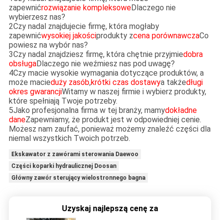
zapewnić
rozwiązanie kompleksowe
Dlaczego nie
wybierzesz nas?
2Czy nadal znajdujecie firmę, która mogłaby
zapewnić
wysokiej jakości
produkty z
cena porównawcza
Co
powiesz na wybór nas?
3Czy nadal znajdziesz firmę, która chętnie przyjmie
dobra
obsługa
Dlaczego nie weźmiesz nas pod uwagę?
4Czy macie wysokie wymagania dotyczące produktów, a
może macie
duży zasób
,
krótki czas dostawy
a także
długi
okres gwarancji
Witamy w naszej firmie i wybierz produkty,
które spełniają Twoje potrzeby.
5Jako profesjonalna firma w tej branży, mamy
dokładne
dane
Zapewniamy, że produkt jest w odpowiedniej cenie.
Możesz nam zaufać, ponieważ możemy znaleźć części dla
niemal wszystkich Twoich potrzeb.
Ekskawator z zawórami sterowania Daewoo
Części koparki hydraulicznej Doosan
Główny zawór sterujący wielostronnego bagna
Uzyskaj najlepszą cenę za