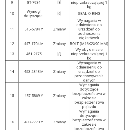
9
8T-7934
[8]
nieprzekraczającej 1
kg
Wymogi
10
[6]
SEAL-O-RING
dotyczące:
Wymagania w
odniesieniu do
11
515-5784 Y
Zmiany
urządzeń do
podnoszenia
ciężarówek
12
447-1704 M
Zmiany
BOLT (M16X2X90-MM)
Wyroby o masie
13
451-2175
[8]
nieprzekraczającej 1
kg
Wymagania w
odniesieniu do
14
453-2843 M
Zmiany
urządzeń do
przechowywania
danych
Wymagania
dotyczące
bezpieczeństwa w
15
487-5869 Y
Zmiany
zakresie
bezpieczeństwa
pojazdu
Wymagania
dotyczące
bezpieczeństwa w
16
488-7773 Y
Zmiany
zakresie
bezpieczeństwa