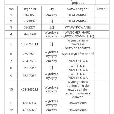
pojazdu
Pos.
Część nr
Kty
Nazwa części
Uwagi
1
8T-6850
Zmiany
SEAL-O-RING
2
3J-1907
[3]
SEAL-O-RING
3
6E-2271
[20]
WYJĄTKOWANIE
Wyroby z
WASCHER-HARD
4
9N-0869
cytryny
(8,8X25.5X2-MM THK)
Wymagania w
5
153-5276 M
[6]
zakresie
bezpieczeństwa
Wyroby z
6
259-7513
Wynik wyników badań
cytryny
7
294-7687
Zmiany
PRZESŁOWA
WRÓTNA
8
352-7057
[8]
PRZESŁOWA
Wyroby z
WRÓTNA
9
352-7058
cytryny
PRZESŁOWA
Wymagania w
odniesieniu do
Wyroby z
10
453-3432 M
urządzeń do
cytryny
przechowywania
danych
Wyroby z
11
463-6984
Oświetlenie
cytryny
12
487-5879
Zmiany
Oświetlenie