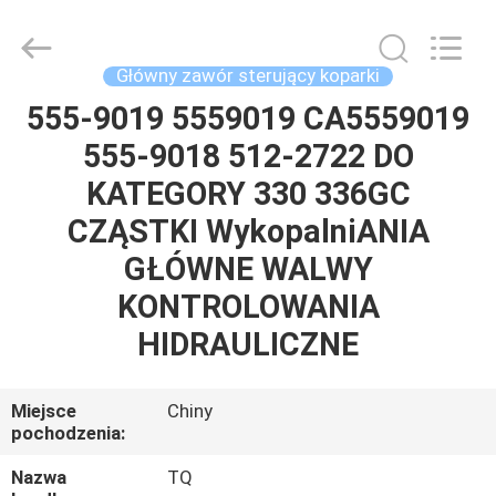
Tieqi
Construction
Machinery
Co.,
Ltd..
Główny zawór sterujący koparki
All
Rights
555-9019 5559019 CA5559019
DOM
Reserved.
555-9018 512-2722 DO
PRODUKTY
KATEGORY 330 336GC
CZĄSTKI WykopalniANIA
FILMY
GŁÓWNE WALWY
KONTROLOWANIA
POKAZ
HIDRAULICZNE
VR
Miejsce
Chiny
O
pochodzenia:
NAS
Nazwa
TQ