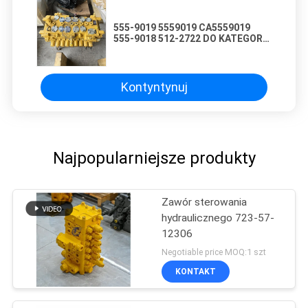
555-9019 5559019 CA5559019
555-9018 512-2722 DO KATEGORY
330 336GC CZĄSTKI
WykopalniANIA GŁÓWNE WALWY
KONTROLOWANIA HIDRAULICZNE
Kontyntynuj
Najpopularniejsze produkty
Zawór sterowania
hydraulicznego 723-57-
12306
Negotiable price MOQ:1 szt
KONTAKT