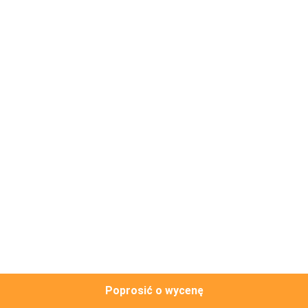
WYCIECZKA
PO
FABRYCE
KONTROLA
JAKOŚCI
SKONTAKTUJ
SIĘ
Z
NAMI
Poprosić o wycenę
AKTUALNOŚCI