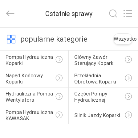
Tieqi
Construction
Machinery
Ostatnie sprawy
Co.,
Ltd..
All
Rights
DOM
Reserved.
popularne kategorie
Wszystko
PRODUKTY
Pompa Hydrauliczna 
Główny Zawór 
Koparki
Sterujący Koparki
FILMY
Napęd Końcowy 
Przekładnia 
Koparki
Obrotowa Koparki
POKAZ
Hydrauliczna Pompa 
Części Pompy 
Wentylatora
Hydraulicznej
VR
Pompa Hydrauliczna 
Silnik Jazdy Koparki
KAWASAK
O
NAS