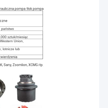
auliczna pompa tłok pompa
iczne
e państwo
000 sztuk/miesiąc
, Western Union,
, lotnicze lub
twierdzenia
K, Sany, Zoomlion, XCMG itp.