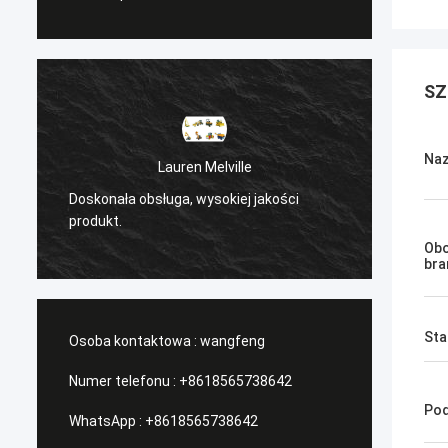
SZ
Naz
Sanёк Нижегородский
jakości
/Serwis zarządzający, szybki ruch.
Obo
bra
Sta
Osoba kontaktowa :
wangfeng
Numer telefonu :
+8618565738642
Pod
WhatsApp :
+8618565738642