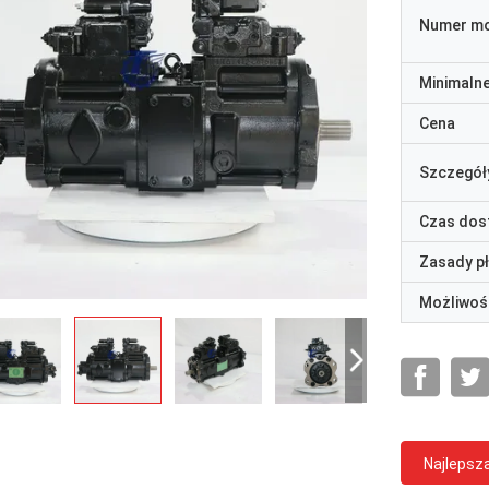
Numer m
Minimaln
Cena
Szczegół
Czas dos
Zasady p
Możliwoś
Najlepsz