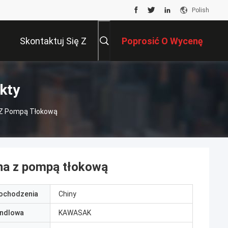
Polish
Skontaktuj Się Z
Poprosić O Wycenę
Nami
kty
a Z Pompą Tłokową
zna z pompą tłokową
pochodzenia
Chiny
ndlowa
KAWASAK