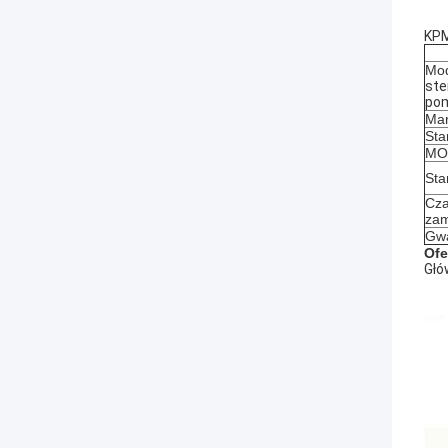
KPM
Mod
ste
pom
Mar
Sta
MOQ
Sta
Cza
zam
Gwa
Ofe
Głó