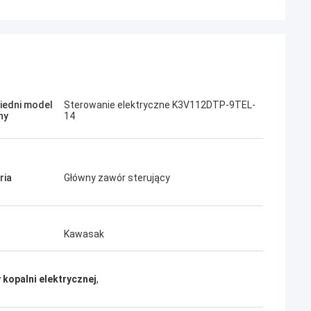
Jose
edni model
Sterowanie elektryczne K3V112DTP-9TEL-
ny
14
ę ta firma. Są profesjonalni i
oskonała obsługa i przyjazne
bka dostawa. Bardzo dobra
ponownie zamówić, gdy będę
ria
Główny zawór sterujący
.
Kawasak
kopalni elektrycznej
,