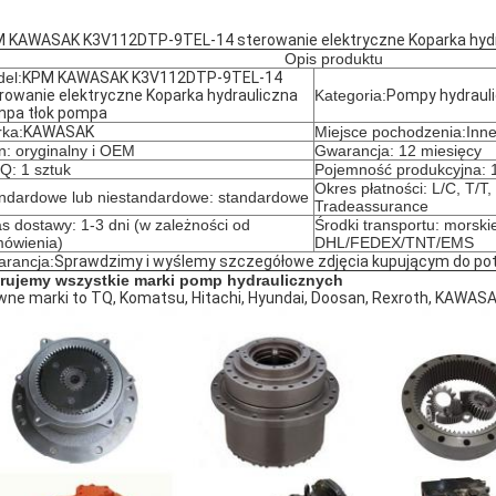
 KAWASAK K3V112DTP-9TEL-14 sterowanie elektryczne Koparka hydr
Opis produktu
el:
KPM KAWASAK K3V112DTP-9TEL-14
rowanie elektryczne Koparka hydrauliczna
Kategoria:
Pompy hydraul
pa tłok pompa
ka:
KAWASAK
Miejsce pochodzenia:Inn
n: oryginalny i OEM
Gwarancja: 12 miesięcy
: 1 sztuk
Pojemność produkcyjna: 1
Okres płatności: L/C, T/T
ndardowe lub niestandardowe: standardowe
Tradeassurance
s dostawy: 1-3 dni (w zależności od
Środki transportu: morskie
ówienia)
DHL/FEDEX/TNT/EMS
rancja:
Sprawdzimy i wyślemy szczegółowe zdjęcia kupującym do po
rujemy wszystkie marki pomp hydraulicznych
wne marki to TQ, Komatsu, Hitachi, Hyundai, Doosan, Rexroth, KAWASA