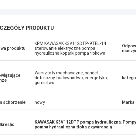
CZEGÓŁY PRODUKTU
KPM KAWASAK K3V112DTP-9TEL-14
Odpowi
wa produktu
sterowanie elektryczne pompa
maszy
hydrauliczna koparki pompa tłokowa
Podoba mi si
Erdenetumur Kampana
przyjaźni. D
Przyjemne zakupy
porady, szy
Warsztaty mechaniczne, handel
cena. Chcę 
wiązujące
detaliczny, budownictwo, energetyka,
katego
nże
potrzebował
górnictwo
n schorzenie
nowy
Marka
KAWASAK K3V112DTP pompa hydrauliczna
,
Pompy 
kreślić
pompa hydrauliczna tłoka z gwarancją