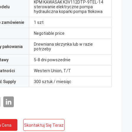
KPM KAWASAK K3V112DTP-9TEL-14
odelu
sterowanie elektryczne pompa
hydrauliczna koparki pompa tłokowa
e zamówienie
1 szt
Negotiable price
Drewniana skrzynka lub w razie
y pakowania
potrzeby
tawy
5-8 dni powszednie
łatności
Western Union, T/T
ć Supply
300 sztuk / miesiąc
a Cena
Skontaktuj Się Teraz