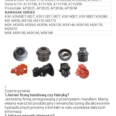
Seria A11V: A11V130, A11V160, A11V190, A11V250
Pozostałe: AP2D21, AP2D25, AP2D36, AP2D38
KAWASAK SERIES
K3V: K3V63DT/BDT, K3V112DT/BDT, K3V140DT, K3V180DT.K3V280.
MX: MX50, MX150, MX170, MX173
M2X: M2X55, M2X63, M2X96, M2X120, M2X146, M2X150, M2X170,
M2X210
M5X: M5X130, M5X160, M5X180
5
/
Częste pytania
1Jesteś firmą handlową czy fabryką?
Jesteśmy firmą zintegrowaną z przemysłem i handlem. Mamy
własny warsztat produkcyjny i remanufacturing dla akcesoriów
hydraulicznych.prosimy o kontakt w celu uzyskania dalszych
informacji.
2Jakie są warunki płatności?