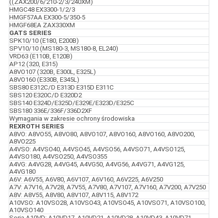
((ZAX200/6/210-2/3/240XM)
HMGC48 EX3300-1/2/3
HMGF57AA EX300-5/350-5
HMGF68EA ZAX330XM
GATS SERIES
SPK10/10 (E180, E200B)
SPV10/10 (MS180-3, MS180-8, EL240)
VRD63 (E110B, E120B)
AP12 (320, E315)
A8VO107 (320B, E300L, E325L)
A8VO160 (E330B, E345L)
SBS80 E312C/D E313D E315D E311C
SBS120 E320C/D E320D2
SBS140 E324D/E325D/E329E/E323D/E325C
SBS180 336E/336F/336D2XF
Wymagania w zakresie ochrony środowiska
REXROTH SERIES
A8VO: A8VO55, A8VO80, A8VO107, A8VO160, A8VO160, A8VO200,
A8VO225
A4VSO: A4VSO40, A4VSO45, A4VSO56, A4VSO71, A4VSO125,
A4VSO180, A4VSO250, A4VSO355
A4VG: A4VG28, A4VG45, A4VG50, A4VG56, A4VG71, A4VG125,
A4VG180
A6V: A6V55, A6V80, A6V107, A6V160, A6V225, A6V250
A7V: A7V16, A7V28, A7V55, A7V80, A7V107, A7V160, A7V200, A7V250
A8V: A8V55, A8V80, A8V107, A8V115, A8V172
A10VSO: A10VSO28, A10VSO43, A10VSO45, A10VSO71, A10VSO100,
A10VSO140
Seria A10VD: A10VD17, A10VD21, A10VD28, A10VD43, A10VD71