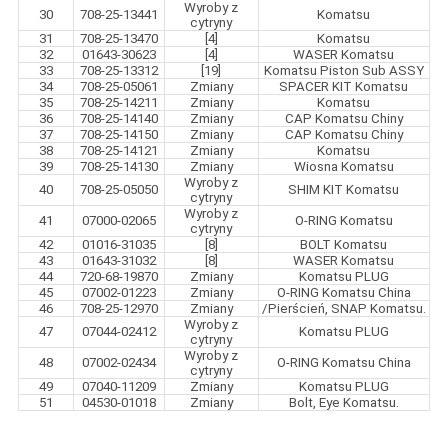
Wyroby z
30
708-25-13441
Komatsu
cytryny
31
708-25-13470
[4]
Komatsu
32
01643-30623
[4]
WASER Komatsu
33
708-25-13312
[19]
Komatsu Piston Sub ASSY
34
708-25-05061
Zmiany
SPACER KIT Komatsu
35
708-25-14211
Zmiany
Komatsu
36
708-25-14140
Zmiany
CAP Komatsu Chiny
37
708-25-14150
Zmiany
CAP Komatsu Chiny
38
708-25-14121
Zmiany
Komatsu
39
708-25-14130
Zmiany
Wiosna Komatsu
Wyroby z
40
708-25-05050
SHIM KIT Komatsu
cytryny
Wyroby z
41
07000-02065
O-RING Komatsu
cytryny
42
01016-31035
[8]
BOLT Komatsu
43
01643-31032
[8]
WASER Komatsu
44
720-68-19870
Zmiany
Komatsu PLUG
45
07002-01223
Zmiany
O-RING Komatsu China
46
708-25-12970
Zmiany
/Pierścień, SNAP Komatsu.
Wyroby z
47
07044-02412
Komatsu PLUG
cytryny
Wyroby z
48
07002-02434
O-RING Komatsu China
cytryny
49
07040-11209
Zmiany
Komatsu PLUG
51
04530-01018
Zmiany
Bolt, Eye Komatsu.