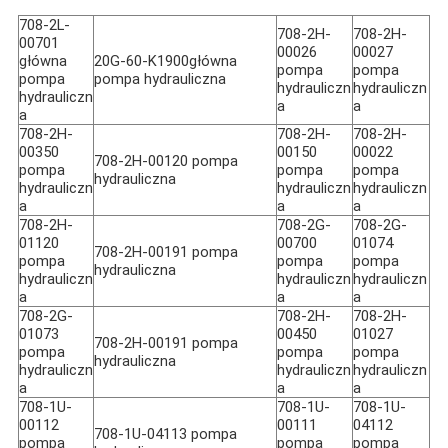
708-2L-
708-2H-
708-2H-
00701
00026
00027
główna
20G-60-K1900główna
pompa
pompa
pompa
pompa hydrauliczna
hydrauliczn
hydrauliczn
hydrauliczn
a
a
a
708-2H-
708-2H-
708-2H-
00350
00150
00022
708-2H-00120 pompa
pompa
pompa
pompa
hydrauliczna
hydrauliczn
hydrauliczn
hydrauliczn
a
a
a
708-2H-
708-2G-
708-2G-
01120
00700
01074
708-2H-00191 pompa
pompa
pompa
pompa
hydrauliczna
hydrauliczn
hydrauliczn
hydrauliczn
a
a
a
708-2G-
708-2H-
708-2H-
01073
00450
01027
708-2H-00191 pompa
pompa
pompa
pompa
hydrauliczna
hydrauliczn
hydrauliczn
hydrauliczn
a
a
a
708-1U-
708-1U-
708-1U-
00112
00111
04112
708-1U-04113 pompa
pompa
pompa
pompa