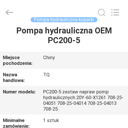
Tieqi
Construction
Machinery
Co.,
Ltd..
Pompa hydrauliczna koparki
All
Rights
Pompa hydrauliczna OEM
DOM
Reserved.
PC200-5
PRODUKTY
Miejsce
Chiny
pochodzenia:
FILMY
Nazwa
TQ
handlowa:
POKAZ
Numer modelu:
PC200-5 zestaw napraw pomp
VR
hydraulicznych 20Y-60-X1261 708-25-
04051 708-25-04014 708-25-04013
708-25
O
Minimalne
1 sztuk
NAS
zamówienie: