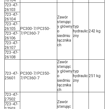
16104
723-47-
26103
723-47-
Zawór
26104
sterując
723-47-
y główny
typ
26105
PC300-7/PC350-
o
hydraulic
242 kg
7/PC360-7
723-47-
siedmiu
zny
26106
łącznika
723-47-
ch
26107
723-47-
26108
Zawór
sterując
y główny
typ
723-47-
PC300-7/PC350-
o
hydraulic
251 kg
25601
7/PC360-7
siedmiu
zny
łącznika
ch
723-47-
27502
Zawór
723-47-
sterując
27503