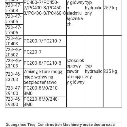
PC400-7/PC450-
y główny
typ
723-47-
7/PC400-8/PC450-
o
hydraulic
257 kg
27504
8/PC430-8/PC460-8
siedmiu
zny
723-47-
łącznika
27505
ch
723-47-
27506
723-46-
PC200-7/PC210-7
20403
723-46-
PC220-7
20502
723-46-
sześciok
PC200-8/PC210-8
23103
opiowy
typ
zawór
hydraulic
235 kg
Zmiany, które mogą
723-46-
sterując
zny
mieć wpływ na
23203
y główny
bezpieczeństwo
723-47-
PC200-8M0/210-
29100
8M0
723-46-
PC220-8M0/240-
29300
8M0
Guangzhou Tieqi Construction Machinery może dostarczać