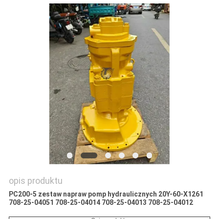
WSZYSTKIE
PRZYPADKI
POPROSIĆ
O
WYCENĘ
SITEMAP
POLITYKA
opis produktu
PRYWATNOŚCI
PC200-5 zestaw napraw pomp hydraulicznych 20Y-60-X1261
708-25-04051 708-25-04014 708-25-04013 708-25-04012