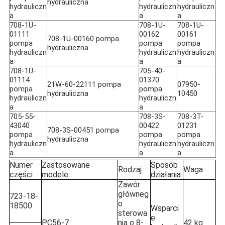
hydrauliczna
hydrauliczn
hydrauliczn
hydrauliczn
a
a
a
708-1U-
708-1U-
708-1U-
01111
00162
00161
708-1U-00160 pompa
pompa
pompa
pompa
hydrauliczna
hydrauliczn
hydrauliczn
hydrauliczn
a
a
a
708-1U-
705-40-
01114
01370
21W-60-22111 pompa
07950-
pompa
pompa
hydrauliczna
10450
hydrauliczn
hydrauliczn
a
a
705-55-
708-3S-
708-3T-
43040
00422
01231
708-3S-00451 pompa
pompa
pompa
pompa
hydrauliczna
hydrauliczn
hydrauliczn
hydrauliczn
a
a
a
Numer
Zastosowane
Sposób
Rodzaj
Waga
części
modele
działania
Zawór
główneg
723-18-
o
18500
Wsparci
sterowa
e
PC56-7
nia o 8-
42 kg