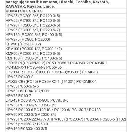
następujące serii: Komatsu, Hitachi, Toshiba, Rexroth,
KAWASAK, Kayaba, Linde,
KOMATSUK SERIES
HPV35 (PC200-3/5, PC120-3/5)
HPV55 (PC100-3/5, PC120-3/5)
HPV90 (PC200-3/5, PC220-3/5)
HPV95 (PC200-6/7, PC220-6/7)
HPV160 (PC300-3/5, PC400-3/5)
HPV375 (PC800, PC2000)
KPV90 ((PC200-1/2)
KPV100 (PC300-1/2, PC400-1/2)
KMF90 (PC200-3/5, PC220-3/5)
KMF160 (PC300-3/5, PC400-3/5)
LPD25-PI ((PC35MR-2) PC50 PC56-7 PC40MR-2 PC40MR-1
PC45MRX-1 PC35MR-3 PC55/56
LPV30-CR PC30-8(10001) PC35R-8(#35001) (PC40-8)
HPV25 PC40R-8
LPD25-CR ((PC45) PC35MRX-1 ((#1001) PC45MRX-1
HPV35 PC60-3/5/6
HPV63+63 D34/D37/D39
HPV75 PC60-7
LPD45 PC60-8 PC70-8UU PC78US-6
HPV55 PC100-3/5 PC120-3/5
HPV95 PC100-6 PC128US / PC120-6/ PC130-7/ PC138
HPV90 PC200-3/5 PC220-3/5
HPV95 PC200/220-6/7/8 HPV105 ((PC200-7) PC200-6 PC200-6 ((102)
HPV95 pc1250-7/1250-8
HPV160 PC300/400-3/5