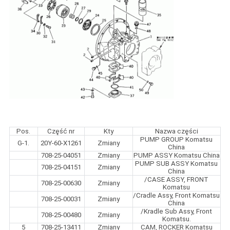
Pos.
Część nr
Kty
Nazwa części
PUMP GROUP Komatsu
G-1.
20Y-60-X1261
Zmiany
China
708-25-04051
Zmiany
PUMP ASSY Komatsu China
PUMP SUB ASSY Komatsu
708-25-04151
Zmiany
China
/CASE ASSY, FRONT
708-25-00630
Zmiany
Komatsu
/Cradle Assy, Front Komatsu
708-25-00031
Zmiany
China
/Kradle Sub Assy, Front
708-25-00480
Zmiany
Komatsu.
5
708-25-13411
Zmiany
CAM, ROCKER Komatsu