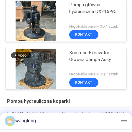
Pompa główna
hydrauliczna DX215-9C
Negotiable price MOQ:1 sztuk
KONTAKT
Komatsu Excavator
Główna pompa Assy
Negotiable price MOQ:1 sztuk
KONTAKT
Pompa hydrauliczna koparki
5504341 5659737 Wykopacz Pompy hydrauliczne K7V180DTP
Do E336 E336GC 380DK
wangfeng
5319886 531-9886 TQ Hydraulic Pump, 320GC 323GC