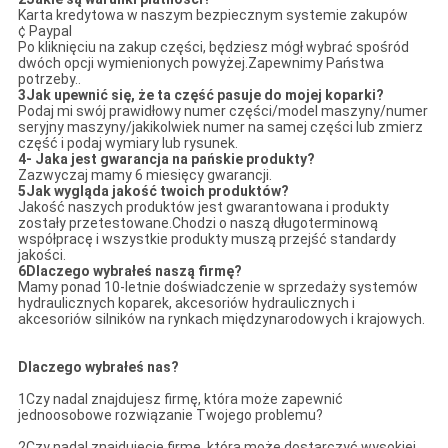
Karta kredytowa w naszym bezpiecznym systemie zakupów
¢ Paypal
Po kliknięciu na zakup części, będziesz mógł wybrać spośród
dwóch opcji wymienionych powyżej.Zapewnimy Państwa
potrzeby..
3Jak upewnić się, że ta część pasuje do mojej koparki?
Podaj mi swój prawidłowy numer części/model maszyny/numer
seryjny maszyny/jakikolwiek numer na samej części lub zmierz
część i podaj wymiary lub rysunek.
4- Jaka jest gwarancja na pańskie produkty?
Zazwyczaj mamy 6 miesięcy gwarancji.
5Jak wygląda jakość twoich produktów?
Jakość naszych produktów jest gwarantowana i produkty
zostały przetestowane.Chodzi o naszą długoterminową
współpracę i wszystkie produkty muszą przejść standardy
jakości.
6Dlaczego wybrałeś naszą firmę?
Mamy ponad 10-letnie doświadczenie w sprzedaży systemów
hydraulicznych koparek, akcesoriów hydraulicznych i
akcesoriów silników na rynkach międzynarodowych i krajowych.
Dlaczego wybrałeś nas?
1Czy nadal znajdujesz firmę, która może zapewnić
jednoosobowe rozwiązanie Twojego problemu?
2Czy nadal znajdujecie firmę, która może dostarczyć wysokiej