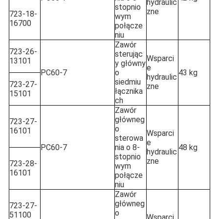
hydraulic
stopnio
zne
723-18-
wym
16700
połącze
niu
Zawór
723-26-
sterując
Wsparci
13101
y główny
e
PC60-7
o
43 kg
hydraulic
siedmiu
723-27-
zne
łącznika
15101
ch
Zawór
główneg
723-27-
o
16101
Wsparci
sterowa
e
PC60-7
nia o 8-
48 kg
hydraulic
stopnio
zne
723-28-
wym
16101
połącze
niu
Zawór
główneg
723-27-
o
51100
Wsparci