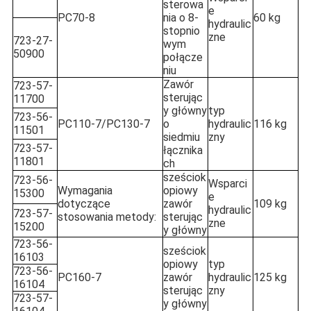
sterowa
e
PC70-8
nia o 8-
60 kg
hydraulic
stopnio
zne
723-27-
wym
50900
połącze
niu
Zawór
723-57-
sterując
11700
y główny
typ
723-56-
PC110-7/PC130-7
o
hydraulic
116 kg
11501
siedmiu
zny
723-57-
łącznika
11801
ch
sześciok
723-56-
Wsparci
Wymagania
opiowy
15300
e
dotyczące
zawór
109 kg
hydraulic
723-57-
stosowania metody:
sterując
zne
15200
y główny
723-56-
sześciok
16103
opiowy
typ
723-56-
PC160-7
zawór
hydraulic
125 kg
16104
sterując
zny
723-57-
y główny