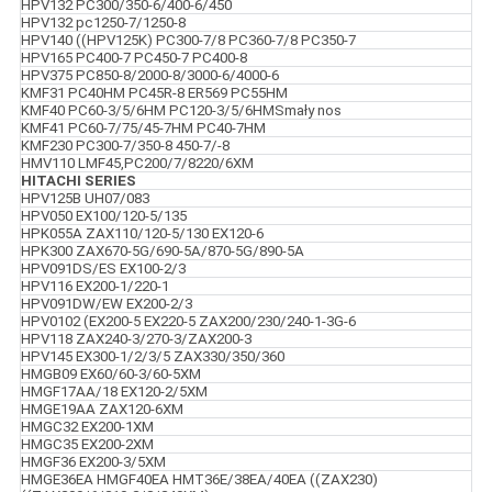
HPV132 PC300/350-6/400-6/450
HPV132 pc1250-7/1250-8
HPV140 ((HPV125K) PC300-7/8 PC360-7/8 PC350-7
HPV165 PC400-7 PC450-7 PC400-8
HPV375 PC850-8/2000-8/3000-6/4000-6
KMF31 PC40HM PC45R-8 ER569 PC55HM
KMF40 PC60-3/5/6HM PC120-3/5/6HMSmały nos
KMF41 PC60-7/75/45-7HM PC40-7HM
KMF230 PC300-7/350-8 450-7/-8
HMV110 LMF45,PC200/7/8220/6XM
HITACHI SERIES
HPV125B UH07/083
HPV050 EX100/120-5/135
HPK055A ZAX110/120-5/130 EX120-6
HPK300 ZAX670-5G/690-5A/870-5G/890-5A
HPV091DS/ES EX100-2/3
HPV116 EX200-1/220-1
HPV091DW/EW EX200-2/3
HPV0102 (EX200-5 EX220-5 ZAX200/230/240-1-3G-6
HPV118 ZAX240-3/270-3/ZAX200-3
HPV145 EX300-1/2/3/5 ZAX330/350/360
HMGB09 EX60/60-3/60-5XM
HMGF17AA/18 EX120-2/5XM
HMGE19AA ZAX120-6XM
HMGC32 EX200-1XM
HMGC35 EX200-2XM
HMGF36 EX200-3/5XM
HMGE36EA HMGF40EA HMT36E/38EA/40EA ((ZAX230)