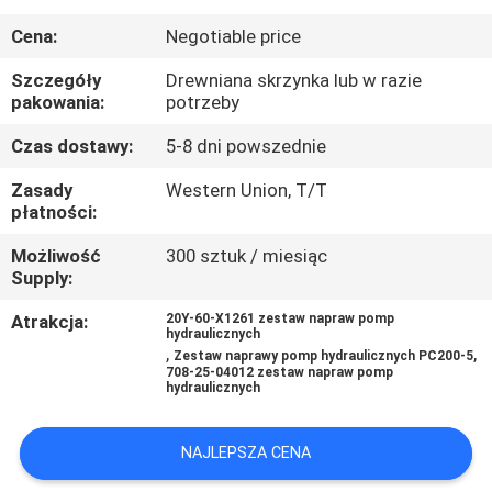
Cena:
Negotiable price
WYCIECZKA
PO
Szczegóły
Drewniana skrzynka lub w razie
pakowania:
potrzeby
FABRYCE
Czas dostawy:
5-8 dni powszednie
KONTROLA
Zasady
Western Union, T/T
płatności:
JAKOŚCI
Możliwość
300 sztuk / miesiąc
Supply:
SKONTAKTUJ
Atrakcja:
20Y-60-X1261 zestaw napraw pomp
SIĘ
hydraulicznych
,
,
Zestaw naprawy pomp hydraulicznych PC200-5
Z
708-25-04012 zestaw napraw pomp
hydraulicznych
NAMI
NAJLEPSZA CENA
AKTUALNOŚCI