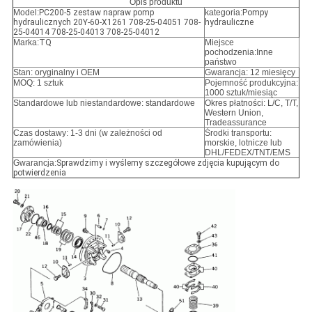
Opis produktu
Model:
PC200-5 zestaw napraw pomp
kategoria:
Pompy
hydraulicznych 20Y-60-X1261 708-25-04051 708-
hydrauliczne
25-04014 708-25-04013 708-25-04012
Marka:
TQ
Miejsce
pochodzenia:Inne
państwo
Stan: oryginalny i OEM
Gwarancja: 12 miesięcy
MOQ: 1 sztuk
Pojemność produkcyjna:
1000 sztuk/miesiąc
Standardowe lub niestandardowe: standardowe
Okres płatności: L/C, T/T,
Western Union,
Tradeassurance
Czas dostawy: 1-3 dni (w zależności od
Środki transportu:
zamówienia)
morskie, lotnicze lub
DHL/FEDEX/TNT/EMS
Gwarancja:
Sprawdzimy i wyślemy szczegółowe zdjęcia kupującym do
potwierdzenia