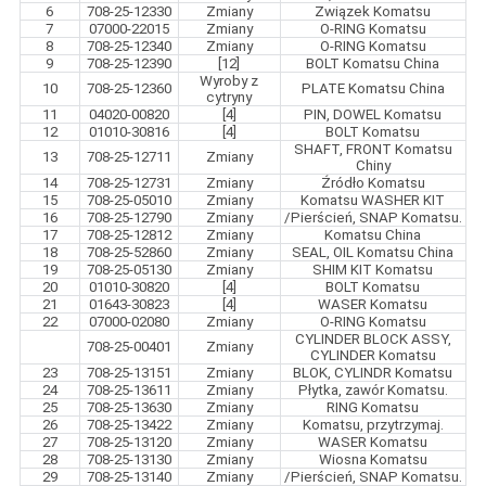
6
708-25-12330
Zmiany
Związek Komatsu
7
07000-22015
Zmiany
O-RING Komatsu
8
708-25-12340
Zmiany
O-RING Komatsu
9
708-25-12390
[12]
BOLT Komatsu China
Wyroby z
10
708-25-12360
PLATE Komatsu China
cytryny
11
04020-00820
[4]
PIN, DOWEL Komatsu
12
01010-30816
[4]
BOLT Komatsu
SHAFT, FRONT Komatsu
13
708-25-12711
Zmiany
Chiny
14
708-25-12731
Zmiany
Źródło Komatsu
15
708-25-05010
Zmiany
Komatsu WASHER KIT
16
708-25-12790
Zmiany
/Pierścień, SNAP Komatsu.
17
708-25-12812
Zmiany
Komatsu China
18
708-25-52860
Zmiany
SEAL, OIL Komatsu China
19
708-25-05130
Zmiany
SHIM KIT Komatsu
20
01010-30820
[4]
BOLT Komatsu
21
01643-30823
[4]
WASER Komatsu
22
07000-02080
Zmiany
O-RING Komatsu
CYLINDER BLOCK ASSY,
708-25-00401
Zmiany
CYLINDER Komatsu
23
708-25-13151
Zmiany
BLOK, CYLINDR Komatsu
24
708-25-13611
Zmiany
Płytka, zawór Komatsu.
25
708-25-13630
Zmiany
RING Komatsu
26
708-25-13422
Zmiany
Komatsu, przytrzymaj.
27
708-25-13120
Zmiany
WASER Komatsu
28
708-25-13130
Zmiany
Wiosna Komatsu
29
708-25-13140
Zmiany
/Pierścień, SNAP Komatsu.