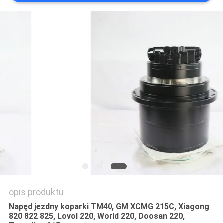
WSZYSTKIE
PRZYPADKI
POPROSIĆ
O
WYCENĘ
SITEMAP
POLITYKA
PRYWATNOŚCI
opis produktu
Napęd jezdny koparki TM40, GM XCMG 215C, Xiagong
820 822 825, Lovol 220, World 220, Doosan 220,