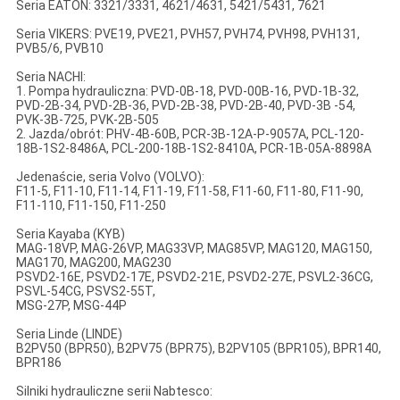
Seria EATON: 3321/3331, 4621/4631, 5421/5431, 7621
Seria VIKERS: PVE19, PVE21, PVH57, PVH74, PVH98, PVH131,
PVB5/6, PVB10
Seria NACHI:
1. Pompa hydrauliczna: PVD-0B-18, PVD-00B-16, PVD-1B-32,
PVD-2B-34, PVD-2B-36, PVD-2B-38, PVD-2B-40, PVD-3B -54,
PVK-3B-725, PVK-2B-505
2. Jazda/obrót: PHV-4B-60B, PCR-3B-12A-P-9057A, PCL-120-
18B-1S2-8486A, PCL-200-18B-1S2-8410A, PCR-1B-05A-8898A
Jedenaście, seria Volvo (VOLVO):
F11-5, F11-10, F11-14, F11-19, F11-58, F11-60, F11-80, F11-90,
F11-110, F11-150, F11-250
Seria Kayaba (KYB)
MAG-18VP, MAG-26VP, MAG33VP, MAG85VP, MAG120, MAG150,
MAG170, MAG200, MAG230
PSVD2-16E, PSVD2-17E, PSVD2-21E, PSVD2-27E, PSVL2-36CG,
PSVL-54CG, PSVS2-55T,
MSG-27P, MSG-44P
Seria Linde (LINDE)
B2PV50 (BPR50), B2PV75 (BPR75), B2PV105 (BPR105), BPR140,
BPR186
Silniki hydrauliczne serii Nabtesco: