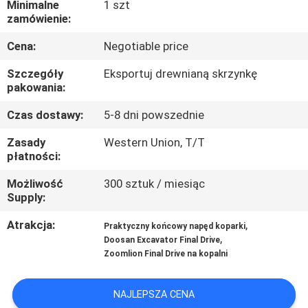
Minimalne
1 szt
zamówienie:
WYCIECZKA
Cena:
Negotiable price
PO
FABRYCE
Szczegóły
Eksportuj drewnianą skrzynkę
pakowania:
Czas dostawy:
5-8 dni powszednie
KONTROLA
JAKOŚCI
Zasady
Western Union, T/T
płatności:
Możliwość
300 sztuk / miesiąc
SKONTAKTUJ
Supply:
SIĘ
Atrakcja:
,
Praktyczny końcowy napęd koparki
Z
,
Doosan Excavator Final Drive
NAMI
Zoomlion Final Drive na kopalni
NAJLEPSZA CENA
AKTUALNOŚCI