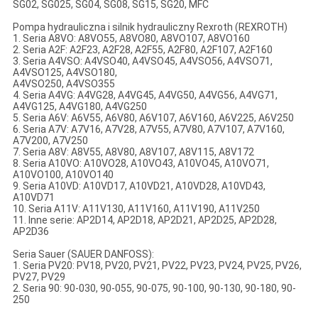
SG02, SG025, SG04, SG08, SG15, SG20, MFC
Pompa hydrauliczna i silnik hydrauliczny Rexroth (REXROTH)
1. Seria A8VO: A8VO55, A8VO80, A8VO107, A8VO160
2. Seria A2F: A2F23, A2F28, A2F55, A2F80, A2F107, A2F160
3. Seria A4VSO: A4VSO40, A4VSO45, A4VSO56, A4VSO71,
A4VSO125, A4VSO180,
A4VSO250, A4VSO355
4. Seria A4VG: A4VG28, A4VG45, A4VG50, A4VG56, A4VG71,
A4VG125, A4VG180, A4VG250
5. Seria A6V: A6V55, A6V80, A6V107, A6V160, A6V225, A6V250
6. Seria A7V: A7V16, A7V28, A7V55, A7V80, A7V107, A7V160,
A7V200, A7V250
7. Seria A8V: A8V55, A8V80, A8V107, A8V115, A8V172
8. Seria A10VO: A10VO28, A10VO43, A10VO45, A10VO71,
A10VO100, A10VO140
9. Seria A10VD: A10VD17, A10VD21, A10VD28, A10VD43,
A10VD71
10. Seria A11V: A11V130, A11V160, A11V190, A11V250
11. Inne serie: AP2D14, AP2D18, AP2D21, AP2D25, AP2D28,
AP2D36
Seria Sauer (SAUER DANFOSS):
1. Seria PV20: PV18, PV20, PV21, PV22, PV23, PV24, PV25, PV26,
PV27, PV29
2. Seria 90: 90-030, 90-055, 90-075, 90-100, 90-130, 90-180, 90-
250