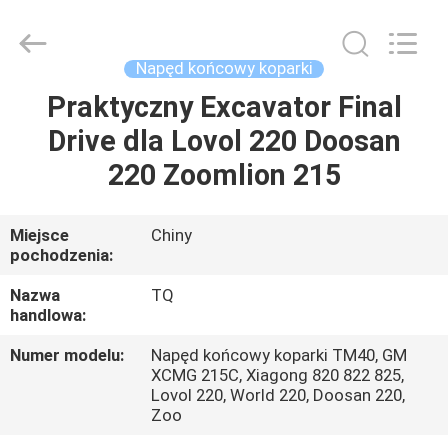
Tieqi
Construction
Machinery
Co.,
Ltd..
Napęd końcowy koparki
All
Rights
Praktyczny Excavator Final
DOM
Reserved.
Drive dla Lovol 220 Doosan
PRODUKTY
220 Zoomlion 215
FILMY
Miejsce
Chiny
pochodzenia:
POKAZ
Nazwa
TQ
handlowa:
VR
Numer modelu:
Napęd końcowy koparki TM40, GM
XCMG 215C, Xiagong 820 822 825,
O
Lovol 220, World 220, Doosan 220,
Zoo
NAS