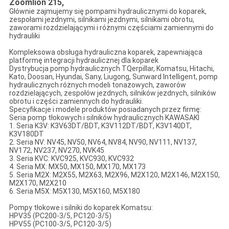
Zoomlion 215,
Głównie zajmujemy się pompami hydraulicznymi do koparek,
zespołami jezdnymi, silnikami jezdnymi, silnikami obrotu,
zaworami rozdzielającymi i różnymi częściami zamiennymi do
hydrauliki
Kompleksowa obsługa hydrauliczna koparek, zapewniająca
platformę integracji hydraulicznej dla koparek
Dystrybucja pomp hydraulicznych TQerpillar, Komatsu, Hitachi,
Kato, Doosan, Hyundai, Sany, Liugong, Sunward Intelligent, pomp
hydraulicznych różnych modeli tonażowych, zaworów
rozdzielających, zespołów jezdnych, silników jezdnych, silników
obrotu i części zamiennych do hydrauliki.
Specyfikacje i modele produktów posiadanych przez firmę:
Seria pomp tłokowych i silników hydraulicznych KAWASAKI
1. Seria K3V: K3V63DT/BDT, K3V112DT/BDT, K3V140DT,
K3V180DT
2. Seria NV: NV45, NV50, NV64, NV84, NV90, NV111, NV137,
NV172, NV237, NV270, NVK45
3. Seria KVC: KVC925, KVC930, KVC932
4. Seria MX: MX50, MX150, MX170, MX173
5. Seria M2X: M2X55, M2X63, M2X96, M2X120, M2X146, M2X150,
M2X170, M2X210
6. Seria M5X: M5X130, M5X160, M5X180
Pompy tłokowe i silniki do koparek Komatsu:
HPV35 (PC200-3/5, PC120-3/5)
HPV55 (PC100-3/5, PC120-3/5)