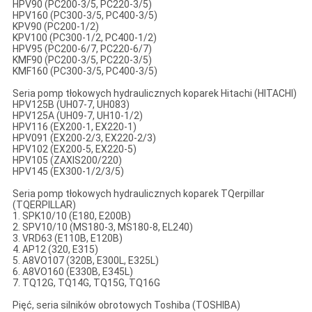
HPV90 (PC200-3/5, PC220-3/5)
HPV160 (PC300-3/5, PC400-3/5)
KPV90 (PC200-1/2)
KPV100 (PC300-1/2, PC400-1/2)
HPV95 (PC200-6/7, PC220-6/7)
KMF90 (PC200-3/5, PC220-3/5)
KMF160 (PC300-3/5, PC400-3/5)
Seria pomp tłokowych hydraulicznych koparek Hitachi (HITACHI)
HPV125B (UH07-7, UH083)
HPV125A (UH09-7, UH10-1/2)
HPV116 (EX200-1, EX220-1)
HPV091 (EX200-2/3, EX220-2/3)
HPV102 (EX200-5, EX220-5)
HPV105 (ZAXIS200/220)
HPV145 (EX300-1/2/3/5)
Seria pomp tłokowych hydraulicznych koparek TQerpillar
(TQERPILLAR)
1. SPK10/10 (E180, E200B)
2. SPV10/10 (MS180-3, MS180-8, EL240)
3. VRD63 (E110B, E120B)
4. AP12 (320, E315)
5. A8VO107 (320B, E300L, E325L)
6. A8VO160 (E330B, E345L)
7. TQ12G, TQ14G, TQ15G, TQ16G
Pięć, seria silników obrotowych Toshiba (TOSHIBA)