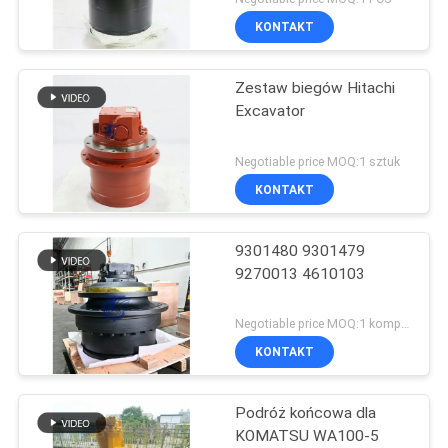
KONTAKT
Zestaw biegów Hitachi
Excavator
Negotiable price MOQ:1 sztuk
KONTAKT
9301480 9301479
9270013 4610103
Negotiable price MOQ:1 komputery
KONTAKT
Podróż końcowa dla
KOMATSU WA100-5