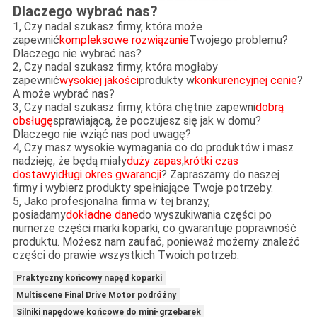
Dlaczego wybrać nas?
1, Czy nadal szukasz firmy, która może
zapewnić
kompleksowe rozwiązanie
Twojego problemu?
Dlaczego nie wybrać nas?
2, Czy nadal szukasz firmy, która mogłaby
zapewnić
wysokiej jakości
produkty w
konkurencyjnej cenie
?
A może wybrać nas?
3, Czy nadal szukasz firmy, która chętnie zapewni
dobrą
obsługę
sprawiającą, że poczujesz się jak w domu?
Dlaczego nie wziąć nas pod uwagę?
4, Czy masz wysokie wymagania co do produktów i masz
nadzieję, że będą miały
duży zapas
,
krótki czas
dostawy
i
długi okres gwarancji
? Zapraszamy do naszej
firmy i wybierz produkty spełniające Twoje potrzeby.
5, Jako profesjonalna firma w tej branży,
posiadamy
dokładne dane
do wyszukiwania części po
numerze części marki koparki, co gwarantuje poprawność
produktu. Możesz nam zaufać, ponieważ możemy znaleźć
części do prawie wszystkich Twoich potrzeb.
Praktyczny końcowy napęd koparki
Multiscene Final Drive Motor podróżny
Silniki napędowe końcowe do mini-grzebarek