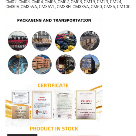
GM02, GM03, GM04, GM06, GM07, GM08, GM19, GM23, GM24,
GM30V, GM35VA, GM35VL, GM38H, GM38VA, GM60, GM85, GM100