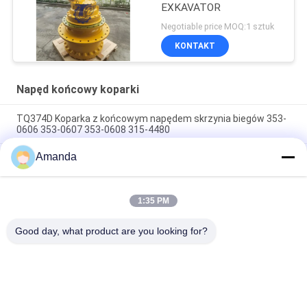
EXKAVATOR
Negotiable price MOQ:1 sztuk
KONTAKT
Napęd końcowy koparki
TQ374D Koparka z końcowym napędem skrzynia biegów 353-
0606 353-0607 353-0608 315-4480
Amanda
353-0528 333-3036 Koparnia, napęd końcowy, silnik
hydrauliczny TQ345D TQ349D
Hydrauliczny silnik napędowy Danfoss BMVT41 można
1:35 PM
dostosować do ładowarek gąsienicowych o sterowaniu
burtowym o udźwigu 5–6 ton
Good day, what product are you looking for?
popularne kategorie
Wszystko
Pompa Hydrauliczna 
Główny Zawór 