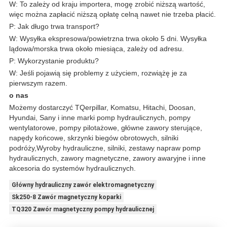
W: To zależy od kraju importera, mogę zrobić niższą wartość,
więc można zapłacić niższą opłatę celną nawet nie trzeba płacić.
P: Jak długo trwa transport?
W: Wysyłka ekspresowa/powietrzna trwa około 5 dni. Wysyłka
lądowa/morska trwa około miesiąca, zależy od adresu.
P: Wykorzystanie produktu?
W: Jeśli pojawią się problemy z użyciem, rozwiążę je za
pierwszym razem.
o nas
Możemy dostarczyć TQerpillar, Komatsu, Hitachi, Doosan,
Hyundai, Sany i inne marki pomp hydraulicznych, pompy
wentylatorowe, pompy pilotażowe, główne zawory sterujące,
napędy końcowe, skrzynki biegów obrotowych, silniki
podróży,Wyroby hydrauliczne, silniki, zestawy napraw pomp
hydraulicznych, zawory magnetyczne, zawory awaryjne i inne
akcesoria do systemów hydraulicznych.
Główny hydrauliczny zawór elektromagnetyczny
Sk250-8 Zawór magnetyczny koparki
TQ320 Zawór magnetyczny pompy hydraulicznej