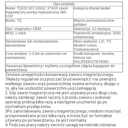
Opis produktu
Model: TQ320 323 336GC 374GX zawór
Kategoria:
Wyniki badań
magnetyczny pompy hydraulicznej 485-
5747
Marka: TQ
Miejsce pochodzenia:Inne
państwo
Stan: oryginalny i OEM
Gwarancja: 12 miesięcy
MOQ: 1 sztuk
Pojemność produkcyjna: 1000
sztuk/miesiąc
Standardowe lub niestandardowe:
Okres płatności: L/C, T/T,
standardowe
Western Union,
Tradeassurance
Czas dostawy: 1-3 dni (w zależności od
Środki transportu: morskie,
zamówienia)
lotnicze lub
DHL/FEDEX/TNT/EMS
Gwarancja:
Sprawdzimy i wyślemy szczegółowe zdjęcia kupującym do
potwierdzenia.
Zimowe umiejętności konserwacji zaworu magnetycznego.
1Należy regularnie oczyszczać brud wewnątrz i na zewnątrz
wielkiego zaworu oraz powierzchnię ssania armatury, dbając o
to, aby nie uszkodzić powierzchni uszczelniającej.
2. Gdy zawór magnetyczny nie jest używany przez długi czas,
należy zamknąć zawór ręczny z przodu zaworu.i wykonać
operację próbną kilka razy, a następnie uruchomić go po
normalnym przełączeniu.
3Po zainstalowaniu zaworu magnetycznego, medium musi być
przeprowadzane przez kilka razy, a może być on formalnie
używany po potwierdzeniu, że jest normalny.
4. Podczas pracy należy zwrócić uwagę na mierniki ciśnienia