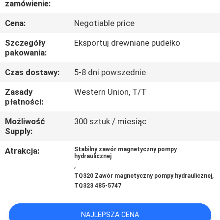
zamówienie:
WYCIECZKA
Cena:
Negotiable price
PO
Szczegóły
Eksportuj drewniane pudełko
FABRYCE
pakowania:
Czas dostawy:
5-8 dni powszednie
KONTROLA
Zasady
Western Union, T/T
JAKOŚCI
płatności:
Możliwość
300 sztuk / miesiąc
Supply:
SKONTAKTUJ
SIĘ
Atrakcja:
Stabilny zawór magnetyczny pompy
hydraulicznej
,
Z
,
TQ320 Zawór magnetyczny pompy hydraulicznej
NAMI
TQ323 485-5747
AKTUALNOŚCI
NAJLEPSZA CENA