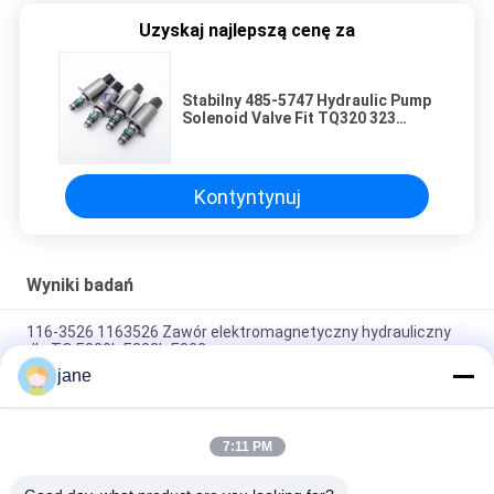
Uzyskaj najlepszą cenę za
Stabilny 485-5747 Hydraulic Pump
Solenoid Valve Fit TQ320 323
336GC 374GX
Kontyntynuj
Wyniki badań
116-3526 1163526 Zawór elektromagnetyczny hydrauliczny
dla TQ E320b E322b E322c
jane
Sk330-6e Kobelco Zawór słonowy Yn35v00003f1, trwały
Yn35v00018f2 Zawór kopalni
7:11 PM
Yt35v00006f1 Zawór elektromagnetyczny hydrauliczny
Yt35v00005f1 Dla Sk60sr Sk70ur Sk70sr