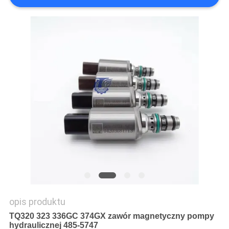
WSZYSTKIE
PRZYPADKI
POPROSIĆ
O
WYCENĘ
SITEMAP
POLITYKA
PRYWATNOŚCI
opis produktu
TQ320 323 336GC 374GX zawór magnetyczny pompy
hydraulicznej 485-5747