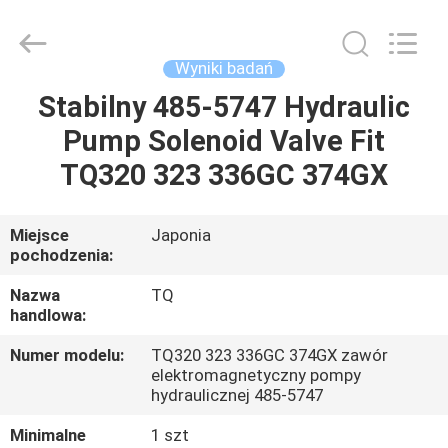
Tieqi
Construction
Machinery
Co.,
Ltd..
Wyniki badań
All
Rights
Stabilny 485-5747 Hydraulic
DOM
Reserved.
Pump Solenoid Valve Fit
PRODUKTY
TQ320 323 336GC 374GX
FILMY
Miejsce
Japonia
pochodzenia:
POKAZ
Nazwa
TQ
handlowa:
VR
Numer modelu:
TQ320 323 336GC 374GX zawór
elektromagnetyczny pompy
O
hydraulicznej 485-5747
NAS
Minimalne
1 szt