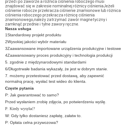
przed i po zaworze.a różnica ciśnienia roboczego musi
znajdować się w zakresie nominalnej różnicy ciśnieniaJeżeli
ciśnienie robocze przekracza ciśnienie znamionowe lub różnica
ciśnienia roboczego przekracza różnicę ciśnienia
znamionowego,należy zatrzymać zawór magnetyczny i
zamknąć przednie i tylne zawory ręczne.
Nasza usługa
1Standardowy projekt produktu
2Wysokiej jakości wybór materiału
3Zaawansowane importowane urządzenia produkcyjne i testowe
4Zaawansowany proces produkcyjny i technologia produkcji
5. zgodnie z międzynarodowymi standardami
6/Długotrwałe badania wykazały, że jest w dobrym stanie.
7. możemy przetestować przed dostawą, aby zapewnić
normalną pracę, wysłać test wideo do klienta.
Częste pytania
P: Jak gwarantować to samo?
Przed wysłaniem zrobię zdjęcia, po potwierdzeniu wyślę.
P: Kiedy wysyłać?
W: Gdy tylko dostaniesz zapłatę, załatw to.
P: Opłata celna przywozowa?