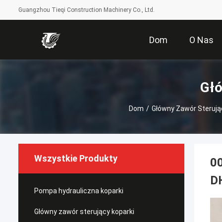
Guangzhou Tieqi Construction Machinery Co., Ltd.
Dom
O Nas
Głó
Dom
/
Główny Zawór Sterują
Wszystkie Produkty
0
D
Pompa hydrauliczna koparki
Główny zawór sterujący koparki