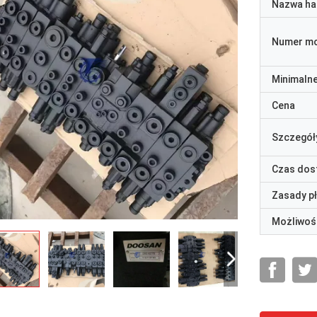
Nazwa ha
Numer m
Minimaln
Cena
Szczegół
Czas dos
Zasady p
Możliwoś