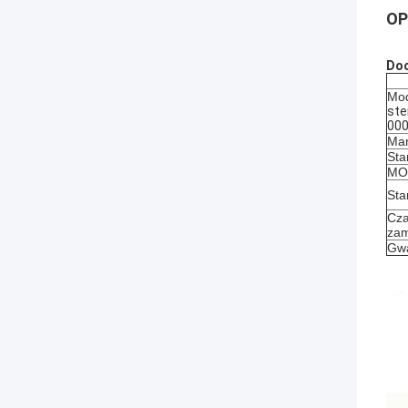
OP
Doo
Mod
ste
00
Mar
Sta
MOQ
Sta
Cza
zam
Gwa