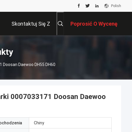
Polish
Skontaktuj Się Z
Poprosić O Wycenę
Nami
ukty
71 Doosan Daewoo DH55 DH60
arki 0007033171 Doosan Daewoo
pochodzenia
Chiny