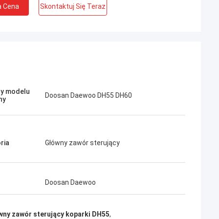
a Cena
Skontaktuj Się Teraz
Jose
rma. Są profesjonalni i
y modelu
Doosan Daewoo DH55 DH60
a obsługa i przyjazne
ny
stawa. Bardzo dobra
ie zamówić, gdy będę
ria
Główny zawór sterujący
Doosan Daewoo
wny zawór sterujący koparki DH55
,