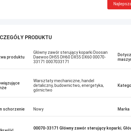
Najlepsz
CZEGÓŁY PRODUKTU
Podoba mi się ta fi
Erdenetumur Kampana
Główny zawór sterujący koparki Doosan
Dotycz
wa produktu
Daewoo DH55 DH60 DX55 DX60 00070-
przyjaźni. Doskonał
maszy
rzyjemne zakupy
33171 0007033171
porady, szybka do
cena. Chcę ponown
potrzebował.
Warsztaty mechaniczne, handel
wiązujące
detaliczny, budownictwo, energetyka,
Katego
nże
górnictwo
n schorzenie
Nowy
Marka
00070-33171 Główny zawór sterujący koparki
,
Głó
kreślić