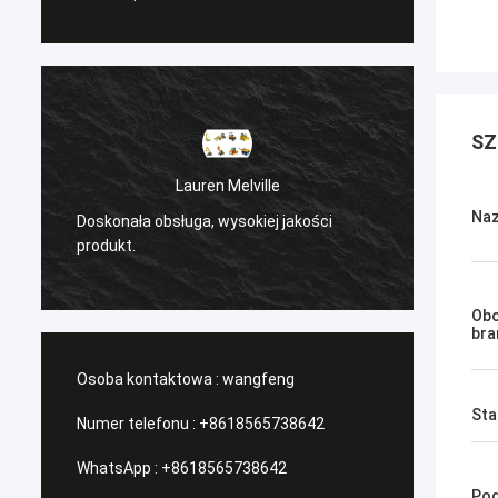
SZ
Sanёк Нижегородский
Naz
/Serwis zarządzający, szybki ruch.
P
Obo
bra
Osoba kontaktowa :
wangfeng
Sta
Numer telefonu :
+8618565738642
WhatsApp :
+8618565738642
Pod