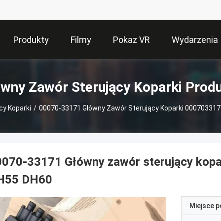
Produkty
Filmy
Pokaz VR
Wydarzenia
wny Zawór Sterujący Koparki Prod
cy Koparki
/
00070-33171 Główny Zawór Sterujący Koparki 00070331
0070-33171 Główny zawór sterujący kop
H55 DH60
Miejsce 