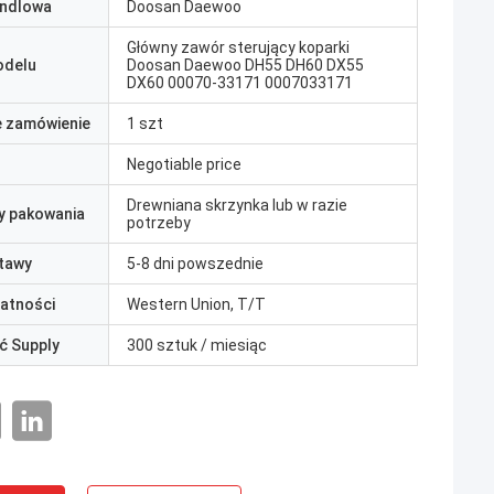
ndlowa
Doosan Daewoo
Główny zawór sterujący koparki
odelu
Doosan Daewoo DH55 DH60 DX55
DX60 00070-33171 0007033171
e zamówienie
1 szt
Negotiable price
Drewniana skrzynka lub w razie
y pakowania
potrzeby
tawy
5-8 dni powszednie
łatności
Western Union, T/T
ć Supply
300 sztuk / miesiąc