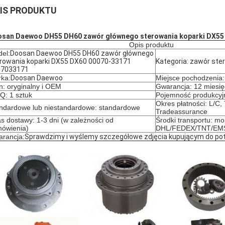
IS PRODUKTU
san Daewoo DH55 DH60 zawór głównego sterowania koparki DX55
Opis produktu
el:
Doosan Daewoo DH55 DH60 zawór głównego
rowania koparki DX55 DX60 00070-33171
Kategoria: zawór ste
07033171
ka:
Doosan Daewoo
Miejsce pochodzenia
n: oryginalny i OEM
Gwarancja: 12 miesię
: 1 sztuk
Pojemność produkcyjn
Okres płatności: L/C,
ndardowe lub niestandardowe: standardowe
Tradeassurance
s dostawy: 1-3 dni (w zależności od
Środki transportu: mor
ówienia)
DHL/FEDEX/TNT/EM
rancja:
Sprawdzimy i wyślemy szczegółowe zdjęcia kupującym do pot