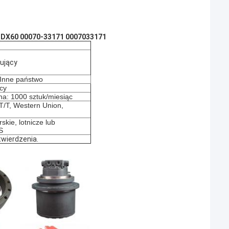
 DX60 00070-33171 0007033171
rujący
:Inne państwo
cy
a: 1000 sztuk/miesiąc
 T/T, Western Union,
skie, lotnicze lub
S
wierdzenia.