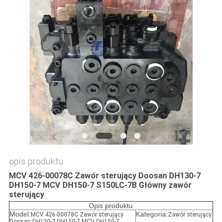
WSZYSTKIE
PRZYPADKI
POPROSIĆ
O
WYCENĘ
SITEMAP
opis produktu
POLITYKA
MCV 426-00078C Zawór sterujący Doosan DH130-7
DH150-7 MCV DH150-7 S150LC-7B Główny zawór
PRYWATNOŚCI
sterujący
Opis produktu
Model:
Kategoria:
MCV 426-00078C Zawór sterujący
Zawór sterujący
Doosan DH130-7 DH150-7 MCV DH150-7