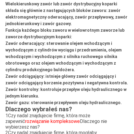
Wielokierunkowy zawór lub zawór dystrybucyjny koparki
składa się głównie z następujących bloków zaworu: zawór
elektromagnetyczny odwracający, zawór przepływowy, zawór
jednokierunkowy i zawór gazowy.
Funkcja każdego bloku zaworu w wielowrotnym zaworze lub
zaworze dystrybucyjnym koparki:
Zawór odwracający: sterowanie olejem wchodzącym i
wychodzącym z cylindrów wyciągu i przedramienia, olejem
wchodzącym i wychodzącym z silnika ruchowego silnika
obrotowego oraz olejem wchodzącym i wychodzącym z
cylindru produkcyjnego buldożera.
Zawór odciągający: istnieje główny zawór odciągający i
zawór odciągający korzenie.pozytywna i negatywna kontrola.
Zawór kontrolny: kontroluje przepływ oleju hydraulicznego w
jednym kierunku.
Zawór gazu: sterowanie przepływem oleju hydraulicznego.
Dlaczego wybrałeś nas?
1Czy nadal znajdujecie firmę, która może
zapewnić
rozwiązanie kompleksowe
Dlaczego nie
wybierzesz nas?
2Czy nadal znajdujecie firmę, która mogłaby