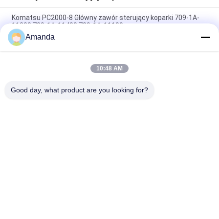
Komatsu PC2000-8 Główny zawór sterujący koparki 709-1A-
11300 709-1A-11400 709-1A-11100
Amanda
PC160LC-7 PC160-7 Wynęgarka z zawórami sterującymi
Komatsu, 723-57-16100 Główne części wykopalni
10:48 AM
VOE14541591 Główny zawór sterujący koparki dla Volvo
EC290B EC290C FC329C
Good day, what product are you looking for?
popularne kategorie
Wszystko
Pompa Hydrauliczna 
Główny Zawór 
Koparki
Sterujący Koparki
Napęd Końcowy 
Przekładnia 
Koparki
Obrotowa Koparki
Hydrauliczna Pompa 
Części Pompy 
Wentylatora
Hydraulicznej