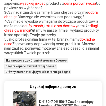
zapewnić
wysokiej jakości
produkty z
cena porównawcza
Co
powiesz na wybór nas?
3Czy nadal znajdziesz firmę, która chętnie przyjmie
dobra
obsługa
Dlaczego nie weźmiesz nas pod uwagę?
4Czy macie wysokie wymagania dotyczące produktów, a
może macie
duży zasób
,
krótki czas dostawy
a także
długi
okres gwarancji
Witamy w naszej firmie i wybierz produkty,
które spełniają Twoje potrzeby.
5Jako profesjonalna firma w tej branży, mamy
dokładne
dane
Zapewniamy odpowiednią cenę produktu. Możesz
nam zaufać, ponieważ możemy znaleźć części dla niemal
wszystkich Twoich potrzeb.
Ekskawator z zawórami sterowania Daewoo
Części koparki hydraulicznej Doosan
Główny zawór sterujący wielostronnego bagna
Uzyskaj najlepszą cenę za
DH130-7 DH150-7 Zawór sterujący
kopalnią, 426-00078C Doosan