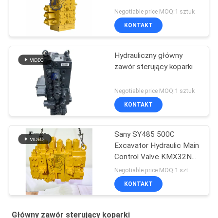
Negotiable price MOQ:1 sztuk
KONTAKT
Hydrauliczny główny
zawór sterujący koparki
Negotiable price MOQ:1 sztuk
KONTAKT
Sany SY485 500C
Excavator Hydraulic Main
Control Valve KMX32NA
High Quality
Negotiable price MOQ:1 szt
KONTAKT
Główny zawór sterujący koparki