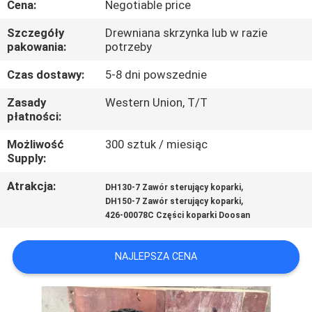
Cena:
Negotiable price
WYCIECZKA
Szczegóły
Drewniana skrzynka lub w razie
pakowania:
potrzeby
PO
FABRYCE
Czas dostawy:
5-8 dni powszednie
Zasady
Western Union, T/T
płatności:
KONTROLA
JAKOŚCI
Możliwość
300 sztuk / miesiąc
Supply:
Atrakcja:
,
SKONTAKTUJ
DH130-7 Zawór sterujący koparki
,
DH150-7 Zawór sterujący koparki
SIĘ
426-00078C Części koparki Doosan
Z
NAJLEPSZA CENA
NAMI
AKTUALNOŚCI