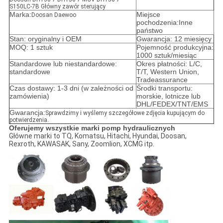
S150LC-7B Główny zawór sterujący
Marka:
Miejsce
Doosan Daewoo
pochodzenia:Inne
państwo
Stan: oryginalny i OEM
Gwarancja: 12 miesięcy
MOQ: 1 sztuk
Pojemność produkcyjna:
1000 sztuk/miesiąc
Standardowe lub niestandardowe:
Okres płatności: L/C,
standardowe
T/T, Western Union,
Tradeassurance
Czas dostawy: 1-3 dni (w zależności od
Środki transportu:
zamówienia)
morskie, lotnicze lub
DHL/FEDEX/TNT/EMS
Gwarancja:
Sprawdzimy i wyślemy szczegółowe zdjęcia kupującym do
potwierdzenia.
Oferujemy wszystkie marki pomp hydraulicznych
Główne marki to TQ, Komatsu, Hitachi, Hyundai, Doosan,
Rexroth, KAWASAK, Sany, Zoomlion, XCMG itp.