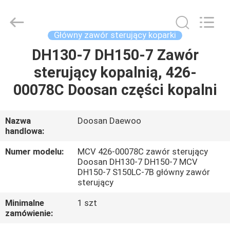
Tieqi
Construction
Machinery
Co.,
Ltd..
Główny zawór sterujący koparki
All
Rights
DH130-7 DH150-7 Zawór
DOM
Reserved.
sterujący kopalnią, 426-
PRODUKTY
00078C Doosan części kopalni
FILMY
Nazwa
Doosan Daewoo
handlowa:
POKAZ
Numer modelu:
MCV 426-00078C zawór sterujący
Doosan DH130-7 DH150-7 MCV
VR
DH150-7 S150LC-7B główny zawór
sterujący
O
Minimalne
1 szt
zamówienie:
NAS