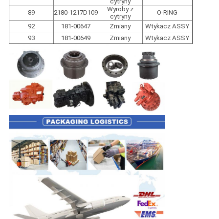
cytryny
Wyroby z
89
2180-1217D109
O-RING
cytryny
92
181-00647
Zmiany
Wtykacz ASSY
93
181-00649
Zmiany
Wtykacz ASSY