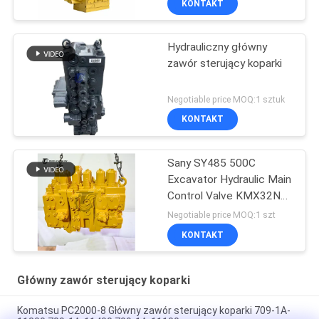
KONTAKT
Hydrauliczny główny
zawór sterujący koparki
Negotiable price MOQ:1 sztuk
KONTAKT
Sany SY485 500C
Excavator Hydraulic Main
Control Valve KMX32NA
High Quality
Negotiable price MOQ:1 szt
KONTAKT
Główny zawór sterujący koparki
Komatsu PC2000-8 Główny zawór sterujący koparki 709-1A-