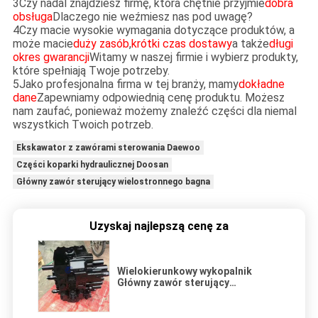
3Czy nadal znajdziesz firmę, która chętnie przyjmie
dobra
obsługa
Dlaczego nie weźmiesz nas pod uwagę?
4Czy macie wysokie wymagania dotyczące produktów, a
może macie
duży zasób
,
krótki czas dostawy
a także
długi
okres gwarancji
Witamy w naszej firmie i wybierz produkty,
które spełniają Twoje potrzeby.
5Jako profesjonalna firma w tej branży, mamy
dokładne
dane
Zapewniamy odpowiednią cenę produktu. Możesz
nam zaufać, ponieważ możemy znaleźć części dla niemal
wszystkich Twoich potrzeb.
Ekskawator z zawórami sterowania Daewoo
Części koparki hydraulicznej Doosan
Główny zawór sterujący wielostronnego bagna
Uzyskaj najlepszą cenę za
Wielokierunkowy wykopalnik
Główny zawór sterujący
Hydrauliczne rozkłady
dopasowanie Doosan DH215-9