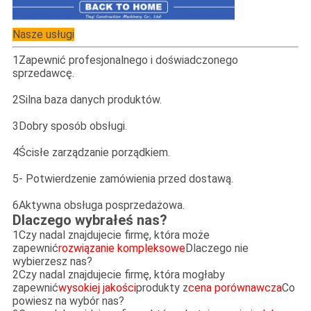
Nasze usługi
1Zapewnić profesjonalnego i doświadczonego
sprzedawcę.
2Silna baza danych produktów.
3Dobry sposób obsługi.
4Ścisłe zarządzanie porządkiem.
5- Potwierdzenie zamówienia przed dostawą.
6Aktywna obsługa posprzedażowa.
Dlaczego wybrałeś nas?
1Czy nadal znajdujecie firmę, która może
zapewnić
rozwiązanie kompleksowe
Dlaczego nie
wybierzesz nas?
2Czy nadal znajdujecie firmę, która mogłaby
zapewnić
wysokiej jakości
produkty z
cena porównawcza
Co
powiesz na wybór nas?