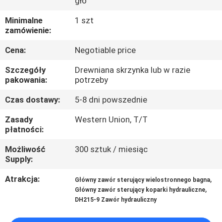
głó
WYCIECZKA
Minimalne
1 szt
zamówienie:
PO
Cena:
Negotiable price
FABRYCE
Szczegóły
Drewniana skrzynka lub w razie
pakowania:
potrzeby
KONTROLA
Czas dostawy:
5-8 dni powszednie
JAKOŚCI
Zasady
Western Union, T/T
płatności:
SKONTAKTUJ
Możliwość
300 sztuk / miesiąc
SIĘ
Supply:
Z
Atrakcja:
,
Główny zawór sterujący wielostronnego bagna
NAMI
,
Główny zawór sterujący koparki hydrauliczne
DH215-9 Zawór hydrauliczny
AKTUALNOŚCI