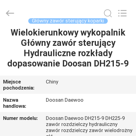
Tieqi
Construction
Machinery
Co.,
Ltd..
Główny zawór sterujący koparki
All
Rights
Wielokierunkowy wykopalnik
DOM
Reserved.
Główny zawór sterujący
PRODUKTY
Hydrauliczne rozkłady
dopasowanie Doosan DH215-9
FILMY
Miejsce
Chiny
pochodzenia:
POKAZ
VR
Nazwa
Doosan Daewoo
handlowa:
O
Numer modelu:
Doosan Daewoo DH215-9 DH225-9
zawór rozdzielczy hydrauliczny
NAS
zawór rozdzielczy zawór wielodrożny