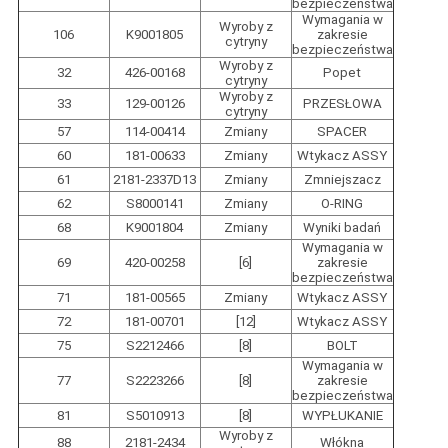
bezpieczeństwa
Wymagania w
Wyroby z
106
K9001805
zakresie
cytryny
bezpieczeństwa
Wyroby z
32
426-00168
Popet
cytryny
Wyroby z
33
129-00126
PRZESŁOWA
cytryny
57
114-00414
Zmiany
SPACER
60
181-00633
Zmiany
Wtykacz ASSY
61
2181-2337D13
Zmiany
Zmniejszacz
62
S8000141
Zmiany
O-RING
68
K9001804
Zmiany
Wyniki badań
Wymagania w
69
420-00258
[6]
zakresie
bezpieczeństwa
71
181-00565
Zmiany
Wtykacz ASSY
72
181-00701
[12]
Wtykacz ASSY
75
S2212466
[8]
BOLT
Wymagania w
77
S2223266
[8]
zakresie
bezpieczeństwa
81
S5010913
[8]
WYPŁUKANIE
Wyroby z
88
2181-2434
Włókna