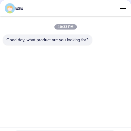
11300 709-1A-11400 709-1A-11100
asa
PC160LC-7 PC160-7 Wynęgarka z zawórami sterującymi
Komatsu, 723-57-16100 Główne części wykopalni
10:33 PM
VOE14541591 Główny zawór sterujący koparki dla Volvo
EC290B EC290C FC329C
Good day, what product are you looking for?
popularne kategorie
Wszystko
Pompa Hydrauliczna 
Główny Zawór 
Koparki
Sterujący Koparki
Napęd Końcowy 
Przekładnia 
Koparki
Obrotowa Koparki
Hydrauliczna Pompa 
Części Pompy 
Wentylatora
Hydraulicznej
Pompa Hydrauliczna 
Silnik Jazdy Koparki
KAWASAK