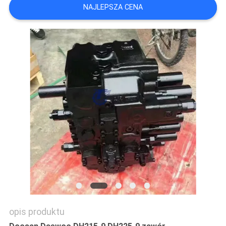
NAJLEPSZA CENA
WSZYSTKIE
PRZYPADKI
POPROSIĆ
O
WYCENĘ
SITEMAP
POLITYKA
PRYWATNOŚCI
opis produktu