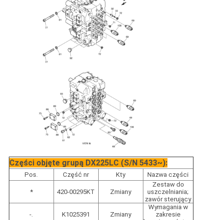
Części objęte grupą DX225LC (S/N 5433~):
Pos.
Część nr
Kty
Nazwa części
Zestaw do
*
420-00295KT
Zmiany
uszczelniania;
zawór sterujący
Wymagania w
-.
K1025391
Zmiany
zakresie