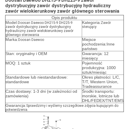
Doosan Daewoo DH215-9 DH225-9 zawór
dystrybucyjny zawór dystrybucyjny hydrauliczny
zawór wielokierunkowy zawór głównego sterowania
Opis produktu
Model:
Kategoria:
Doosan Daewoo DH215-9 DH225-9
Zawór
zawór dystrybucyjny zawór dystrybucyjny
sterujący
hydrauliczny zawór wielokierunkowy zawór
głównego sterowania
Marka:
Miejsce
Doosan Daewoo
pochodzenia:Inne
państwo
Stan: oryginalny i OEM
Gwarancja: 12
miesięcy
MOQ: 1 sztuk
Pojemność
produkcyjna: 1000
sztuk/miesiąc
Standardowe lub niestandardowe:
Okres płatności: L/C,
standardowe
T/T, Western Union,
Tradeassurance
Czas dostawy: 1-3 dni (w zależności od
Środki transportu:
zamówienia)
morskie, lotnicze lub
DHL/FEDEX/TNT/EMS
Gwarancja:
Sprawdzimy i wyślemy szczegółowe zdjęcia kupującym do
potwierdzenia.