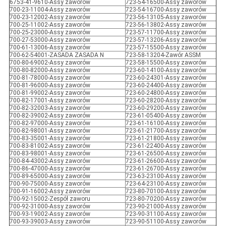
6753-41-9610-Assy zaworów
723-54-16500-Assy zaworów
700-23-11004-Assy zaworów
723-54-16700-Assy zaworów
700-23-12002-Assy zaworów
723-56-13105-Assy zaworów
700-25-11002-Assy zaworów
723-56-13802-Assy zaworów
700-25-23000-Assy zaworów
723-57-11700-Assy zaworów
700-27-53000-Assy zaworów
723-57-13206-Assy zaworów
700-61-13006-Assy zaworów
723-57-15500-Assy zaworów
700-62-54001-ZASADA ZASADA N
723-58-13204-Zawór ASSM
700-80-69002-Assy zaworów
723-58-15500-Assy zaworów
700-80-82000-Assy zaworów
723-60-14100-Assy zaworów
700-81-78000-Assy zaworów
723-60-24301-Assy zaworów
700-81-96000-Assy zaworów
723-60-24400-Assy zaworów
700-81-99002-Assy zaworów
723-60-24800-Assy zaworów
700-82-17001-Assy zaworów
723-60-28200-Assy zaworów
700-82-32003-Assy zaworów
723-60-29200-Assy zaworów
700-82-39002-Assy zaworów
723-61-05400-Assy zaworów
700-82-97000-Assy zaworów
723-61-16100-Assy zaworów
700-82-98001-Assy zaworów
723-61-21700-Assy zaworów
700-83-35001-Assy zaworów
723-61-21800-Assy zaworów
700-83-81002-Assy zaworów
723-61-22400-Assy zaworów
700-83-98001-Assy zaworów
723-61-26500-Assy zaworów
700-84-43002-Assy zaworów
723-61-26600-Assy zaworów
700-86-47000-Assy zaworów
723-61-26700-Assy zaworów
700-89-65000-Assy zaworów
723-63-23100-Assy zaworów
700-90-75000-Assy zaworów
723-64-23100-Assy zaworów
700-91-16002-Assy zaworów
723-80-70100-Assy zaworów
700-92-15002-Zespół zaworu
723-80-70200-Assy zaworów
700-92-31000-Assy zaworów
723-90-21000-Assy zaworów
700-93-19002-Assy zaworów
723-90-31100-Assy zaworów
700-93-39003-Assy zaworów
723-90-51100-Assy zaworów