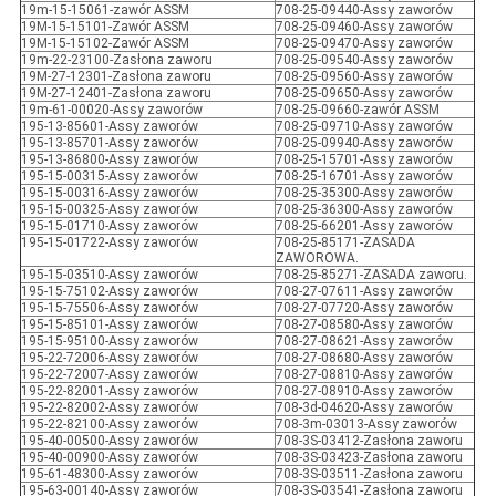
19m-15-15061-zawór ASSM
708-25-09440-Assy zaworów
19M-15-15101-Zawór ASSM
708-25-09460-Assy zaworów
19M-15-15102-Zawór ASSM
708-25-09470-Assy zaworów
19m-22-23100-Zasłona zaworu
708-25-09540-Assy zaworów
19M-27-12301-Zasłona zaworu
708-25-09560-Assy zaworów
19M-27-12401-Zasłona zaworu
708-25-09650-Assy zaworów
19m-61-00020-Assy zaworów
708-25-09660-zawór ASSM
195-13-85601-Assy zaworów
708-25-09710-Assy zaworów
195-13-85701-Assy zaworów
708-25-09940-Assy zaworów
195-13-86800-Assy zaworów
708-25-15701-Assy zaworów
195-15-00315-Assy zaworów
708-25-16701-Assy zaworów
195-15-00316-Assy zaworów
708-25-35300-Assy zaworów
195-15-00325-Assy zaworów
708-25-36300-Assy zaworów
195-15-01710-Assy zaworów
708-25-66201-Assy zaworów
195-15-01722-Assy zaworów
708-25-85171-ZASADA
ZAWOROWA.
195-15-03510-Assy zaworów
708-25-85271-ZASADA zaworu.
195-15-75102-Assy zaworów
708-27-07611-Assy zaworów
195-15-75506-Assy zaworów
708-27-07720-Assy zaworów
195-15-85101-Assy zaworów
708-27-08580-Assy zaworów
195-15-95100-Assy zaworów
708-27-08621-Assy zaworów
195-22-72006-Assy zaworów
708-27-08680-Assy zaworów
195-22-72007-Assy zaworów
708-27-08810-Assy zaworów
195-22-82001-Assy zaworów
708-27-08910-Assy zaworów
195-22-82002-Assy zaworów
708-3d-04620-Assy zaworów
195-22-82100-Assy zaworów
708-3m-03013-Assy zaworów
195-40-00500-Assy zaworów
708-3S-03412-Zasłona zaworu
195-40-00900-Assy zaworów
708-3S-03423-Zasłona zaworu
195-61-48300-Assy zaworów
708-3S-03511-Zasłona zaworu
195-63-00140-Assy zaworów
708-3S-03541-Zasłona zaworu