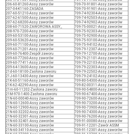
206-60-81260-Assy zaworów
709-70-91801-Assy zaworów
207-04-K1160-ZASADA
709-70-91901-Assy zaworów
207-60-51210-Assy zaworów
709-74-92304-Assy zaworów
207-62-61500-Assy zaworów
709-74-92503-Assy zaworów
207-62-68200-Assy zaworów
709-74-92902-Assy zaworów
208-60-71520-ZAWOROWA ASSY_
709-75-00021-Assy zaworów
208-970-7200-Assy zaworów
709-75-92303-Assy zaworów
209-60-53100-Assy zaworów
709-75-92900-Assy zaworów
209-60-53620-Assy zaworów
709-75-93100-Assy zaworów
209-60-71100-Assy zaworów
709-75-94102-Assy zaworów
209-60-71201-Assy zaworów
709-79-12307-Assy zaworów
209-60-76400-Zespół zaworu
709-79-12700-Assy zaworów
209-60-77260-Assy zaworów
709-79-21101-Assy zaworów
209-60-77411-Assy zaworów
709-79-22103-Assy zaworów
209-64-13600-Assy zaworów
709-79-22303-Assy zaworów
21d-60-18100-Zasłona zaworu
709-79-22502-Assy zaworów
21J-60-13430-Assy zaworów
709-79-24102-Assy zaworów
21K-60-51160-Assy zaworów
709-80-54300-Assy zaworów
21K-62-42290-Assy zaworów
709-82-00311-Assy zaworów
21m-60-11202-Zasłona zaworu
709-90-54800-Assy zaworów
21M-970-1400-Zasłona zaworu
709-90-67400-Assy zaworów
21N-60-00040-Assy zaworów
709-90-72600-Assy zaworów
21N-60-12600-Assy zaworów
709-90-73200-Assy zaworów
21N-60-12900-Assy zaworów
709-90-73900-Assy zaworów
21N-60-32202-Assy zaworów
709-90-74300-Assy zaworów
21N-60-32301-Assy zaworów
709-90-76200-Assy zaworów
21N-60-32401-Assy zaworów
709-91-00080-Assy zaworów
21N-60-33100-Assy zaworów
709-91-12201-Zawór ASSM
21N-60-34110-Assy zaworów
709-91-12301-Assy zaworów