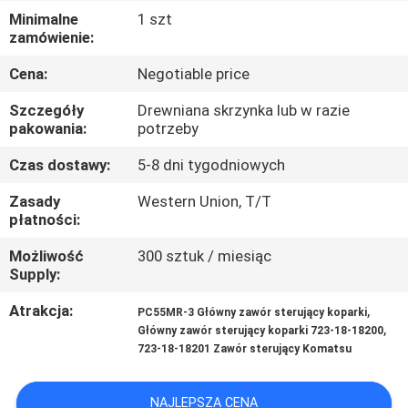
Minimalne
1 szt
WYCIECZKA
zamówienie:
PO
Cena:
Negotiable price
FABRYCE
Szczegóły
Drewniana skrzynka lub w razie
pakowania:
potrzeby
KONTROLA
Czas dostawy:
5-8 dni tygodniowych
JAKOŚCI
Zasady
Western Union, T/T
płatności:
SKONTAKTUJ
Możliwość
300 sztuk / miesiąc
Supply:
SIĘ
Z
Atrakcja:
,
PC55MR-3 Główny zawór sterujący koparki
,
Główny zawór sterujący koparki 723-18-18200
NAMI
723-18-18201 Zawór sterujący Komatsu
AKTUALNOŚCI
NAJLEPSZA CENA