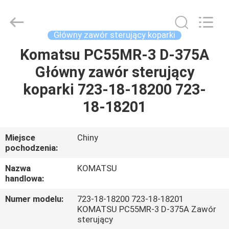
Tieqi
Construction
Machinery
Co.,
Ltd..
Główny zawór sterujący koparki
All
Rights
Komatsu PC55MR-3 D-375A
DOM
Reserved.
Główny zawór sterujący
PRODUKTY
koparki 723-18-18200 723-
18-18201
FILMY
Miejsce
Chiny
pochodzenia:
POKAZ
VR
Nazwa
KOMATSU
handlowa:
O
Numer modelu:
723-18-18200 723-18-18201
KOMATSU PC55MR-3 D-375A Zawór
NAS
sterujący