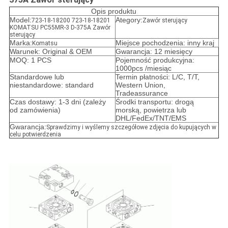
Opis produktu
Model:
Ategory:
723-18-18200 723-18-18201
Zawór sterujący
KOMATSU PC55MR-3 D-375A Zawór
sterujący
Marka:
Miejsce pochodzenia: inny kraj
Komatsu
Warunek: Original & OEM
Gwarancja: 12 miesięcy
MOQ: 1 PCS
Pojemność produkcyjna:
1000pcs /miesiąc
Standardowe lub
Termin płatności: L/C, T/T,
niestandardowe: standard
Western Union,
Tradeassurance
Czas dostawy: 1-3 dni (zależy
Środki transportu: drogą
od zamówienia)
morską, powietrza lub
DHL/FedEx/TNT/EMS
Gwarancja:
Sprawdzimy i wyślemy szczegółowe zdjęcia do kupujących w
celu potwierdzenia