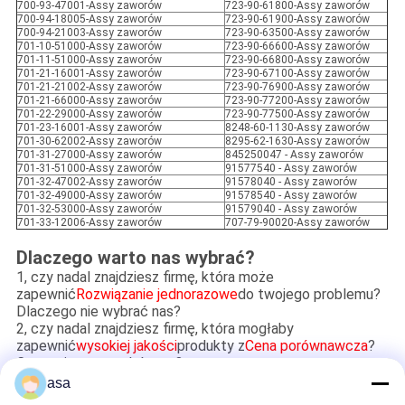
700-93-47001-Assy zaworów
723-90-61800-Assy zaworów
700-94-18005-Assy zaworów
723-90-61900-Assy zaworów
700-94-21003-Assy zaworów
723-90-63500-Assy zaworów
701-10-51000-Assy zaworów
723-90-66600-Assy zaworów
701-11-51000-Assy zaworów
723-90-66800-Assy zaworów
701-21-16001-Assy zaworów
723-90-67100-Assy zaworów
701-21-21002-Assy zaworów
723-90-76900-Assy zaworów
701-21-66000-Assy zaworów
723-90-77200-Assy zaworów
701-22-29000-Assy zaworów
723-90-77500-Assy zaworów
701-23-16001-Assy zaworów
8248-60-1130-Assy zaworów
701-30-62002-Assy zaworów
8295-62-1630-Assy zaworów
701-31-27000-Assy zaworów
845250047 - Assy zaworów
701-31-51000-Assy zaworów
91577540 - Assy zaworów
701-32-47002-Assy zaworów
91578040 - Assy zaworów
701-32-49000-Assy zaworów
91578540 - Assy zaworów
701-32-53000-Assy zaworów
91579040 - Assy zaworów
701-33-12006-Assy zaworów
707-79-90020-Assy zaworów
Dlaczego warto nas wybrać?
1, czy nadal znajdziesz firmę, która może
zapewnić
Rozwiązanie jednorazowe
do twojego problemu?
Dlaczego nie wybrać nas?
2, czy nadal znajdziesz firmę, która mogłaby
zapewnić
wysokiej jakości
produkty z
Cena porównawcza
?
Co powiesz na wybór nas?
3, czy nadal znajdziesz firmę, która z przyjemnością
asa
podjęła
dobra obsługa
Aby poczuć się jak w domu?