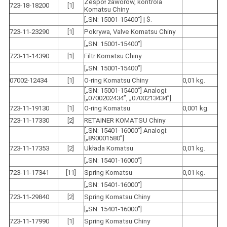
Zespół zaworów, kontrola
723-18-18200
[1]
Komatsu Chiny
[„SN: 15001-15400”] | $.
723-11-23290
[1]
Pokrywa, Valve Komatsu Chiny
[„SN: 15001-15400”]
723-11-14390
[1]
Filtr Komatsu Chiny
[„SN: 15001-15400”]
07002-12434
[1]
O-ring Komatsu Chiny
0,01 kg.
[„SN: 15001-15400”] Analogi:
[„0700202434”, „0700213434”]
723-11-19130
[1]
O-ring Komatsu
0,001 kg.
723-11-17330
[2]
RETAINER KOMATSU Chiny
[„SN: 15401-16000”] Analogi:
[„890001580”]
723-11-17353
[2]
Układa Komatsu
0,01 kg.
[„SN: 15401-16000”]
723-11-17341
[11]
Spring Komatsu
0,01 kg.
[„SN: 15401-16000”]
723-11-29840
[2]
Spring Komatsu Chiny
[„SN: 15401-16000”]
723-11-17990
[1]
Spring Komatsu Chiny