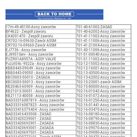
17m-49-45100-Assy zaworów
701-40-61002-ZASAD
BF4622 - Zespół zaworu
701-40-62002-Assy zaworów
CK4201470 - Zespół zaworu
701-41-11002-Assy zaworów
CR702-16-09630-Zawór ASSM
701-41-11006-Assy zaworów
CR702-16-09660-Zawór ASSM
701-41-21004-Assy zaworów
EJ7736 - Assy zaworów
701-43-11006-Assy zaworów
EJ8951Serv - Assy zaworów
701-51-00040-Assy zaworów
FUZR01A8957A - ASSY VALVE
701-51-11002-Assy zaworów
Fuzzt04c -9522a - Assy zaworów
702-12-15002-Assy zaworów
KBB0443-09049 - Assy zaworów
702-12-16001-Assy zaworów
KBB0443-09050 - Assy zaworów
702-13-43500-Assy zaworów
KBC0003-50010 - ZASADA
702-13-62002-Assy zaworów
KBC0003-50013 - Assy zaworów
702-15-23001-zawór ASSM
KB20463-60909 - Assy zaworów
702-15-80000-Assy zaworów
KB21013-30651 - Assy zaworów
702-16-01042-Assy zaworów
KB21113-40058 - Assy zaworów
702-16-01072-Assy zaworów
NAD33316087819 - Assy zaworów
702-16-01250-Assy zaworów
NAD33316087823 - Assy zaworów
702-16-01441-Assy zaworów
NAD33416379404 - Assy zaworów
702-16-03470-Assy zaworów
NAD33416433508 - ZASAD
702-16-08180-Assy zaworów
NAD33420239001 - ZASAD
702-16-08790-Assy zaworów
NAD33420692901 - ZASADA
702-16-08830-Assy zaworów
NAD33420693001 - ZASADA
702-16-09070-Assy zaworów
NAD33420697501 - ZASADA
702-16-09080-Assy zaworów