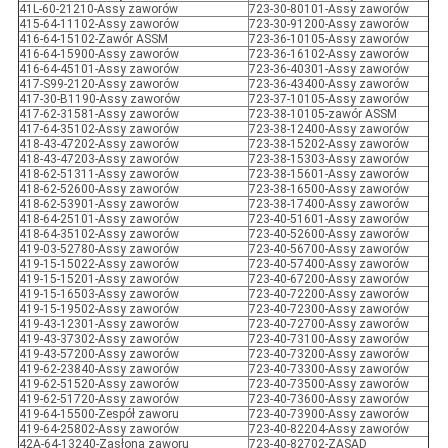
41L-60-21210-Assy zaworów
723-30-80101-Assy zaworów
415-64-11102-Assy zaworów
723-30-91200-Assy zaworów
416-64-15102-Zawór ASSM
723-36-10105-Assy zaworów
416-64-15900-Assy zaworów
723-36-16102-Assy zaworów
416-64-45101-Assy zaworów
723-36-40301-Assy zaworów
417-S99-2120-Assy zaworów
723-36-43400-Assy zaworów
417-30-B1190-Assy zaworów
723-37-10105-Assy zaworów
417-62-31581-Assy zaworów
723-38-10105-zawór ASSM
417-64-35102-Assy zaworów
723-38-12400-Assy zaworów
418-43-47202-Assy zaworów
723-38-15202-Assy zaworów
418-43-47203-Assy zaworów
723-38-15303-Assy zaworów
418-62-51311-Assy zaworów
723-38-15601-Assy zaworów
418-62-52600-Assy zaworów
723-38-16500-Assy zaworów
418-62-53901-Assy zaworów
723-38-17400-Assy zaworów
418-64-25101-Assy zaworów
723-40-51601-Assy zaworów
418-64-35102-Assy zaworów
723-40-52600-Assy zaworów
419-03-52780-Assy zaworów
723-40-56700-Assy zaworów
419-15-15022-Assy zaworów
723-40-57400-Assy zaworów
419-15-15201-Assy zaworów
723-40-67200-Assy zaworów
419-15-16503-Assy zaworów
723-40-72200-Assy zaworów
419-15-19502-Assy zaworów
723-40-72300-Assy zaworów
419-43-12301-Assy zaworów
723-40-72700-Assy zaworów
419-43-37302-Assy zaworów
723-40-73100-Assy zaworów
419-43-57200-Assy zaworów
723-40-73200-Assy zaworów
419-62-23840-Assy zaworów
723-40-73300-Assy zaworów
419-62-51520-Assy zaworów
723-40-73500-Assy zaworów
419-62-51720-Assy zaworów
723-40-73600-Assy zaworów
419-64-15500-Zespół zaworu
723-40-73900-Assy zaworów
419-64-25802-Assy zaworów
723-40-82204-Assy zaworów
42A-64-13240-Zasłona zaworu
723-40-82702-ZASAD