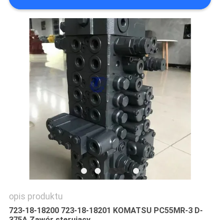
WSZYSTKIE
PRZYPADKI
POPROSIĆ
O
WYCENĘ
SITEMAP
POLITYKA
PRYWATNOŚCI
opis produktu
723-18-18200 723-18-18201 KOMATSU PC55MR-3 D-
375A Zawór sterujący