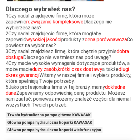
Dlaczego wybrałeś nas?
1Czy nadal znajdujecie firmę, która może
zapewnić
rozwiązanie kompleksowe
Dlaczego nie
wybierzesz nas?
2Czy nadal znajdujecie firmę, która mogłaby
zapewnić
wysokiej jakości
produkty z
cena porównawcza
Co
powiesz na wybór nas?
3Czy nadal znajdziesz firmę, która chętnie przyjmie
dobra
obsługa
Dlaczego nie weźmiesz nas pod uwagę?
4Czy macie wysokie wymagania dotyczące produktów, a
może macie
duży zasób
,
krótki czas dostawy
a także
długi
okres gwarancji
Witamy w naszej firmie i wybierz produkty,
które spełniają Twoje potrzeby.
5Jako profesjonalna firma w tej branży, mamy
dokładne
dane
Zapewniamy odpowiednią cenę produktu. Możesz
nam zaufać, ponieważ możemy znaleźć części dla niemal
wszystkich Twoich potrzeb.
Trwała hydrauliczna pompa główna KAWASAK
Główna pompa hydrauliczna koparki KAWASAK
Główna pompa hydrauliczna koparki wielofunkcyjna