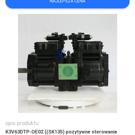
NAJLEPSZA CENA
WSZYSTKIE
PRZYPADKI
POPROSIĆ
O
WYCENĘ
SITEMAP
POLITYKA
PRYWATNOŚCI
opis produktu
K3V63DTP-OE02 ((SK135) pozytywne sterowanie