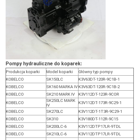
Pompy hydrauliczne do koparek:
Produkcja koparki
Model koparki
Główny typ pompy
KOBELCO
SK150LC
K3V63DT-120R-9C1B-1
KOBELCO
SK160 MARKA IV
K3V63DT-120R-9C1B-2
KOBELCO
SK210 MARK IV
K3V112DT-123R-9COR
SK250LC MARK 
KOBELCO
K3V112DT-173R-9C29-1
IV
KOBELCO
SK270LC
K3V112DT-1T3R-9C29-1
KOBELCO
SK310
K3V180DT-112R-9C15
KOBELCO
SK200LC-6
K3V112DTP17LR-9TDL
KOBELCO
SK210LC-6
K3V112DTP17LR-9TDL