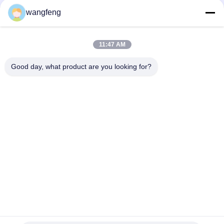
Małe usta
wangfeng
Elektryczna DH300-5 Doosan Hydraulic Pump, K3V140DT-
9TCM KAWASAK Hydraulic Products
11:47 AM
Praktyczne główne KAWASAK Piston Pumps, K3V112DT-9N12
Części maszyn budowlanych
Good day, what product are you looking for?
popularne kategorie
Wszystko
Pompa Hydrauliczna 
Główny Zawór 
Koparki
Sterujący Koparki
Napęd Końcowy 
Przekładnia 
Koparki
Obrotowa Koparki
Hydrauliczna Pompa 
Części Pompy 
Wentylatora
Hydraulicznej
Pompa Hydrauliczna 
Silnik Jazdy Koparki
KAWASAK