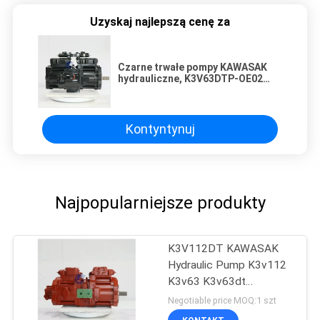
Uzyskaj najlepszą cenę za
Czarne trwałe pompy KAWASAK
hydrauliczne, K3V63DTP-OE02
Bagator hydrauliczne części
pompy
Kontyntynuj
Najpopularniejsze produkty
K3V112DT KAWASAK
Hydraulic Pump K3v112
K3v63 K3v63dt
K3v112dt Do koparki
Negotiable price MOQ:1 szt