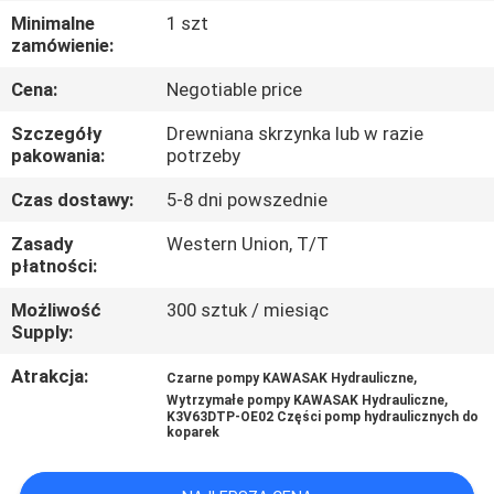
Minimalne
1 szt
WYCIECZKA
zamówienie:
PO
Cena:
Negotiable price
FABRYCE
Szczegóły
Drewniana skrzynka lub w razie
pakowania:
potrzeby
KONTROLA
Czas dostawy:
5-8 dni powszednie
JAKOŚCI
Zasady
Western Union, T/T
płatności:
SKONTAKTUJ
Możliwość
300 sztuk / miesiąc
Supply:
SIĘ
Z
Atrakcja:
,
Czarne pompy KAWASAK Hydrauliczne
,
Wytrzymałe pompy KAWASAK Hydrauliczne
NAMI
K3V63DTP-OE02 Części pomp hydraulicznych do
koparek
AKTUALNOŚCI