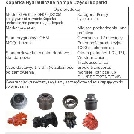
Koparka Hydrauliczna pompa Części koparki
Opis produktu
Model:
Kategoria:
K3V63DTP-OE02 ((SK135)
Pompy
pozytywne sterowanie Koparka
hydrauliczne
Hydrauliczna pompa Części koparki
Marka:
Miejsce pochodzenia:Inne
KAWASAK
państwo
Stan: oryginalny i OEM
Gwarancja: 12 miesięcy
MOQ: 1 sztuk
Pojemność produkcyjna:
1000 sztuk/miesiąc
Standardowe lub niestandardowe:
Okres płatności: L/C, T/T,
standardowe
Western Union,
Tradeassurance
Czas dostawy: 1-3 dni (w zależności
Środki transportu:
od zamówienia)
morskie, lotnicze lub
DHL/FEDEX/TNT/EMS
Gwarancja:
Sprawdzimy i wyślemy szczegółowe zdjęcia kupującym do
potwierdzenia.