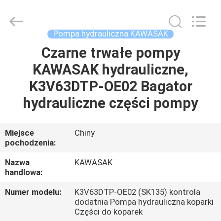
Tieqi
Construction
Machinery
Co.,
Ltd..
Pompa hydrauliczna KAWASAK
All
Rights
Czarne trwałe pompy
DOM
Reserved.
KAWASAK hydrauliczne,
PRODUKTY
K3V63DTP-OE02 Bagator
hydrauliczne części pompy
FILMY
Miejsce
Chiny
pochodzenia:
POKAZ
VR
Nazwa
KAWASAK
handlowa:
O
Numer modelu:
K3V63DTP-OE02 (SK135) kontrola
dodatnia Pompa hydrauliczna koparki
NAS
Części do koparek