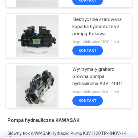
KONTAKT
Elektrycznie sterowana
koparka hydrauliczna z
pompą tłokową
Negotiable price MOQ:1 szt
KONTAKT
Wytrzymały grabarz
Główna pompa
hydrauliczna K3V140DT-
9TCM Fit Sany 285
Negotiable price MOQ:1 szt
KONTAKT
Pompa hydrauliczna KAWASAK
Główny tłok KAWASAK Hydraulic Pump K3V112DTP-HNOV-14