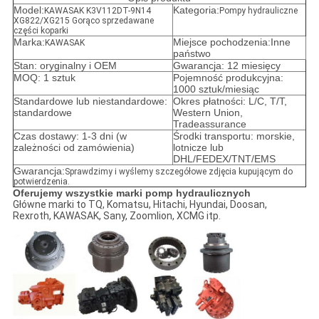
Model:
Kategoria:
KAWASAK K3V112DT-9N14
Pompy hydrauliczne
XG822/XG215 Gorąco sprzedawane
części koparki
Marka:
Miejsce pochodzenia:Inne
KAWASAK
państwo
Stan: oryginalny i OEM
Gwarancja: 12 miesięcy
MOQ: 1 sztuk
Pojemność produkcyjna:
1000 sztuk/miesiąc
Standardowe lub niestandardowe:
Okres płatności: L/C, T/T,
standardowe
Western Union,
Tradeassurance
Czas dostawy: 1-3 dni (w
Środki transportu: morskie,
zależności od zamówienia)
lotnicze lub
DHL/FEDEX/TNT/EMS
Gwarancja:
Sprawdzimy i wyślemy szczegółowe zdjęcia kupującym do
potwierdzenia.
Oferujemy wszystkie marki pomp hydraulicznych
Główne marki to TQ, Komatsu, Hitachi, Hyundai, Doosan,
Rexroth, KAWASAK, Sany, Zoomlion, XCMG itp.