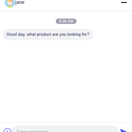
jane
Elektryczna DH300-5 Doosan Hydraulic Pump, K3V140DT-
9TCM KAWASAK Hydraulic Products
6:36 AM
Praktyczne główne KAWASAK Piston Pumps, K3V112DT-9N12
Części maszyn budowlanych
Good day, what product are you looking for?
popularne kategorie
Wszystko
Pompa Hydrauliczna 
Główny Zawór 
Koparki
Sterujący Koparki
Napęd Końcowy 
Przekładnia 
Koparki
Obrotowa Koparki
Hydrauliczna Pompa 
Części Pompy 
Wentylatora
Hydraulicznej
Pompa Hydrauliczna 
Silnik Jazdy Koparki
KAWASAK