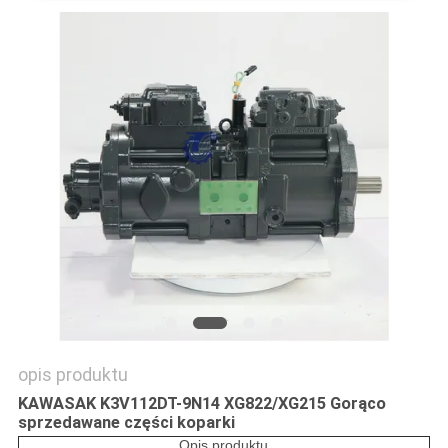
WSZYSTKIE
PRZYPADKI
POPROSIĆ
O
WYCENĘ
SITEMAP
POLITYKA
opis produktu
PRYWATNOŚCI
KAWASAK K3V112DT-9N14 XG822/XG215 Gorąco
sprzedawane części koparki
Opis produktu