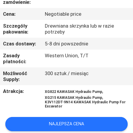
zamówienie:
WYCIECZKA
Cena:
Negotiable price
PO
Szczegóły
Drewniana skrzynka lub w razie
FABRYCE
pakowania:
potrzeby
Czas dostawy:
5-8 dni powszednie
KONTROLA
Zasady
Western Union, T/T
JAKOŚCI
płatności:
Możliwość
300 sztuk / miesiąc
Supply:
SKONTAKTUJ
SIĘ
Atrakcja:
,
XG822 KAWASAK Hydraulic Pump
,
XG215 KAWASAK Hydraulic Pump
Z
K3V112DT-9N14 KAWASAK Hydraulic Pump For
Excavator
NAMI
NAJLEPSZA CENA
AKTUALNOŚCI