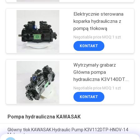
Elektrycznie sterowana
koparka hydrauliczna z
pompą tłokową
Negotiable price MOQ:1 szt
KONTAKT
Wytrzymały grabarz
Główna pompa
hydrauliczna K3V140DT-
9TCM Fit Sany 285
Negotiable price MOQ:1 szt
KONTAKT
Pompa hydrauliczna KAWASAK
Główny tłok KAWASAK Hydraulic Pump K3V112DTP-HNOV-14
Małe usta