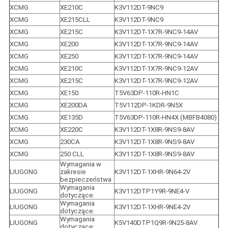
XCMG
XE210C
K3V112DT-9NC9
XCMG
XE215CLL
K3V112DT-9NC9
XCMG
XE215C
K3V112DT-1X7R-9NC9-14AV
XCMG
XE200
K3V112DT-1X7R-9NC9-14AV
XCMG
XE250
K3V112DT-1X7R-9NC9-14AV
XCMG
XE210C
K3V112DT-1X7R-9NC9-12AV
XCMG
XE215C
K3V112DT-1X7R-9NC9-12AV
XCMG
XE150
T5V63DP-110R-HN1C
XCMG
XE200DA
T5V112DP-1KDR-9N5X
XCMG
XE135D
T5V63DP-110R-HN4X (MBFB4080)
XCMG
XE220C
K3V112DT-1X8R-9NS9-8AV
XCMG
230CA
K3V112DT-1X8R-9NS9-8AV
XCMG
250 CLL
K3V112DT-1X8R-9NS9-8AV
Wymagania w 
LIUGONG
zakresie 
K3V112DT-1XHR-9N64-2V
bezpieczeństwa
Wymagania 
LIUGONG
K3V112DTP1Y9R-9NE4-V
dotyczące:
Wymagania 
LIUGONG
K3V112DT-1XHR-9NE4-2V
dotyczące:
Wymagania 
LIUGONG
K5V140DTP1Q9R-9N25-8AV
dotyczące: