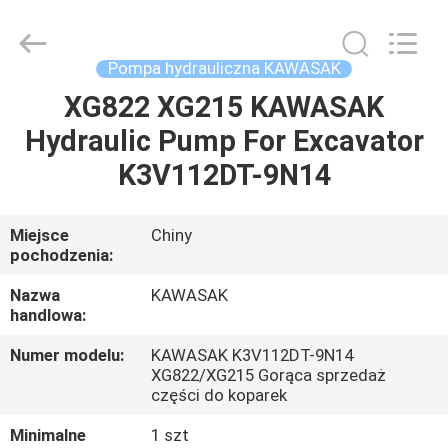
Tieqi
Construction
Machinery
Co.,
Ltd..
Pompa hydrauliczna KAWASAK
All
Rights
XG822 XG215 KAWASAK
DOM
Reserved.
Hydraulic Pump For Excavator
PRODUKTY
K3V112DT-9N14
FILMY
Miejsce
Chiny
pochodzenia:
POKAZ
Nazwa
KAWASAK
handlowa:
VR
Numer modelu:
KAWASAK K3V112DT-9N14
XG822/XG215 Gorąca sprzedaż
O
części do koparek
NAS
Minimalne
1 szt