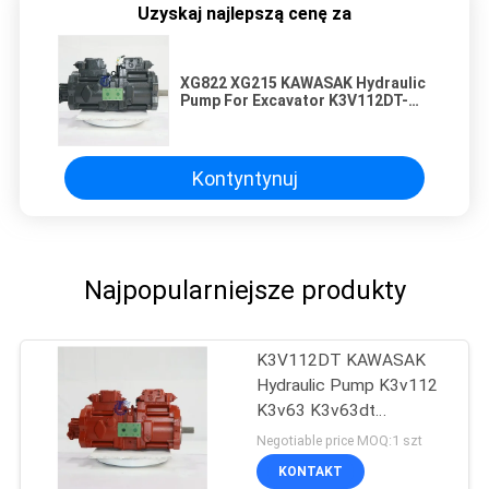
Uzyskaj najlepszą cenę za
XG822 XG215 KAWASAK Hydraulic
Pump For Excavator K3V112DT-
9N14
Kontyntynuj
Najpopularniejsze produkty
K3V112DT KAWASAK
Hydraulic Pump K3v112
K3v63 K3v63dt
K3v112dt Do koparki
Negotiable price MOQ:1 szt
KONTAKT