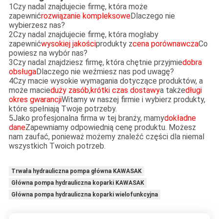
1Czy nadal znajdujecie firmę, która może
zapewnić
rozwiązanie kompleksowe
Dlaczego nie
wybierzesz nas?
2Czy nadal znajdujecie firmę, która mogłaby
zapewnić
wysokiej jakości
produkty z
cena porównawcza
Co
powiesz na wybór nas?
3Czy nadal znajdziesz firmę, która chętnie przyjmie
dobra
obsługa
Dlaczego nie weźmiesz nas pod uwagę?
4Czy macie wysokie wymagania dotyczące produktów, a
może macie
duży zasób
,
krótki czas dostawy
a także
długi
okres gwarancji
Witamy w naszej firmie i wybierz produkty,
które spełniają Twoje potrzeby.
5Jako profesjonalna firma w tej branży, mamy
dokładne
dane
Zapewniamy odpowiednią cenę produktu. Możesz
nam zaufać, ponieważ możemy znaleźć części dla niemal
wszystkich Twoich potrzeb.
Trwała hydrauliczna pompa główna KAWASAK
Główna pompa hydrauliczna koparki KAWASAK
Główna pompa hydrauliczna koparki wielofunkcyjna