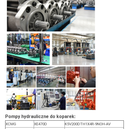
Pompy hydrauliczne do koparek:
XCMG
XE470D
K5V200DTH1X4R-9NOH-AV