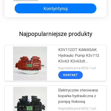
Kontyntynuj
Najpopularniejsze produkty
K3V112DT KAWASAK
Hydraulic Pump K3v112
K3v63 K3v63dt
K3v112dt Do koparki
Negotiable price MOQ:1 szt
KONTAKT
Elektrycznie sterowana
koparka hydrauliczna z
pompą tłokową
Negotiable price MOQ:1 szt