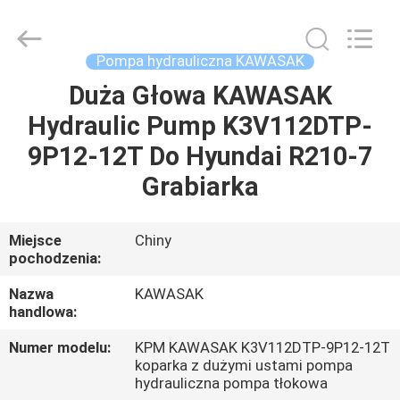
Tieqi
Construction
Machinery
Co.,
Ltd..
Pompa hydrauliczna KAWASAK
All
Rights
Duża Głowa KAWASAK
DOM
Reserved.
Hydraulic Pump K3V112DTP-
PRODUKTY
9P12-12T Do Hyundai R210-7
Grabiarka
FILMY
Miejsce
Chiny
pochodzenia:
POKAZ
VR
Nazwa
KAWASAK
handlowa:
O
Numer modelu:
KPM KAWASAK K3V112DTP-9P12-12T
koparka z dużymi ustami pompa
NAS
hydrauliczna pompa tłokowa