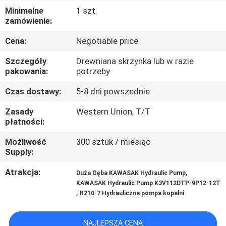
Minimalne
1 szt
WYCIECZKA
zamówienie:
PO
Cena:
Negotiable price
FABRYCE
Szczegóły
Drewniana skrzynka lub w razie
pakowania:
potrzeby
KONTROLA
Czas dostawy:
5-8 dni powszednie
JAKOŚCI
Zasady
Western Union, T/T
płatności:
SKONTAKTUJ
Możliwość
300 sztuk / miesiąc
Supply:
SIĘ
Z
Atrakcja:
,
Duża Gęba KAWASAK Hydraulic Pump
KAWASAK Hydraulic Pump K3V112DTP-9P12-12T
NAMI
,
R210-7 Hydrauliczna pompa kopalni
AKTUALNOŚCI
NAJLEPSZA CENA