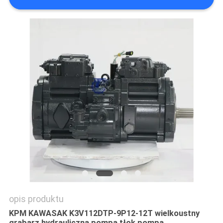
WSZYSTKIE
PRZYPADKI
POPROSIĆ
O
WYCENĘ
SITEMAP
POLITYKA
PRYWATNOŚCI
opis produktu
KPM KAWASAK K3V112DTP-9P12-12T wielkoustny
grabarz hydrauliczna pompa tłok pompa