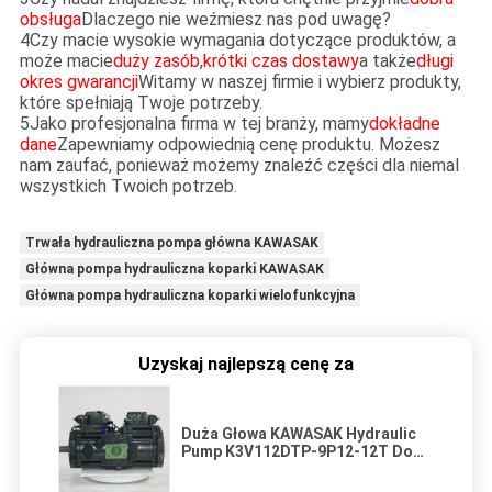
obsługa
Dlaczego nie weźmiesz nas pod uwagę?
4Czy macie wysokie wymagania dotyczące produktów, a
może macie
duży zasób
,
krótki czas dostawy
a także
długi
okres gwarancji
Witamy w naszej firmie i wybierz produkty,
które spełniają Twoje potrzeby.
5Jako profesjonalna firma w tej branży, mamy
dokładne
dane
Zapewniamy odpowiednią cenę produktu. Możesz
nam zaufać, ponieważ możemy znaleźć części dla niemal
wszystkich Twoich potrzeb.
Trwała hydrauliczna pompa główna KAWASAK
Główna pompa hydrauliczna koparki KAWASAK
Główna pompa hydrauliczna koparki wielofunkcyjna
Uzyskaj najlepszą cenę za
Duża Głowa KAWASAK Hydraulic
Pump K3V112DTP-9P12-12T Do
Hyundai R210-7 Grabiarka