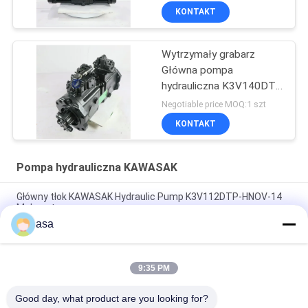
KONTAKT
Wytrzymały grabarz
Główna pompa
hydrauliczna K3V140DT-
9TCM Fit Sany 285
Negotiable price MOQ:1 szt
KONTAKT
Pompa hydrauliczna KAWASAK
Główny tłok KAWASAK Hydraulic Pump K3V112DTP-HNOV-14
Małe usta
asa
Elektryczna DH300-5 Doosan Hydraulic Pump, K3V140DT-
9TCM KAWASAK Hydraulic Products
9:35 PM
Praktyczne główne KAWASAK Piston Pumps, K3V112DT-9N12
Części maszyn budowlanych
Good day, what product are you looking for?