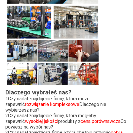
Dlaczego wybrałeś nas?
1Czy nadal znajdujecie firmę, która może
zapewnić
rozwiązanie kompleksowe
Dlaczego nie
wybierzesz nas?
2Czy nadal znajdujecie firmę, która mogłaby
zapewnić
wysokiej jakości
produkty z
cena porównawcza
Co
powiesz na wybór nas?
3Czy nadal znajdziesz firmę, która chętnie przyjmie
dobra