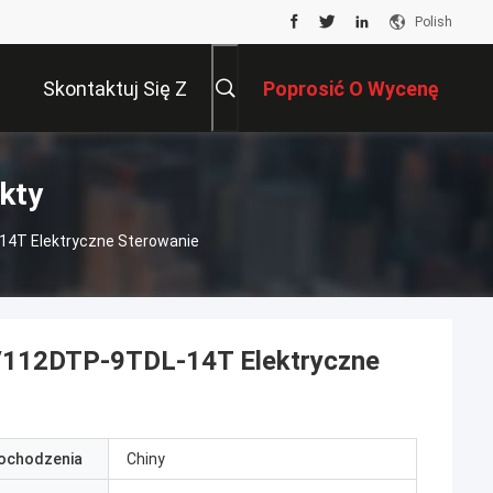
Polish
Skontaktuj Się Z
Poprosić O Wycenę
Nami
kty
4T Elektryczne Sterowanie
V112DTP-9TDL-14T Elektryczne
pochodzenia
Chiny