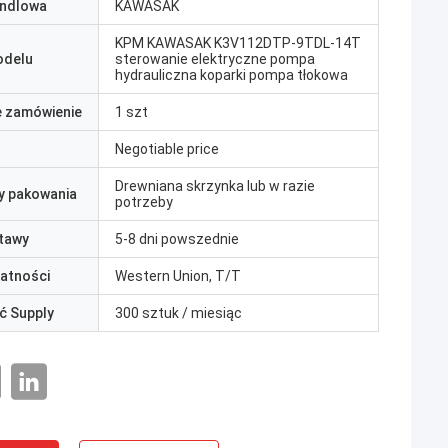
ndlowa
KAWASAK
KPM KAWASAK K3V112DTP-9TDL-14T
odelu
sterowanie elektryczne pompa
hydrauliczna koparki pompa tłokowa
e zamówienie
1 szt
Negotiable price
Drewniana skrzynka lub w razie
y pakowania
potrzeby
tawy
5-8 dni powszednie
łatności
Western Union, T/T
ć Supply
300 sztuk / miesiąc