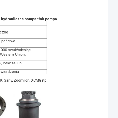
hydrauliczna pompa tłok pompa
iczne
e państwo
000 sztuk/miesiąc
, Western Union,
, lotnicze lub
wierdzenia.
K, Sany, Zoomlion, XCMG itp.