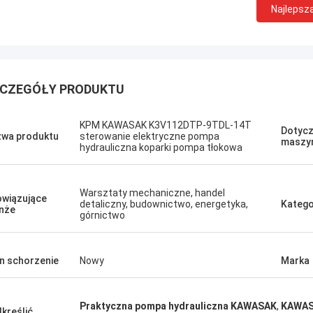
Najlepsz
CZEGÓŁY PRODUKTU
P
Erdenetumur Kampana
KPM KAWASAK K3V112DTP-9TDL-14T
Dotycz
wa produktu
sterowanie elektryczne pompa
p
maszy
Przyjemne zakupy
hydrauliczna koparki pompa tłokowa
p
c
p
Warsztaty mechaniczne, handel
wiązujące
detaliczny, budownictwo, energetyka,
Katego
nże
górnictwo
n schorzenie
Nowy
Marka
Praktyczna pompa hydrauliczna KAWASAK
,
KAWAS
kreślić