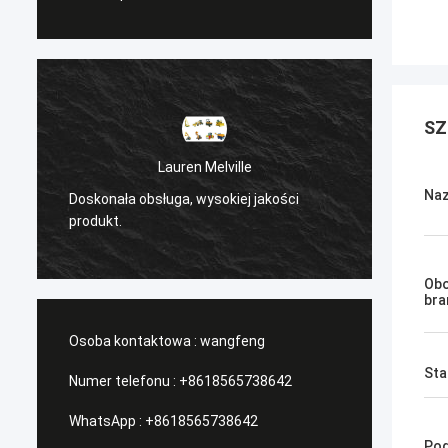
SZ
n Melville
Sanёк Нижегородский
Naz
 wysokiej jakości
/Serwis zarządzający, szybki ruch.
Obo
bra
Osoba kontaktowa :
wangfeng
Sta
Numer telefonu :
+8618565738642
WhatsApp :
+8618565738642
Pod