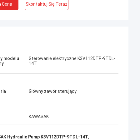
a Cena
Skontaktuj Się Teraz
Jose
odoba mi się ta firma. Są profesjonalni i
y modelu
Sterowanie elektryczne K3V112DTP-9TDL-
rzyjaźni. Doskonała obsługa i przyjazne
ny
14T
orady, szybka dostawa. Bardzo dobra
ena. Chcę ponownie zamówić, gdy będę
otrzebował.
ria
Główny zawór sterujący
KAWASAK
AK Hydraulic Pump K3V112DTP-9TDL-14T
,