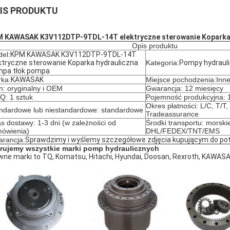
IS PRODUKTU
 KAWASAK K3V112DTP-9TDL-14T elektryczne sterowanie Koparka 
Opis produktu
el:
KPM KAWASAK K3V112DTP-9TDL-14T
ktryczne sterowanie Koparka hydrauliczna
Kategoria:
Pompy hydraul
pa tłok pompa
ka:
KAWASAK
Miejsce pochodzenia:Inn
n: oryginalny i OEM
Gwarancja: 12 miesięcy
: 1 sztuk
Pojemność produkcyjna: 1
Okres płatności: L/C, T/T
ndardowe lub niestandardowe: standardowe
Tradeassurance
s dostawy: 1-3 dni (w zależności od
Środki transportu: morskie
ówienia)
DHL/FEDEX/TNT/EMS
rancja:
Sprawdzimy i wyślemy szczegółowe zdjęcia kupującym do pot
rujemy wszystkie marki pomp hydraulicznych
wne marki to TQ, Komatsu, Hitachi, Hyundai, Doosan, Rexroth, KAWASA