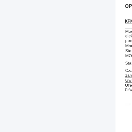
OP
KPM
Mod
ele
pom
Mar
Sta
MOQ
Sta
Cza
zam
Gwa
Ofe
Głó