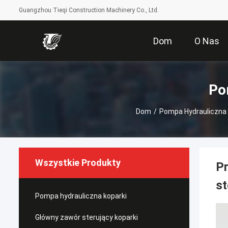
Guangzhou Tieqi Construction Machinery Co., Ltd.
Dom
O Nas
Po
Dom
/
Pompa Hydrauliczn
Wszystkie Produkty
P
s
Pompa hydrauliczna koparki
Główny zawór sterujący koparki