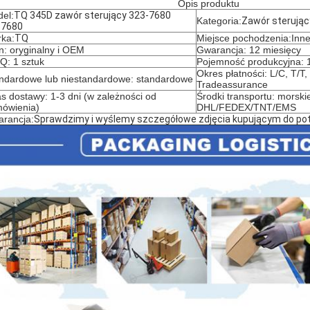
Opis produktu
el:
TQ 345D zawór sterujący 323-7680
Kategoria:
Zawór sterując
37680
ka:
TQ
Miejsce pochodzenia:Inn
n: oryginalny i OEM
Gwarancja: 12 miesięcy
: 1 sztuk
Pojemność produkcyjna: 1
Okres płatności: L/C, T/T
ndardowe lub niestandardowe: standardowe
Tradeassurance
s dostawy: 1-3 dni (w zależności od
Środki transportu: morskie
ówienia)
DHL/FEDEX/TNT/EMS
rancja:
Sprawdzimy i wyślemy szczegółowe zdjęcia kupującym do pot