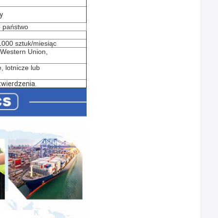
y
e państwo
000 sztuk/miesiąc
, Western Union,
, lotnicze lub
wierdzenia.