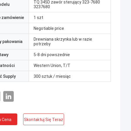
TQ 345D zawór sterujący 323-7680
odelu
3237680
e zamówienie
1 szt
Negotiable price
Drewniana skrzynka lub w razie
y pakowania
potrzeby
tawy
5-8 dni powszednie
łatności
Western Union, T/T
ć Supply
300 sztuk / miesiąc
a Cena
Skontaktuj Się Teraz