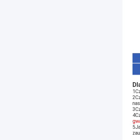
Dl
1Cz
2Cz
nas
3Cz
4Cz
gwa
5Ja
zau