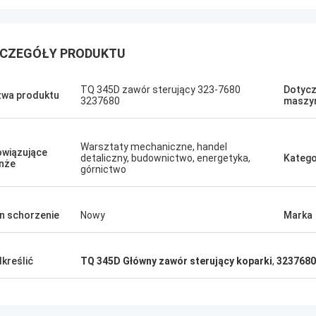
CZEGÓŁY PRODUKTU
TQ 345D zawór sterujący 323-7680
Dotycz
wa produktu
3237680
maszy
Jose
Podoba mi się ta firma. S
Erdenetumur Kampana
przyjaźni. Doskonała obs
Warsztaty mechaniczne, handel
emne zakupy
wiązujące
porady, szybka dostawa
detaliczny, budownictwo, energetyka,
Katego
nże
górnictwo
cena. Chcę ponownie za
potrzebował.
n schorzenie
Nowy
Marka
kreślić
TQ 345D Główny zawór sterujący koparki
,
3237680