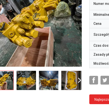
Numer m
Minimaln
Cena
Szczegół
Czas dos
Zasady p
Możliwoś
Najlepsz