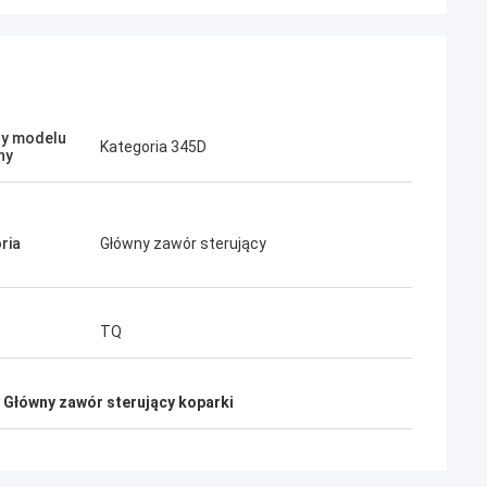
y modelu
Kategoria 345D
ny
ą profesjonalni i
ługa i przyjazne
. Bardzo dobra
ria
Główny zawór sterujący
mówić, gdy będę
TQ
 Główny zawór sterujący koparki