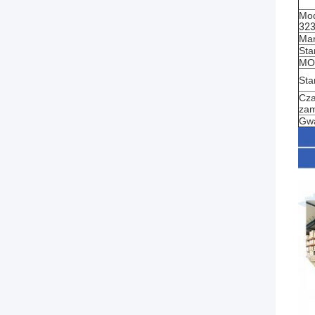
Mod
32
Mar
Sta
MOQ
Sta
Cza
zam
Gwa