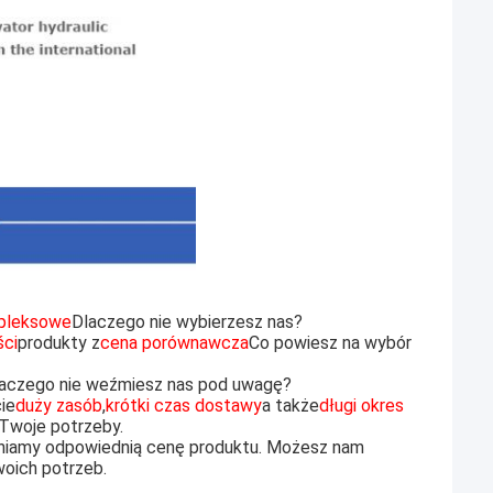
mpleksowe
Dlaczego nie wybierzesz nas?
ści
produkty z
cena porównawcza
Co powiesz na wybór
aczego nie weźmiesz nas pod uwagę?
ie
duży zasób
,
krótki czas dostawy
a także
długi okres
 Twoje potrzeby.
iamy odpowiednią cenę produktu. Możesz nam
oich potrzeb.