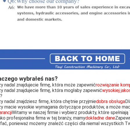
aczego wybrałeś nas?
y nadal znajdujecie firmę, która może zapewnić
rozwiązanie ko
y nadal znajdujecie firmę, która mogłaby zapewnić
wysokiej jako
?
y nadal znajdziesz firmę, która chętnie przyjmie
dobra obsługa
Dl
y macie wysokie wymagania dotyczące produktów, a może mac
rancji
Witamy w naszej firmie i wybierz produkty, które spełniają
ko profesjonalna firma w tej branży, mamy
dokładne dane
Zapewn
fać, ponieważ możemy znaleźć części dla niemal wszystkich Tw