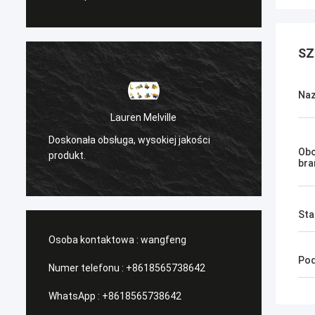
SZ
Naz
Sanёк Нижегородский
/Serwis zarządzający, szybki ruch.
Przyj
Obo
bra
Sta
Osoba kontaktowa :
wangfeng
Pod
Numer telefonu :
+8618565738642
WhatsApp :
+8618565738642