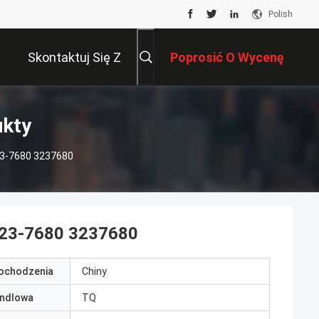
Polish
Skontaktuj Się Z
Poprosić O Wycenę
Nami
ukty
23-7680 3237680
 323-7680 3237680
pochodzenia
Chiny
ndlowa
TQ