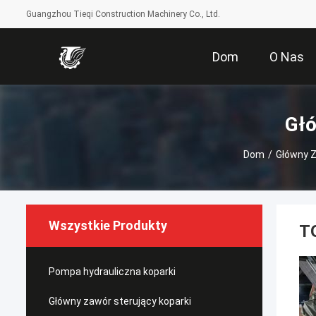
Guangzhou Tieqi Construction Machinery Co., Ltd.
Dom
O Nas
Głó
Dom
/
Główny Z
Wszystkie Produkty
T
Pompa hydrauliczna koparki
Główny zawór sterujący koparki