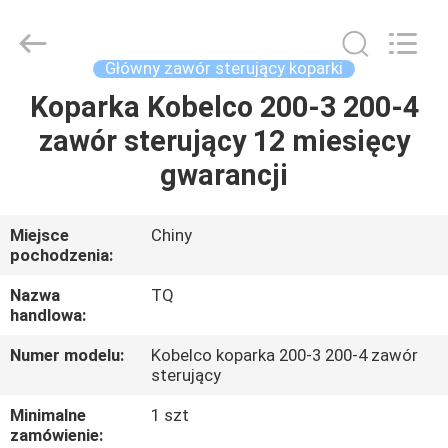
Tieqi
Construction
Machinery
Co.,
Ltd..
Główny zawór sterujący koparki
All
Rights
Koparka Kobelco 200-3 200-4
DOM
Reserved.
zawór sterujący 12 miesięcy
PRODUKTY
gwarancji
FILMY
Miejsce
Chiny
pochodzenia:
POKAZ
Nazwa
TQ
handlowa:
VR
Numer modelu:
Kobelco koparka 200-3 200-4 zawór
sterujący
O
Minimalne
1 szt
NAS
zamówienie: