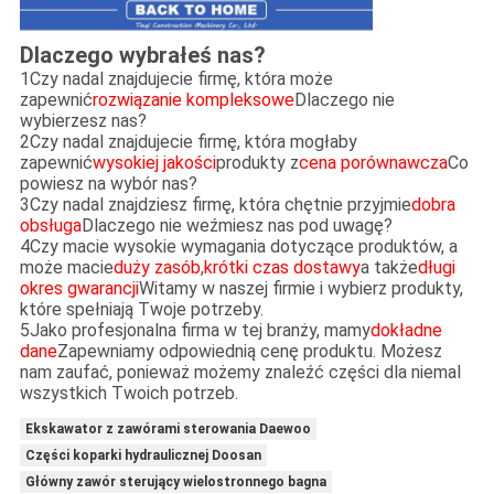
Dlaczego wybrałeś nas?
1Czy nadal znajdujecie firmę, która może
zapewnić
rozwiązanie kompleksowe
Dlaczego nie
wybierzesz nas?
2Czy nadal znajdujecie firmę, która mogłaby
zapewnić
wysokiej jakości
produkty z
cena porównawcza
Co
powiesz na wybór nas?
3Czy nadal znajdziesz firmę, która chętnie przyjmie
dobra
obsługa
Dlaczego nie weźmiesz nas pod uwagę?
4Czy macie wysokie wymagania dotyczące produktów, a
może macie
duży zasób
,
krótki czas dostawy
a także
długi
okres gwarancji
Witamy w naszej firmie i wybierz produkty,
które spełniają Twoje potrzeby.
5Jako profesjonalna firma w tej branży, mamy
dokładne
dane
Zapewniamy odpowiednią cenę produktu. Możesz
nam zaufać, ponieważ możemy znaleźć części dla niemal
wszystkich Twoich potrzeb.
Ekskawator z zawórami sterowania Daewoo
Części koparki hydraulicznej Doosan
Główny zawór sterujący wielostronnego bagna