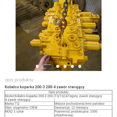
WSZYSTKIE
PRZYPADKI
POPROSIĆ
O
WYCENĘ
SITEMAP
opis produktu
Kobelco koparka 200-3 200-4 zawór sterujący
POLITYKA
Opis produktu
Model:
Kobelco koparka 200-3 200-
TQTQCATegory: zawór sterujący
PRYWATNOŚCI
4 zawór sterujący
Marka:
TQ
Miejsce pochodzenia:Inne państwo
Stan: oryginalny i OEM
Gwarancja: 12 miesięcy
MOQ: 1 sztuk
Pojemność produkcyjna: 1000
sztuk/miesiąc