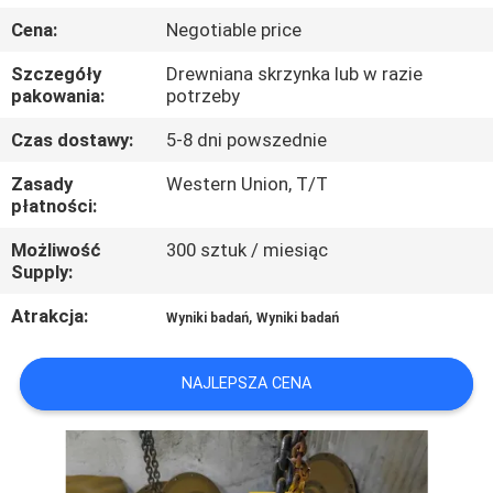
Cena:
Negotiable price
WYCIECZKA
Szczegóły
Drewniana skrzynka lub w razie
PO
pakowania:
potrzeby
FABRYCE
Czas dostawy:
5-8 dni powszednie
Zasady
Western Union, T/T
KONTROLA
płatności:
JAKOŚCI
Możliwość
300 sztuk / miesiąc
Supply:
SKONTAKTUJ
Atrakcja:
,
Wyniki badań
Wyniki badań
SIĘ
Z
NAJLEPSZA CENA
NAMI
AKTUALNOŚCI