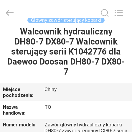
Tieqi
Construction
Machinery
Co.,
Ltd..
Główny zawór sterujący koparki
All
Rights
Walcownik hydrauliczny
DOM
Reserved.
DH80-7 DX80-7 Walcownik
PRODUKTY
sterujący serii K1042776 dla
Daewoo Doosan DH80-7 DX80-
FILMY
7
POKAZ
Miejsce
Chiny
pochodzenia:
VR
Nazwa
TQ
handlowa:
O
NAS
Numer modelu:
Zawór główny hydrauliczny koparki
DH80-7 Zawór sterujący DX80-7 seria