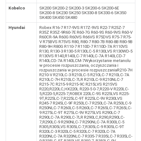
Kobelco
SK200 SK200-2 SK200-3 SK200-6 SK200-6E
SK200-8 SK230 SK250 SK330-8 SK330-6 SK350
SK400 SK450 SK480
Hyundai
Robex R16-7 R17-9VS R17Z-9VS R22-7 R25Z-7
R35Z R35Z-9R60-7E R60-7G R60-9S R60-9VS R60-V
R60CR-9A R60G R60VS R66VS R75DVS R75-7 R75-
V R75BVS R75VS R80, R80-7 R80-7B R80-8B R80-9B
R80-9H R80G R110-7 R110D-7 R110D-7A R110VS
R130, R130-3 R130-5 R130LC-5 R130LVS R130WD-5
R130VS R140,R140LC-7 R140LC-7A R140LCD-7
R140LCD-7A R140LCM-7Wykorzystanie metanolu
w procesie rozpuszczania, oczyszczania i
rozpuszczania w procesie rozpuszczaniaR210-7H
R210-V R210LC-3 R210LC-5 R210LC-7 R210LC-7A
R210LC-7H R210LC-7LR R210LC-9 R210NLC-7
R215-7C R215-9 R215-9C R215LVS R215VS
R220,R220LC,HX220L R220-5 0-7,R220-V R220LC-
5,R220-5,R225-7,ROBEX 220LC-9S R225LVS R225-
9T,R225LC-7,R225LC-9T R225LC-9V R230LVS
R245-7 R245LC-9F R250LC-7 R250LC-7A R250LC-9
R250NLC-7 R260LC-5 R260LC-7 R265LC-7 R265LC-
9 R275LC-9T R275LC-9V R275LVS R290LC-7
R290LC-7A R290LC-7LR R290LC,R290,R290LC-
7,R290LC-9 R290NLC-7 R290NLC-7A R300LC-5
R305,R305LVS R305LC-7,R305LC-9 R305LC-9T
R320LC-3 R320LC-5 R320LC-7 R320LC-7A
R320NLC-7A R320NLC-7 R335-7 R335LC-7 R335LC-
9 R335LC-9T R350LVS R350-7, R350LC-9V