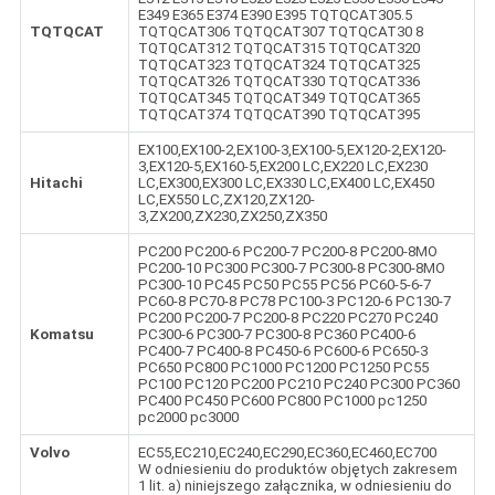
E349 E365 E374 E390 E395 TQTQCAT305.5
TQTQCAT
TQTQCAT306 TQTQCAT307 TQTQCAT30 8
TQTQCAT312 TQTQCAT315 TQTQCAT320
TQTQCAT323 TQTQCAT324 TQTQCAT325
TQTQCAT326 TQTQCAT330 TQTQCAT336
TQTQCAT345 TQTQCAT349 TQTQCAT365
TQTQCAT374 TQTQCAT390 TQTQCAT395
EX100,EX100-2,EX100-3,EX100-5,EX120-2,EX120-
3,EX120-5,EX160-5,EX200 LC,EX220 LC,EX230
Hitachi
LC,EX300,EX300 LC,EX330 LC,EX400 LC,EX450
LC,EX550 LC,ZX120,ZX120-
3,ZX200,ZX230,ZX250,ZX350
PC200 PC200-6 PC200-7 PC200-8 PC200-8MO
PC200-10 PC300 PC300-7 PC300-8 PC300-8MO
PC300-10 PC45 PC50 PC55 PC56 PC60-5-6-7
PC60-8 PC70-8 PC78 PC100-3 PC120-6 PC130-7
PC200 PC200-7 PC200-8 PC220 PC270 PC240
Komatsu
PC300-6 PC300-7 PC300-8 PC360 PC400-6
PC400-7 PC400-8 PC450-6 PC600-6 PC650-3
PC650 PC800 PC1000 PC1200 PC1250 PC55
PC100 PC120 PC200 PC210 PC240 PC300 PC360
PC400 PC450 PC600 PC800 PC1000 pc1250
pc2000 pc3000
Volvo
EC55,EC210,EC240,EC290,EC360,EC460,EC700
W odniesieniu do produktów objętych zakresem
1 lit. a) niniejszego załącznika, w odniesieniu do