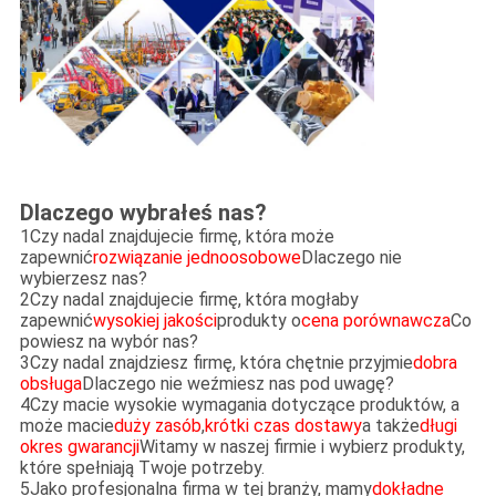
Dlaczego wybrałeś nas?
1Czy nadal znajdujecie firmę, która może
zapewnić
rozwiązanie jednoosobowe
Dlaczego nie
wybierzesz nas?
2Czy nadal znajdujecie firmę, która mogłaby
zapewnić
wysokiej jakości
produkty o
cena porównawcza
Co
powiesz na wybór nas?
3Czy nadal znajdziesz firmę, która chętnie przyjmie
dobra
obsługa
Dlaczego nie weźmiesz nas pod uwagę?
4Czy macie wysokie wymagania dotyczące produktów, a
może macie
duży zasób
,
krótki czas dostawy
a także
długi
okres gwarancji
Witamy w naszej firmie i wybierz produkty,
które spełniają Twoje potrzeby.
5Jako profesjonalna firma w tej branży, mamy
dokładne