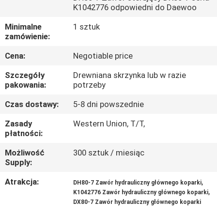
K1042776 odpowiedni do Daewoo
WYCIECZKA
Minimalne
1 sztuk
PO
zamówienie:
FABRYCE
Cena:
Negotiable price
Szczegóły
Drewniana skrzynka lub w razie
KONTROLA
pakowania:
potrzeby
JAKOŚCI
Czas dostawy:
5-8 dni powszednie
Zasady
Western Union, T/T,
SKONTAKTUJ
płatności:
SIĘ
Możliwość
300 sztuk / miesiąc
Supply:
Z
NAMI
Atrakcja:
,
DH80-7 Zawór hydrauliczny głównego koparki
,
K1042776 Zawór hydrauliczny głównego koparki
DX80-7 Zawór hydrauliczny głównego koparki
AKTUALNOŚCI