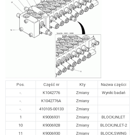
Pos.
Część nr
Kty
Nazwa części
-.
K1042776
Zmiany
Wyniki badań
-.
K1042776A
Zmiany
-.
410105-00133
Zmiany
1
K9006931
Zmiany
BLOCK;INLET
10
K9006928
Zmiany
BLOCK;INLET-2
11
K9006930
Zmiany
BLOCK;SWING