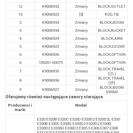
12
K9006932
Zmiany
BLOCK;OUTLET
13
K9006923
[3]
ROD;TIE
2
K9006933
Zmiany
BLOCK;BOOM
3
K9006934
Zmiany
BLOCK;BUCKET
4
K9006929
Zmiany
BLOCK;ARM
5
K9006925
Zmiany
BLOCK;DOZER
6
K9006926
Zmiany
BLOCK;OPTION
6
100201-00075
Zmiany
BLOCK;OPTION
BLOCK;TRAVEL
7
K9006935
Zmiany
(((L)
BLOCK;TRAVEL
8
K9006936
Zmiany
((R)
BLOCK;BOOM
9
K9006927
Zmiany
SWING
Oferujemy również następujące zawory sterujące
Producenci i
Model
marki
E320 E320B E320C E320D E320D2 E320D2L E330
E330B E330C E330D E330D2 E320D2 E330D
E330D2 E3336D E336D2 E305.5 E306 E307 E308
E312 E315 E318 E320 E323 E325 E330 E336 E345