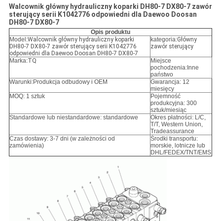
Walcownik główny hydrauliczny koparki DH80-7 DX80-7 zawór
sterujący serii K1042776 odpowiedni dla Daewoo Doosan
DH80-7 DX80-7
Opis produktu
Model:
Walcownik główny hydrauliczny koparki
kategoria:
Główny
DH80-7 DX80-7 zawór sterujący serii K1042776
zawór sterujący
odpowiedni dla Daewoo Doosan DH80-7 DX80-7
Marka:
TQ
Miejsce
pochodzenia:Inne
państwo
Warunki:
Produkcja odbudowy i OEM
Gwarancja: 12
miesięcy
MOQ: 1 sztuk
Pojemność
produkcyjna: 300
sztuk/miesiąc
Standardowe lub niestandardowe: standardowe
Okres płatności: L/C,
T/T, Western Union,
Tradeassurance
Czas dostawy: 3-7 dni (w zależności od
Środki transportu:
zamówienia)
morskie, lotnicze lub
DHL/FEDEX/TNT/EMS