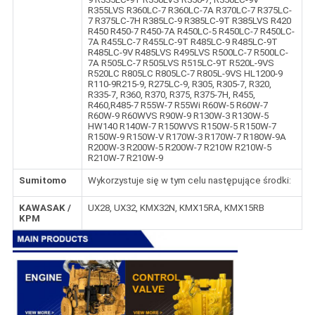
R355LVS R360LC-7 R360LC-7A R370LC-7 R375LC-
7 R375LC-7H R385LC-9 R385LC-9T R385LVS R420
R450 R450-7 R450-7A R450LC-5 R450LC-7 R450LC-
7A R455LC-7 R455LC-9T R485LC-9 R485LC-9T
R485LC-9V R485LVS R495LVS R500LC-7 R500LC-
7A R505LC-7 R505LVS R515LC-9T R520L-9VS
R520LC R805LC R805LC-7 R805L-9VS HL1200-9
R110-9R215-9, R275LC-9, R305, R305-7, R320,
R335-7, R360, R370, R375, R375-7H, R455,
R460,R485-7 R55W-7 R55Wi R60W-5 R60W-7
R60W-9 R60WVS R90W-9 R130W-3 R130W-5
HW140 R140W-7 R150WVS R150W-5 R150W-7
R150W-9 R150W-V R170W-3 R170W-7 R180W-9A
R200W-3 R200W-5 R200W-7 R210W R210W-5
R210W-7 R210W-9
Sumitomo
Wykorzystuje się w tym celu następujące środki:
KAWASAK /
UX28, UX32, KMX32N, KMX15RA, KMX15RB
KPM