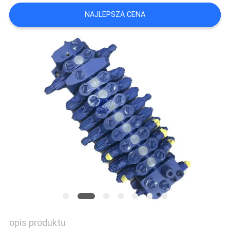
NAJLEPSZA CENA
WSZYSTKIE
PRZYPADKI
POPROSIĆ
O
WYCENĘ
SITEMAP
POLITYKA
PRYWATNOŚCI
opis produktu