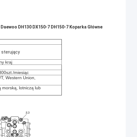
n Daewoo DH130 DX150-7 DH150-7 Koparka Główne
 sterujący
ny kraj
300szt./miesiąc
T/T, Western Union,
ą morską, lotniczą lub