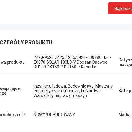
Najlepsz
CZEGÓŁY PRODUKTU
Sanёк Нижегородский
Erdenetumur 
2420-9521 2426-1225A 426-00078C 426-
Dotycz
s zarządzający, szybki ruch.
Przyjemne zakupy
wa produktu
E0078 SOLAR 130LC-V Doosan Daewoo
maszy
DH130 DX150-7 DH150-7 Koparka
Inżynieria lądowa, Budownictwo, Maszyny
wiązujące
energetyczne i górnicze, Leśnictwo,
Katego
nże
Warsztaty naprawy maszyn
n schorzenie
NOWY/ODBUDOWANY
Marka