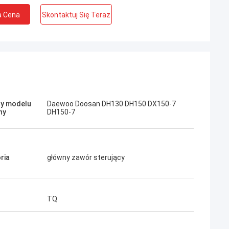
a Cena
Skontaktuj Się Teraz
Jose
Podoba mi się ta firma. Są profesjonalni i
Kampana
przyjaźni. Doskonała obsługa i przyjazne
y modelu
Daewoo Doosan DH130 DH150 DX150-7
ny
DH150-7
porady, szybka dostawa. Bardzo dobra
cena. Chcę ponownie zamówić, gdy będę
potrzebował.
ria
główny zawór sterujący
TQ