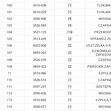
100
3610-038
[1]
TŁOK;BM
101
3610-029
[1]
TŁOK;AM
102
3590-498
[9]
WIOSNA
103
3526-585
[9]
CZAPK
104
3531-125
[18]
PRZEWODN
105
3513-245
[2]
SPRAWDŹ ZE
106
8202-006
[2]
USZCZELKA O-
DZWONEK;K
107
0859-203
[2]
ZAPASO
108
3526-539
[2]
CZAPK
109
0859-323
[2]
PIERŚCIEŃ ZA
11
3510-986
[1]
SZPUL
110
3526-516
[1]
CZAPK
111
3597-231
[1]
ODSTĘPN
112
3590-436
[1]
WIOSNA
113
3510-685
[1]
SZPULA;
114
3590-477
[1]
WIOSNA