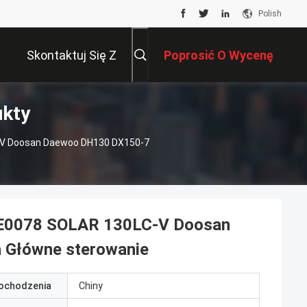
Polish
Skontaktuj Się Z
Poprosić O Wycenę
ukty
Nami
-V Doosan Daewoo DH130 DX150-7
E0078 SOLAR 130LC-V Doosan
 Główne sterowanie
pochodzenia
Chiny