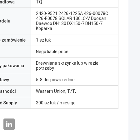
ndlowa
TQ
2420-9521 2426-1225A 426-00078C
426-E0078 SOLAR 130LC-V Doosan
odelu
Daewoo DH130 DX150-7 DH150-7
Koparka
e zamówienie
1 sztuk
Negotiable price
Drewniana skrzynka lub w razie
y pakowania
potrzeby
tawy
5-8 dni powszednie
łatności
Western Union, T/T,
ć Supply
300 sztuk / miesiąc