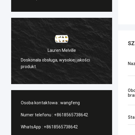
SZ
Lauren Melville
Doskonała obsługa, wysokiej jakości
/Serwi
Naz
produkt.
Obo
bra
Osoba kontaktowa :
wangfeng
Numer telefonu :
+8618565738642
Sta
WhatsApp :
+8618565738642