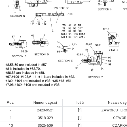
Poz.
Numer części
Ilość
Nazwa czę
-.
2420-9521
[1]
ZAWÓR;STERO
1
3518-029
[1]
OTWÓR
10
3526-609
[1]
CZAPK