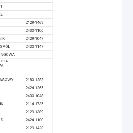
-1
-2
2129-1469
A
2430-1106
IK
2429-1047
SPÓŁ
2420-1147
RINGOWA
OPIA
WA
A
PASOWY
2180-1283
A
2424-1265
A
2430-1048
IK
2114-1735
2129-1389
TS
2424-1100
2129-1428