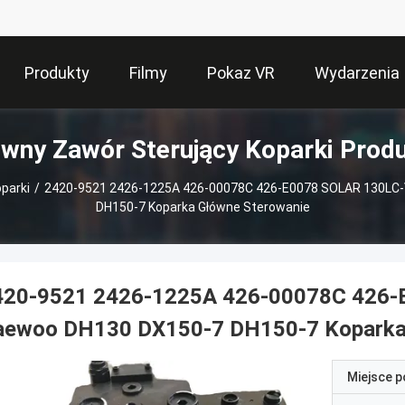
Produkty
Filmy
Pokaz VR
Wydarzenia
wny Zawór Sterujący Koparki Prod
parki
/
2420-9521 2426-1225A 426-00078C 426-E0078 SOLAR 130LC
DH150-7 Koparka Główne Sterowanie
420-9521 2426-1225A 426-00078C 426-
aewoo DH130 DX150-7 DH150-7 Koparka
Miejsce 