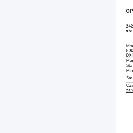
OP
242
ste
Mod
E00
DX1
Mar
Sta
Min
Sta
Cza
zam