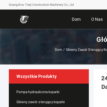
Guangzhou Tieqi Construction Machinery Co., Ltd.
Dom
O Nas
Głó
Dom
/
Główny Zawór Sterujący Ko
Wszystkie Produkty
2
D
Pompa hydrauliczna koparki
Główny zawór sterujący koparki