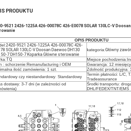
IS PRODUKTU
0-9521 2426-1225A 426-00078C 426-E0078 SOLAR 130LC-V Doosa
rowanie
OPIS PRODUKTU
el:
2420-9521 2426-1225A 426-00078C 426-
78 SOLAR 130LC-V Doosan Daewoo DH130
kategoria:
Główny zawór
50-7 DH150-7 Koparka Główne sterowanie
ka:
TQ
Miejsce pochodzenia:In
n : schorzenie:
Remanufacturing i OEM
Gwarancja: 12 miesięcy
imalna ilość zamówienia: 1 szt.
Zdolność produkcyjna: 
Termin płatności: L/C, 
ndardowy czy niestandardowy: Standardowy
Tradeassurance
s dostawy: 3-7 dni (w zależności od
Środki transportu: drog
ówienia)
DHL/FEDEX/TNT/EMS