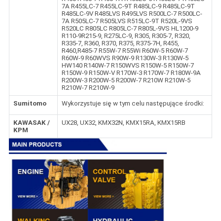
7A R455LC-7 R455LC-9T R485LC-9 R485LC-9T
R485LC-9V R485LVS R495LVS R500LC-7 R500LC-
7A R505LC-7 R505LVS R515LC-9T R520L-9VS
R520LC R805LC R805LC-7 R805L-9VS HL1200-9
R110-9R215-9, R275LC-9, R305, R305-7, R320,
R335-7, R360, R370, R375, R375-7H, R455,
R460,R485-7 R55W-7 R55Wi R60W-5 R60W-7
R60W-9 R60WVS R90W-9 R130W-3 R130W-5
HW140 R140W-7 R150WVS R150W-5 R150W-7
R150W-9 R150W-V R170W-3 R170W-7 R180W-9A
R200W-3 R200W-5 R200W-7 R210W R210W-5
R210W-7 R210W-9
Sumitomo
Wykorzystuje się w tym celu następujące środki:
KAWASAK /
UX28, UX32, KMX32N, KMX15RA, KMX15RB
KPM