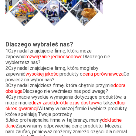
Dlaczego wybrałeś nas?
1Czy nadal znajdujecie firmę, która może
zapewnić
rozwiązanie jednoosobowe
Dlaczego nie
wybierzesz nas?
2Czy nadal znajdujecie firmę, która mogłaby
zapewnić
wysokiej jakości
produkty o
cena porównawcza
Co
powiesz na wybór nas?
3Czy nadal znajdziesz firmę, która chętnie przyjmie
dobra
obsługa
Dlaczego nie weźmiesz nas pod uwagę?
4Czy macie wysokie wymagania dotyczące produktów, a
może macie
duży zasób
,
krótki czas dostawy
a także
długi
okres gwarancji
Witamy w naszej firmie i wybierz produkty,
które spełniają Twoje potrzeby.
5Jako profesjonalna firma w tej branży, mamy
dokładne
dane
Zapewniamy odpowiednią cenę produktu. Możesz
nam zaufać, ponieważ możemy znaleźć części dla niemal