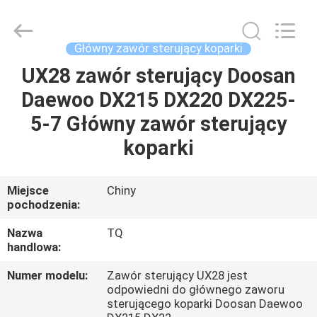
Tieqi
Construction
Machinery
Co.,
Ltd..
Główny zawór sterujący koparki
All
Rights
UX28 zawór sterujący Doosan
DOM
Reserved.
Daewoo DX215 DX220 DX225-
PRODUKTY
5-7 Główny zawór sterujący
koparki
FILMY
Miejsce
Chiny
pochodzenia:
POKAZ
VR
Nazwa
TQ
handlowa:
O
Numer modelu:
Zawór sterujący UX28 jest
odpowiedni do głównego zaworu
NAS
sterującego koparki Doosan Daewoo