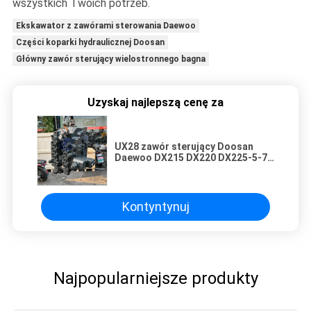
wszystkich Twoich potrzeb.
Ekskawator z zawórami sterowania Daewoo
Części koparki hydraulicznej Doosan
Główny zawór sterujący wielostronnego bagna
Uzyskaj najlepszą cenę za
UX28 zawór sterujący Doosan
Daewoo DX215 DX220 DX225-5-7
Główny zawór sterujący koparki
Kontyntynuj
Najpopularniejsze produkty