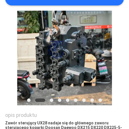
WSZYSTKIE
PRZYPADKI
POPROSIĆ
O
WYCENĘ
SITEMAP
POLITYKA
PRYWATNOŚCI
opis produktu
Zawór sterujący UX28 nadaje się do głównego zaworu
sterującego koparki Doosan Daewoo DX215 DX220 DX225-5-