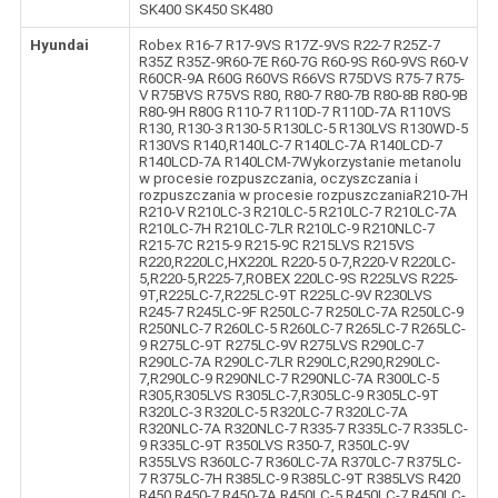
SK400 SK450 SK480
Hyundai
Robex R16-7 R17-9VS R17Z-9VS R22-7 R25Z-7
R35Z R35Z-9R60-7E R60-7G R60-9S R60-9VS R60-V
R60CR-9A R60G R60VS R66VS R75DVS R75-7 R75-
V R75BVS R75VS R80, R80-7 R80-7B R80-8B R80-9B
R80-9H R80G R110-7 R110D-7 R110D-7A R110VS
R130, R130-3 R130-5 R130LC-5 R130LVS R130WD-5
R130VS R140,R140LC-7 R140LC-7A R140LCD-7
R140LCD-7A R140LCM-7Wykorzystanie metanolu
w procesie rozpuszczania, oczyszczania i
rozpuszczania w procesie rozpuszczaniaR210-7H
R210-V R210LC-3 R210LC-5 R210LC-7 R210LC-7A
R210LC-7H R210LC-7LR R210LC-9 R210NLC-7
R215-7C R215-9 R215-9C R215LVS R215VS
R220,R220LC,HX220L R220-5 0-7,R220-V R220LC-
5,R220-5,R225-7,ROBEX 220LC-9S R225LVS R225-
9T,R225LC-7,R225LC-9T R225LC-9V R230LVS
R245-7 R245LC-9F R250LC-7 R250LC-7A R250LC-9
R250NLC-7 R260LC-5 R260LC-7 R265LC-7 R265LC-
9 R275LC-9T R275LC-9V R275LVS R290LC-7
R290LC-7A R290LC-7LR R290LC,R290,R290LC-
7,R290LC-9 R290NLC-7 R290NLC-7A R300LC-5
R305,R305LVS R305LC-7,R305LC-9 R305LC-9T
R320LC-3 R320LC-5 R320LC-7 R320LC-7A
R320NLC-7A R320NLC-7 R335-7 R335LC-7 R335LC-
9 R335LC-9T R350LVS R350-7, R350LC-9V
R355LVS R360LC-7 R360LC-7A R370LC-7 R375LC-
7 R375LC-7H R385LC-9 R385LC-9T R385LVS R420
R450 R450-7 R450-7A R450LC-5 R450LC-7 R450LC-