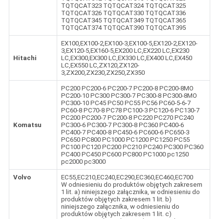
TQTQCAT323 TQTQCAT324 TQTQCAT325
TQTQCAT326 TQTQCAT330 TQTQCAT336
TQTQCAT345 TQTQCAT349 TQTQCAT365
TQTQCAT374 TQTQCAT390 TQTQCAT395
EX100,EX100-2,EX100-3,EX100-5,EX120-2,EX120-
3,EX120-5,EX160-5,EX200 LC,EX220 LC,EX230
Hitachi
LC,EX300,EX300 LC,EX330 LC,EX400 LC,EX450
LC,EX550 LC,ZX120,ZX120-
3,ZX200,ZX230,ZX250,ZX350
PC200 PC200-6 PC200-7 PC200-8 PC200-8MO
PC200-10 PC300 PC300-7 PC300-8 PC300-8MO
PC300-10 PC45 PC50 PC55 PC56 PC60-5-6-7
PC60-8 PC70-8 PC78 PC100-3 PC120-6 PC130-7
PC200 PC200-7 PC200-8 PC220 PC270 PC240
Komatsu
PC300-6 PC300-7 PC300-8 PC360 PC400-6
PC400-7 PC400-8 PC450-6 PC600-6 PC650-3
PC650 PC800 PC1000 PC1200 PC1250 PC55
PC100 PC120 PC200 PC210 PC240 PC300 PC360
PC400 PC450 PC600 PC800 PC1000 pc1250
pc2000 pc3000
Volvo
EC55,EC210,EC240,EC290,EC360,EC460,EC700
W odniesieniu do produktów objętych zakresem
1 lit. a) niniejszego załącznika, w odniesieniu do
produktów objętych zakresem 1 lit. b)
niniejszego załącznika, w odniesieniu do
produktów objętych zakresem 1 lit. c)