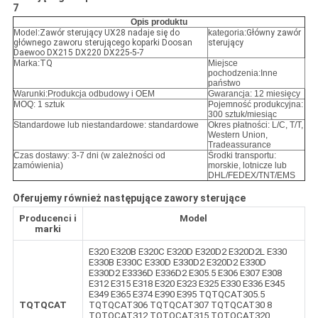
7
Opis produktu
Model:
Zawór sterujący UX28 nadaje się do
kategoria:
Główny zawór
głównego zaworu sterującego koparki Doosan
sterujący
Daewoo DX215 DX220 DX225-5-7
Marka:
TQ
Miejsce
pochodzenia:Inne
państwo
Warunki:
Produkcja odbudowy i OEM
Gwarancja: 12 miesięcy
MOQ: 1 sztuk
Pojemność produkcyjna:
300 sztuk/miesiąc
Standardowe lub niestandardowe: standardowe
Okres płatności: L/C, T/T,
Western Union,
Tradeassurance
Czas dostawy: 3-7 dni (w zależności od
Środki transportu:
zamówienia)
morskie, lotnicze lub
DHL/FEDEX/TNT/EMS
Oferujemy również następujące zawory sterujące
Producenci i
Model
marki
E320 E320B E320C E320D E320D2 E320D2L E330
E330B E330C E330D E330D2 E320D2 E330D
E330D2 E3336D E336D2 E305.5 E306 E307 E308
E312 E315 E318 E320 E323 E325 E330 E336 E345
E349 E365 E374 E390 E395 TQTQCAT305.5
TQTQCAT
TQTQCAT306 TQTQCAT307 TQTQCAT30 8
TQTQCAT312 TQTQCAT315 TQTQCAT320