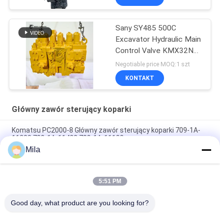
Sany SY485 500C
Excavator Hydraulic Main
Control Valve KMX32NA
High Quality
Negotiable price MOQ:1 szt
KONTAKT
Główny zawór sterujący koparki
Komatsu PC2000-8 Główny zawór sterujący koparki 709-1A-
11300 709-1A-11400 709-1A-11100
Mila
PC160LC-7 PC160-7 Wynęgarka z zawórami sterującymi
Komatsu, 723-57-16100 Główne części wykopalni
5:51 PM
VOE14541591 Główny zawór sterujący koparki dla Volvo
EC290B EC290C FC329C
Good day, what product are you looking for?