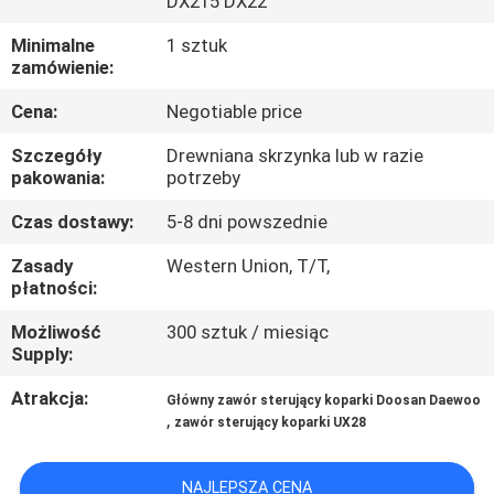
DX215 DX22
WYCIECZKA
Minimalne
1 sztuk
zamówienie:
PO
Cena:
Negotiable price
FABRYCE
Szczegóły
Drewniana skrzynka lub w razie
pakowania:
potrzeby
KONTROLA
Czas dostawy:
5-8 dni powszednie
JAKOŚCI
Zasady
Western Union, T/T,
płatności:
SKONTAKTUJ
Możliwość
300 sztuk / miesiąc
SIĘ
Supply:
Z
Atrakcja:
Główny zawór sterujący koparki Doosan Daewoo
NAMI
,
zawór sterujący koparki UX28
AKTUALNOŚCI
NAJLEPSZA CENA