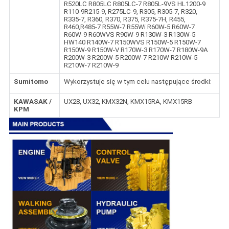
R520LC R805LC R805LC-7 R805L-9VS HL1200-9
R110-9R215-9, R275LC-9, R305, R305-7, R320,
R335-7, R360, R370, R375, R375-7H, R455,
R460,R485-7 R55W-7 R55Wi R60W-5 R60W-7
R60W-9 R60WVS R90W-9 R130W-3 R130W-5
HW140 R140W-7 R150WVS R150W-5 R150W-7
R150W-9 R150W-V R170W-3 R170W-7 R180W-9A
R200W-3 R200W-5 R200W-7 R210W R210W-5
R210W-7 R210W-9
Sumitomo
Wykorzystuje się w tym celu następujące środki:
KAWASAK /
UX28, UX32, KMX32N, KMX15RA, KMX15RB
KPM