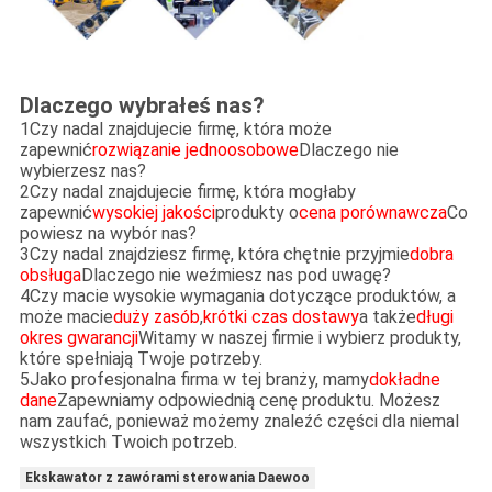
Dlaczego wybrałeś nas?
1Czy nadal znajdujecie firmę, która może
zapewnić
rozwiązanie jednoosobowe
Dlaczego nie
wybierzesz nas?
2Czy nadal znajdujecie firmę, która mogłaby
zapewnić
wysokiej jakości
produkty o
cena porównawcza
Co
powiesz na wybór nas?
3Czy nadal znajdziesz firmę, która chętnie przyjmie
dobra
obsługa
Dlaczego nie weźmiesz nas pod uwagę?
4Czy macie wysokie wymagania dotyczące produktów, a
może macie
duży zasób
,
krótki czas dostawy
a także
długi
okres gwarancji
Witamy w naszej firmie i wybierz produkty,
które spełniają Twoje potrzeby.
5Jako profesjonalna firma w tej branży, mamy
dokładne
dane
Zapewniamy odpowiednią cenę produktu. Możesz
nam zaufać, ponieważ możemy znaleźć części dla niemal
wszystkich Twoich potrzeb.
Ekskawator z zawórami sterowania Daewoo