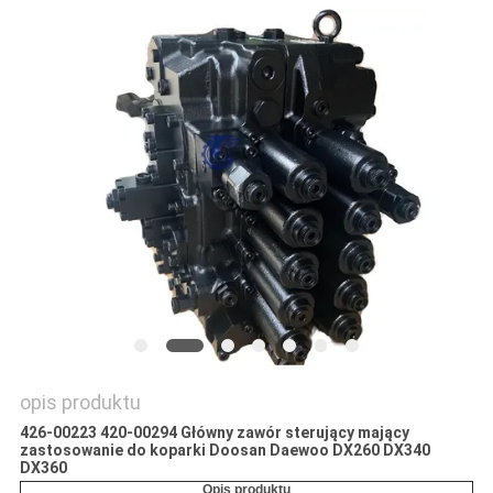
WSZYSTKIE
PRZYPADKI
POPROSIĆ
O
WYCENĘ
SITEMAP
POLITYKA
opis produktu
PRYWATNOŚCI
426-00223 420-00294 Główny zawór sterujący mający
zastosowanie do koparki Doosan Daewoo DX260 DX340
DX360
Opis produktu