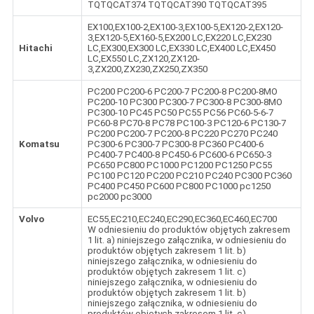
TQTQCAT374 TQTQCAT390 TQTQCAT395
EX100,EX100-2,EX100-3,EX100-5,EX120-2,EX120-
3,EX120-5,EX160-5,EX200 LC,EX220 LC,EX230
Hitachi
LC,EX300,EX300 LC,EX330 LC,EX400 LC,EX450
LC,EX550 LC,ZX120,ZX120-
3,ZX200,ZX230,ZX250,ZX350
PC200 PC200-6 PC200-7 PC200-8 PC200-8MO
PC200-10 PC300 PC300-7 PC300-8 PC300-8MO
PC300-10 PC45 PC50 PC55 PC56 PC60-5-6-7
PC60-8 PC70-8 PC78 PC100-3 PC120-6 PC130-7
PC200 PC200-7 PC200-8 PC220 PC270 PC240
Komatsu
PC300-6 PC300-7 PC300-8 PC360 PC400-6
PC400-7 PC400-8 PC450-6 PC600-6 PC650-3
PC650 PC800 PC1000 PC1200 PC1250 PC55
PC100 PC120 PC200 PC210 PC240 PC300 PC360
PC400 PC450 PC600 PC800 PC1000 pc1250
pc2000 pc3000
Volvo
EC55,EC210,EC240,EC290,EC360,EC460,EC700
W odniesieniu do produktów objętych zakresem
1 lit. a) niniejszego załącznika, w odniesieniu do
produktów objętych zakresem 1 lit. b)
niniejszego załącznika, w odniesieniu do
produktów objętych zakresem 1 lit. c)
niniejszego załącznika, w odniesieniu do
produktów objętych zakresem 1 lit. b)
niniejszego załącznika, w odniesieniu do
produktów objętych zakresem 1 lit. c)