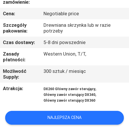
zamówienie:
WYCIECZKA
Cena:
Negotiable price
PO
Szczegóły
Drewniana skrzynka lub w razie
FABRYCE
pakowania:
potrzeby
Czas dostawy:
5-8 dni powszednie
KONTROLA
Zasady
Western Union, T/T,
JAKOŚCI
płatności:
Możliwość
300 sztuk / miesiąc
Supply:
SKONTAKTUJ
SIĘ
Atrakcja:
,
DX260 Główny zawór sterujący
,
Główny zawór sterujący DX340
Z
Główny zawór sterujący DX360
NAMI
NAJLEPSZA CENA
AKTUALNOŚCI