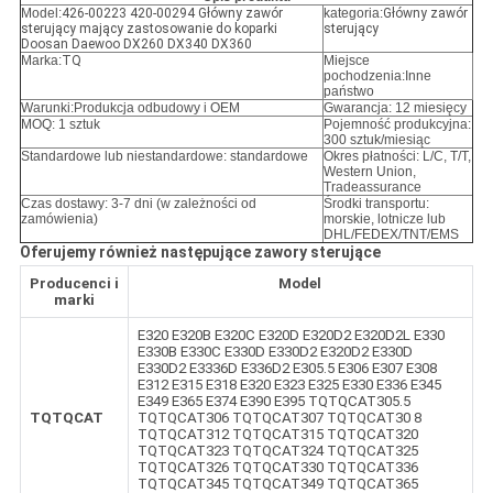
Model:
426-00223 420-00294 Główny zawór
kategoria:
Główny zawór
sterujący mający zastosowanie do koparki
sterujący
Doosan Daewoo DX260 DX340 DX360
Marka:
TQ
Miejsce
pochodzenia:Inne
państwo
Warunki:
Produkcja odbudowy i OEM
Gwarancja: 12 miesięcy
MOQ: 1 sztuk
Pojemność produkcyjna:
300 sztuk/miesiąc
Standardowe lub niestandardowe: standardowe
Okres płatności: L/C, T/T,
Western Union,
Tradeassurance
Czas dostawy: 3-7 dni (w zależności od
Środki transportu:
zamówienia)
morskie, lotnicze lub
DHL/FEDEX/TNT/EMS
Oferujemy również następujące zawory sterujące
Producenci i
Model
marki
E320 E320B E320C E320D E320D2 E320D2L E330
E330B E330C E330D E330D2 E320D2 E330D
E330D2 E3336D E336D2 E305.5 E306 E307 E308
E312 E315 E318 E320 E323 E325 E330 E336 E345
E349 E365 E374 E390 E395 TQTQCAT305.5
TQTQCAT
TQTQCAT306 TQTQCAT307 TQTQCAT30 8
TQTQCAT312 TQTQCAT315 TQTQCAT320
TQTQCAT323 TQTQCAT324 TQTQCAT325
TQTQCAT326 TQTQCAT330 TQTQCAT336
TQTQCAT345 TQTQCAT349 TQTQCAT365