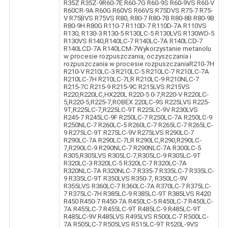
R35Z R35Z-9R60-7E R60-7G R60-9S R60-9VS R60-V
R60CR-9A R60G R60VS R66VS R75DVS R75-7 R75-
V R75BVS R75VS R80, R80-7 R80-7B R80-8B R80-9B
R80-9H R80G R110-7 R110D-7 R110D-7A R110VS
R130, R130-3 R130-5 R130LC-5 R130LVS R130WD-5
R130VS R140,R140LC-7 R140LC-7A R140LCD-7
R140LCD-7A R140LCM-7Wykorzystanie metanolu
w procesie rozpuszczania, oczyszczania i
rozpuszczania w procesie rozpuszczaniaR210-7H
R210-V R210LC-3 R210LC-5 R210LC-7 R210LC-7A
R210LC-7H R210LC-7LR R210LC-9 R210NLC-7
R215-7C R215-9 R215-9C R215LVS R215VS
R220,R220LC,HX220L R220-5 0-7,R220-V R220LC-
5,R220-5,R225-7,ROBEX 220LC-9S R225LVS R225-
9T,R225LC-7,R225LC-9T R225LC-9V R230LVS
R245-7 R245LC-9F R250LC-7 R250LC-7A R250LC-9
R250NLC-7 R260LC-5 R260LC-7 R265LC-7 R265LC-
9 R275LC-9T R275LC-9V R275LVS R290LC-7
R290LC-7A R290LC-7LR R290LC,R290,R290LC-
7,R290LC-9 R290NLC-7 R290NLC-7A R300LC-5
R305,R305LVS R305LC-7,R305LC-9 R305LC-9T
R320LC-3 R320LC-5 R320LC-7 R320LC-7A
R320NLC-7A R320NLC-7 R335-7 R335LC-7 R335LC-
9 R335LC-9T R350LVS R350-7, R350LC-9V
R355LVS R360LC-7 R360LC-7A R370LC-7 R375LC-
7 R375LC-7H R385LC-9 R385LC-9T R385LVS R420
R450 R450-7 R450-7A R450LC-5 R450LC-7 R450LC-
7A R455LC-7 R455LC-9T R485LC-9 R485LC-9T
R485LC-9V R485LVS R495LVS R500LC-7 R500LC-
7A R505LC-7 R505LVS R515LC-9T R520L-9VS