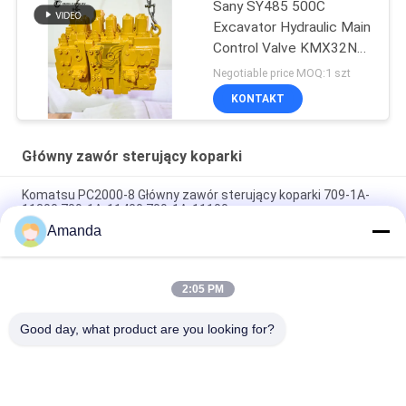
Sany SY485 500C
Excavator Hydraulic Main
Control Valve KMX32NA
High Quality
Negotiable price MOQ:1 szt
KONTAKT
Główny zawór sterujący koparki
Komatsu PC2000-8 Główny zawór sterujący koparki 709-1A-
11300 709-1A-11400 709-1A-11100
Amanda
PC160LC-7 PC160-7 Wynęgarka z zawórami sterującymi
Komatsu, 723-57-16100 Główne części wykopalni
2:05 PM
VOE14541591 Główny zawór sterujący koparki dla Volvo
EC290B EC290C FC329C
Good day, what product are you looking for?
popularne kategorie
Wszystko