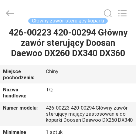
Tieqi
Construction
Machinery
Co.,
Ltd..
Główny zawór sterujący koparki
All
Rights
426-00223 420-00294 Główny
DOM
Reserved.
zawór sterujący Doosan
PRODUKTY
Daewoo DX260 DX340 DX360
FILMY
Miejsce
Chiny
pochodzenia:
POKAZ
Nazwa
TQ
handlowa:
VR
Numer modelu:
426-00223 420-00294 Główny zawór
sterujący mający zastosowanie do
O
koparki Doosan Daewoo DX260 DX340
NAS
Minimalne
1 sztuk