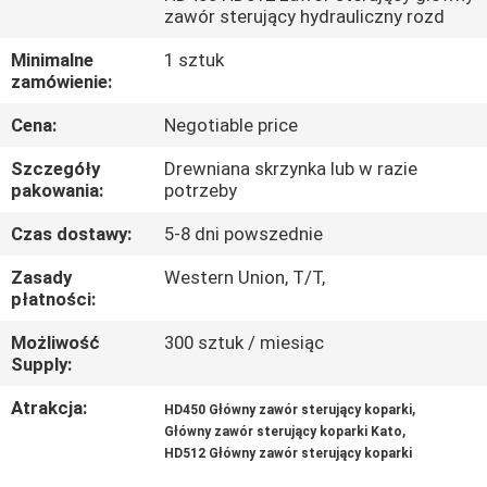
zawór sterujący hydrauliczny rozd
WYCIECZKA
Minimalne
1 sztuk
PO
zamówienie:
FABRYCE
Cena:
Negotiable price
Szczegóły
Drewniana skrzynka lub w razie
KONTROLA
pakowania:
potrzeby
JAKOŚCI
Czas dostawy:
5-8 dni powszednie
Zasady
Western Union, T/T,
SKONTAKTUJ
płatności:
SIĘ
Możliwość
300 sztuk / miesiąc
Supply:
Z
NAMI
Atrakcja:
,
HD450 Główny zawór sterujący koparki
,
Główny zawór sterujący koparki Kato
HD512 Główny zawór sterujący koparki
AKTUALNOŚCI