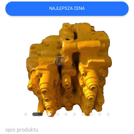
NAJLEPSZA CENA
WSZYSTKIE
PRZYPADKI
POPROSIĆ
O
WYCENĘ
SITEMAP
POLITYKA
PRYWATNOŚCI
opis produktu