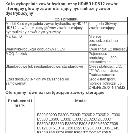
Kato wykopalnia zawór hydrauliczny HD450 HD512 zawór
sterujący główny zawór sterujący hydrauliczny zawór
dystrybucyjny
Opis produktu
Model:
Kato wykopalnia zawór hydrauliczny HD450
kategoria:
Główny
HD512 zawór sterujący główny zawór sterujący
zawór sterujący
hydrauliczny zawór dystrybucyjny
Marka:
TQ
Miejsce
pochodzenia:Inne
państwo
Warunki:
Produkcja odbudowy i OEM
Gwarancja: 12 miesięcy
MOQ: 1 sztuk
Pojemność
produkcyjna: 300
sztuk/miesiąc
Standardowe lub niestandardowe: standardowe
Okres płatności: L/C,
T/T, Western Union,
Tradeassurance
Czas dostawy: 3-7 dni (w zależności od
Środki transportu:
zamówienia)
morskie, lotnicze lub
DHL/FEDEX/TNT/EMS
Oferujemy również następujące zawory sterujące
Producenci i
Model
marki
E320 E320B E320C E320D E320D2 E320D2L E330
E330B E330C E330D E330D2 E320D2 E330D
E330D2 E3336D E336D2 E305.5 E306 E307 E308
E312 E315 E318 E320 E323 E325 E330 E336 E345
E349 E365 E374 E390 E395 TQTQCAT305.5