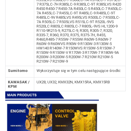
7 R375LC-7H R385LC-9 R385LC-9T R385LVS R420
R450 R450-7 R450-7A R450LC-5 R450LC-7 R450LC-
7A R455LC-7 R455LC-9T R485LC-9 R485LC-9T
R485LC-9V R485LVS R495LVS R500LC-7 R500LC-
7A R505LC-7 R505LVS R515LC-9T R520L-9VS
R520LC R805LC R805LC-7 R805L-9VS HL1200-9
R110-9R215-9, R275LC-9, R305, R305-7, R320,
R335-7, R360, R370, R375, R375-7H, R455,
R460,R485-7 R55W-7 R55Wi R60W-5 R60W-7
R60W-9 R60WVS R90W-9 R130W-3 R130W-5
HW140 R140W-7 R150WVS R150W-5 R150W-7
R150W-9 R150W-V R170W-3 R170W-7 R180W-9A
R200W-3 R200W-5 R200W-7 R210W R210W-5
R210W-7 R210W-9
Sumitomo
Wykorzystuje się w tym celu następujące środki:
KAWASAK /
UX28, UX32, KMX32N, KMX15RA, KMX15RB
KPM