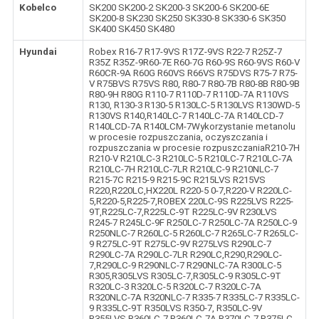
Kobelco
SK200 SK200-2 SK200-3 SK200-6 SK200-6E
SK200-8 SK230 SK250 SK330-8 SK330-6 SK350
SK400 SK450 SK480
Hyundai
Robex R16-7 R17-9VS R17Z-9VS R22-7 R25Z-7
R35Z R35Z-9R60-7E R60-7G R60-9S R60-9VS R60-V
R60CR-9A R60G R60VS R66VS R75DVS R75-7 R75-
V R75BVS R75VS R80, R80-7 R80-7B R80-8B R80-9B
R80-9H R80G R110-7 R110D-7 R110D-7A R110VS
R130, R130-3 R130-5 R130LC-5 R130LVS R130WD-5
R130VS R140,R140LC-7 R140LC-7A R140LCD-7
R140LCD-7A R140LCM-7Wykorzystanie metanolu
w procesie rozpuszczania, oczyszczania i
rozpuszczania w procesie rozpuszczaniaR210-7H
R210-V R210LC-3 R210LC-5 R210LC-7 R210LC-7A
R210LC-7H R210LC-7LR R210LC-9 R210NLC-7
R215-7C R215-9 R215-9C R215LVS R215VS
R220,R220LC,HX220L R220-5 0-7,R220-V R220LC-
5,R220-5,R225-7,ROBEX 220LC-9S R225LVS R225-
9T,R225LC-7,R225LC-9T R225LC-9V R230LVS
R245-7 R245LC-9F R250LC-7 R250LC-7A R250LC-9
R250NLC-7 R260LC-5 R260LC-7 R265LC-7 R265LC-
9 R275LC-9T R275LC-9V R275LVS R290LC-7
R290LC-7A R290LC-7LR R290LC,R290,R290LC-
7,R290LC-9 R290NLC-7 R290NLC-7A R300LC-5
R305,R305LVS R305LC-7,R305LC-9 R305LC-9T
R320LC-3 R320LC-5 R320LC-7 R320LC-7A
R320NLC-7A R320NLC-7 R335-7 R335LC-7 R335LC-
9 R335LC-9T R350LVS R350-7, R350LC-9V
R355LVS R360LC-7 R360LC-7A R370LC-7 R375LC-