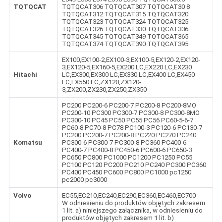
TQTQCAT
TQTQCAT306 TQTQCAT307 TQTQCAT30 8
TQTQCAT312 TQTQCAT315 TQTQCAT320
TQTQCAT323 TQTQCAT324 TQTQCAT325
TQTQCAT326 TQTQCAT330 TQTQCAT336
TQTQCAT345 TQTQCAT349 TQTQCAT365
TQTQCAT374 TQTQCAT390 TQTQCAT395
EX100,EX100-2,EX100-3,EX100-5,EX120-2,EX120-
3,EX120-5,EX160-5,EX200 LC,EX220 LC,EX230
Hitachi
LC,EX300,EX300 LC,EX330 LC,EX400 LC,EX450
LC,EX550 LC,ZX120,ZX120-
3,ZX200,ZX230,ZX250,ZX350
PC200 PC200-6 PC200-7 PC200-8 PC200-8MO
PC200-10 PC300 PC300-7 PC300-8 PC300-8MO
PC300-10 PC45 PC50 PC55 PC56 PC60-5-6-7
PC60-8 PC70-8 PC78 PC100-3 PC120-6 PC130-7
PC200 PC200-7 PC200-8 PC220 PC270 PC240
Komatsu
PC300-6 PC300-7 PC300-8 PC360 PC400-6
PC400-7 PC400-8 PC450-6 PC600-6 PC650-3
PC650 PC800 PC1000 PC1200 PC1250 PC55
PC100 PC120 PC200 PC210 PC240 PC300 PC360
PC400 PC450 PC600 PC800 PC1000 pc1250
pc2000 pc3000
Volvo
EC55,EC210,EC240,EC290,EC360,EC460,EC700
W odniesieniu do produktów objętych zakresem
1 lit. a) niniejszego załącznika, w odniesieniu do
produktów objętych zakresem 1 lit. b)