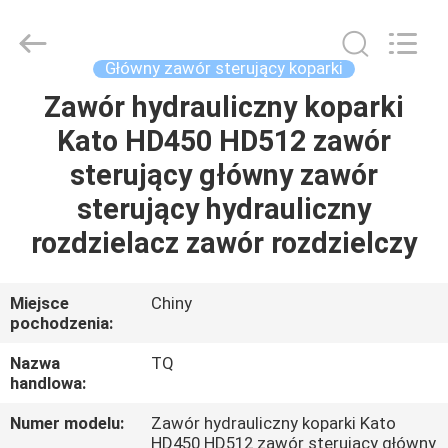
Tieqi
Construction
Machinery
Co.,
Ltd..
Główny zawór sterujący koparki
All
Rights
Zawór hydrauliczny koparki
DOM
Reserved.
Kato HD450 HD512 zawór
PRODUKTY
sterujący główny zawór
sterujący hydrauliczny
FILMY
rozdzielacz zawór rozdzielczy
POKAZ
Miejsce
Chiny
pochodzenia:
VR
Nazwa
TQ
handlowa:
O
NAS
Numer modelu:
Zawór hydrauliczny koparki Kato
HD450 HD512 zawór sterujący główny