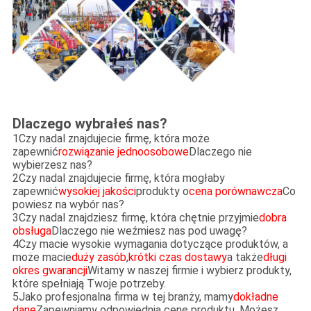
Dlaczego wybrałeś nas?
1Czy nadal znajdujecie firmę, która może
zapewnić
rozwiązanie jednoosobowe
Dlaczego nie
wybierzesz nas?
2Czy nadal znajdujecie firmę, która mogłaby
zapewnić
wysokiej jakości
produkty o
cena porównawcza
Co
powiesz na wybór nas?
3Czy nadal znajdziesz firmę, która chętnie przyjmie
dobra
obsługa
Dlaczego nie weźmiesz nas pod uwagę?
4Czy macie wysokie wymagania dotyczące produktów, a
może macie
duży zasób
,
krótki czas dostawy
a także
długi
okres gwarancji
Witamy w naszej firmie i wybierz produkty,
które spełniają Twoje potrzeby.
5Jako profesjonalna firma w tej branży, mamy
dokładne
dane
Zapewniamy odpowiednią cenę produktu. Możesz