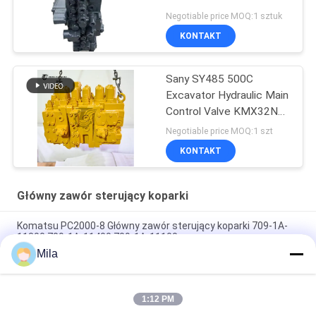
Negotiable price MOQ:1 sztuk
KONTAKT
Sany SY485 500C
Excavator Hydraulic Main
Control Valve KMX32NA
High Quality
Negotiable price MOQ:1 szt
KONTAKT
Główny zawór sterujący koparki
Komatsu PC2000-8 Główny zawór sterujący koparki 709-1A-
11300 709-1A-11400 709-1A-11100
Mila
PC160LC-7 PC160-7 Wynęgarka z zawórami sterującymi
Komatsu, 723-57-16100 Główne części wykopalni
1:12 PM
VOE14541591 Główny zawór sterujący koparki dla Volvo