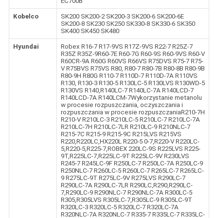
EC700B
Kobelco
SK200 SK200-2 SK200-3 SK200-6 SK200-6E
SK200-8 SK230 SK250 SK330-8 SK330-6 SK350
SK400 SK450 SK480
Hyundai
Robex R16-7 R17-9VS R17Z-9VS R22-7 R25Z-7
R35Z R35Z-9R60-7E R60-7G R60-9S R60-9VS R60-V
R60CR-9A R60G R60VS R66VS R75DVS R75-7 R75-
V R75BVS R75VS R80, R80-7 R80-7B R80-8B R80-9B
R80-9H R80G R110-7 R110D-7 R110D-7A R110VS
R130, R130-3 R130-5 R130LC-5 R130LVS R130WD-5
R130VS R140,R140LC-7 R140LC-7A R140LCD-7
R140LCD-7A R140LCM-7Wykorzystanie metanolu
w procesie rozpuszczania, oczyszczania i
rozpuszczania w procesie rozpuszczaniaR210-7H
R210-V R210LC-3 R210LC-5 R210LC-7 R210LC-7A
R210LC-7H R210LC-7LR R210LC-9 R210NLC-7
R215-7C R215-9 R215-9C R215LVS R215VS
R220,R220LC,HX220L R220-5 0-7,R220-V R220LC-
5,R220-5,R225-7,ROBEX 220LC-9S R225LVS R225-
9T,R225LC-7,R225LC-9T R225LC-9V R230LVS
R245-7 R245LC-9F R250LC-7 R250LC-7A R250LC-9
R250NLC-7 R260LC-5 R260LC-7 R265LC-7 R265LC-
9 R275LC-9T R275LC-9V R275LVS R290LC-7
R290LC-7A R290LC-7LR R290LC,R290,R290LC-
7,R290LC-9 R290NLC-7 R290NLC-7A R300LC-5
R305,R305LVS R305LC-7,R305LC-9 R305LC-9T
R320LC-3 R320LC-5 R320LC-7 R320LC-7A
R320NLC-7A R320NLC-7 R335-7 R335LC-7 R335LC-