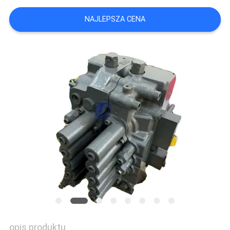
NAJLEPSZA CENA
WSZYSTKIE
PRZYPADKI
POPROSIĆ
O
WYCENĘ
SITEMAP
POLITYKA
PRYWATNOŚCI
opis produktu