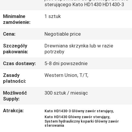
sterującego Kato HD1430 HD1430-3
WYCIECZKA
Minimalne
1 sztuk
PO
zamówienie:
FABRYCE
Cena:
Negotiable price
Szczegóły
Drewniana skrzynka lub w razie
KONTROLA
pakowania:
potrzeby
JAKOŚCI
Czas dostawy:
5-8 dni powszednie
Zasady
Western Union, T/T,
SKONTAKTUJ
płatności:
SIĘ
Możliwość
300 sztuk / miesiąc
Supply:
Z
NAMI
Atrakcja:
,
Kato HD1430-3 Główny zawór sterujący
,
Kato HD1430 Główny zawór sterujący
System hydrauliczny koparki Główny zawór
sterowania
AKTUALNOŚCI