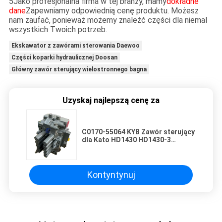
5Jako profesjonalna firma w tej branży, mamy
dokładne
dane
Zapewniamy odpowiednią cenę produktu. Możesz
nam zaufać, ponieważ możemy znaleźć części dla niemal
wszystkich Twoich potrzeb.
Ekskawator z zawórami sterowania Daewoo
Części koparki hydraulicznej Doosan
Główny zawór sterujący wielostronnego bagna
Uzyskaj najlepszą cenę za
C0170-55064 KYB Zawór sterujący
dla Kato HD1430 HD1430-3
Główny zawór sterujący części
systemu hydraulicznego koparki
Kontyntynuj