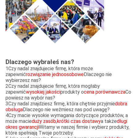
Dlaczego wybrałeś nas?
1Czy nadal znajdujecie firmę, która może
zapewnić
rozwiązanie jednoosobowe
Dlaczego nie
wybierzesz nas?
2Czy nadal znajdujecie firmę, która mogłaby
zapewnić
wysokiej jakości
produkty o
cena porównawcza
Co
powiesz na wybór nas?
3Czy nadal znajdziesz firmę, która chętnie przyjmie
dobra
obsługa
Dlaczego nie weźmiesz nas pod uwagę?
4Czy macie wysokie wymagania dotyczące produktów, a
może macie
duży zasób
,
krótki czas dostawy
a także
długi
okres gwarancji
Witamy w naszej firmie i wybierz produkty,
które spełniają Twoje potrzeby.