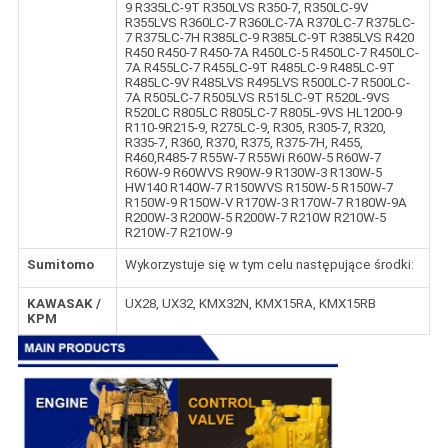
9 R335LC-9T R350LVS R350-7, R350LC-9V
R355LVS R360LC-7 R360LC-7A R370LC-7 R375LC-
7 R375LC-7H R385LC-9 R385LC-9T R385LVS R420
R450 R450-7 R450-7A R450LC-5 R450LC-7 R450LC-
7A R455LC-7 R455LC-9T R485LC-9 R485LC-9T
R485LC-9V R485LVS R495LVS R500LC-7 R500LC-
7A R505LC-7 R505LVS R515LC-9T R520L-9VS
R520LC R805LC R805LC-7 R805L-9VS HL1200-9
R110-9R215-9, R275LC-9, R305, R305-7, R320,
R335-7, R360, R370, R375, R375-7H, R455,
R460,R485-7 R55W-7 R55Wi R60W-5 R60W-7
R60W-9 R60WVS R90W-9 R130W-3 R130W-5
HW140 R140W-7 R150WVS R150W-5 R150W-7
R150W-9 R150W-V R170W-3 R170W-7 R180W-9A
R200W-3 R200W-5 R200W-7 R210W R210W-5
R210W-7 R210W-9
Sumitomo
Wykorzystuje się w tym celu następujące środki:
KAWASAK /
UX28, UX32, KMX32N, KMX15RA, KMX15RB
KPM