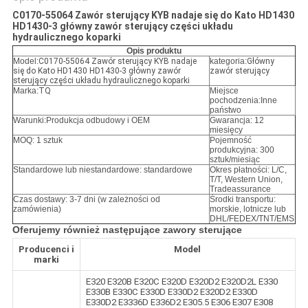
C0170-55064 Zawór sterujący KYB nadaje się do Kato HD1430
HD1430-3 główny zawór sterujący części układu
hydraulicznego koparki
Opis produktu
Model:
C0170-55064 Zawór sterujący KYB nadaje
kategoria:
Główny
się do Kato HD1430 HD1430-3 główny zawór
zawór sterujący
sterujący części układu hydraulicznego koparki
Marka:
TQ
Miejsce
pochodzenia:Inne
państwo
Warunki:
Produkcja odbudowy i OEM
Gwarancja: 12
miesięcy
MOQ: 1 sztuk
Pojemność
produkcyjna: 300
sztuk/miesiąc
Standardowe lub niestandardowe: standardowe
Okres płatności: L/C,
T/T, Western Union,
Tradeassurance
Czas dostawy: 3-7 dni (w zależności od
Środki transportu:
zamówienia)
morskie, lotnicze lub
DHL/FEDEX/TNT/EMS
Oferujemy również następujące zawory sterujące
Producenci i
Model
marki
E320 E320B E320C E320D E320D2 E320D2L E330
E330B E330C E330D E330D2 E320D2 E330D
E330D2 E3336D E336D2 E305.5 E306 E307 E308