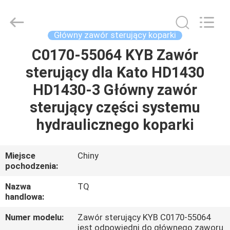
Tieqi
Construction
Machinery
Co.,
Ltd..
Główny zawór sterujący koparki
All
Rights
C0170-55064 KYB Zawór
DOM
Reserved.
sterujący dla Kato HD1430
PRODUKTY
HD1430-3 Główny zawór
sterujący części systemu
FILMY
hydraulicznego koparki
POKAZ
Miejsce
Chiny
pochodzenia:
VR
Nazwa
TQ
handlowa:
O
NAS
Numer modelu:
Zawór sterujący KYB C0170-55064
jest odpowiedni do głównego zaworu