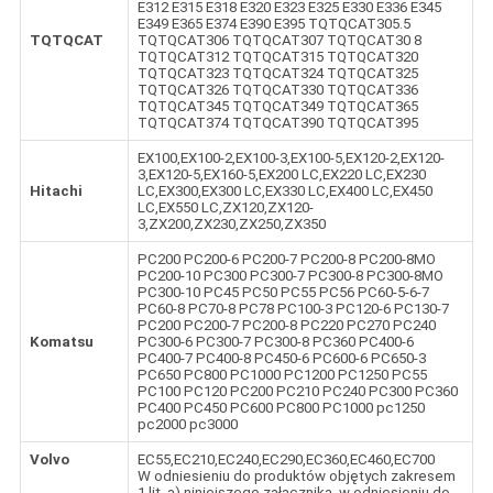
E312 E315 E318 E320 E323 E325 E330 E336 E345
E349 E365 E374 E390 E395 TQTQCAT305.5
TQTQCAT
TQTQCAT306 TQTQCAT307 TQTQCAT30 8
TQTQCAT312 TQTQCAT315 TQTQCAT320
TQTQCAT323 TQTQCAT324 TQTQCAT325
TQTQCAT326 TQTQCAT330 TQTQCAT336
TQTQCAT345 TQTQCAT349 TQTQCAT365
TQTQCAT374 TQTQCAT390 TQTQCAT395
EX100,EX100-2,EX100-3,EX100-5,EX120-2,EX120-
3,EX120-5,EX160-5,EX200 LC,EX220 LC,EX230
Hitachi
LC,EX300,EX300 LC,EX330 LC,EX400 LC,EX450
LC,EX550 LC,ZX120,ZX120-
3,ZX200,ZX230,ZX250,ZX350
PC200 PC200-6 PC200-7 PC200-8 PC200-8MO
PC200-10 PC300 PC300-7 PC300-8 PC300-8MO
PC300-10 PC45 PC50 PC55 PC56 PC60-5-6-7
PC60-8 PC70-8 PC78 PC100-3 PC120-6 PC130-7
PC200 PC200-7 PC200-8 PC220 PC270 PC240
Komatsu
PC300-6 PC300-7 PC300-8 PC360 PC400-6
PC400-7 PC400-8 PC450-6 PC600-6 PC650-3
PC650 PC800 PC1000 PC1200 PC1250 PC55
PC100 PC120 PC200 PC210 PC240 PC300 PC360
PC400 PC450 PC600 PC800 PC1000 pc1250
pc2000 pc3000
Volvo
EC55,EC210,EC240,EC290,EC360,EC460,EC700
W odniesieniu do produktów objętych zakresem
1 lit. a) niniejszego załącznika, w odniesieniu do