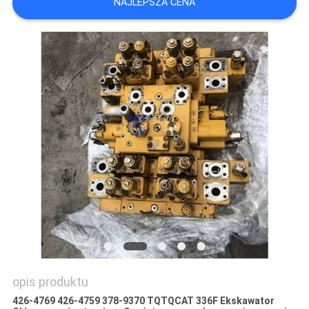
NAJLEPSZA CENA
WSZYSTKIE
PRZYPADKI
POPROSIĆ
O
WYCENĘ
SITEMAP
POLITYKA
PRYWATNOŚCI
opis produktu
426-4769 426-4759 378-9370 TQTQCAT 336F Ekskawator