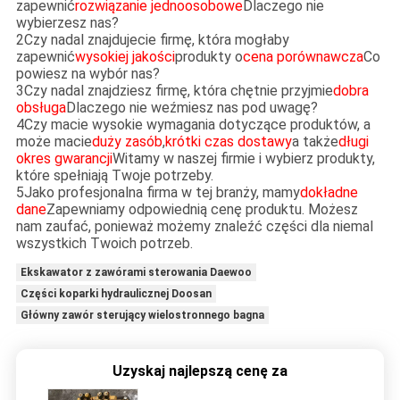
zapewnić
rozwiązanie jednoosobowe
Dlaczego nie
wybierzesz nas?
2Czy nadal znajdujecie firmę, która mogłaby
zapewnić
wysokiej jakości
produkty o
cena porównawcza
Co
powiesz na wybór nas?
3Czy nadal znajdziesz firmę, która chętnie przyjmie
dobra
obsługa
Dlaczego nie weźmiesz nas pod uwagę?
4Czy macie wysokie wymagania dotyczące produktów, a
może macie
duży zasób
,
krótki czas dostawy
a także
długi
okres gwarancji
Witamy w naszej firmie i wybierz produkty,
które spełniają Twoje potrzeby.
5Jako profesjonalna firma w tej branży, mamy
dokładne
dane
Zapewniamy odpowiednią cenę produktu. Możesz
nam zaufać, ponieważ możemy znaleźć części dla niemal
wszystkich Twoich potrzeb.
Ekskawator z zawórami sterowania Daewoo
Części koparki hydraulicznej Doosan
Główny zawór sterujący wielostronnego bagna
Uzyskaj najlepszą cenę za