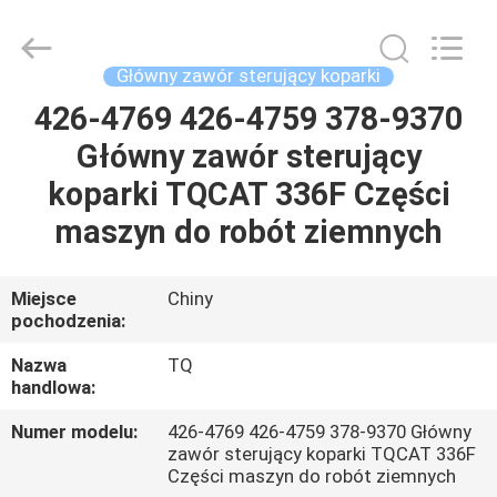
Tieqi
Construction
Machinery
Co.,
Ltd..
Główny zawór sterujący koparki
All
Rights
426-4769 426-4759 378-9370
DOM
Reserved.
Główny zawór sterujący
PRODUKTY
koparki TQCAT 336F Części
maszyn do robót ziemnych
FILMY
Miejsce
Chiny
pochodzenia:
POKAZ
VR
Nazwa
TQ
handlowa:
O
Numer modelu:
426-4769 426-4759 378-9370 Główny
zawór sterujący koparki TQCAT 336F
NAS
Części maszyn do robót ziemnych