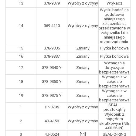
13
378-9379
Wyroby z cytryny
Wtykacz
Wyniki badań na
podstawie
niniejszego
załącznika są
14
369-4110
Wyroby z cytryny
przedstawione w
załączniku I do
niniejszego
rozporządzenia.
15
378-9336
Zmiany
Płytka końcowa
16
378-9337
Zmiany
Płytka końcowa
Wymagania
17
378-9340 Y
Zmiany
dotyczące
bezpieczeństwa
Wymagania w
18
378-9350 Y
Zmiany
zakresie
bezpieczeństwa
Wymagania w
19
378-9375 Y
Zmiany
zakresie
bezpieczeństwa
SEAL -
1
1P-3705
Wyroby z cytryny
prostokątny
Wyrobnik z
napędem
2
4B-4158
Wyroby z cytryny
skrutkowym (NIE
4X0.25-IN)
3
4J-0524
[11]
SEAL-O-RING