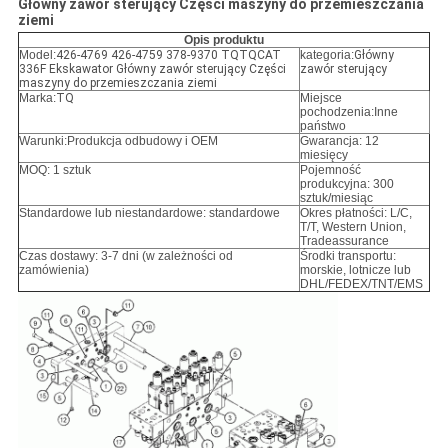
Główny zawór sterujący Części maszyny do przemieszczania
ziemi
Opis produktu
Model:
426-4769 426-4759 378-9370 TQTQCAT
kategoria:
Główny
336F Ekskawator Główny zawór sterujący Części
zawór sterujący
maszyny do przemieszczania ziemi
Marka:
TQ
Miejsce
pochodzenia:Inne
państwo
Warunki:
Produkcja odbudowy i OEM
Gwarancja: 12
miesięcy
MOQ: 1 sztuk
Pojemność
produkcyjna: 300
sztuk/miesiąc
Standardowe lub niestandardowe: standardowe
Okres płatności: L/C,
T/T, Western Union,
Tradeassurance
Czas dostawy: 3-7 dni (w zależności od
Środki transportu:
zamówienia)
morskie, lotnicze lub
DHL/FEDEX/TNT/EMS