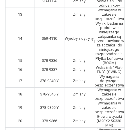
9S-8004
Zmiany
odniesieniu do
odnośników
Wymagania w
13
Zmiany
zakresie
bezpieczeństwa
Wyniki badań na
podstawie
niniejszego
załącznika są
14
369-4110
Wyroby z cytryny
przedstawione w
załączniku I do
niniejszego
rozporządzenia.
Płytka końcowa
15
378-9336
Zmiany
(BOOM)
Wskaźnik "Plat-
16
378-9337
Zmiany
END" (SWING)
Wymagania
17
378-9340 Y
Zmiany
dotyczące
bezpieczeństwa
Wymagania w
18
378-9345 Y
Zmiany
zakresie
bezpieczeństwa
Wymagania w
19
378-9350 Y
Zmiany
zakresie
bezpieczeństwa
Głowa wtyczki
20
378-9366
Zmiany
(M20X2.5X330-
MM)
Wymagania w