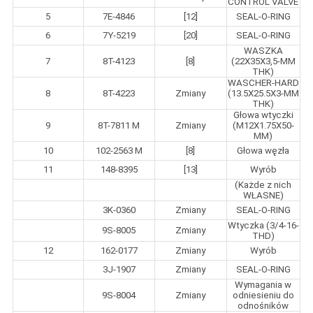
CONTROL VALVE
5
7E-4846
[12]
SEAL-O-RING
6
7Y-5219
[20]
SEAL-O-RING
WASZKA
7
8T-4123
[8]
(22X35X3,5-MM
THK)
WASCHER-HARD
8
8T-4223
Zmiany
(13.5X25.5X3-MM
THK)
Głowa wtyczki
9
8T-7811 M
Zmiany
(M12X1.75X50-
MM)
10
102-2563 M
[8]
Głowa węzła
11
148-8395
[13]
Wyrób
(Każde z nich
WŁASNE)
3K-0360
Zmiany
SEAL-O-RING
Wtyczka (3/4-16-
9S-8005
Zmiany
THD)
12
162-0177
Zmiany
Wyrób
3J-1907
Zmiany
SEAL-O-RING
Wymagania w
9S-8004
Zmiany
odniesieniu do
odnośników