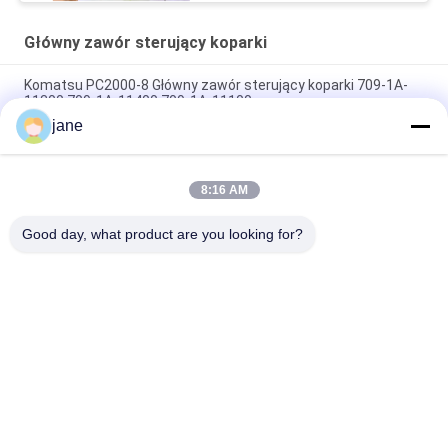
Główny zawór sterujący koparki
Komatsu PC2000-8 Główny zawór sterujący koparki 709-1A-
11300 709-1A-11400 709-1A-11100
jane
PC160LC-7 PC160-7 Wynęgarka z zawórami sterującymi
Komatsu, 723-57-16100 Główne części wykopalni
8:16 AM
VOE14541591 Główny zawór sterujący koparki dla Volvo
EC290B EC290C FC329C
Good day, what product are you looking for?
popularne kategorie
Wszystko
Pompa Hydrauliczna 
Główny Zawór 
Koparki
Sterujący Koparki
Napęd Końcowy 
Przekładnia 
Koparki
Obrotowa Koparki