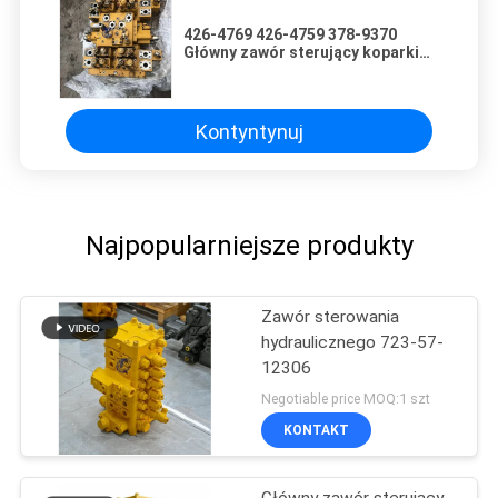
426-4769 426-4759 378-9370
Główny zawór sterujący koparki
TQCAT 336F Części maszyn do
robót ziemnych
Kontyntynuj
Najpopularniejsze produkty
Zawór sterowania
hydraulicznego 723-57-
12306
Negotiable price MOQ:1 szt
KONTAKT