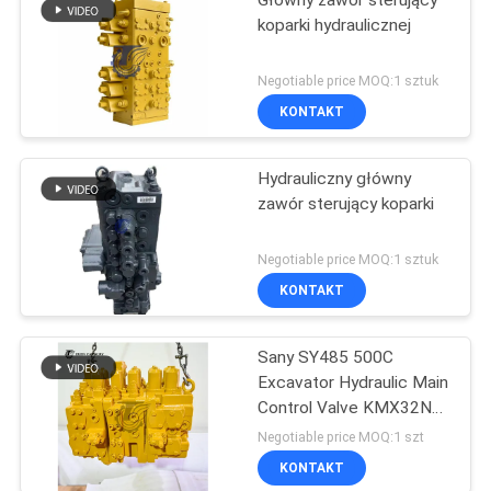
Główny zawór sterujący
koparki hydraulicznej
Negotiable price MOQ:1 sztuk
KONTAKT
Hydrauliczny główny
zawór sterujący koparki
Negotiable price MOQ:1 sztuk
KONTAKT
Sany SY485 500C
Excavator Hydraulic Main
Control Valve KMX32NA
High Quality
Negotiable price MOQ:1 szt
KONTAKT