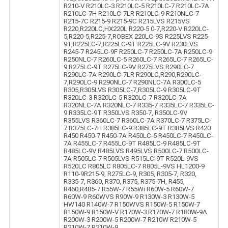
R210-V R210LC-3 R210LC-5 R210LC-7 R210LC-7A
R210LC-7H R210LC-7LR R210LC-9 R210NLC-7
R215-7C R215-9 R215-9C R215LVS R215VS
R220,R220LC,HX220L R220-5 0-7,R220-V R220LC-
5,R220-5,R225-7,ROBEX 220LC-9S R225LVS R225-
9T,R225LC-7,R225LC-9T R225LC-9V R230LVS
R245-7 R245LC-9F R250LC-7 R250LC-7A R250LC-9
R250NLC-7 R260LC-5 R260LC-7 R265LC-7 R265LC-
9 R275LC-9T R275LC-9V R275LVS R290LC-7
R290LC-7A R290LC-7LR R290LC,R290,R290LC-
7,R290LC-9 R290NLC-7 R290NLC-7A R300LC-5
R305,R305LVS R305LC-7,R305LC-9 R305LC-9T
R320LC-3 R320LC-5 R320LC-7 R320LC-7A
R320NLC-7A R320NLC-7 R335-7 R335LC-7 R335LC-
9 R335LC-9T R350LVS R350-7, R350LC-9V
R355LVS R360LC-7 R360LC-7A R370LC-7 R375LC-
7 R375LC-7H R385LC-9 R385LC-9T R385LVS R420
R450 R450-7 R450-7A R450LC-5 R450LC-7 R450LC-
7A R455LC-7 R455LC-9T R485LC-9 R485LC-9T
R485LC-9V R485LVS R495LVS R500LC-7 R500LC-
7A R505LC-7 R505LVS R515LC-9T R520L-9VS
R520LC R805LC R805LC-7 R805L-9VS HL1200-9
R110-9R215-9, R275LC-9, R305, R305-7, R320,
R335-7, R360, R370, R375, R375-7H, R455,
R460,R485-7 R55W-7 R55Wi R60W-5 R60W-7
R60W-9 R60WVS R90W-9 R130W-3 R130W-5
HW140 R140W-7 R150WVS R150W-5 R150W-7
R150W-9 R150W-V R170W-3 R170W-7 R180W-9A
R200W-3 R200W-5 R200W-7 R210W R210W-5
R210W-7 R210W-9