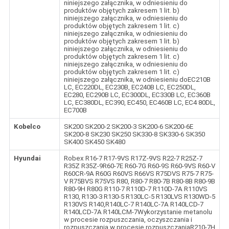
niniejszego załącznika, w odniesieniu do
produktów objętych zakresem 1 lit. b)
niniejszego załącznika, w odniesieniu do
produktów objętych zakresem 1 lit. c)
niniejszego załącznika, w odniesieniu do
produktów objętych zakresem 1 lit. b)
niniejszego załącznika, w odniesieniu do
produktów objętych zakresem 1 lit. c)
niniejszego załącznika, w odniesieniu do
produktów objętych zakresem 1 lit. c)
niniejszego załącznika, w odniesieniu doEC210B
LC, EC220DL, EC230B, EC240B LC, EC250DL,
EC280, EC290B LC, EC300DL, EC330B LC, EC360B
LC, EC380DL, EC390, EC450, EC460B LC, EC4 80DL,
EC700B
Kobelco
SK200 SK200-2 SK200-3 SK200-6 SK200-6E
SK200-8 SK230 SK250 SK330-8 SK330-6 SK350
SK400 SK450 SK480
Hyundai
Robex R16-7 R17-9VS R17Z-9VS R22-7 R25Z-7
R35Z R35Z-9R60-7E R60-7G R60-9S R60-9VS R60-V
R60CR-9A R60G R60VS R66VS R75DVS R75-7 R75-
V R75BVS R75VS R80, R80-7 R80-7B R80-8B R80-9B
R80-9H R80G R110-7 R110D-7 R110D-7A R110VS
R130, R130-3 R130-5 R130LC-5 R130LVS R130WD-5
R130VS R140,R140LC-7 R140LC-7A R140LCD-7
R140LCD-7A R140LCM-7Wykorzystanie metanolu
w procesie rozpuszczania, oczyszczania i
rozpuszczania w procesie rozpuszczaniaR210-7H