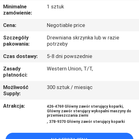
Minimalne
1 sztuk
WYCIECZKA
zamówienie:
PO
Cena:
Negotiable price
FABRYCE
Szczegóły
Drewniana skrzynka lub w razie
pakowania:
potrzeby
KONTROLA
Czas dostawy:
5-8 dni powszednie
JAKOŚCI
Zasady
Western Union, T/T,
płatności:
SKONTAKTUJ
Możliwość
300 sztuk / miesiąc
Supply:
SIĘ
Z
Atrakcja:
,
426-4769 Główny zawór sterujący koparki
Główny zawór sterujący wykopalni maszyny do
NAMI
przemieszczania ziemi
,
378-9370 Główny zawór sterujący koparki
AKTUALNOŚCI