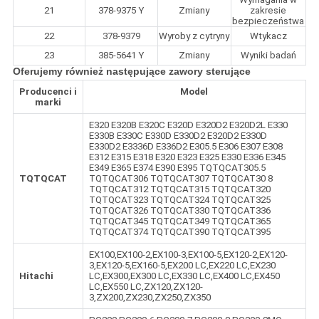
21
378-9375 Y
Zmiany
zakresie
bezpieczeństwa
22
378-9379
Wyroby z cytryny
Wtykacz
23
385-5641 Y
Zmiany
Wyniki badań
Oferujemy również następujące zawory sterujące
Producenci i
Model
marki
E320 E320B E320C E320D E320D2 E320D2L E330
E330B E330C E330D E330D2 E320D2 E330D
E330D2 E3336D E336D2 E305.5 E306 E307 E308
E312 E315 E318 E320 E323 E325 E330 E336 E345
E349 E365 E374 E390 E395 TQTQCAT305.5
TQTQCAT
TQTQCAT306 TQTQCAT307 TQTQCAT30 8
TQTQCAT312 TQTQCAT315 TQTQCAT320
TQTQCAT323 TQTQCAT324 TQTQCAT325
TQTQCAT326 TQTQCAT330 TQTQCAT336
TQTQCAT345 TQTQCAT349 TQTQCAT365
TQTQCAT374 TQTQCAT390 TQTQCAT395
EX100,EX100-2,EX100-3,EX100-5,EX120-2,EX120-
3,EX120-5,EX160-5,EX200 LC,EX220 LC,EX230
Hitachi
LC,EX300,EX300 LC,EX330 LC,EX400 LC,EX450
LC,EX550 LC,ZX120,ZX120-
3,ZX200,ZX230,ZX250,ZX350