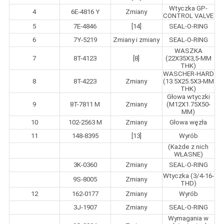
Wtyczka GP-
4
6E-4816 Y
Zmiany
CONTROL VALVE
5
7E-4846
[14]
SEAL-O-RING
6
7Y-5219
Zmiany i zmiany
SEAL-O-RING
WASZKA
7
8T-4123
[8]
(22X35X3,5-MM
THK)
WASCHER-HARD
8
8T-4223
Zmiany
(13.5X25.5X3-MM
THK)
Głowa wtyczki
9
8T-7811 M
Zmiany
(M12X1.75X50-
MM)
10
102-2563 M
Zmiany
Głowa węzła
11
148-8395
[13]
Wyrób
(Każde z nich
WŁASNE)
3K-0360
Zmiany
SEAL-O-RING
Wtyczka (3/4-16-
9S-8005
Zmiany
THD)
12
162-0177
Zmiany
Wyrób
3J-1907
Zmiany
SEAL-O-RING
Wymagania w