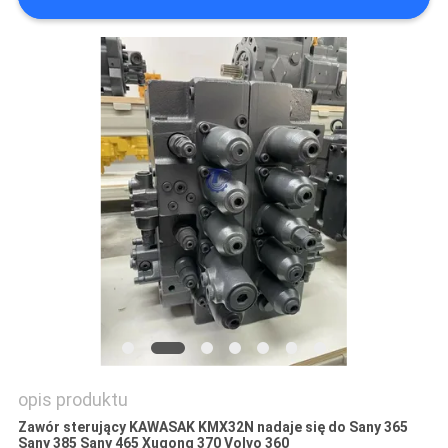
WSZYSTKIE
PRZYPADKI
POPROSIĆ
O
WYCENĘ
SITEMAP
POLITYKA
PRYWATNOŚCI
opis produktu
Zawór sterujący KAWASAK KMX32N nadaje się do Sany 365
Sany 385 Sany 465 Xugong 370 Volvo 360