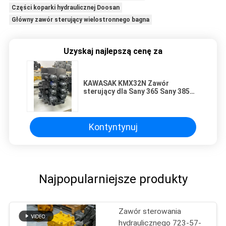
Części koparki hydraulicznej Doosan
Główny zawór sterujący wielostronnego bagna
Uzyskaj najlepszą cenę za
KAWASAK KMX32N Zawór
sterujący dla Sany 365 Sany 385
Sany 465 Xugong 370 Volvo 360
Kontyntynuj
Najpopularniejsze produkty
Zawór sterowania
hydraulicznego 723-57-