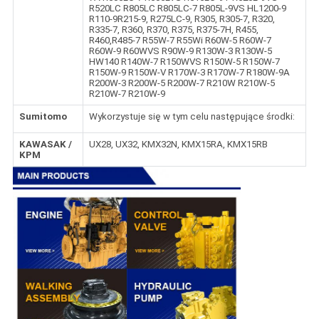
R520LC R805LC R805LC-7 R805L-9VS HL1200-9
R110-9R215-9, R275LC-9, R305, R305-7, R320,
R335-7, R360, R370, R375, R375-7H, R455,
R460,R485-7 R55W-7 R55Wi R60W-5 R60W-7
R60W-9 R60WVS R90W-9 R130W-3 R130W-5
HW140 R140W-7 R150WVS R150W-5 R150W-7
R150W-9 R150W-V R170W-3 R170W-7 R180W-9A
R200W-3 R200W-5 R200W-7 R210W R210W-5
R210W-7 R210W-9
Sumitomo
Wykorzystuje się w tym celu następujące środki:
KAWASAK /
UX28, UX32, KMX32N, KMX15RA, KMX15RB
KPM