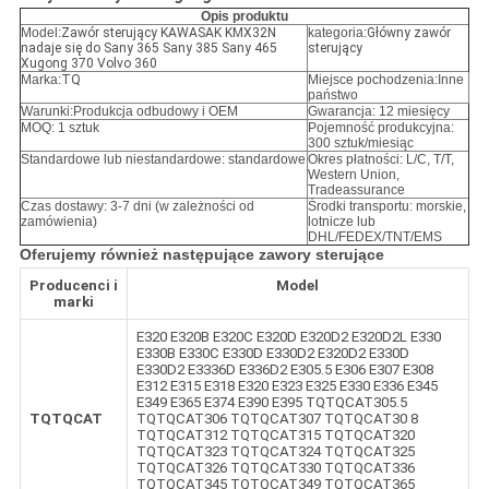
Opis produktu
Model:
Zawór sterujący KAWASAK KMX32N
kategoria:
Główny zawór
nadaje się do Sany 365 Sany 385 Sany 465
sterujący
Xugong 370 Volvo 360
Marka:
TQ
Miejsce pochodzenia:Inne
państwo
Warunki:
Produkcja odbudowy i OEM
Gwarancja: 12 miesięcy
MOQ: 1 sztuk
Pojemność produkcyjna:
300 sztuk/miesiąc
Standardowe lub niestandardowe: standardowe
Okres płatności: L/C, T/T,
Western Union,
Tradeassurance
Czas dostawy: 3-7 dni (w zależności od
Środki transportu: morskie,
zamówienia)
lotnicze lub
DHL/FEDEX/TNT/EMS
Oferujemy również następujące zawory sterujące
Producenci i
Model
marki
E320 E320B E320C E320D E320D2 E320D2L E330
E330B E330C E330D E330D2 E320D2 E330D
E330D2 E3336D E336D2 E305.5 E306 E307 E308
E312 E315 E318 E320 E323 E325 E330 E336 E345
E349 E365 E374 E390 E395 TQTQCAT305.5
TQTQCAT
TQTQCAT306 TQTQCAT307 TQTQCAT30 8
TQTQCAT312 TQTQCAT315 TQTQCAT320
TQTQCAT323 TQTQCAT324 TQTQCAT325
TQTQCAT326 TQTQCAT330 TQTQCAT336
TQTQCAT345 TQTQCAT349 TQTQCAT365