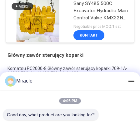
Sany SY485 500C
Excavator Hydraulic Main
Control Valve KMX32NA
High Quality
Negotiable price MOQ:1 szt
KONTAKT
Główny zawór sterujący koparki
Komatsu PC2000-8 Główny zawór sterujący koparki 709-1A-
11300 709-1A-11400 709-1A-11100
Miracle
PC160LC-7 PC160-7 Wynęgarka z zawórami sterującymi
Komatsu, 723-57-16100 Główne części wykopalni
4:05 PM
VOE14541591 Główny zawór sterujący koparki dla Volvo
EC290B EC290C FC329C
Good day, what product are you looking for?
popularne kategorie
Wszystko