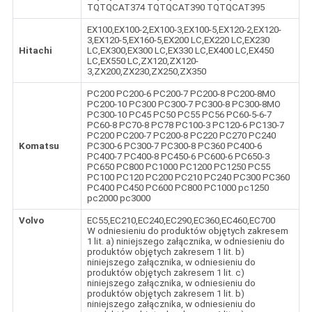
TQTQCAT374 TQTQCAT390 TQTQCAT395
EX100,EX100-2,EX100-3,EX100-5,EX120-2,EX120-
3,EX120-5,EX160-5,EX200 LC,EX220 LC,EX230
Hitachi
LC,EX300,EX300 LC,EX330 LC,EX400 LC,EX450
LC,EX550 LC,ZX120,ZX120-
3,ZX200,ZX230,ZX250,ZX350
PC200 PC200-6 PC200-7 PC200-8 PC200-8MO
PC200-10 PC300 PC300-7 PC300-8 PC300-8MO
PC300-10 PC45 PC50 PC55 PC56 PC60-5-6-7
PC60-8 PC70-8 PC78 PC100-3 PC120-6 PC130-7
PC200 PC200-7 PC200-8 PC220 PC270 PC240
Komatsu
PC300-6 PC300-7 PC300-8 PC360 PC400-6
PC400-7 PC400-8 PC450-6 PC600-6 PC650-3
PC650 PC800 PC1000 PC1200 PC1250 PC55
PC100 PC120 PC200 PC210 PC240 PC300 PC360
PC400 PC450 PC600 PC800 PC1000 pc1250
pc2000 pc3000
Volvo
EC55,EC210,EC240,EC290,EC360,EC460,EC700
W odniesieniu do produktów objętych zakresem
1 lit. a) niniejszego załącznika, w odniesieniu do
produktów objętych zakresem 1 lit. b)
niniejszego załącznika, w odniesieniu do
produktów objętych zakresem 1 lit. c)
niniejszego załącznika, w odniesieniu do
produktów objętych zakresem 1 lit. b)
niniejszego załącznika, w odniesieniu do