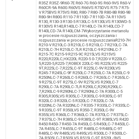
R35Z R35Z-9R60-7E R60-7G R60-9S R60-9VS R60-V
R60CR-9A R60G R60VS R66VS R75DVS R75-7 R75-
V R75BVS R75VS R80, R80-7 R80-7B R80-8B R80-9B
R80-9H R80G R110-7 R110D-7 R110D-7A R110VS
R130, R130-3 R130-5 R130LC-5 R130LVS R130WD-5
R130VS R140,R140LC-7 R140LC-7A R140LCD-7
R140LCD-7A R140LCM-7Wykorzystanie metanolu
w procesie rozpuszczania, oczyszczania i
rozpuszczania w procesie rozpuszczaniaR210-7H
R210-V R210LC-3 R210LC-5 R210LC-7 R210LC-7A
R210LC-7H R210LC-7LR R210LC-9 R210NLC-7
R215-7C R215-9 R215-9C R215LVS R215VS
R220,R220LC,HX220L R220-5 0-7,R220-V R220LC-
5,R220-5,R225-7,ROBEX 220LC-9S R225LVS R225-
9T,R225LC-7,R225LC-9T R225LC-9V R230LVS
R245-7 R245LC-9F R250LC-7 R250LC-7A R250LC-9
R250NLC-7 R260LC-5 R260LC-7 R265LC-7 R265LC-
9 R275LC-9T R275LC-9V R275LVS R290LC-7
R290LC-7A R290LC-7LR R290LC,R290,R290LC-
7,R290LC-9 R290NLC-7 R290NLC-7A R300LC-5
R305,R305LVS R305LC-7,R305LC-9 R305LC-9T
R320LC-3 R320LC-5 R320LC-7 R320LC-7A
R320NLC-7A R320NLC-7 R335-7 R335LC-7 R335LC-
9 R335LC-9T R350LVS R350-7, R350LC-9V
R355LVS R360LC-7 R360LC-7A R370LC-7 R375LC-
7 R375LC-7H R385LC-9 R385LC-9T R385LVS R420
R450 R450-7 R450-7A R450LC-5 R450LC-7 R450LC-
7A R455LC-7 R455LC-9T R485LC-9 R485LC-9T
R485LC-9V R485LVS R495LVS R500LC-7 R500LC-
7A R505LC-7 R505LVS R515LC-9T R520L-9VS