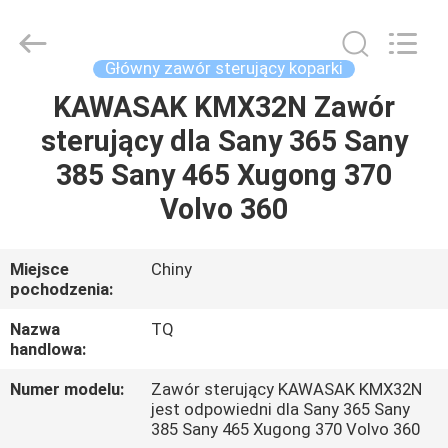
Tieqi
Construction
Machinery
Co.,
Ltd..
Główny zawór sterujący koparki
All
Rights
KAWASAK KMX32N Zawór
DOM
Reserved.
sterujący dla Sany 365 Sany
PRODUKTY
385 Sany 465 Xugong 370
Volvo 360
FILMY
Miejsce
Chiny
pochodzenia:
POKAZ
VR
Nazwa
TQ
handlowa:
O
Numer modelu:
Zawór sterujący KAWASAK KMX32N
jest odpowiedni dla Sany 365 Sany
NAS
385 Sany 465 Xugong 370 Volvo 360