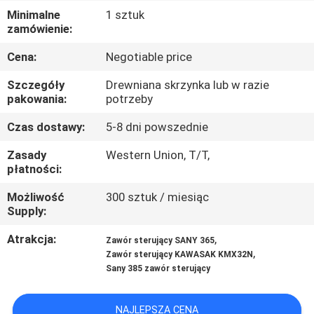
Minimalne
1 sztuk
WYCIECZKA
zamówienie:
PO
Cena:
Negotiable price
FABRYCE
Szczegóły
Drewniana skrzynka lub w razie
pakowania:
potrzeby
KONTROLA
Czas dostawy:
5-8 dni powszednie
JAKOŚCI
Zasady
Western Union, T/T,
płatności:
SKONTAKTUJ
Możliwość
300 sztuk / miesiąc
Supply:
SIĘ
Z
Atrakcja:
,
Zawór sterujący SANY 365
,
Zawór sterujący KAWASAK KMX32N
NAMI
Sany 385 zawór sterujący
AKTUALNOŚCI
NAJLEPSZA CENA