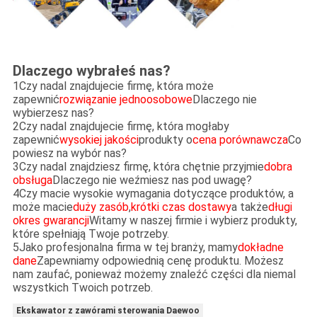
Dlaczego wybrałeś nas?
1Czy nadal znajdujecie firmę, która może
zapewnić
rozwiązanie jednoosobowe
Dlaczego nie
wybierzesz nas?
2Czy nadal znajdujecie firmę, która mogłaby
zapewnić
wysokiej jakości
produkty o
cena porównawcza
Co
powiesz na wybór nas?
3Czy nadal znajdziesz firmę, która chętnie przyjmie
dobra
obsługa
Dlaczego nie weźmiesz nas pod uwagę?
4Czy macie wysokie wymagania dotyczące produktów, a
może macie
duży zasób
,
krótki czas dostawy
a także
długi
okres gwarancji
Witamy w naszej firmie i wybierz produkty,
które spełniają Twoje potrzeby.
5Jako profesjonalna firma w tej branży, mamy
dokładne
dane
Zapewniamy odpowiednią cenę produktu. Możesz
nam zaufać, ponieważ możemy znaleźć części dla niemal
wszystkich Twoich potrzeb.
Ekskawator z zawórami sterowania Daewoo