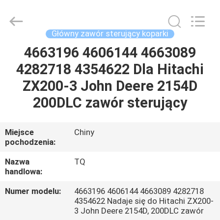
Tieqi
Construction
Machinery
Co.,
Ltd..
Główny zawór sterujący koparki
All
Rights
4663196 4606144 4663089
DOM
Reserved.
4282718 4354622 Dla Hitachi
PRODUKTY
ZX200-3 John Deere 2154D
200DLC zawór sterujący
FILMY
Miejsce
Chiny
pochodzenia:
POKAZ
VR
Nazwa
TQ
handlowa:
O
Numer modelu:
4663196 4606144 4663089 4282718
4354622 Nadaje się do Hitachi ZX200-
NAS
3 John Deere 2154D, 200DLC zawór