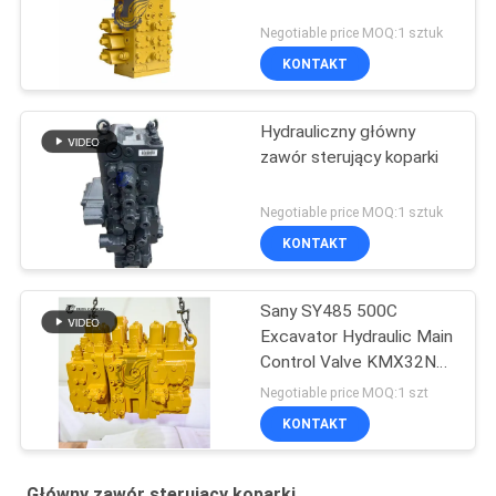
Negotiable price MOQ:1 sztuk
KONTAKT
Hydrauliczny główny
zawór sterujący koparki
Negotiable price MOQ:1 sztuk
KONTAKT
Sany SY485 500C
Excavator Hydraulic Main
Control Valve KMX32NA
High Quality
Negotiable price MOQ:1 szt
KONTAKT
Główny zawór sterujący koparki