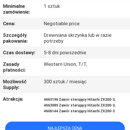
Minimalne
1 sztuk
WYCIECZKA
zamówienie:
PO
Cena:
Negotiable price
FABRYCE
Szczegóły
Drewniana skrzynka lub w razie
pakowania:
potrzeby
KONTROLA
Czas dostawy:
5-8 dni powszednie
JAKOŚCI
Zasady
Western Union, T/T,
płatności:
SKONTAKTUJ
Możliwość
300 sztuk / miesiąc
Supply:
SIĘ
Z
Atrakcja:
,
4663196 Zawór sterujący Hitachi ZX200-3
,
4663089 Zawór sterujący Hitachi ZX200-3
NAMI
4606144 Zawór sterujący Hitachi ZX200-3
AKTUALNOŚCI
NAJLEPSZA CENA