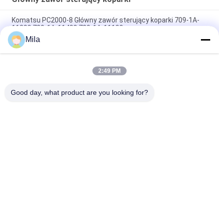
Komatsu PC2000-8 Główny zawór sterujący koparki 709-1A-
11300 709-1A-11400 709-1A-11100
Mila
PC160LC-7 PC160-7 Wynęgarka z zawórami sterującymi
Komatsu, 723-57-16100 Główne części wykopalni
2:49 PM
VOE14541591 Główny zawór sterujący koparki dla Volvo
EC290B EC290C FC329C
Good day, what product are you looking for?
popularne kategorie
Wszystko
Pompa Hydrauliczna 
Główny Zawór 
Koparki
Sterujący Koparki
Napęd Końcowy 
Przekładnia 
Koparki
Obrotowa Koparki
Hydrauliczna Pompa 
Części Pompy 
Wentylatora
Hydraulicznej