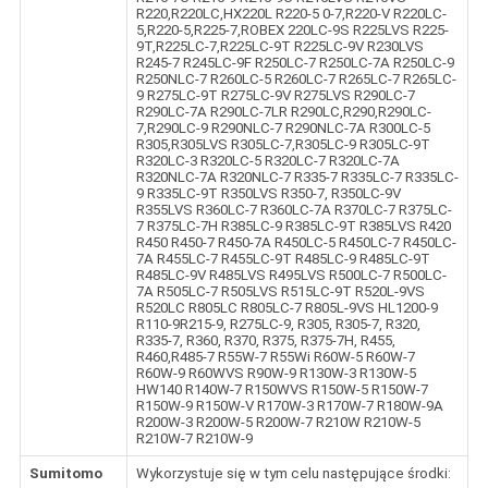
R220,R220LC,HX220L R220-5 0-7,R220-V R220LC-
5,R220-5,R225-7,ROBEX 220LC-9S R225LVS R225-
9T,R225LC-7,R225LC-9T R225LC-9V R230LVS
R245-7 R245LC-9F R250LC-7 R250LC-7A R250LC-9
R250NLC-7 R260LC-5 R260LC-7 R265LC-7 R265LC-
9 R275LC-9T R275LC-9V R275LVS R290LC-7
R290LC-7A R290LC-7LR R290LC,R290,R290LC-
7,R290LC-9 R290NLC-7 R290NLC-7A R300LC-5
R305,R305LVS R305LC-7,R305LC-9 R305LC-9T
R320LC-3 R320LC-5 R320LC-7 R320LC-7A
R320NLC-7A R320NLC-7 R335-7 R335LC-7 R335LC-
9 R335LC-9T R350LVS R350-7, R350LC-9V
R355LVS R360LC-7 R360LC-7A R370LC-7 R375LC-
7 R375LC-7H R385LC-9 R385LC-9T R385LVS R420
R450 R450-7 R450-7A R450LC-5 R450LC-7 R450LC-
7A R455LC-7 R455LC-9T R485LC-9 R485LC-9T
R485LC-9V R485LVS R495LVS R500LC-7 R500LC-
7A R505LC-7 R505LVS R515LC-9T R520L-9VS
R520LC R805LC R805LC-7 R805L-9VS HL1200-9
R110-9R215-9, R275LC-9, R305, R305-7, R320,
R335-7, R360, R370, R375, R375-7H, R455,
R460,R485-7 R55W-7 R55Wi R60W-5 R60W-7
R60W-9 R60WVS R90W-9 R130W-3 R130W-5
HW140 R140W-7 R150WVS R150W-5 R150W-7
R150W-9 R150W-V R170W-3 R170W-7 R180W-9A
R200W-3 R200W-5 R200W-7 R210W R210W-5
R210W-7 R210W-9
Sumitomo
Wykorzystuje się w tym celu następujące środki: