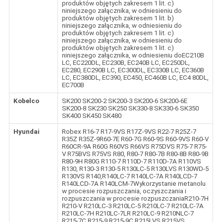
produktów objętych zakresem 1 lit. c)
niniejszego załącznika, w odniesieniu do
produktów objętych zakresem 1 lit. b)
niniejszego załącznika, w odniesieniu do
produktów objętych zakresem 1 lit. c)
niniejszego załącznika, w odniesieniu do
produktów objętych zakresem 1 lit. c)
niniejszego załącznika, w odniesieniu doEC210B
LC, EC220DL, EC230B, EC240B LC, EC250DL,
EC280, EC290B LC, EC300DL, EC330B LC, EC360B
LC, EC380DL, EC390, EC450, EC460B LC, EC4 80DL,
EC700B
Kobelco
SK200 SK200-2 SK200-3 SK200-6 SK200-6E
SK200-8 SK230 SK250 SK330-8 SK330-6 SK350
SK400 SK450 SK480
Hyundai
Robex R16-7 R17-9VS R17Z-9VS R22-7 R25Z-7
R35Z R35Z-9R60-7E R60-7G R60-9S R60-9VS R60-V
R60CR-9A R60G R60VS R66VS R75DVS R75-7 R75-
V R75BVS R75VS R80, R80-7 R80-7B R80-8B R80-9B
R80-9H R80G R110-7 R110D-7 R110D-7A R110VS
R130, R130-3 R130-5 R130LC-5 R130LVS R130WD-5
R130VS R140,R140LC-7 R140LC-7A R140LCD-7
R140LCD-7A R140LCM-7Wykorzystanie metanolu
w procesie rozpuszczania, oczyszczania i
rozpuszczania w procesie rozpuszczaniaR210-7H
R210-V R210LC-3 R210LC-5 R210LC-7 R210LC-7A
R210LC-7H R210LC-7LR R210LC-9 R210NLC-7
R215-7C R215-9 R215-9C R215LVS R215VS