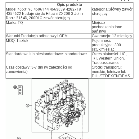
Opis produktu
Model:
4663196 4606144 4663089 4282718
kategoria:
Główny zawór
4354622 Nadaje się do Hitachi ZX200-3 John
sterujący
Deere 2154D, 200DLC zawór sterujący
Marka:
TQ
Miejsce
pochodzenia:Inne
państwo
Warunki:
Produkcja odbudowy i OEM
Gwarancja: 12 miesięcy
MOQ: 1 sztuk
Pojemność
produkcyjna: 300
sztuk/miesiąc
Standardowe lub niestandardowe: standardowe
Okres płatności: L/C,
T/T, Western Union,
Tradeassurance
Czas dostawy: 3-7 dni (w zależności od
Środki transportu:
zamówienia)
morskie, lotnicze lub
DHL/FEDEX/TNT/EMS