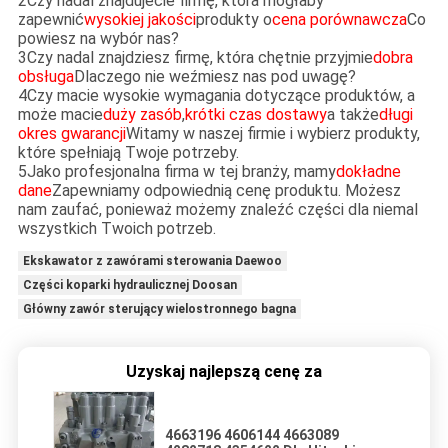
2Czy nadal znajdujecie firmę, która mogłaby
zapewnić
wysokiej jakości
produkty o
cena porównawcza
Co
powiesz na wybór nas?
3Czy nadal znajdziesz firmę, która chętnie przyjmie
dobra
obsługa
Dlaczego nie weźmiesz nas pod uwagę?
4Czy macie wysokie wymagania dotyczące produktów, a
może macie
duży zasób
,
krótki czas dostawy
a także
długi
okres gwarancji
Witamy w naszej firmie i wybierz produkty,
które spełniają Twoje potrzeby.
5Jako profesjonalna firma w tej branży, mamy
dokładne
dane
Zapewniamy odpowiednią cenę produktu. Możesz
nam zaufać, ponieważ możemy znaleźć części dla niemal
wszystkich Twoich potrzeb.
Ekskawator z zawórami sterowania Daewoo
Części koparki hydraulicznej Doosan
Główny zawór sterujący wielostronnego bagna
Uzyskaj najlepszą cenę za
4663196 4606144 4663089