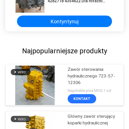
4282718 4354622 Dla Hitachi
ZX200-3 John Deere 2154D
200DLC zawór sterujący
Kontyntynuj
Najpopularniejsze produkty
Zawór sterowania
hydraulicznego 723-57-
12306
Negotiable price MOQ:1 szt
KONTAKT
Główny zawór sterujący
koparki hydraulicznej