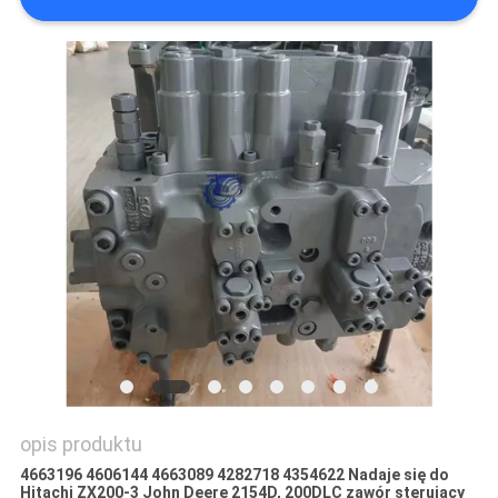
WSZYSTKIE
PRZYPADKI
POPROSIĆ
O
WYCENĘ
SITEMAP
POLITYKA
PRYWATNOŚCI
opis produktu
4663196 4606144 4663089 4282718 4354622 Nadaje się do
Hitachi ZX200-3 John Deere 2154D, 200DLC zawór sterujący