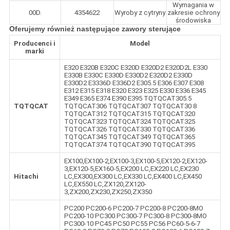
Wymagania w
00D.
4354622
Wyroby z cytryny
zakresie ochrony
środowiska
Oferujemy również następujące zawory sterujące
Producenci i
Model
marki
E320 E320B E320C E320D E320D2 E320D2L E330
E330B E330C E330D E330D2 E320D2 E330D
E330D2 E3336D E336D2 E305.5 E306 E307 E308
E312 E315 E318 E320 E323 E325 E330 E336 E345
E349 E365 E374 E390 E395 TQTQCAT305.5
TQTQCAT
TQTQCAT306 TQTQCAT307 TQTQCAT30 8
TQTQCAT312 TQTQCAT315 TQTQCAT320
TQTQCAT323 TQTQCAT324 TQTQCAT325
TQTQCAT326 TQTQCAT330 TQTQCAT336
TQTQCAT345 TQTQCAT349 TQTQCAT365
TQTQCAT374 TQTQCAT390 TQTQCAT395
EX100,EX100-2,EX100-3,EX100-5,EX120-2,EX120-
3,EX120-5,EX160-5,EX200 LC,EX220 LC,EX230
Hitachi
LC,EX300,EX300 LC,EX330 LC,EX400 LC,EX450
LC,EX550 LC,ZX120,ZX120-
3,ZX200,ZX230,ZX250,ZX350
PC200 PC200-6 PC200-7 PC200-8 PC200-8MO
PC200-10 PC300 PC300-7 PC300-8 PC300-8MO
PC300-10 PC45 PC50 PC55 PC56 PC60-5-6-7