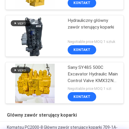
KONTAKT
Hydrauliczny główny
zawór sterujący koparki
Negotiable price MOQ:1 sztuk
KONTAKT
Sany SY485 500C
Excavator Hydraulic Main
Control Valve KMX32NA
High Quality
Negotiable price MOQ:1 szt
KONTAKT
Główny zawór sterujący koparki
Komatsu PC2000-8 Główny zawór sterujący koparki 709-1A-