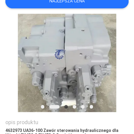
NAJLEPSZA CENA
WSZYSTKIE
PRZYPADKI
POPROSIĆ
O
WYCENĘ
SITEMAP
POLITYKA
PRYWATNOŚCI
opis produktu
4632973 UA36-100 Zawór sterowania hydraulicznego dla