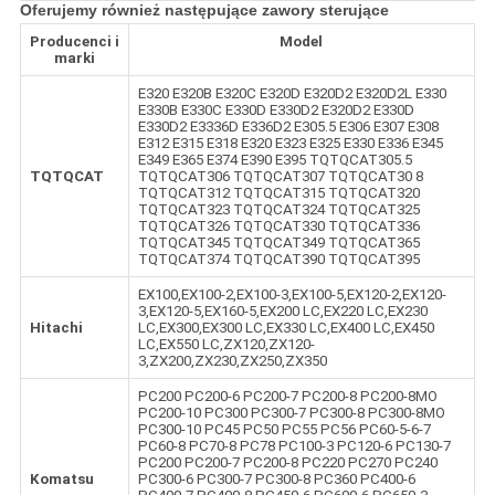
Oferujemy również następujące zawory sterujące
Producenci i
Model
marki
E320 E320B E320C E320D E320D2 E320D2L E330
E330B E330C E330D E330D2 E320D2 E330D
E330D2 E3336D E336D2 E305.5 E306 E307 E308
E312 E315 E318 E320 E323 E325 E330 E336 E345
E349 E365 E374 E390 E395 TQTQCAT305.5
TQTQCAT
TQTQCAT306 TQTQCAT307 TQTQCAT30 8
TQTQCAT312 TQTQCAT315 TQTQCAT320
TQTQCAT323 TQTQCAT324 TQTQCAT325
TQTQCAT326 TQTQCAT330 TQTQCAT336
TQTQCAT345 TQTQCAT349 TQTQCAT365
TQTQCAT374 TQTQCAT390 TQTQCAT395
EX100,EX100-2,EX100-3,EX100-5,EX120-2,EX120-
3,EX120-5,EX160-5,EX200 LC,EX220 LC,EX230
Hitachi
LC,EX300,EX300 LC,EX330 LC,EX400 LC,EX450
LC,EX550 LC,ZX120,ZX120-
3,ZX200,ZX230,ZX250,ZX350
PC200 PC200-6 PC200-7 PC200-8 PC200-8MO
PC200-10 PC300 PC300-7 PC300-8 PC300-8MO
PC300-10 PC45 PC50 PC55 PC56 PC60-5-6-7
PC60-8 PC70-8 PC78 PC100-3 PC120-6 PC130-7
PC200 PC200-7 PC200-8 PC220 PC270 PC240
Komatsu
PC300-6 PC300-7 PC300-8 PC360 PC400-6