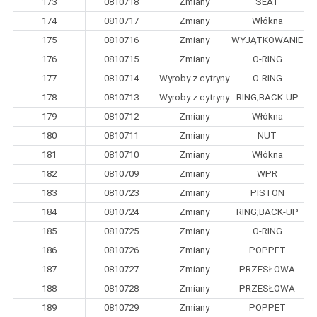
173
0810718
Zmiany
SEAT
174
0810717
Zmiany
Włókna
175
0810716
Zmiany
WYJĄTKOWANIE
176
0810715
Zmiany
O-RING
177
0810714
Wyroby z cytryny
O-RING
178
0810713
Wyroby z cytryny
RING;BACK-UP
179
0810712
Zmiany
Włókna
180
0810711
Zmiany
NUT
181
0810710
Zmiany
Włókna
182
0810709
Zmiany
WPR
183
0810723
Zmiany
PISTON
184
0810724
Zmiany
RING;BACK-UP
185
0810725
Zmiany
O-RING
186
0810726
Zmiany
POPPET
187
0810727
Zmiany
PRZESŁOWA
188
0810728
Zmiany
PRZESŁOWA
189
0810729
Zmiany
POPPET