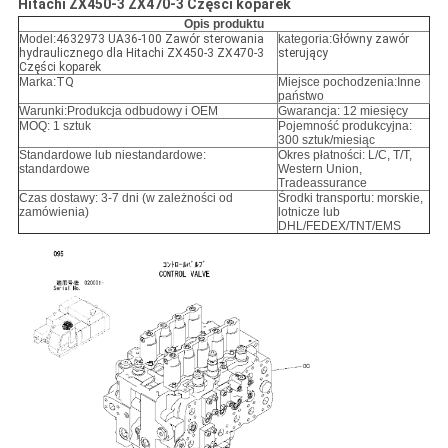
Hitachi ZX450-3 ZX470-3 Części koparek
Opis produktu
Model:
4632973 UA36-100 Zawór sterowania
kategoria:
Główny zawór
hydraulicznego dla Hitachi ZX450-3 ZX470-3
sterujący
Części koparek
Marka:
TQ
Miejsce pochodzenia:Inne
państwo
Warunki:
Produkcja odbudowy i OEM
Gwarancja: 12 miesięcy
MOQ: 1 sztuk
Pojemność produkcyjna:
300 sztuk/miesiąc
Standardowe lub niestandardowe:
Okres płatności: L/C, T/T,
standardowe
Western Union,
Tradeassurance
Czas dostawy: 3-7 dni (w zależności od
Środki transportu: morskie,
zamówienia)
lotnicze lub
DHL/FEDEX/TNT/EMS