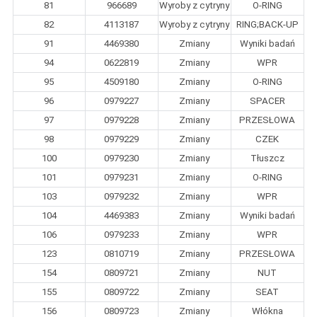
81
966689
Wyroby z cytryny
O-RING
82
4113187
Wyroby z cytryny
RING;BACK-UP
91
4469380
Zmiany
Wyniki badań
94
0622819
Zmiany
WPR
95
4509180
Zmiany
O-RING
96
0979227
Zmiany
SPACER
97
0979228
Zmiany
PRZESŁOWA
98
0979229
Zmiany
CZEK
100
0979230
Zmiany
Tłuszcz
101
0979231
Zmiany
O-RING
103
0979232
Zmiany
WPR
104
4469383
Zmiany
Wyniki badań
106
0979233
Zmiany
WPR
123
0810719
Zmiany
PRZESŁOWA
154
0809721
Zmiany
NUT
155
0809722
Zmiany
SEAT
156
0809723
Zmiany
Włókna