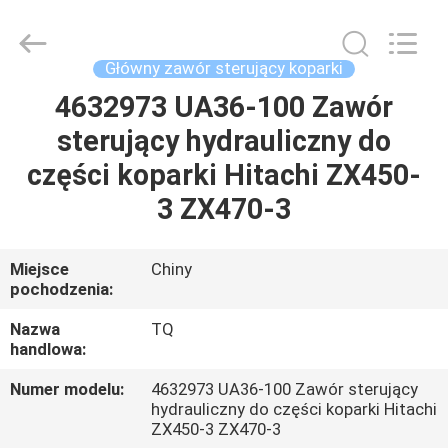
Tieqi
Construction
Machinery
Co.,
Ltd..
Główny zawór sterujący koparki
All
Rights
4632973 UA36-100 Zawór
DOM
Reserved.
sterujący hydrauliczny do
PRODUKTY
części koparki Hitachi ZX450-
3 ZX470-3
FILMY
Miejsce
Chiny
pochodzenia:
POKAZ
VR
Nazwa
TQ
handlowa:
O
Numer modelu:
4632973 UA36-100 Zawór sterujący
hydrauliczny do części koparki Hitachi
NAS
ZX450-3 ZX470-3