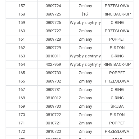
157
0809724
Zmiany
PRZESŁOWA
158
0809725
[16]
RING;BACK-UP
159
0809726
Wyroby z cytryny
O-RING
160
0809727
Zmiany
PRZESŁOWA
161
0809728
Zmiany
POPPET
162
0809729
Zmiany
PISTON
163
0818011
Wyroby z cytryny
O-RING
164
4027959
Wyroby z cytryny
RING;BACK-UP
165
0809733
Zmiany
POPPET
166
0809732
Zmiany
PRZESŁOWA
167
0809731
Zmiany
O-RING
168
0818012
Zmiany
O-RING
169
0809730
Zmiany
ŚRUBA
170
0810722
Zmiany
PISTON
171
0810721
Zmiany
POPPET
172
0810720
Zmiany
PRZESŁOWA