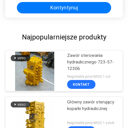
Kontyntynuj
Najpopularniejsze produkty
Zawór sterowania
hydraulicznego 723-57-
12306
Negotiable price MOQ:1 szt
KONTAKT
Główny zawór sterujący
koparki hydraulicznej
Negotiable price MOQ:1 sztuk