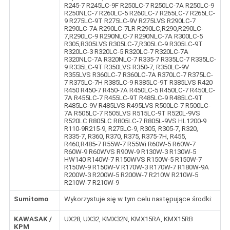
R245-7 R245LC-9F R250LC-7 R250LC-7A R250LC-9
R250NLC-7 R260LC-5 R260LC-7 R265LC-7 R265LC-
9 R275LC-9T R275LC-9V R275LVS R290LC-7
R290LC-7A R290LC-7LR R290LC,R290,R290LC-
7,R290LC-9 R290NLC-7 R290NLC-7A R300LC-5
R305,R305LVS R305LC-7,R305LC-9 R305LC-9T
R320LC-3 R320LC-5 R320LC-7 R320LC-7A
R320NLC-7A R320NLC-7 R335-7 R335LC-7 R335LC-
9 R335LC-9T R350LVS R350-7, R350LC-9V
R355LVS R360LC-7 R360LC-7A R370LC-7 R375LC-
7 R375LC-7H R385LC-9 R385LC-9T R385LVS R420
R450 R450-7 R450-7A R450LC-5 R450LC-7 R450LC-
7A R455LC-7 R455LC-9T R485LC-9 R485LC-9T
R485LC-9V R485LVS R495LVS R500LC-7 R500LC-
7A R505LC-7 R505LVS R515LC-9T R520L-9VS
R520LC R805LC R805LC-7 R805L-9VS HL1200-9
R110-9R215-9, R275LC-9, R305, R305-7, R320,
R335-7, R360, R370, R375, R375-7H, R455,
R460,R485-7 R55W-7 R55Wi R60W-5 R60W-7
R60W-9 R60WVS R90W-9 R130W-3 R130W-5
HW140 R140W-7 R150WVS R150W-5 R150W-7
R150W-9 R150W-V R170W-3 R170W-7 R180W-9A
R200W-3 R200W-5 R200W-7 R210W R210W-5
R210W-7 R210W-9
Sumitomo
Wykorzystuje się w tym celu następujące środki:
KAWASAK /
UX28, UX32, KMX32N, KMX15RA, KMX15RB
KPM