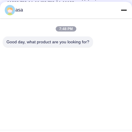
11300 709-1A-11400 709-1A-11100
asa
PC160LC-7 PC160-7 Wynęgarka z zawórami sterującymi
Komatsu, 723-57-16100 Główne części wykopalni
7:48 PM
VOE14541591 Główny zawór sterujący koparki dla Volvo
EC290B EC290C FC329C
Good day, what product are you looking for?
popularne kategorie
Wszystko
Pompa Hydrauliczna 
Główny Zawór 
Koparki
Sterujący Koparki
Napęd Końcowy 
Przekładnia 
Koparki
Obrotowa Koparki
Hydrauliczna Pompa 
Części Pompy 
Wentylatora
Hydraulicznej
Pompa Hydrauliczna 
Silnik Jazdy Koparki
KAWASAK