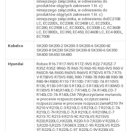
niniejszego załącznika, w odniesieniu do
produktów objętych zakresem 1 lit. c)
niniejszego załącznika, w odniesieniu do
produktów objętych zakresem 1 lit. c)
niniejszego załącznika, w odniesieniu doEC210B
LC, EC220DL, EC230B, EC240B LC, EC250DL,
EC280, EC290B LC, EC300DL, EC330B LC, EC360B
LC, EC380DL, EC390, EC450, EC460B LC, EC4 80DL,
EC700B
Kobelco
SK200 SK200-2 SK200-3 SK200-6 SK200-6E
SK200-8 SK230 SK250 SK330-8 SK330-6 SK350
SK400 SK450 SK480
Hyundai
Robex R16-7 R17-9VS R17Z-9VS R22-7 R25Z-7
R35Z R35Z-9R60-7E R60-7G R60-9S R60-9VS R60-V
R60CR-9A R60G R60VS R66VS R75DVS R75-7 R75-
V R75BVS R75VS R80, R80-7 R80-7B R80-8B R80-9B
R80-9H R80G R110-7 R110D-7 R110D-7A R110VS
R130, R130-3 R130-5 R130LC-5 R130LVS R130WD-5
R130VS R140,R140LC-7 R140LC-7A R140LCD-7
R140LCD-7A R140LCM-7Wykorzystanie metanolu
w procesie rozpuszczania, oczyszczania i
rozpuszczania w procesie rozpuszczaniaR210-7H
R210-V R210LC-3 R210LC-5 R210LC-7 R210LC-7A
R210LC-7H R210LC-7LR R210LC-9 R210NLC-7
R215-7C R215-9 R215-9C R215LVS R215VS
R220,R220LC,HX220L R220-5 0-7,R220-V R220LC-
5,R220-5,R225-7,ROBEX 220LC-9S R225LVS R225-
9T,R225LC-7,R225LC-9T R225LC-9V R230LVS