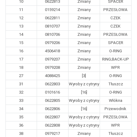
10
0622813
Zmiany
SPACER
11
0159214
Zmiany
PRZESŁOWA
12
0622811
Zmiany
CZEK
13
0810707
Zmiany
CZEK
14
0810706
Zmiany
PRZESŁOWA
15
0979206
Zmiany
SPACER
16
4506418
Zmiany
O-RING
17
0979207
Zmiany
RING;BACK-UP
18
0979208
Zmiany
WPR
27
4088425
[3]
O-RING
31
0622803
Wyroby z cytryny
Tłuszcz
32
0101616
[16]
O-RING
33
0622805
Wyroby z cytryny
Włókna
34
0622806
[16]
Przewodnik
35
0622807
Wyroby z cytryny
PRZESŁOWA
36
0622808
Wyroby z cytryny
WPR
38
0979217
Zmiany
Tłuszcz