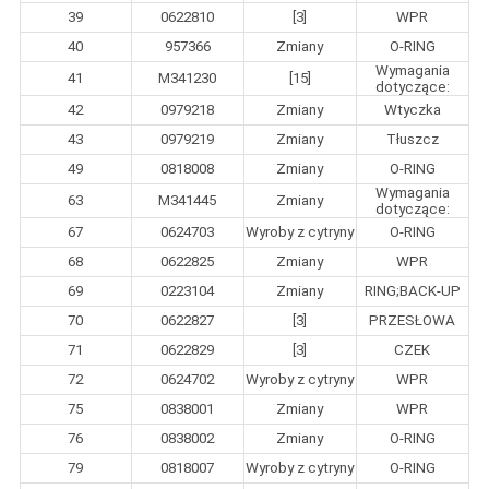
39
0622810
[3]
WPR
40
957366
Zmiany
O-RING
Wymagania
41
M341230
[15]
dotyczące:
42
0979218
Zmiany
Wtyczka
43
0979219
Zmiany
Tłuszcz
49
0818008
Zmiany
O-RING
Wymagania
63
M341445
Zmiany
dotyczące:
67
0624703
Wyroby z cytryny
O-RING
68
0622825
Zmiany
WPR
69
0223104
Zmiany
RING;BACK-UP
70
0622827
[3]
PRZESŁOWA
71
0622829
[3]
CZEK
72
0624702
Wyroby z cytryny
WPR
75
0838001
Zmiany
WPR
76
0838002
Zmiany
O-RING
79
0818007
Wyroby z cytryny
O-RING