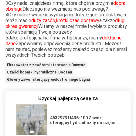
3Czy nadal znajdziesz firmę, która chętnie przyjmie
dobra
obsługa
Dlaczego nie weźmiesz nas pod uwagę?
4Czy macie wysokie wymagania dotyczące produktów, a
może macie
duży zasób
,
krótki czas dostawy
a także
długi
okres gwarancji
Witamy w naszej firmie i wybierz produkty,
które spełniają Twoje potrzeby.
5Jako profesjonalna firma w tej branży, mamy
dokładne
dane
Zapewniamy odpowiednią cenę produktu. Możesz
nam zaufać, ponieważ możemy znaleźć części dla niemal
wszystkich Twoich potrzeb.
Ekskawator z zawórami sterowania Daewoo
Części koparki hydraulicznej Doosan
Główny zawór sterujący wielostronnego bagna
Uzyskaj najlepszą cenę za
4632973 UA36-100 Zawór
sterujący hydrauliczny do części
koparki Hitachi ZX450-3 ZX470-3