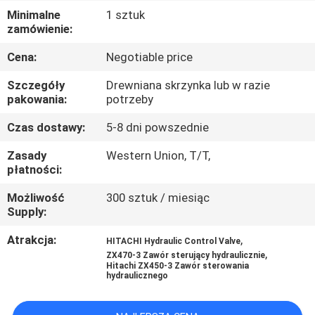
Minimalne
1 sztuk
WYCIECZKA
zamówienie:
PO
Cena:
Negotiable price
FABRYCE
Szczegóły
Drewniana skrzynka lub w razie
pakowania:
potrzeby
KONTROLA
Czas dostawy:
5-8 dni powszednie
JAKOŚCI
Zasady
Western Union, T/T,
płatności:
SKONTAKTUJ
Możliwość
300 sztuk / miesiąc
Supply:
SIĘ
Z
Atrakcja:
,
HITACHI Hydraulic Control Valve
,
ZX470-3 Zawór sterujący hydraulicznie
NAMI
Hitachi ZX450-3 Zawór sterowania
hydraulicznego
AKTUALNOŚCI