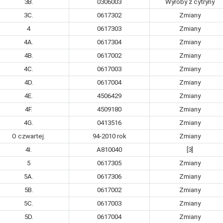
3B.
0306003
Wyroby z cytryny
3C.
0617302
Zmiany
4
0617303
Zmiany
4A.
0617304
Zmiany
4B.
0617002
Zmiany
4C.
0617003
Zmiany
4D.
0617004
Zmiany
4E.
4506429
Zmiany
4F.
4509180
Zmiany
4G.
0413516
Zmiany
O czwartej.
94-2010 rok
Zmiany
4I.
A810040
[3]
5
0617305
Zmiany
5A.
0617306
Zmiany
5B.
0617002
Zmiany
5C.
0617003
Zmiany
5D.
0617004
Zmiany