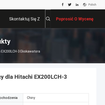
Polish
Skontaktuj Się Z
Poprosić O Wycenę
Nami
ukty
hi EX200LCH-3 Ekskawatora
y dla Hitachi EX200LCH-3
pochodzenia
Chiny