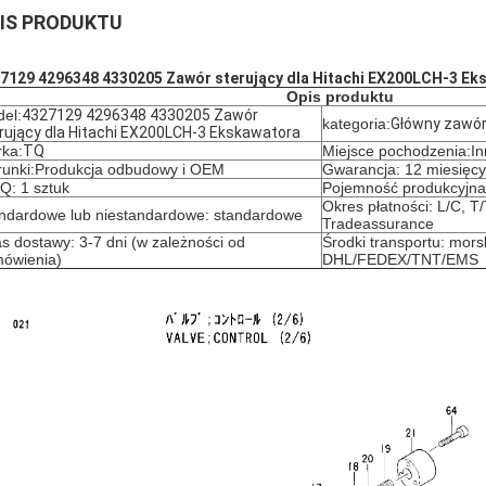
IS PRODUKTU
7129 4296348 4330205 Zawór sterujący dla Hitachi EX200LCH-3 Ek
Opis produktu
el:
4327129 4296348 4330205 Zawór
kategoria:
Główny zawór
rujący dla Hitachi EX200LCH-3 Ekskawatora
ka:
TQ
Miejsce pochodzenia:I
unki:
Produkcja odbudowy i OEM
Gwarancja: 12 miesięcy
: 1 sztuk
Pojemność produkcyjna:
Okres płatności: L/C, T
ndardowe lub niestandardowe: standardowe
Tradeassurance
s dostawy: 3-7 dni (w zależności od
Środki transportu: morsk
ówienia)
DHL/FEDEX/TNT/EMS