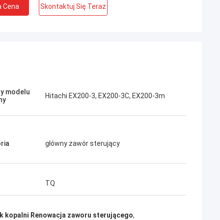
a Cena
Skontaktuj Się Teraz
Jose
Podoba mi się ta firma. Są profesjonalni i
Kampana
y modelu
Hitachi EX200-3, EX200-3C, EX200-3m
przyjaźni. Doskonała obsługa i przyjazne
ny
porady, szybka dostawa. Bardzo dobra
cena. Chcę ponownie zamówić, gdy będę
potrzebował.
ria
główny zawór sterujący
TQ
k kopalni Renowacja zaworu sterującego
,