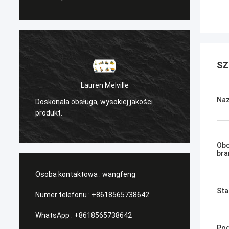
SZ
Lauren Melville
Naz
Doskonała obsługa, wysokiej jakości
/Serwi
produkt.
Obo
bra
Osoba kontaktowa :
wangfeng
Sta
Numer telefonu :
+8618565738642
WhatsApp :
+8618565738642
Pod