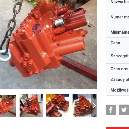
Nazwa ha
Numer m
Minimaln
Cena
Szczegół
Czas dos
Zasady p
Możliwoś