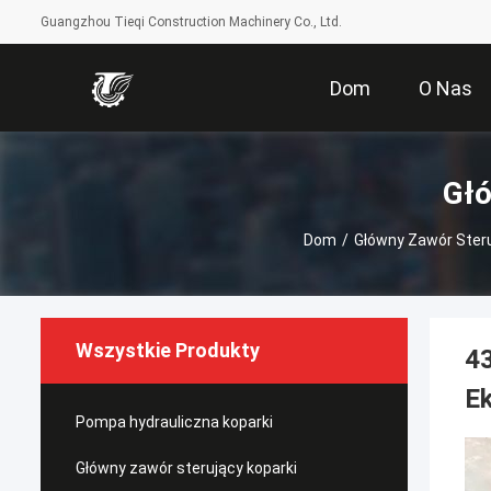
Guangzhou Tieqi Construction Machinery Co., Ltd.
Dom
O Nas
Głó
Dom
/
Główny Zawór Steru
Wszystkie Produkty
4
E
Pompa hydrauliczna koparki
Główny zawór sterujący koparki