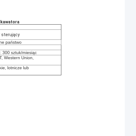
skawatora
 sterujący
nne państwo
 300 sztuk/miesiąc
/T, Western Union,
ie, lotnicze lub