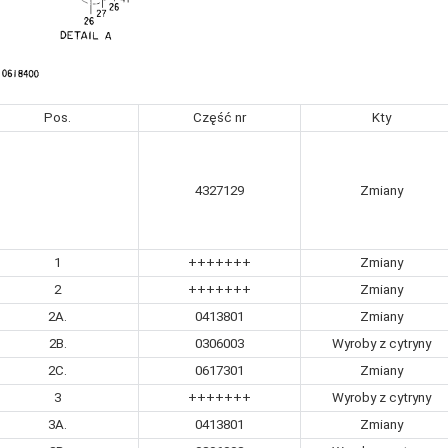
Pos.
Część nr
Kty
4327129
Zmiany
1
+++++++
Zmiany
2
+++++++
Zmiany
2A.
0413801
Zmiany
2B.
0306003
Wyroby z cytryny
2C.
0617301
Zmiany
3
+++++++
Wyroby z cytryny
3A.
0413801
Zmiany