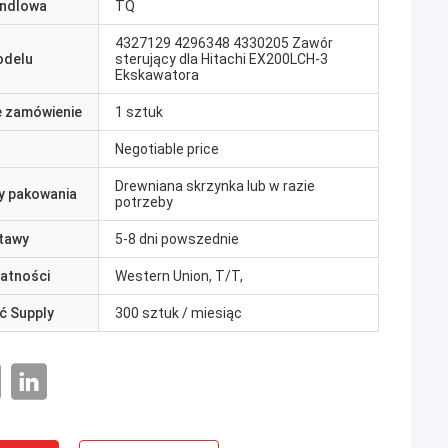
ndlowa
TQ
4327129 4296348 4330205 Zawór
odelu
sterujący dla Hitachi EX200LCH-3
Ekskawatora
e zamówienie
1 sztuk
Negotiable price
Drewniana skrzynka lub w razie
y pakowania
potrzeby
tawy
5-8 dni powszednie
łatności
Western Union, T/T,
ć Supply
300 sztuk / miesiąc