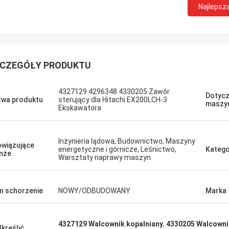
Najlepsz
CZEGÓŁY PRODUKTU
Sanёк Нижегородский
Erdenetumur 
4327129 4296348 4330205 Zawór
Dotycz
wa produktu
sterujący dla Hitachi EX200LCH-3
maszy
s zarządzający, szybki ruch.
Przyjemne zakupy
Ekskawatora
Inżynieria lądowa, Budownictwo, Maszyny
wiązujące
energetyczne i górnicze, Leśnictwo,
Katego
nże
Warsztaty naprawy maszyn
n schorzenie
NOWY/ODBUDOWANY
Marka
4327129 Walcownik kopalniany
,
4330205 Walcowni
kreślić