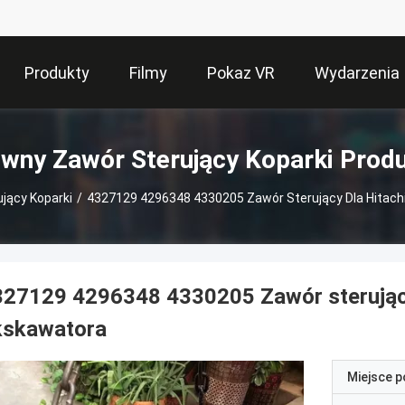
Produkty
Filmy
Pokaz VR
Wydarzenia
wny Zawór Sterujący Koparki Prod
jący Koparki
/
4327129 4296348 4330205 Zawór Sterujący Dla Hitac
327129 4296348 4330205 Zawór sterując
kskawatora
Miejsce 