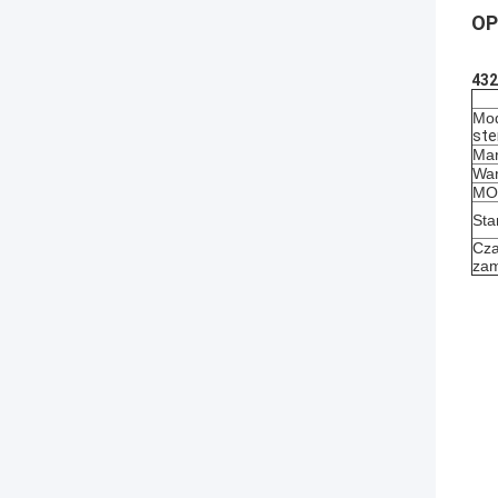
OP
432
Mod
ste
Mar
War
MOQ
Sta
Cza
zam