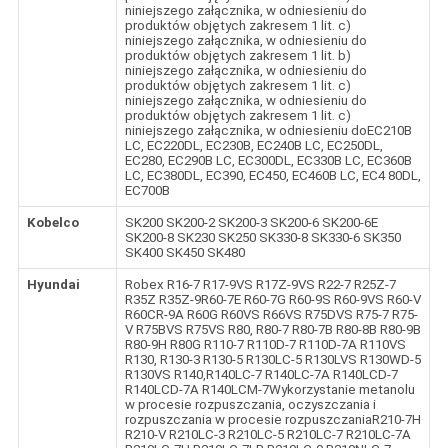
niniejszego załącznika, w odniesieniu do
produktów objętych zakresem 1 lit. c)
niniejszego załącznika, w odniesieniu do
produktów objętych zakresem 1 lit. b)
niniejszego załącznika, w odniesieniu do
produktów objętych zakresem 1 lit. c)
niniejszego załącznika, w odniesieniu do
produktów objętych zakresem 1 lit. c)
niniejszego załącznika, w odniesieniu doEC210B
LC, EC220DL, EC230B, EC240B LC, EC250DL,
EC280, EC290B LC, EC300DL, EC330B LC, EC360B
LC, EC380DL, EC390, EC450, EC460B LC, EC4 80DL,
EC700B
Kobelco
SK200 SK200-2 SK200-3 SK200-6 SK200-6E
SK200-8 SK230 SK250 SK330-8 SK330-6 SK350
SK400 SK450 SK480
Hyundai
Robex R16-7 R17-9VS R17Z-9VS R22-7 R25Z-7
R35Z R35Z-9R60-7E R60-7G R60-9S R60-9VS R60-V
R60CR-9A R60G R60VS R66VS R75DVS R75-7 R75-
V R75BVS R75VS R80, R80-7 R80-7B R80-8B R80-9B
R80-9H R80G R110-7 R110D-7 R110D-7A R110VS
R130, R130-3 R130-5 R130LC-5 R130LVS R130WD-5
R130VS R140,R140LC-7 R140LC-7A R140LCD-7
R140LCD-7A R140LCM-7Wykorzystanie metanolu
w procesie rozpuszczania, oczyszczania i
rozpuszczania w procesie rozpuszczaniaR210-7H
R210-V R210LC-3 R210LC-5 R210LC-7 R210LC-7A