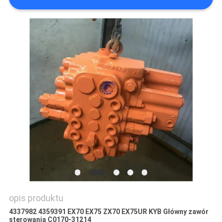
WSZYSTKIE
PRZYPADKI
POPROSIĆ
O
WYCENĘ
SITEMAP
POLITYKA
PRYWATNOŚCI
opis produktu
4337982 4359391 EX70 EX75 ZX70 EX75UR KYB Główny zawór
sterowania C0170-31214