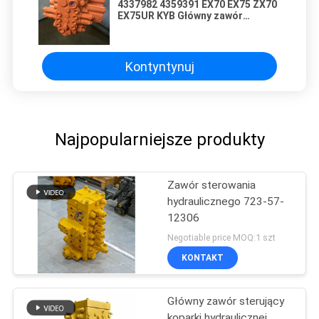
4337982 4359391 EX70 EX75 ZX70
EX75UR KYB Główny zawór
sterowania C0170-31214
Kontyntynuj
Najpopularniejsze produkty
Zawór sterowania
hydraulicznego 723-57-
12306
Negotiable price MOQ:1 szt
KONTAKT
Główny zawór sterujący
koparki hydraulicznej