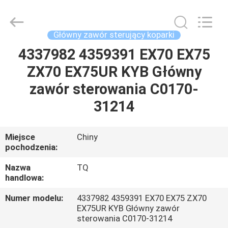
Tieqi
Construction
Machinery
Co.,
Ltd..
Główny zawór sterujący koparki
All
Rights
4337982 4359391 EX70 EX75
DOM
Reserved.
ZX70 EX75UR KYB Główny
PRODUKTY
zawór sterowania C0170-
31214
FILMY
Miejsce
Chiny
pochodzenia:
POKAZ
VR
Nazwa
TQ
handlowa:
O
Numer modelu:
4337982 4359391 EX70 EX75 ZX70
EX75UR KYB Główny zawór
NAS
sterowania C0170-31214