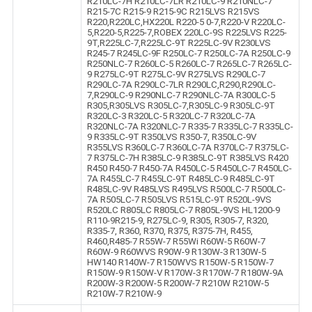
R210LC-7H R210LC-7LR R210LC-9 R210NLC-7
R215-7C R215-9 R215-9C R215LVS R215VS
R220,R220LC,HX220L R220-5 0-7,R220-V R220LC-
5,R220-5,R225-7,ROBEX 220LC-9S R225LVS R225-
9T,R225LC-7,R225LC-9T R225LC-9V R230LVS
R245-7 R245LC-9F R250LC-7 R250LC-7A R250LC-9
R250NLC-7 R260LC-5 R260LC-7 R265LC-7 R265LC-
9 R275LC-9T R275LC-9V R275LVS R290LC-7
R290LC-7A R290LC-7LR R290LC,R290,R290LC-
7,R290LC-9 R290NLC-7 R290NLC-7A R300LC-5
R305,R305LVS R305LC-7,R305LC-9 R305LC-9T
R320LC-3 R320LC-5 R320LC-7 R320LC-7A
R320NLC-7A R320NLC-7 R335-7 R335LC-7 R335LC-
9 R335LC-9T R350LVS R350-7, R350LC-9V
R355LVS R360LC-7 R360LC-7A R370LC-7 R375LC-
7 R375LC-7H R385LC-9 R385LC-9T R385LVS R420
R450 R450-7 R450-7A R450LC-5 R450LC-7 R450LC-
7A R455LC-7 R455LC-9T R485LC-9 R485LC-9T
R485LC-9V R485LVS R495LVS R500LC-7 R500LC-
7A R505LC-7 R505LVS R515LC-9T R520L-9VS
R520LC R805LC R805LC-7 R805L-9VS HL1200-9
R110-9R215-9, R275LC-9, R305, R305-7, R320,
R335-7, R360, R370, R375, R375-7H, R455,
R460,R485-7 R55W-7 R55Wi R60W-5 R60W-7
R60W-9 R60WVS R90W-9 R130W-3 R130W-5
HW140 R140W-7 R150WVS R150W-5 R150W-7
R150W-9 R150W-V R170W-3 R170W-7 R180W-9A
R200W-3 R200W-5 R200W-7 R210W R210W-5
R210W-7 R210W-9