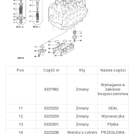
Pos.
Część nr
Kty
Nazwa części
Wymagania w
4337982
Zmiany
zakresie
bezpieczeństwa
11
0225202
Zmiany
SEAL
12
0225203
Zmiany
Wycieraczka
13
0332901
Zmiany
Płytka
14
0225208
Wyroby z cytryny
PRZESŁOWA