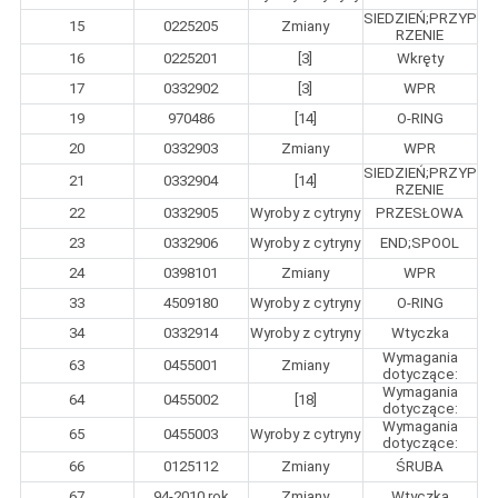
SIEDZIEŃ;PRZYP
15
0225205
Zmiany
RZENIE
16
0225201
[3]
Wkręty
17
0332902
[3]
WPR
19
970486
[14]
O-RING
20
0332903
Zmiany
WPR
SIEDZIEŃ;PRZYP
21
0332904
[14]
RZENIE
22
0332905
Wyroby z cytryny
PRZESŁOWA
23
0332906
Wyroby z cytryny
END;SPOOL
24
0398101
Zmiany
WPR
33
4509180
Wyroby z cytryny
O-RING
34
0332914
Wyroby z cytryny
Wtyczka
Wymagania
63
0455001
Zmiany
dotyczące:
Wymagania
64
0455002
[18]
dotyczące:
Wymagania
65
0455003
Wyroby z cytryny
dotyczące:
66
0125112
Zmiany
ŚRUBA
67
94-2010 rok
Zmiany
Wtyczka