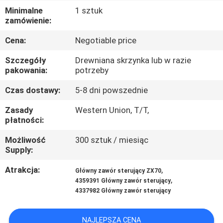
Minimalne
1 sztuk
WYCIECZKA
zamówienie:
PO
Cena:
Negotiable price
FABRYCE
Szczegóły
Drewniana skrzynka lub w razie
pakowania:
potrzeby
KONTROLA
Czas dostawy:
5-8 dni powszednie
JAKOŚCI
Zasady
Western Union, T/T,
płatności:
SKONTAKTUJ
Możliwość
300 sztuk / miesiąc
Supply:
SIĘ
Z
Atrakcja:
,
Główny zawór sterujący ZX70
,
4359391 Główny zawór sterujący
NAMI
4337982 Główny zawór sterujący
AKTUALNOŚCI
NAJLEPSZA CENA