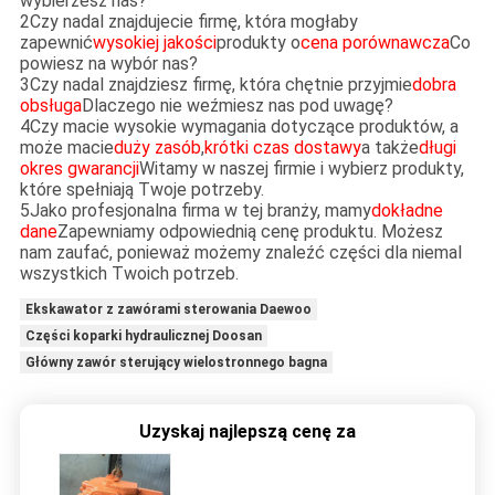
wybierzesz nas?
2Czy nadal znajdujecie firmę, która mogłaby
zapewnić
wysokiej jakości
produkty o
cena porównawcza
Co
powiesz na wybór nas?
3Czy nadal znajdziesz firmę, która chętnie przyjmie
dobra
obsługa
Dlaczego nie weźmiesz nas pod uwagę?
4Czy macie wysokie wymagania dotyczące produktów, a
może macie
duży zasób
,
krótki czas dostawy
a także
długi
okres gwarancji
Witamy w naszej firmie i wybierz produkty,
które spełniają Twoje potrzeby.
5Jako profesjonalna firma w tej branży, mamy
dokładne
dane
Zapewniamy odpowiednią cenę produktu. Możesz
nam zaufać, ponieważ możemy znaleźć części dla niemal
wszystkich Twoich potrzeb.
Ekskawator z zawórami sterowania Daewoo
Części koparki hydraulicznej Doosan
Główny zawór sterujący wielostronnego bagna
Uzyskaj najlepszą cenę za