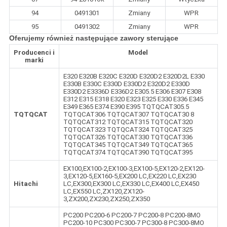
94
0491301
Zmiany
WPR
95
0491302
Zmiany
WPR
Oferujemy również następujące zawory sterujące
Producenci i
Model
marki
E320 E320B E320C E320D E320D2 E320D2L E330
E330B E330C E330D E330D2 E320D2 E330D
E330D2 E3336D E336D2 E305.5 E306 E307 E308
E312 E315 E318 E320 E323 E325 E330 E336 E345
E349 E365 E374 E390 E395 TQTQCAT305.5
TQTQCAT
TQTQCAT306 TQTQCAT307 TQTQCAT30 8
TQTQCAT312 TQTQCAT315 TQTQCAT320
TQTQCAT323 TQTQCAT324 TQTQCAT325
TQTQCAT326 TQTQCAT330 TQTQCAT336
TQTQCAT345 TQTQCAT349 TQTQCAT365
TQTQCAT374 TQTQCAT390 TQTQCAT395
EX100,EX100-2,EX100-3,EX100-5,EX120-2,EX120-
3,EX120-5,EX160-5,EX200 LC,EX220 LC,EX230
Hitachi
LC,EX300,EX300 LC,EX330 LC,EX400 LC,EX450
LC,EX550 LC,ZX120,ZX120-
3,ZX200,ZX230,ZX250,ZX350
PC200 PC200-6 PC200-7 PC200-8 PC200-8MO
PC200-10 PC300 PC300-7 PC300-8 PC300-8MO