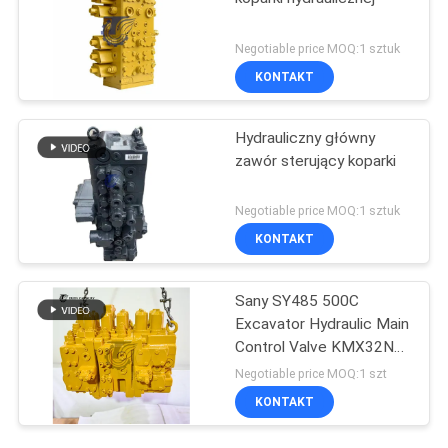
Negotiable price MOQ:1 sztuk
KONTAKT
Hydrauliczny główny
zawór sterujący koparki
Negotiable price MOQ:1 sztuk
KONTAKT
Sany SY485 500C
Excavator Hydraulic Main
Control Valve KMX32NA
High Quality
Negotiable price MOQ:1 szt
KONTAKT