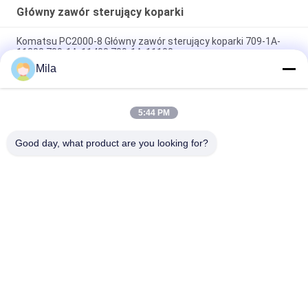
Główny zawór sterujący koparki
Komatsu PC2000-8 Główny zawór sterujący koparki 709-1A-
11300 709-1A-11400 709-1A-11100
Mila
PC160LC-7 PC160-7 Wynęgarka z zawórami sterującymi
Komatsu, 723-57-16100 Główne części wykopalni
5:44 PM
VOE14541591 Główny zawór sterujący koparki dla Volvo
EC290B EC290C FC329C
Good day, what product are you looking for?
popularne kategorie
Wszystko
Pompa Hydrauliczna 
Główny Zawór 
Koparki
Sterujący Koparki
Napęd Końcowy 
Przekładnia 
Koparki
Obrotowa Koparki
Hydrauliczna Pompa 
Części Pompy 
Wentylatora
Hydraulicznej