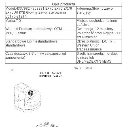
Opis produktu
Model:
4337982 4359391 EX70 EX75 ZX70
kategoria:
Główny zawór
EX75UR KYB Główny zawór sterowania
sterujący
C0170-31214
Marka:
TQ
Miejsce pochodzenia:Inne
państwo
Warunki:
Produkcja odbudowy i OEM
Gwarancja: 12 miesięcy
MOQ: 1 sztuk
Pojemność produkcyjna: 300
sztuk/miesiąc
Standardowe lub niestandardowe:
Okres płatności: L/C, T/T,
standardowe
Western Union,
Tradeassurance
Czas dostawy: 3-7 dni (w zależności od
Środki transportu: morskie,
zamówienia)
lotnicze lub
DHL/FEDEX/TNT/EMS