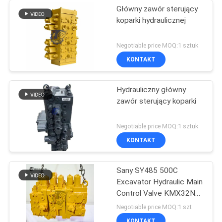
Główny zawór sterujący
koparki hydraulicznej
Negotiable price MOQ:1 sztuk
KONTAKT
Hydrauliczny główny
zawór sterujący koparki
Negotiable price MOQ:1 sztuk
KONTAKT
Sany SY485 500C
Excavator Hydraulic Main
Control Valve KMX32NA
High Quality
Negotiable price MOQ:1 szt
KONTAKT