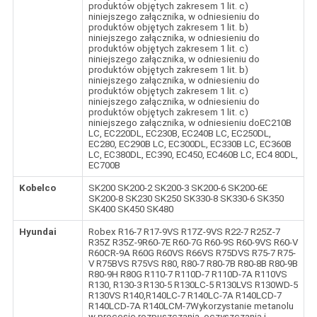
produktów objętych zakresem 1 lit. c)
niniejszego załącznika, w odniesieniu do
produktów objętych zakresem 1 lit. b)
niniejszego załącznika, w odniesieniu do
produktów objętych zakresem 1 lit. c)
niniejszego załącznika, w odniesieniu do
produktów objętych zakresem 1 lit. b)
niniejszego załącznika, w odniesieniu do
produktów objętych zakresem 1 lit. c)
niniejszego załącznika, w odniesieniu do
produktów objętych zakresem 1 lit. c)
niniejszego załącznika, w odniesieniu doEC210B
LC, EC220DL, EC230B, EC240B LC, EC250DL,
EC280, EC290B LC, EC300DL, EC330B LC, EC360B
LC, EC380DL, EC390, EC450, EC460B LC, EC4 80DL,
EC700B
Kobelco
SK200 SK200-2 SK200-3 SK200-6 SK200-6E
SK200-8 SK230 SK250 SK330-8 SK330-6 SK350
SK400 SK450 SK480
Hyundai
Robex R16-7 R17-9VS R17Z-9VS R22-7 R25Z-7
R35Z R35Z-9R60-7E R60-7G R60-9S R60-9VS R60-V
R60CR-9A R60G R60VS R66VS R75DVS R75-7 R75-
V R75BVS R75VS R80, R80-7 R80-7B R80-8B R80-9B
R80-9H R80G R110-7 R110D-7 R110D-7A R110VS
R130, R130-3 R130-5 R130LC-5 R130LVS R130WD-5
R130VS R140,R140LC-7 R140LC-7A R140LCD-7
R140LCD-7A R140LCM-7Wykorzystanie metanolu
w procesie rozpuszczania, oczyszczania i