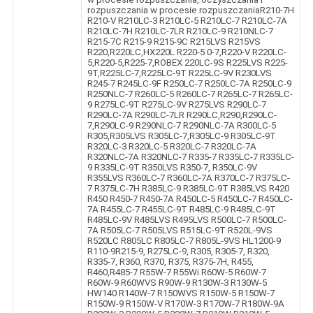
rozpuszczania w procesie rozpuszczaniaR210-7H
R210-V R210LC-3 R210LC-5 R210LC-7 R210LC-7A
R210LC-7H R210LC-7LR R210LC-9 R210NLC-7
R215-7C R215-9 R215-9C R215LVS R215VS
R220,R220LC,HX220L R220-5 0-7,R220-V R220LC-
5,R220-5,R225-7,ROBEX 220LC-9S R225LVS R225-
9T,R225LC-7,R225LC-9T R225LC-9V R230LVS
R245-7 R245LC-9F R250LC-7 R250LC-7A R250LC-9
R250NLC-7 R260LC-5 R260LC-7 R265LC-7 R265LC-
9 R275LC-9T R275LC-9V R275LVS R290LC-7
R290LC-7A R290LC-7LR R290LC,R290,R290LC-
7,R290LC-9 R290NLC-7 R290NLC-7A R300LC-5
R305,R305LVS R305LC-7,R305LC-9 R305LC-9T
R320LC-3 R320LC-5 R320LC-7 R320LC-7A
R320NLC-7A R320NLC-7 R335-7 R335LC-7 R335LC-
9 R335LC-9T R350LVS R350-7, R350LC-9V
R355LVS R360LC-7 R360LC-7A R370LC-7 R375LC-
7 R375LC-7H R385LC-9 R385LC-9T R385LVS R420
R450 R450-7 R450-7A R450LC-5 R450LC-7 R450LC-
7A R455LC-7 R455LC-9T R485LC-9 R485LC-9T
R485LC-9V R485LVS R495LVS R500LC-7 R500LC-
7A R505LC-7 R505LVS R515LC-9T R520L-9VS
R520LC R805LC R805LC-7 R805L-9VS HL1200-9
R110-9R215-9, R275LC-9, R305, R305-7, R320,
R335-7, R360, R370, R375, R375-7H, R455,
R460,R485-7 R55W-7 R55Wi R60W-5 R60W-7
R60W-9 R60WVS R90W-9 R130W-3 R130W-5
HW140 R140W-7 R150WVS R150W-5 R150W-7
R150W-9 R150W-V R170W-3 R170W-7 R180W-9A