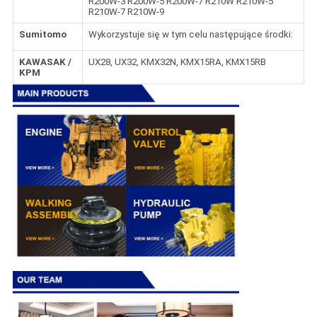
R200W-3 R200W-5 R200W-7 R210W R210W-5
R210W-7 R210W-9
Sumitomo
Wykorzystuje się w tym celu następujące środki:
KAWASAK /
UX28, UX32, KMX32N, KMX15RA, KMX15RB
KPM