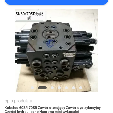
WSZYSTKIE
PRZYPADKI
POPROSIĆ
O
WYCENĘ
SITEMAP
POLITYKA
PRYWATNOŚCI
opis produktu
Kobelco 60SR 70SR Zawór sterujący Zawór dystrybucyjny
Części hydrauliczne Naprawa mini wykopalni