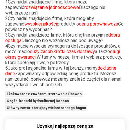
1Czy nadal znajdujecie firmę, która może
zapewnić
rozwiązanie jednoosobowe
Dlaczego nie
wybierzesz nas?
2Czy nadal znajdujecie firmę, która mogłaby
zapewnić
wysokiej jakości
produkty o
cena porównawcza
Co
powiesz na wybór nas?
3Czy nadal znajdziesz firmę, która chętnie przyjmie
dobra
obsługa
Dlaczego nie weźmiesz nas pod uwagę?
4Czy macie wysokie wymagania dotyczące produktów, a
może macie
duży zasób
,
krótki czas dostawy
a także
długi
okres gwarancji
Witamy w naszej firmie i wybierz produkty,
które spełniają Twoje potrzeby.
5Jako profesjonalna firma w tej branży, mamy
dokładne
dane
Zapewniamy odpowiednią cenę produktu. Możesz
nam zaufać, ponieważ możemy znaleźć części dla niemal
wszystkich Twoich potrzeb.
Ekskawator z zawórami sterowania Daewoo
Części koparki hydraulicznej Doosan
Główny zawór sterujący wielostronnego bagna
Uzyskaj najlepszą cenę za