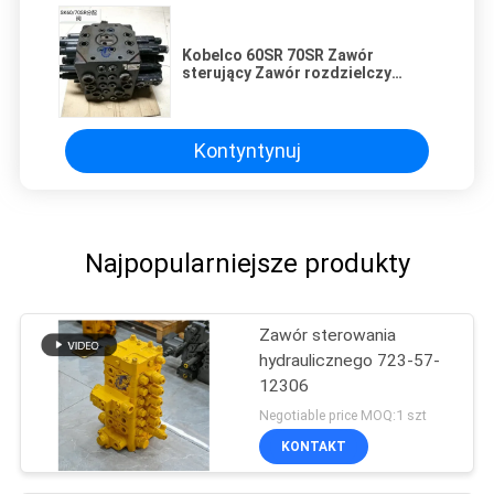
Kobelco 60SR 70SR Zawór
sterujący Zawór rozdzielczy
Części hydrauliczne Naprawa mini
koparki
Kontyntynuj
Najpopularniejsze produkty
Zawór sterowania
hydraulicznego 723-57-
12306
Negotiable price MOQ:1 szt
KONTAKT