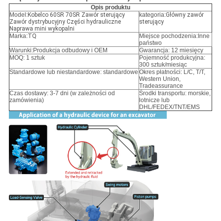
Opis produktu
Model:
Kobelco 60SR 70SR Zawór sterujący
kategoria:
Główny zawór
Zawór dystrybucyjny Części hydrauliczne
sterujący
Naprawa mini wykopalni
Marka:
TQ
Miejsce pochodzenia:Inne
państwo
Warunki:
Produkcja odbudowy i OEM
Gwarancja: 12 miesięcy
MOQ: 1 sztuk
Pojemność produkcyjna:
300 sztuk/miesiąc
Standardowe lub niestandardowe: standardowe
Okres płatności: L/C, T/T,
Western Union,
Tradeassurance
Czas dostawy: 3-7 dni (w zależności od
Środki transportu: morskie,
zamówienia)
lotnicze lub
DHL/FEDEX/TNT/EMS