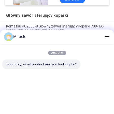
Główny zawór sterujący koparki
Komatsu PC2000-8 Główny zawór sterujący koparki 709-1A-
11300 709-1A-11400 709-1A-11100
Miracle
PC160LC-7 PC160-7 Wynęgarka z zawórami sterującymi
Komatsu, 723-57-16100 Główne części wykopalni
2:40 AM
VOE14541591 Główny zawór sterujący koparki dla Volvo
EC290B EC290C FC329C
Good day, what product are you looking for?
popularne kategorie
Wszystko
Pompa Hydrauliczna 
Główny Zawór 
Koparki
Sterujący Koparki
Napęd Końcowy 
Przekładnia 
Koparki
Obrotowa Koparki