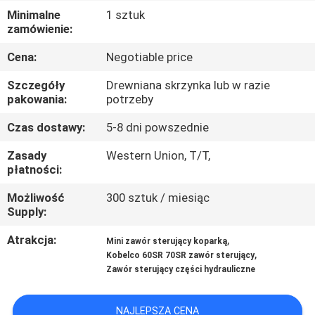
Minimalne
1 sztuk
WYCIECZKA
zamówienie:
PO
Cena:
Negotiable price
FABRYCE
Szczegóły
Drewniana skrzynka lub w razie
pakowania:
potrzeby
KONTROLA
Czas dostawy:
5-8 dni powszednie
JAKOŚCI
Zasady
Western Union, T/T,
płatności:
SKONTAKTUJ
Możliwość
300 sztuk / miesiąc
Supply:
SIĘ
Z
Atrakcja:
,
Mini zawór sterujący koparką
,
Kobelco 60SR 70SR zawór sterujący
NAMI
Zawór sterujący części hydrauliczne
AKTUALNOŚCI
NAJLEPSZA CENA