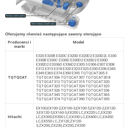
Oferujemy również następujące zawory sterujące
Producenci i
Model
marki
E320 E320B E320C E320D E320D2 E320D2L E330
E330B E330C E330D E330D2 E320D2 E330D
E330D2 E3336D E336D2 E305.5 E306 E307 E308
E312 E315 E318 E320 E323 E325 E330 E336 E345
E349 E365 E374 E390 E395 TQTQCAT305.5
TQTQCAT
TQTQCAT306 TQTQCAT307 TQTQCAT30 8
TQTQCAT312 TQTQCAT315 TQTQCAT320
TQTQCAT323 TQTQCAT324 TQTQCAT325
TQTQCAT326 TQTQCAT330 TQTQCAT336
TQTQCAT345 TQTQCAT349 TQTQCAT365
TQTQCAT374 TQTQCAT390 TQTQCAT395
EX100,EX100-2,EX100-3,EX100-5,EX120-2,EX120-
3,EX120-5,EX160-5,EX200 LC,EX220 LC,EX230
Hitachi
LC,EX300,EX300 LC,EX330 LC,EX400 LC,EX450
LC,EX550 LC,ZX120,ZX120-
3,ZX200,ZX230,ZX250,ZX350