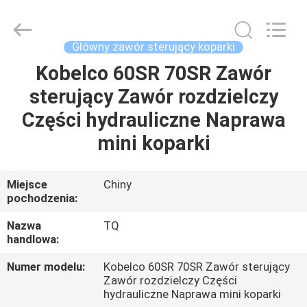
Tieqi
Construction
Machinery
Co.,
Ltd..
Główny zawór sterujący koparki
All
Rights
Kobelco 60SR 70SR Zawór
DOM
Reserved.
sterujący Zawór rozdzielczy
PRODUKTY
Części hydrauliczne Naprawa
mini koparki
FILMY
Miejsce
Chiny
pochodzenia:
POKAZ
VR
Nazwa
TQ
handlowa:
O
Numer modelu:
Kobelco 60SR 70SR Zawór sterujący
Zawór rozdzielczy Części
NAS
hydrauliczne Naprawa mini koparki