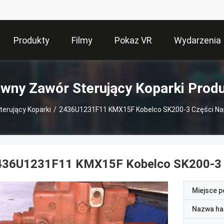
Produkty
Filmy
Pokaz VR
Wydarzenia
wny Zawór Sterujący Koparki Prod
erujący Koparki
/
2436U1231F11 KMX15F Kobelco SK200-3 Części N
436U1231F11 KMX15F Kobelco SK200-3 
Miejsce 
Nazwa ha