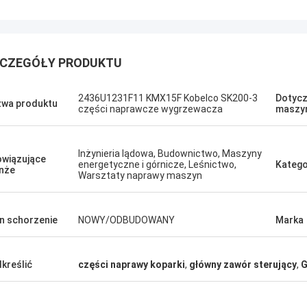
CZEGÓŁY PRODUKTU
2436U1231F11 KMX15F Kobelco SK200-3
Dotycz
wa produktu
części naprawcze wygrzewacza
maszy
кий
Erdenetumur Kampana
 ruch.
Przyjemne zakupy
Inżynieria lądowa, Budownictwo, Maszyny
wiązujące
energetyczne i górnicze, Leśnictwo,
Katego
nże
Warsztaty naprawy maszyn
n schorzenie
NOWY/ODBUDOWANY
Marka
kreślić
części naprawy koparki
,
główny zawór sterujący
,
G