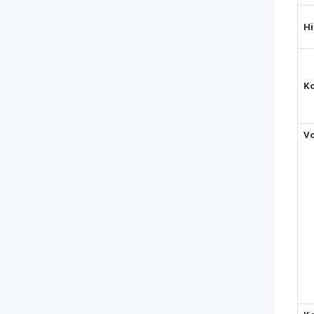
Hi
K
Vo