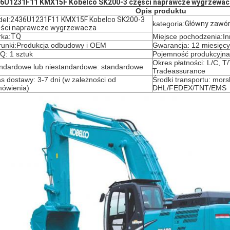
6U1231F11 KMX15F Kobelco SK200-3 części naprawcze wygrzewac
Opis produktu
el:
2436U1231F11 KMX15F Kobelco SK200-3
kategoria:
Główny zawór
ści naprawcze wygrzewacza
ka:
TQ
Miejsce pochodzenia:I
unki:
Produkcja odbudowy i OEM
Gwarancja: 12 miesięcy
: 1 sztuk
Pojemność produkcyjna:
Okres płatności: L/C, T
ndardowe lub niestandardowe: standardowe
Tradeassurance
s dostawy: 3-7 dni (w zależności od
Środki transportu: morsk
ówienia)
DHL/FEDEX/TNT/EMS