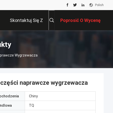
Polish
Skontaktuj Się Z
Poprosić O Wycenę
Nami
ukty
aprawcze Wygrzewacza
części naprawcze wygrzewacza
pochodzenia
Chiny
ndlowa
TQ