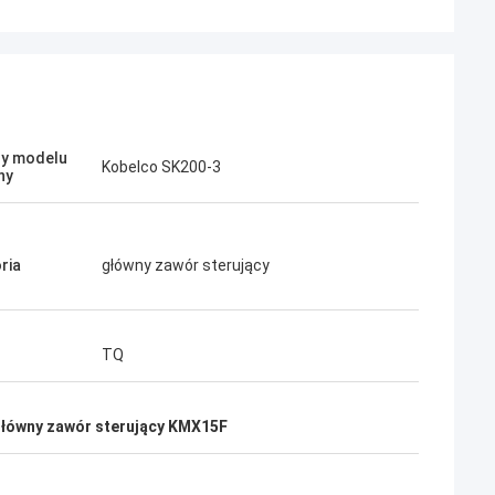
y modelu
Jose
Kobelco SK200-3
ny
Podoba mi się ta firma. Są profesjonalni i
przyjaźni. Doskonała obsługa i przyjazne
porady, szybka dostawa. Bardzo dobra
ria
główny zawór sterujący
cena. Chcę ponownie zamówić, gdy będę
potrzebował.
TQ
łówny zawór sterujący KMX15F