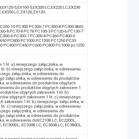
3,EX120-5,EX160-5,EX200 LC,EX220 LC,EX230
C,EX550 LC,ZX120,ZX120-
C200-10 PC300 PC300-7 PC300-8 PC300-8MO
60-8 PC70-8 PC78 PC100-3 PC120-6 PC130-7
C300-6 PC300-7 PC300-8 PC360 PC400-6
C650 PC800 PC1000 PC1200 PC1250 PC55
0 PC400 PC450 PC600 PC800 PC1000 pc1250
 lit. a) niniejszego załącznika, w
it. b) niniejszego załącznika, w odniesieniu
jszego załącznika, w odniesieniu do
ego załącznika, w odniesieniu do produktów
nika, w odniesieniu do produktów objętych
dniesieniu do produktów objętych zakresem 1
 produktów objętych zakresem 1 lit. b)
któw objętych zakresem 1 lit. c) niniejszego
 zakresem 1 lit. b) niniejszego załącznika, w
it. c) niniejszego załącznika, w odniesieniu
jszego załącznika, w odniesieniu do
ego załącznika, w odniesieniu do produktów
nika, w odniesieniu doEC210B LC, EC220DL,
C, EC300DL, EC330B LC, EC360B LC, EC380DL,