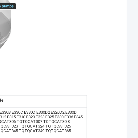
el
 E330B E330C E330D E330D2 E320D2 E330D
312 E315 E318 E320 E323 E325 E330 E336 E345
QTQCAT306 TQTQCAT307 TQTQCAT30 8
TQCAT323 TQTQCAT324 TQTQCAT325
TQCAT345 TQTQCAT349 TQTQCAT365