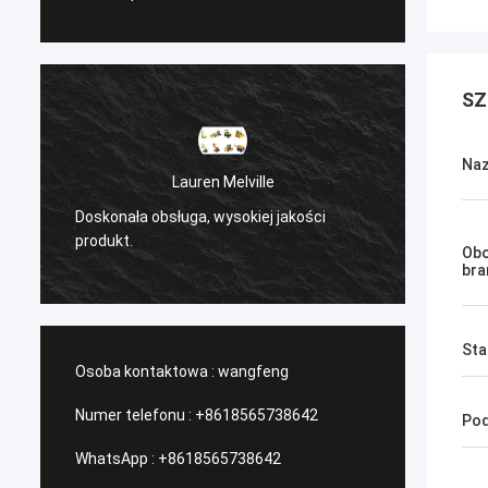
SZ
Naz
Lauren Melville
Sanёк Нижегородс
bsługa, wysokiej jakości
/Serwis zarządzający, szybki
Obo
bra
Sta
Osoba kontaktowa :
wangfeng
Numer telefonu :
+8618565738642
Pod
WhatsApp :
+8618565738642