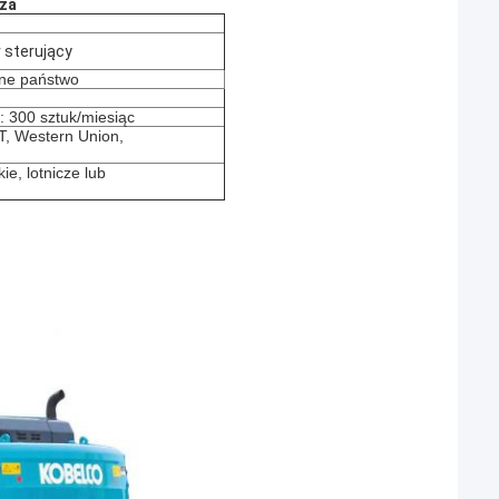
za
 sterujący
nne państwo
 300 sztuk/miesiąc
/T, Western Union,
ie, lotnicze lub