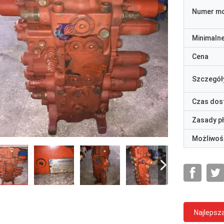
Numer m
Minimaln
Cena
Szczegół
Czas dos
Zasady p
Możliwoś
Najlepsz