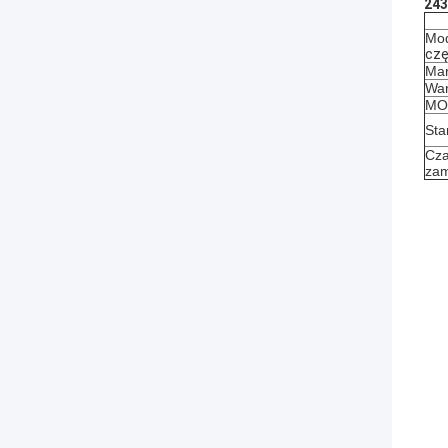
243
Mod
czę
Mar
War
MOQ
Sta
Cza
zam