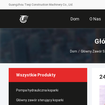
Guangzhou Tieqi Construction Machinery Co., Ltd.
Dom
O Nas
Głó
Dom
/
Główny Zawór St
Wszystkie Produkty
2
Pompa hydrauliczna koparki
Główny zawór sterujący koparki