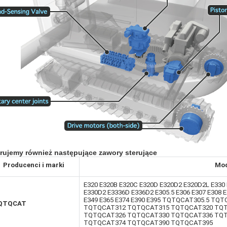
rujemy również następujące zawory sterujące
Producenci i marki
Mod
E320 E320B E320C E320D E320D2 E320D2L E330
E330D2 E3336D E336D2 E305.5 E306 E307 E308 E
E349 E365 E374 E390 E395 TQTQCAT305.5 T
QTQCAT
TQTQCAT312 TQTQCAT315 TQTQCAT320 TQ
TQTQCAT326 TQTQCAT330 TQTQCAT336 TQ
TQTQCAT374 TQTQCAT390 TQTQCAT395