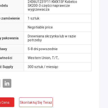
2436U1231F11 KMX15F Kobelco
odelu
SK200-3 części naprawcze
wygrzewacza
e zamówienie
1 sztuk
Negotiable price
Drewniana skrzynka lub w razie
y pakowania
potrzeby
tawy
5-8 dni powszednie
łatności
Western Union, T/T,
ć Supply
300 sztuk / miesiąc
a Cena
Skontaktuj Się Teraz