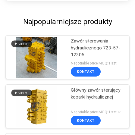
Najpopularniejsze produkty
Zawór sterowania
hydraulicznego 723-57-
12306
Negotiable price MOQ:1 szt
KONTAKT
Główny zawór sterujący
koparki hydraulicznej
Negotiable price MOQ:1 sztuk
KONTAKT