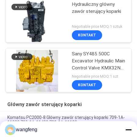
Hydrauliczny główny
zawór sterujący koparki
Negotiable price MOQ:1 sztuk
KONTAKT
Sany SY485 500C
Excavator Hydraulic Main
Control Valve KMX32NA
High Quality
Negotiable price MOQ:1 szt
KONTAKT
Główny zawór sterujący koparki
Komatsu PC2000-8 Główny zawór sterujący koparki 709-1A-
11300 709-1A-11400 709-1A-11100
wangfeng
PC160LC-7 PC160-7 Wynęgarka z zawórami sterującymi