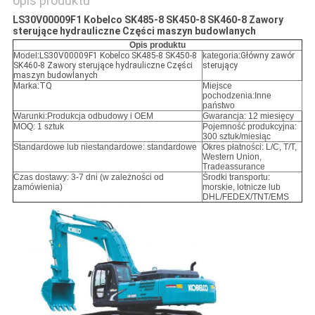
opis produktu
LS30V00009F1 Kobelco SK485-8 SK450-8 SK460-8 Zawory
sterujące hydrauliczne Części maszyn budowlanych
Opis produktu
Model:
LS30V00009F1 Kobelco SK485-8 SK450-8
kategoria:
Główny zawór
SK460-8 Zawory sterujące hydrauliczne Części
sterujący
maszyn budowlanych
Marka:
TQ
Miejsce
pochodzenia:Inne
państwo
Warunki:
Produkcja odbudowy i OEM
Gwarancja: 12 miesięcy
MOQ: 1 sztuk
Pojemność produkcyjna:
300 sztuk/miesiąc
Standardowe lub niestandardowe: standardowe
Okres płatności: L/C, T/T,
Western Union,
Tradeassurance
Czas dostawy: 3-7 dni (w zależności od
Środki transportu:
zamówienia)
morskie, lotnicze lub
DHL/FEDEX/TNT/EMS