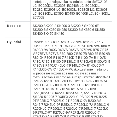
niniejszego załącznika, w odniesieniu doEC210B
LC, EC220DL, EC230B, EC240B LC, EC250DL,
EC280, EC290B LC, EC300DL, EC330B LC, EC360B
LC, EC380DL, EC390, EC450, EC460B LC, EC4 80DL,
EC700B
Kobelco
SK200 SK200-2 SK200-3 SK200-6 SK200-6E
SK200-8 SK230 SK250 SK330-8 SK330-6 SK350
SK400 SK450 SK480
Hyundai
Robex R16-7 R17-9VS R17Z-9VS R22-7 R25Z-7
R35Z R35Z-9R60-7E R60-7G R60-9S R60-9VS R60-V
R60CR-9A R60G R60VS R66VS R75DVS R75-7 R75-
V R75BVS R75VS R80, R80-7 R80-7B R80-8B R80-9B
R80-9H R80G R110-7 R110D-7 R110D-7A R110VS
R130, R130-3 R130-5 R130LC-5 R130LVS R130WD-5
R130VS R140,R140LC-7 R140LC-7A R140LCD-7
R140LCD-7A R140LCM-7Wykorzystanie metanolu
w procesie rozpuszczania, oczyszczania i
rozpuszczania w procesie rozpuszczaniaR210-7H
R210-V R210LC-3 R210LC-5 R210LC-7 R210LC-7A
R210LC-7H R210LC-7LR R210LC-9 R210NLC-7
R215-7C R215-9 R215-9C R215LVS R215VS
R220,R220LC,HX220L R220-5 0-7,R220-V R220LC-
5,R220-5,R225-7,ROBEX 220LC-9S R225LVS R225-
9T,R225LC-7,R225LC-9T R225LC-9V R230LVS
R245-7 R245LC-9F R250LC-7 R250LC-7A R250LC-9
R250NLC-7 R260LC-5 R260LC-7 R265LC-7 R265LC-
9 R275LC-9T R275LC-9V R275LVS R290LC-7
R290LC-7A R290LC-7LR R290LC,R290,R290LC-