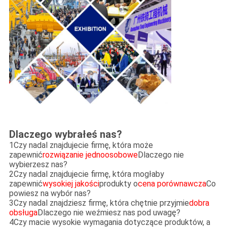
Dlaczego wybrałeś nas?
1Czy nadal znajdujecie firmę, która może
zapewnić
rozwiązanie jednoosobowe
Dlaczego nie
wybierzesz nas?
2Czy nadal znajdujecie firmę, która mogłaby
zapewnić
wysokiej jakości
produkty o
cena porównawcza
Co
powiesz na wybór nas?
3Czy nadal znajdziesz firmę, która chętnie przyjmie
dobra
obsługa
Dlaczego nie weźmiesz nas pod uwagę?
4Czy macie wysokie wymagania dotyczące produktów, a