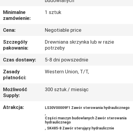
budowlanych
WYCIECZKA
Minimalne
1 sztuk
zamówienie:
PO
Cena:
Negotiable price
FABRYCE
Szczegóły
Drewniana skrzynka lub w razie
pakowania:
potrzeby
KONTROLA
Czas dostawy:
5-8 dni powszednie
JAKOŚCI
Zasady
Western Union, T/T,
płatności:
SKONTAKTUJ
Możliwość
300 sztuk / miesiąc
SIĘ
Supply:
Z
Atrakcja:
LS30V00009F1 Zawór sterowania hydraulicznego
NAMI
,
Części maszyn budowlanych Zawór sterowania
hydraulicznego
,
AKTUALNOŚCI
SK485-8 Zawór sterujący hydraulicznie