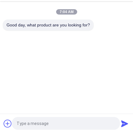
Komatsu, 723-57-16100 Główne części wykopalni
7:04 AM
VOE14541591 Główny zawór sterujący koparki dla Volvo
EC290B EC290C FC329C
Good day, what product are you looking for?
popularne kategorie
Wszystko
Pompa Hydrauliczna 
Główny Zawór 
Koparki
Sterujący Koparki
Napęd Końcowy 
Przekładnia 
Koparki
Obrotowa Koparki
Hydrauliczna Pompa 
Części Pompy 
Wentylatora
Hydraulicznej
Pompa Hydrauliczna 
Silnik Jazdy Koparki
KAWASAK
Poprosić o wycenę