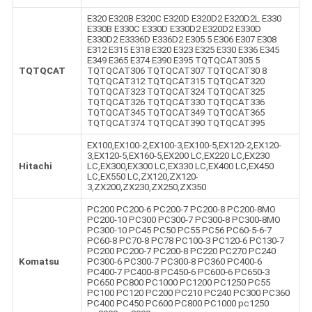
E320 E320B E320C E320D E320D2 E320D2L E330
E330B E330C E330D E330D2 E320D2 E330D
E330D2 E3336D E336D2 E305.5 E306 E307 E308
E312 E315 E318 E320 E323 E325 E330 E336 E345
E349 E365 E374 E390 E395 TQTQCAT305.5
TQTQCAT
TQTQCAT306 TQTQCAT307 TQTQCAT30 8
TQTQCAT312 TQTQCAT315 TQTQCAT320
TQTQCAT323 TQTQCAT324 TQTQCAT325
TQTQCAT326 TQTQCAT330 TQTQCAT336
TQTQCAT345 TQTQCAT349 TQTQCAT365
TQTQCAT374 TQTQCAT390 TQTQCAT395
EX100,EX100-2,EX100-3,EX100-5,EX120-2,EX120-
3,EX120-5,EX160-5,EX200 LC,EX220 LC,EX230
Hitachi
LC,EX300,EX300 LC,EX330 LC,EX400 LC,EX450
LC,EX550 LC,ZX120,ZX120-
3,ZX200,ZX230,ZX250,ZX350
PC200 PC200-6 PC200-7 PC200-8 PC200-8MO
PC200-10 PC300 PC300-7 PC300-8 PC300-8MO
PC300-10 PC45 PC50 PC55 PC56 PC60-5-6-7
PC60-8 PC70-8 PC78 PC100-3 PC120-6 PC130-7
PC200 PC200-7 PC200-8 PC220 PC270 PC240
Komatsu
PC300-6 PC300-7 PC300-8 PC360 PC400-6
PC400-7 PC400-8 PC450-6 PC600-6 PC650-3
PC650 PC800 PC1000 PC1200 PC1250 PC55
PC100 PC120 PC200 PC210 PC240 PC300 PC360
PC400 PC450 PC600 PC800 PC1000 pc1250