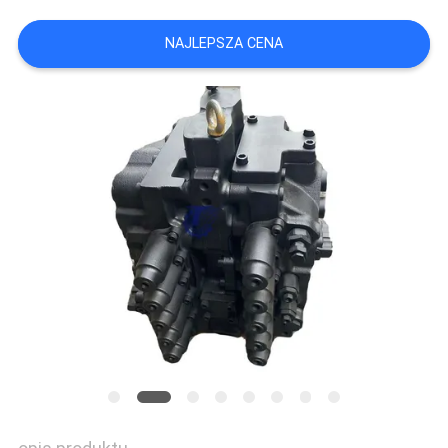
NAJLEPSZA CENA
WSZYSTKIE
PRZYPADKI
POPROSIĆ
O
WYCENĘ
SITEMAP
POLITYKA
PRYWATNOŚCI