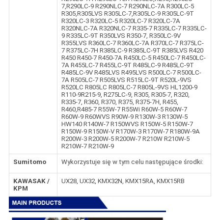
7,R290LC-9 R290NLC-7 R290NLC-7A R300LC-5
R305,R305LVS R305LC-7,R305LC-9 R305LC-9T
R320LC-3 R320LC-5 R320LC-7 R320LC-7A
R320NLC-7A R320NLC-7 R335-7 R335LC-7 R335LC-
9 R335LC-9T R350LVS R350-7, R350LC-9V
R355LVS R360LC-7 R360LC-7A R370LC-7 R375LC-
7 R375LC-7H R385LC-9 R385LC-9T R385LVS R420
R450 R450-7 R450-7A R450LC-5 R450LC-7 R450LC-
7A R455LC-7 R455LC-9T R485LC-9 R485LC-9T
R485LC-9V R485LVS R495LVS R500LC-7 R500LC-
7A R505LC-7 R505LVS R515LC-9T R520L-9VS
R520LC R805LC R805LC-7 R805L-9VS HL1200-9
R110-9R215-9, R275LC-9, R305, R305-7, R320,
R335-7, R360, R370, R375, R375-7H, R455,
R460,R485-7 R55W-7 R55Wi R60W-5 R60W-7
R60W-9 R60WVS R90W-9 R130W-3 R130W-5
HW140 R140W-7 R150WVS R150W-5 R150W-7
R150W-9 R150W-V R170W-3 R170W-7 R180W-9A
R200W-3 R200W-5 R200W-7 R210W R210W-5
R210W-7 R210W-9
Sumitomo
Wykorzystuje się w tym celu następujące środki:
KAWASAK /
UX28, UX32, KMX32N, KMX15RA, KMX15RB
KPM