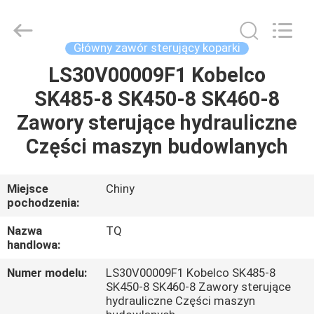
Tieqi
Construction
Machinery
Co.,
Ltd..
Główny zawór sterujący koparki
All
Rights
LS30V00009F1 Kobelco
DOM
Reserved.
SK485-8 SK450-8 SK460-8
PRODUKTY
Zawory sterujące hydrauliczne
Części maszyn budowlanych
FILMY
Miejsce
Chiny
pochodzenia:
POKAZ
VR
Nazwa
TQ
handlowa:
O
Numer modelu:
LS30V00009F1 Kobelco SK485-8
SK450-8 SK460-8 Zawory sterujące
NAS
hydrauliczne Części maszyn