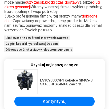
może macie
duży zasób
,
krótki czas dostawy
a także
długi
okres gwarancji
Witamy w naszej firmie i wybierz produkty,
które spełniają Twoje potrzeby.
5Jako profesjonalna firma w tej branży, mamy
dokładne
dane
Zapewniamy odpowiednią cenę produktu. Możesz
nam zaufać, ponieważ możemy znaleźć części dla niemal
wszystkich Twoich potrzeb.
Ekskawator z zawórami sterowania Daewoo
Części koparki hydraulicznej Doosan
Główny zawór sterujący wielostronnego bagna
Uzyskaj najlepszą cenę za
LS30V00009F1 Kobelco SK485-8
SK450-8 SK460-8 Zawory
sterujące hydrauliczne Części
maszyn budowlanych
Kontyntynuj