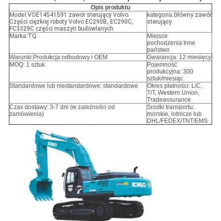
Opis produktu
Model:
VOE14541591 zawór sterujący Volvo.
kategoria:
Główny zawór
Części ciężkiej roboty Volvo EC290B, EC290C,
sterujący
FC3329C części maszyn budowlanych
Marka:
TQ
Miejsce
pochodzenia:Inne
państwo
Warunki:
Produkcja odbudowy i OEM
Gwarancja: 12 miesięcy
MOQ: 1 sztuk
Pojemność
produkcyjna: 300
sztuk/miesiąc
Standardowe lub niestandardowe: standardowe
Okres płatności: L/C,
T/T, Western Union,
Tradeassurance
Czas dostawy: 3-7 dni (w zależności od
Środki transportu:
zamówienia)
morskie, lotnicze lub
DHL/FEDEX/TNT/EMS