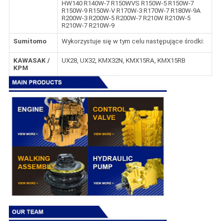
HW140 R140W-7 R150WVS R150W-5 R150W-7
R150W-9 R150W-V R170W-3 R170W-7 R180W-9A
R200W-3 R200W-5 R200W-7 R210W R210W-5
R210W-7 R210W-9
Sumitomo
Wykorzystuje się w tym celu następujące środki:
KAWASAK /
UX28, UX32, KMX32N, KMX15RA, KMX15RB
KPM