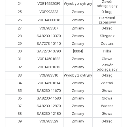
Zawór
24
VOE14552089
Wyroby z cytryny
odciągający
25
VOE993323
Zmiany
O-krąg
Pierścień
26
VOE14880816
Zmiany
zapasowy
27
VOE983507
Zmiany
O-krąg
28
SA8230-13370
Zmiany
Slizgacz
29
SA7273-10110
Zmiany
Zostań.
30
SA7273-10790
[0004]
Piłka
31
VOE14501822
Zmiany
Głowa
Zawór
32
VOE14501813
Zmiany
odciągający
33
VOE983510
Wyroby z cytryny
O-krąg
34
VOE14501814
Zmiany
Zostań.
35
SA8230-11670
Zmiany
Głowa
36
SA8230-11680
Zmiany
Głowa
37
SA8230-12870
Zmiany
Wiosna
38
SA8230-12180
Zmiany
Głowa
39
VOE983529
Zmiany
O-krąg