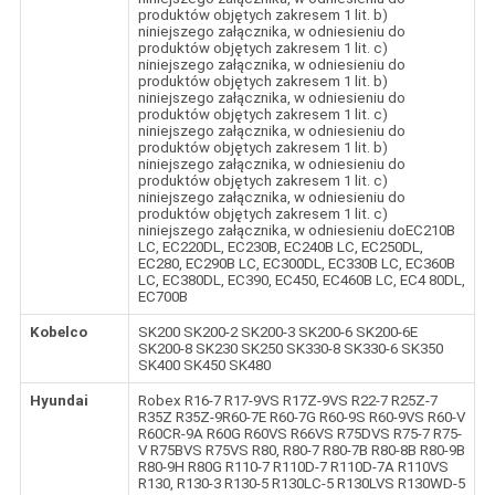
produktów objętych zakresem 1 lit. b)
niniejszego załącznika, w odniesieniu do
produktów objętych zakresem 1 lit. c)
niniejszego załącznika, w odniesieniu do
produktów objętych zakresem 1 lit. b)
niniejszego załącznika, w odniesieniu do
produktów objętych zakresem 1 lit. c)
niniejszego załącznika, w odniesieniu do
produktów objętych zakresem 1 lit. b)
niniejszego załącznika, w odniesieniu do
produktów objętych zakresem 1 lit. c)
niniejszego załącznika, w odniesieniu do
produktów objętych zakresem 1 lit. c)
niniejszego załącznika, w odniesieniu doEC210B
LC, EC220DL, EC230B, EC240B LC, EC250DL,
EC280, EC290B LC, EC300DL, EC330B LC, EC360B
LC, EC380DL, EC390, EC450, EC460B LC, EC4 80DL,
EC700B
Kobelco
SK200 SK200-2 SK200-3 SK200-6 SK200-6E
SK200-8 SK230 SK250 SK330-8 SK330-6 SK350
SK400 SK450 SK480
Hyundai
Robex R16-7 R17-9VS R17Z-9VS R22-7 R25Z-7
R35Z R35Z-9R60-7E R60-7G R60-9S R60-9VS R60-V
R60CR-9A R60G R60VS R66VS R75DVS R75-7 R75-
V R75BVS R75VS R80, R80-7 R80-7B R80-8B R80-9B
R80-9H R80G R110-7 R110D-7 R110D-7A R110VS
R130, R130-3 R130-5 R130LC-5 R130LVS R130WD-5