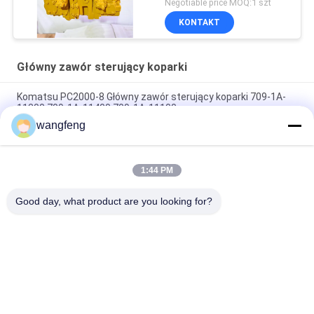
Negotiable price MOQ:1 szt
KONTAKT
Główny zawór sterujący koparki
Komatsu PC2000-8 Główny zawór sterujący koparki 709-1A-
11300 709-1A-11400 709-1A-11100
wangfeng
PC160LC-7 PC160-7 Wynęgarka z zawórami sterującymi
Komatsu, 723-57-16100 Główne części wykopalni
1:44 PM
VOE14541591 Główny zawór sterujący koparki dla Volvo
EC290B EC290C FC329C
Good day, what product are you looking for?
popularne kategorie
Wszystko
Pompa Hydrauliczna 
Główny Zawór 
Koparki
Sterujący Koparki
Napęd Końcowy 
Przekładnia 