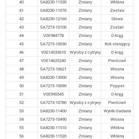
40
SA8230-11530
Zmiany
Włókna
41
SA8230-11070
Zmiany
Zestaw
42
SA8230-12160
Zmiany
Głowa
43
SA7273-10100
Zmiany
Zostań.
44
VOE984778
Zmiany
O-krąg
45
SA7273-10030
Zmiany
tłok sterujący
46
VOE14533610
Wyroby z cytryny
O-krąg
47
VOE14625240
Zmiany
Pierścień
48
SA7273-10621
Zmiany
Wiosna
49
SA8230-13000
Zmiany
Wiosna
50
SA7273-10090
Zmiany
Poppet
51
VOE990545
Zmiany
O-krąg
52
SA7273-10780
Wyroby z cytryny
Pierścień
53
SA8230-11400
Zmiany
Wyniki badania
54
SA7273-10490
Zmiany
Wiosna
55
SA8230-11510
Zmiany
Włókna
56
SA8230-11520
Zmiany
Włókna