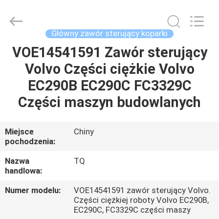
Tieqi
Construction
Machinery
Co.,
Ltd..
Główny zawór sterujący koparki
All
Rights
VOE14541591 Zawór sterujący
DOM
Reserved.
Volvo Części ciężkie Volvo
PRODUKTY
EC290B EC290C FC3329C
Części maszyn budowlanych
FILMY
Miejsce
Chiny
pochodzenia:
POKAZ
VR
Nazwa
TQ
handlowa:
O
Numer modelu:
VOE14541591 zawór sterujący Volvo.
Części ciężkiej roboty Volvo EC290B,
NAS
EC290C, FC3329C części maszy