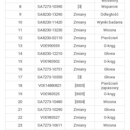
wiosenny
8
SA7273-10390
[3]
Wsparcie
9
SA8230-13290
Zmiany
Odległość
10
SA8230-11420
Zmiany
Wyniki badania
11
SA8230-13230
Zmiany
Wiosna
12
SA8230-02110
Zmiany
Pierścień
13
VOE990559
Zmiany
O-krąg
14
SA8230-12210
Zmiany
Głowa
15
VOE983502
Zmiany
O-krąg
16
SA7273-10751
Zmiany
Głowa
17
SA7273-10350
[3]
Głowa
Pierścień
18
VOE14880821
[0005]
zapasowy
19
VOE983525
[0005]
O-krąg
20
SA7273-10480
[0004]
Wiosna
21
SA7273-10290
Zmiany
Głowa
22
VOE983527
Zmiany
O-krąg
23
SA7273-10611
Zmiany
Wiosna