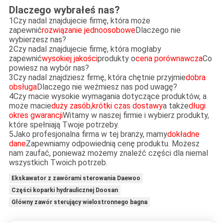
Dlaczego wybrałeś nas?
1Czy nadal znajdujecie firmę, która może
zapewnić
rozwiązanie jednoosobowe
Dlaczego nie
wybierzesz nas?
2Czy nadal znajdujecie firmę, która mogłaby
zapewnić
wysokiej jakości
produkty o
cena porównawcza
Co
powiesz na wybór nas?
3Czy nadal znajdziesz firmę, która chętnie przyjmie
dobra
obsługa
Dlaczego nie weźmiesz nas pod uwagę?
4Czy macie wysokie wymagania dotyczące produktów, a
może macie
duży zasób
,
krótki czas dostawy
a także
długi
okres gwarancji
Witamy w naszej firmie i wybierz produkty,
które spełniają Twoje potrzeby.
5Jako profesjonalna firma w tej branży, mamy
dokładne
dane
Zapewniamy odpowiednią cenę produktu. Możesz
nam zaufać, ponieważ możemy znaleźć części dla niemal
wszystkich Twoich potrzeb.
Ekskawator z zawórami sterowania Daewoo
Części koparki hydraulicznej Doosan
Główny zawór sterujący wielostronnego bagna