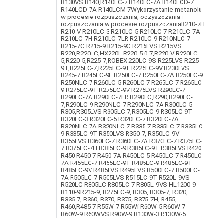
R130VS R140,R140LC-7 R140LC-7A R140LCD-7
R140LCD-7A R140LCM-7Wykorzystanie metanolu
w procesie rozpuszczania, oczyszczania i
rozpuszczania w procesie rozpuszczaniaR210-7H
R210-V R210LC-3 R210LC-5 R210LC-7 R210LC-7A
R210LC-7H R210LC-7LR R210LC-9 R210NLC-7
R215-7C R215-9 R215-9C R215LVS R215VS
R220,R220LC,HX220L R220-5 0-7,R220-V R220LC-
5,R220-5,R225-7,ROBEX 220LC-9S R225LVS R225-
9T,R225LC-7,R225LC-9T R225LC-9V R230LVS
R245-7 R245LC-9F R250LC-7 R250LC-7A R250LC-9
R250NLC-7 R260LC-5 R260LC-7 R265LC-7 R265LC-
9 R275LC-9T R275LC-9V R275LVS R290LC-7
R290LC-7A R290LC-7LR R290LC,R290,R290LC-
7,R290LC-9 R290NLC-7 R290NLC-7A R300LC-5
R305,R305LVS R305LC-7,R305LC-9 R305LC-9T
R320LC-3 R320LC-5 R320LC-7 R320LC-7A
R320NLC-7A R320NLC-7 R335-7 R335LC-7 R335LC-
9 R335LC-9T R350LVS R350-7, R350LC-9V
R355LVS R360LC-7 R360LC-7A R370LC-7 R375LC-
7 R375LC-7H R385LC-9 R385LC-9T R385LVS R420
R450 R450-7 R450-7A R450LC-5 R450LC-7 R450LC-
7A R455LC-7 R455LC-9T R485LC-9 R485LC-9T
R485LC-9V R485LVS R495LVS R500LC-7 R500LC-
7A R505LC-7 R505LVS R515LC-9T R520L-9VS
R520LC R805LC R805LC-7 R805L-9VS HL1200-9
R110-9R215-9, R275LC-9, R305, R305-7, R320,
R335-7, R360, R370, R375, R375-7H, R455,
R460,R485-7 R55W-7 R55Wi R60W-5 R60W-7
R60W-9 R60WVS R90W-9 R130W-3 R130W-5