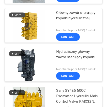
Główny zawór sterujący
koparki hydraulicznej
Negotiable price MOQ:1 sztuk
KONTAKT
Hydrauliczny główny
zawór sterujący koparki
Negotiable price MOQ:1 sztuk
KONTAKT
Sany SY485 500C
Excavator Hydraulic Main
Control Valve KMX32NA
High Quality