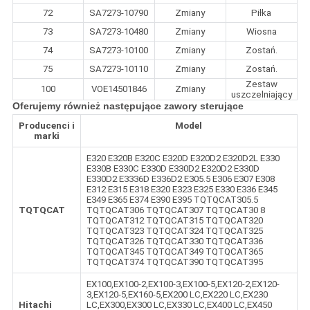
72
SA7273-10790
Zmiany
Piłka
73
SA7273-10480
Zmiany
Wiosna
74
SA7273-10100
Zmiany
Zostań.
75
SA7273-10110
Zmiany
Zostań.
Zestaw
100
VOE14501846
Zmiany
uszczelniający
Oferujemy również następujące zawory sterujące
Producenci i
Model
marki
E320 E320B E320C E320D E320D2 E320D2L E330
E330B E330C E330D E330D2 E320D2 E330D
E330D2 E3336D E336D2 E305.5 E306 E307 E308
E312 E315 E318 E320 E323 E325 E330 E336 E345
E349 E365 E374 E390 E395 TQTQCAT305.5
TQTQCAT
TQTQCAT306 TQTQCAT307 TQTQCAT30 8
TQTQCAT312 TQTQCAT315 TQTQCAT320
TQTQCAT323 TQTQCAT324 TQTQCAT325
TQTQCAT326 TQTQCAT330 TQTQCAT336
TQTQCAT345 TQTQCAT349 TQTQCAT365
TQTQCAT374 TQTQCAT390 TQTQCAT395
EX100,EX100-2,EX100-3,EX100-5,EX120-2,EX120-
3,EX120-5,EX160-5,EX200 LC,EX220 LC,EX230
Hitachi
LC,EX300,EX300 LC,EX330 LC,EX400 LC,EX450