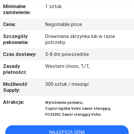
Minimalne
1 sztuk
WYCIECZKA
zamówienie:
PO
Cena:
Negotiable price
FABRYCE
Szczegóły
Drewniana skrzynka lub w razie
pakowania:
potrzeby
KONTROLA
Czas dostawy:
5-8 dni powszednie
JAKOŚCI
Zasady
Western Union, T/T,
płatności:
SKONTAKTUJ
Możliwość
300 sztuk / miesiąc
Supply:
SIĘ
Z
Atrakcja:
,
Wyróżnienie pomiaru:
,
Części ciężkie Volvo zawór sterujący
NAMI
FC3329C Zawór sterujący Volvo
AKTUALNOŚCI
NAJLEPSZA CENA