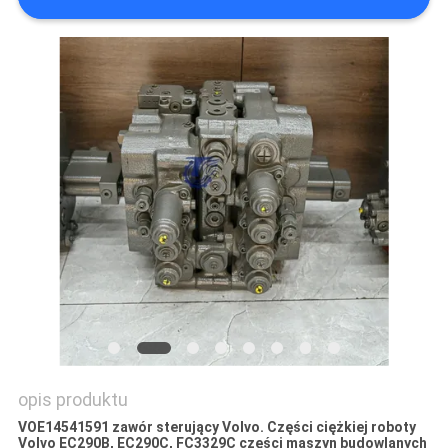
WSZYSTKIE
PRZYPADKI
POPROSIĆ
O
WYCENĘ
SITEMAP
POLITYKA
PRYWATNOŚCI
opis produktu
VOE14541591 zawór sterujący Volvo. Części ciężkiej roboty
Volvo EC290B, EC290C, FC3329C części maszyn budowlanych