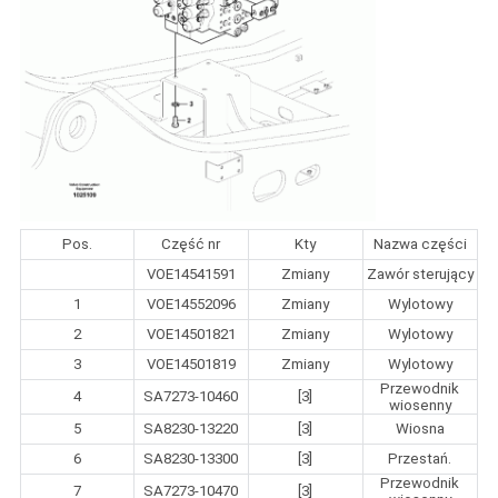
Pos.
Część nr
Kty
Nazwa części
VOE14541591
Zmiany
Zawór sterujący
1
VOE14552096
Zmiany
Wylotowy
2
VOE14501821
Zmiany
Wylotowy
3
VOE14501819
Zmiany
Wylotowy
Przewodnik
4
SA7273-10460
[3]
wiosenny
5
SA8230-13220
[3]
Wiosna
6
SA8230-13300
[3]
Przestań.
Przewodnik
7
SA7273-10470
[3]