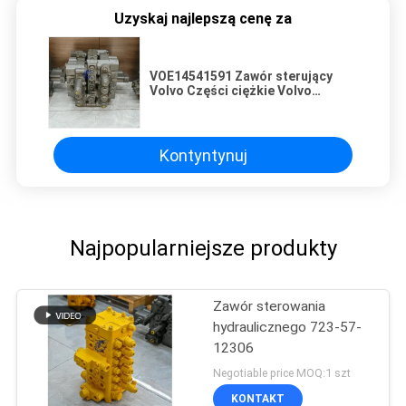
Uzyskaj najlepszą cenę za
VOE14541591 Zawór sterujący
Volvo Części ciężkie Volvo
EC290B EC290C FC3329C Części
maszyn budowlanych
Kontyntynuj
Najpopularniejsze produkty
Zawór sterowania
hydraulicznego 723-57-
12306
Negotiable price MOQ:1 szt
KONTAKT