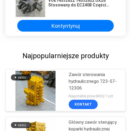
VOE14532822 14532822 UX28
Stosowany do EC240B Części
maszyn budowlanych do zaworów
hydraulicznych
Kontyntynuj
Najpopularniejsze produkty
Zawór sterowania
hydraulicznego 723-57-
12306
Negotiable price MOQ:1 szt
KONTAKT
Główny zawór sterujący
koparki hydraulicznej