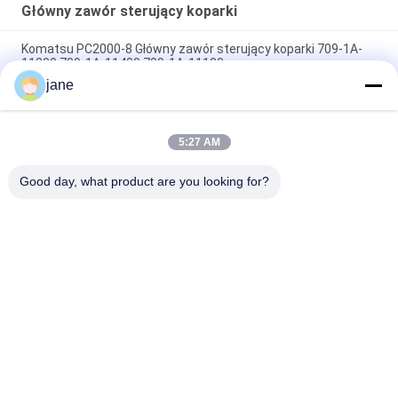
Główny zawór sterujący koparki
Komatsu PC2000-8 Główny zawór sterujący koparki 709-1A-
11300 709-1A-11400 709-1A-11100
jane
PC160LC-7 PC160-7 Wynęgarka z zawórami sterującymi
Komatsu, 723-57-16100 Główne części wykopalni
5:27 AM
VOE14541591 Główny zawór sterujący koparki dla Volvo
EC290B EC290C FC329C
Good day, what product are you looking for?
popularne kategorie
Wszystko
Pompa Hydrauliczna 
Główny Zawór 
Koparki
Sterujący Koparki
Napęd Końcowy 
Przekładnia 
Koparki
Obrotowa Koparki
Hydrauliczna Pompa 
Części Pompy 
Wentylatora
Hydraulicznej