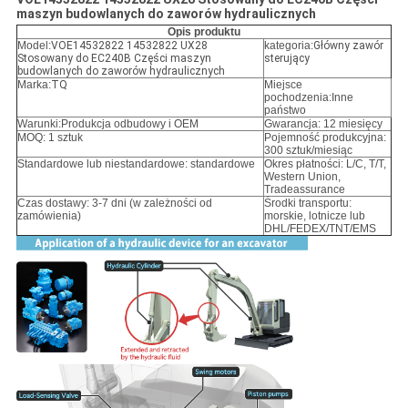
maszyn budowlanych do zaworów hydraulicznych
Opis produktu
Model:
VOE14532822 14532822 UX28
kategoria:
Główny zawór
Stosowany do EC240B Części maszyn
sterujący
budowlanych do zaworów hydraulicznych
Marka:
TQ
Miejsce
pochodzenia:Inne
państwo
Warunki:
Produkcja odbudowy i OEM
Gwarancja: 12 miesięcy
MOQ: 1 sztuk
Pojemność produkcyjna:
300 sztuk/miesiąc
Standardowe lub niestandardowe: standardowe
Okres płatności: L/C, T/T,
Western Union,
Tradeassurance
Czas dostawy: 3-7 dni (w zależności od
Środki transportu:
zamówienia)
morskie, lotnicze lub
DHL/FEDEX/TNT/EMS