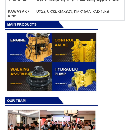
Sumitomo
Wykorzystuje się w tym celu następujące środki:
KAWASAK /
UX28, UX32, KMX32N, KMX15RA, KMX15RB
KPM