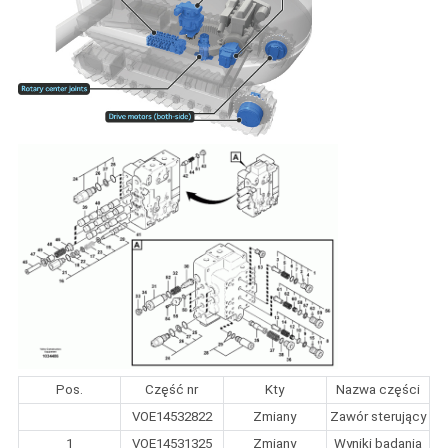
Pos.
Część nr
Kty
Nazwa części
VOE14532822
Zmiany
Zawór sterujący
1
VOE14531325
Zmiany
Wyniki badania