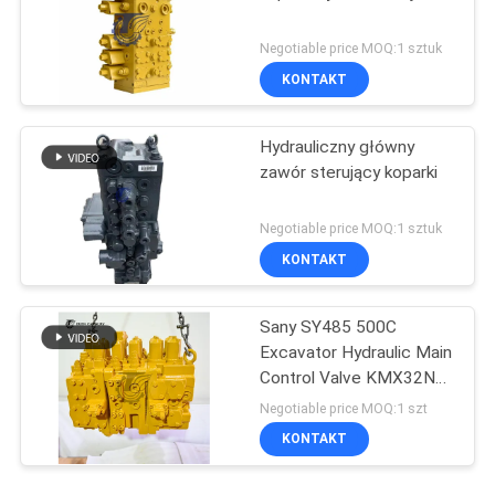
Negotiable price MOQ:1 sztuk
KONTAKT
Hydrauliczny główny
zawór sterujący koparki
Negotiable price MOQ:1 sztuk
KONTAKT
Sany SY485 500C
Excavator Hydraulic Main
Control Valve KMX32NA
High Quality
Negotiable price MOQ:1 szt
KONTAKT