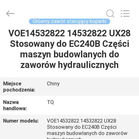
Tieqi
Construction
Machinery
Co.,
Ltd..
Główny zawór sterujący koparki
All
Rights
VOE14532822 14532822 UX28
DOM
Reserved.
Stosowany do EC240B Części
PRODUKTY
maszyn budowlanych do
zaworów hydraulicznych
FILMY
Miejsce
Chiny
pochodzenia:
POKAZ
VR
Nazwa
TQ
handlowa:
O
Numer modelu:
VOE14532822 14532822 UX28
Stosowany do EC240B Części
NAS
maszyn budowlanych do zaworów