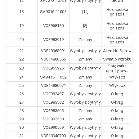
17
SA7273-10751
Wyroby z cytryny
Głowa
Hex. śrubka
18
SA9016-11005
[14]
gniazda
Hex. śrubka
19
VOE968130
[8]
gniazda
Hex. śrubka
20
VOE983919
Zmiany
gniazda
21
VOE13968991
Wyroby z cytryny
Allen Hd Screw
22
VOE14880555
Zmiany
Światło wzroku
Sprężarka
23
VOE955925
Wyroby z cytryny
sprężynowa
24
SA9415-11032
Zmiany
Wtykacz
25
VOE14880071
Zmiany
Wtykacz
26
VOE983497
Wyroby z cytryny
O-krąg
27
VOE983502
Wyroby z cytryny
O-krąg
28
VOE983505
Zmiany
O-krąg
29
VOE983530
Zmiany
O-krąg
30
VOE990569
Wyroby z cytryny
O-krąg
31
VOE13948700
Wyroby z cytryny
O-krąg