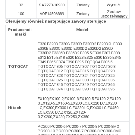
32
SA7273-10930
Zmiany
Wyrzuć.
Zestaw
100
VOE14506889
Zmiany
uszczelniający
Oferujemy również następujące zawory sterujące
Producenci i
Model
marki
E320 E320B E320C E320D E320D2 E320D2L E330
E330B E330C E330D E330D2 E320D2 E330D
E330D2 E3336D E336D2 E305.5 E306 E307 E308
E312 E315 E318 E320 E323 E325 E330 E336 E345
E349 E365 E374 E390 E395 TQTQCAT305.5
TQTQCAT
TQTQCAT306 TQTQCAT307 TQTQCAT30 8
TQTQCAT312 TQTQCAT315 TQTQCAT320
TQTQCAT323 TQTQCAT324 TQTQCAT325
TQTQCAT326 TQTQCAT330 TQTQCAT336
TQTQCAT345 TQTQCAT349 TQTQCAT365
TQTQCAT374 TQTQCAT390 TQTQCAT395
EX100,EX100-2,EX100-3,EX100-5,EX120-2,EX120-
3,EX120-5,EX160-5,EX200 LC,EX220 LC,EX230
Hitachi
LC,EX300,EX300 LC,EX330 LC,EX400 LC,EX450
LC,EX550 LC,ZX120,ZX120-
3,ZX200,ZX230,ZX250,ZX350
PC200 PC200-6 PC200-7 PC200-8 PC200-8MO
PC200-10 PC300 PC300-7 PC300-8 PC300-8MO