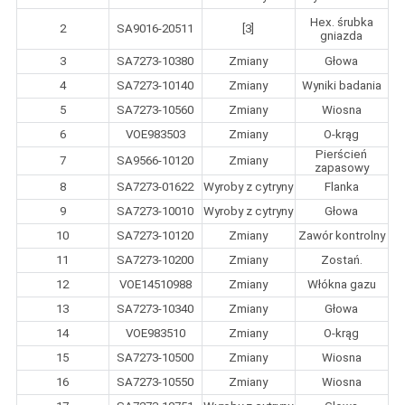
Hex. śrubka
2
SA9016-20511
[3]
gniazda
3
SA7273-10380
Zmiany
Głowa
4
SA7273-10140
Zmiany
Wyniki badania
5
SA7273-10560
Zmiany
Wiosna
6
VOE983503
Zmiany
O-krąg
Pierścień
7
SA9566-10120
Zmiany
zapasowy
8
SA7273-01622
Wyroby z cytryny
Flanka
9
SA7273-10010
Wyroby z cytryny
Głowa
10
SA7273-10120
Zmiany
Zawór kontrolny
11
SA7273-10200
Zmiany
Zostań.
12
VOE14510988
Zmiany
Włókna gazu
13
SA7273-10340
Zmiany
Głowa
14
VOE983510
Zmiany
O-krąg
15
SA7273-10500
Zmiany
Wiosna
16
SA7273-10550
Zmiany
Wiosna