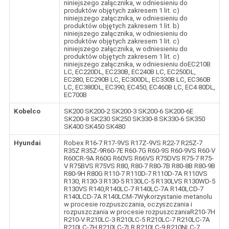
niniejszego załącznika, w odniesieniu do
produktów objętych zakresem 1 lit. c)
niniejszego załącznika, w odniesieniu do
produktów objętych zakresem 1 lit. b)
niniejszego załącznika, w odniesieniu do
produktów objętych zakresem 1 lit. c)
niniejszego załącznika, w odniesieniu do
produktów objętych zakresem 1 lit. c)
niniejszego załącznika, w odniesieniu doEC210B
LC, EC220DL, EC230B, EC240B LC, EC250DL,
EC280, EC290B LC, EC300DL, EC330B LC, EC360B
LC, EC380DL, EC390, EC450, EC460B LC, EC4 80DL,
EC700B
Kobelco
SK200 SK200-2 SK200-3 SK200-6 SK200-6E
SK200-8 SK230 SK250 SK330-8 SK330-6 SK350
SK400 SK450 SK480
Hyundai
Robex R16-7 R17-9VS R17Z-9VS R22-7 R25Z-7
R35Z R35Z-9R60-7E R60-7G R60-9S R60-9VS R60-V
R60CR-9A R60G R60VS R66VS R75DVS R75-7 R75-
V R75BVS R75VS R80, R80-7 R80-7B R80-8B R80-9B
R80-9H R80G R110-7 R110D-7 R110D-7A R110VS
R130, R130-3 R130-5 R130LC-5 R130LVS R130WD-5
R130VS R140,R140LC-7 R140LC-7A R140LCD-7
R140LCD-7A R140LCM-7Wykorzystanie metanolu
w procesie rozpuszczania, oczyszczania i
rozpuszczania w procesie rozpuszczaniaR210-7H
R210-V R210LC-3 R210LC-5 R210LC-7 R210LC-7A
R210LC-7H R210LC-7LR R210LC-9 R210NLC-7