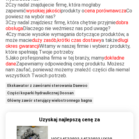
2Czy nadal znajdujecie firmę, która mogłaby
zapewnić
wysokiej jakości
produkty o
cena porównawcza
Co
powiesz na wybór nas?
3Czy nadal znajdziesz firmę, która chętnie przyjmie
dobra
obsługa
Dlaczego nie weźmiesz nas pod uwagę?
4Czy macie wysokie wymagania dotyczące produktów, a
może macie
duży zasób
,
krótki czas dostawy
a także
długi
okres gwarancji
Witamy w naszej firmie i wybierz produkty,
które spełniają Twoje potrzeby.
5Jako profesjonalna firma w tej branży, mamy
dokładne
dane
Zapewniamy odpowiednią cenę produktu. Możesz
nam zaufać, ponieważ możemy znaleźć części dla niemal
wszystkich Twoich potrzeb.
Ekskawator z zawórami sterowania Daewoo
Części koparki hydraulicznej Doosan
Główny zawór sterujący wielostronnego bagna
Uzyskaj najlepszą cenę za