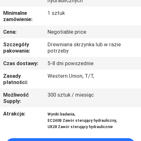
hydraulicznych
WYCIECZKA
Minimalne
1 sztuk
zamówienie:
PO
Cena:
Negotiable price
FABRYCE
Szczegóły
Drewniana skrzynka lub w razie
pakowania:
potrzeby
KONTROLA
Czas dostawy:
5-8 dni powszednie
JAKOŚCI
Zasady
Western Union, T/T,
płatności:
SKONTAKTUJ
Możliwość
300 sztuk / miesiąc
SIĘ
Supply:
Z
Atrakcja:
,
Wyniki badania
NAMI
,
EC240B Zawór sterujący hydrauliczny
UX28 Zawór sterujący hydraulicznie
AKTUALNOŚCI