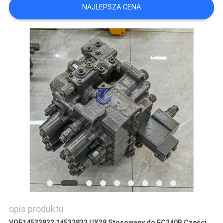
NAJLEPSZA CENA
WSZYSTKIE
PRZYPADKI
POPROSIĆ
O
WYCENĘ
SITEMAP
POLITYKA
PRYWATNOŚCI
opis produktu
VOE14532822 14532822 UX28 Stosowany do EC240B Części