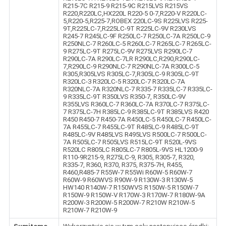
R215-7C R215-9 R215-9C R215LVS R215VS
R220,R220LC,HX220L R220-5 0-7,R220-V R220LC-
5,R220-5,R225-7,ROBEX 220LC-9S R225LVS R225-
9T,R225LC-7,R225LC-9T R225LC-9V R230LVS
R245-7 R245LC-9F R250LC-7 R250LC-7A R250LC-9
R250NLC-7 R260LC-5 R260LC-7 R265LC-7 R265LC-
9 R275LC-9T R275LC-9V R275LVS R290LC-7
R290LC-7A R290LC-7LR R290LC,R290,R290LC-
7,R290LC-9 R290NLC-7 R290NLC-7A R300LC-5
R305,R305LVS R305LC-7,R305LC-9 R305LC-9T
R320LC-3 R320LC-5 R320LC-7 R320LC-7A
R320NLC-7A R320NLC-7 R335-7 R335LC-7 R335LC-
9 R335LC-9T R350LVS R350-7, R350LC-9V
R355LVS R360LC-7 R360LC-7A R370LC-7 R375LC-
7 R375LC-7H R385LC-9 R385LC-9T R385LVS R420
R450 R450-7 R450-7A R450LC-5 R450LC-7 R450LC-
7A R455LC-7 R455LC-9T R485LC-9 R485LC-9T
R485LC-9V R485LVS R495LVS R500LC-7 R500LC-
7A R505LC-7 R505LVS R515LC-9T R520L-9VS
R520LC R805LC R805LC-7 R805L-9VS HL1200-9
R110-9R215-9, R275LC-9, R305, R305-7, R320,
R335-7, R360, R370, R375, R375-7H, R455,
R460,R485-7 R55W-7 R55Wi R60W-5 R60W-7
R60W-9 R60WVS R90W-9 R130W-3 R130W-5
HW140 R140W-7 R150WVS R150W-5 R150W-7
R150W-9 R150W-V R170W-3 R170W-7 R180W-9A
R200W-3 R200W-5 R200W-7 R210W R210W-5
R210W-7 R210W-9