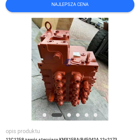
NAJLEPSZA CENA
WSZYSTKIE
PRZYPADKI
POPROSIĆ
O
WYCENĘ
SITEMAP
POLITYKA
PRYWATNOŚCI
opis produktu
12C1258 zawór sterujący KMX15RA/B45042A 12c2173