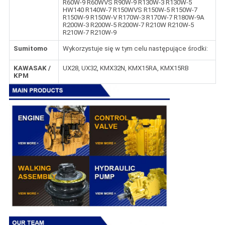
R60W-9 R60WVS R90W-9 R130W-3 R130W-5
HW140 R140W-7 R150WVS R150W-5 R150W-7
R150W-9 R150W-V R170W-3 R170W-7 R180W-9A
R200W-3 R200W-5 R200W-7 R210W R210W-5
R210W-7 R210W-9
Sumitomo
Wykorzystuje się w tym celu następujące środki:
KAWASAK /
UX28, UX32, KMX32N, KMX15RA, KMX15RB
KPM