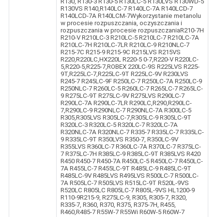
R130, R130-3 R130-5 R130LC-5 R130LVS R130WD-5
R130VS R140,R140LC-7 R140LC-7A R140LCD-7
R140LCD-7A R140LCM-7Wykorzystanie metanolu
w procesie rozpuszczania, oczyszczania i
rozpuszczania w procesie rozpuszczaniaR210-7H
R210-V R210LC-3 R210LC-5 R210LC-7 R210LC-7A
R210LC-7H R210LC-7LR R210LC-9 R210NLC-7
R215-7C R215-9 R215-9C R215LVS R215VS
R220,R220LC,HX220L R220-5 0-7,R220-V R220LC-
5,R220-5,R225-7,ROBEX 220LC-9S R225LVS R225-
9T,R225LC-7,R225LC-9T R225LC-9V R230LVS
R245-7 R245LC-9F R250LC-7 R250LC-7A R250LC-9
R250NLC-7 R260LC-5 R260LC-7 R265LC-7 R265LC-
9 R275LC-9T R275LC-9V R275LVS R290LC-7
R290LC-7A R290LC-7LR R290LC,R290,R290LC-
7,R290LC-9 R290NLC-7 R290NLC-7A R300LC-5
R305,R305LVS R305LC-7,R305LC-9 R305LC-9T
R320LC-3 R320LC-5 R320LC-7 R320LC-7A
R320NLC-7A R320NLC-7 R335-7 R335LC-7 R335LC-
9 R335LC-9T R350LVS R350-7, R350LC-9V
R355LVS R360LC-7 R360LC-7A R370LC-7 R375LC-
7 R375LC-7H R385LC-9 R385LC-9T R385LVS R420
R450 R450-7 R450-7A R450LC-5 R450LC-7 R450LC-
7A R455LC-7 R455LC-9T R485LC-9 R485LC-9T
R485LC-9V R485LVS R495LVS R500LC-7 R500LC-
7A R505LC-7 R505LVS R515LC-9T R520L-9VS
R520LC R805LC R805LC-7 R805L-9VS HL1200-9
R110-9R215-9, R275LC-9, R305, R305-7, R320,
R335-7, R360, R370, R375, R375-7H, R455,
R460,R485-7 R55W-7 R55Wi R60W-5 R60W-7