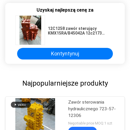
Uzyskaj najlepszą cenę za
12C1258 zawór sterujący
KMX15RA/B45042A 12c2173
KMX15RA/B45042B Dotyczy
koparki CLG922 CLG925
Kontyntynuj
Najpopularniejsze produkty
Zawór sterowania
hydraulicznego 723-57-
12306
Negotiable price MOQ:1 szt