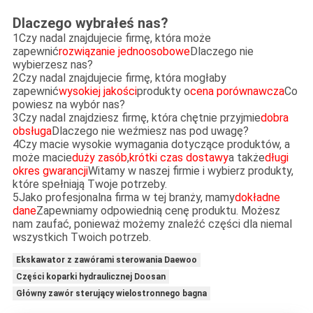
Dlaczego wybrałeś nas?
1Czy nadal znajdujecie firmę, która może
zapewnić
rozwiązanie jednoosobowe
Dlaczego nie
wybierzesz nas?
2Czy nadal znajdujecie firmę, która mogłaby
zapewnić
wysokiej jakości
produkty o
cena porównawcza
Co
powiesz na wybór nas?
3Czy nadal znajdziesz firmę, która chętnie przyjmie
dobra
obsługa
Dlaczego nie weźmiesz nas pod uwagę?
4Czy macie wysokie wymagania dotyczące produktów, a
może macie
duży zasób
,
krótki czas dostawy
a także
długi
okres gwarancji
Witamy w naszej firmie i wybierz produkty,
które spełniają Twoje potrzeby.
5Jako profesjonalna firma w tej branży, mamy
dokładne
dane
Zapewniamy odpowiednią cenę produktu. Możesz
nam zaufać, ponieważ możemy znaleźć części dla niemal
wszystkich Twoich potrzeb.
Ekskawator z zawórami sterowania Daewoo
Części koparki hydraulicznej Doosan
Główny zawór sterujący wielostronnego bagna