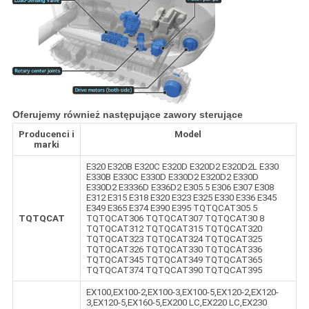
Oferujemy również następujące zawory sterujące
Producenci i
Model
marki
E320 E320B E320C E320D E320D2 E320D2L E330
E330B E330C E330D E330D2 E320D2 E330D
E330D2 E3336D E336D2 E305.5 E306 E307 E308
E312 E315 E318 E320 E323 E325 E330 E336 E345
E349 E365 E374 E390 E395 TQTQCAT305.5
TQTQCAT
TQTQCAT306 TQTQCAT307 TQTQCAT30 8
TQTQCAT312 TQTQCAT315 TQTQCAT320
TQTQCAT323 TQTQCAT324 TQTQCAT325
TQTQCAT326 TQTQCAT330 TQTQCAT336
TQTQCAT345 TQTQCAT349 TQTQCAT365
TQTQCAT374 TQTQCAT390 TQTQCAT395
EX100,EX100-2,EX100-3,EX100-5,EX120-2,EX120-
3,EX120-5,EX160-5,EX200 LC,EX220 LC,EX230