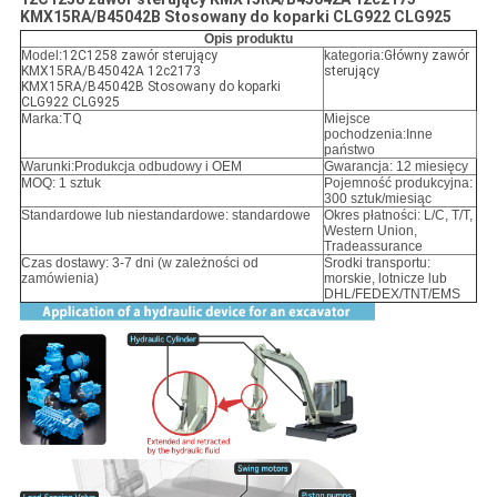
KMX15RA/B45042B Stosowany do koparki CLG922 CLG925
Opis produktu
Model:
12C1258 zawór sterujący
kategoria:
Główny zawór
KMX15RA/B45042A 12c2173
sterujący
KMX15RA/B45042B Stosowany do koparki
CLG922 CLG925
Marka:
TQ
Miejsce
pochodzenia:Inne
państwo
Warunki:
Produkcja odbudowy i OEM
Gwarancja: 12 miesięcy
MOQ: 1 sztuk
Pojemność produkcyjna:
300 sztuk/miesiąc
Standardowe lub niestandardowe: standardowe
Okres płatności: L/C, T/T,
Western Union,
Tradeassurance
Czas dostawy: 3-7 dni (w zależności od
Środki transportu:
zamówienia)
morskie, lotnicze lub
DHL/FEDEX/TNT/EMS