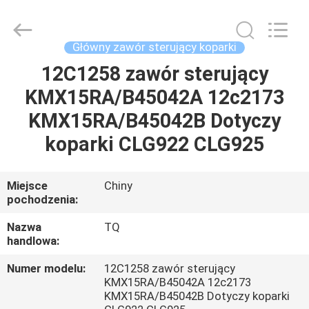
Tieqi
Construction
Machinery
Co.,
Ltd..
Główny zawór sterujący koparki
All
Rights
12C1258 zawór sterujący
DOM
Reserved.
KMX15RA/B45042A 12c2173
PRODUKTY
KMX15RA/B45042B Dotyczy
koparki CLG922 CLG925
FILMY
Miejsce
Chiny
pochodzenia:
POKAZ
VR
Nazwa
TQ
handlowa:
O
Numer modelu:
12C1258 zawór sterujący
KMX15RA/B45042A 12c2173
NAS
KMX15RA/B45042B Dotyczy koparki