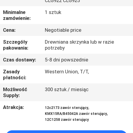
CLG922 CLG925
WYCIECZKA
Minimalne
1 sztuk
zamówienie:
PO
Cena:
Negotiable price
FABRYCE
Szczegóły
Drewniana skrzynka lub w razie
pakowania:
potrzeby
KONTROLA
Czas dostawy:
5-8 dni powszednie
JAKOŚCI
Zasady
Western Union, T/T,
płatności:
SKONTAKTUJ
Możliwość
300 sztuk / miesiąc
SIĘ
Supply:
Z
Atrakcja:
,
12c2173 zawór sterujący
NAMI
,
KMX15RA/B45042A zawór sterujący
12C1258 zawór sterujący
AKTUALNOŚCI