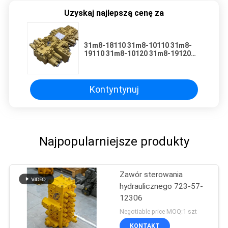
Uzyskaj najlepszą cenę za
31m8-18110 31m8-10110 31m8-
19110 31m8-10120 31m8-19120
Zawór sterujący hydrauliczny
odpowiedni do hydraulicznego
R55-7 R60-7
Kontyntynuj
Najpopularniejsze produkty
Zawór sterowania
hydraulicznego 723-57-
12306
Negotiable price MOQ:1 szt
KONTAKT