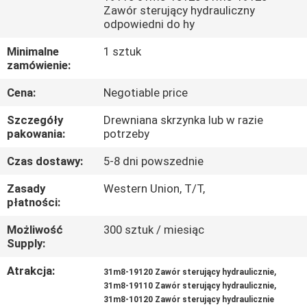
Zawór sterujący hydrauliczny
odpowiedni do hy
WYCIECZKA
PO
Minimalne
1 sztuk
zamówienie:
FABRYCE
Cena:
Negotiable price
KONTROLA
Szczegóły
Drewniana skrzynka lub w razie
pakowania:
potrzeby
JAKOŚCI
Czas dostawy:
5-8 dni powszednie
SKONTAKTUJ
Zasady
Western Union, T/T,
płatności:
SIĘ
Możliwość
300 sztuk / miesiąc
Z
Supply:
NAMI
Atrakcja:
,
31m8-19120 Zawór sterujący hydraulicznie
,
31m8-19110 Zawór sterujący hydraulicznie
AKTUALNOŚCI
31m8-10120 Zawór sterujący hydraulicznie