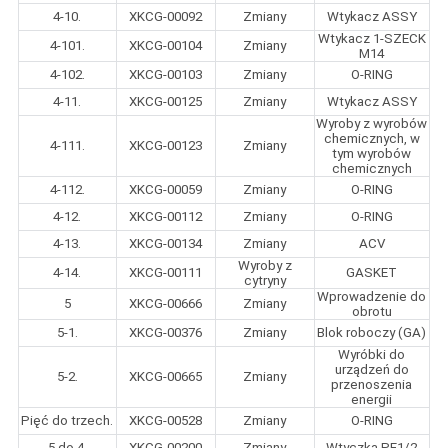
4-10.
XKCG-00092
Zmiany
Wtykacz ASSY
Wtykacz 1-SZECK
4-101.
XKCG-00104
Zmiany
M14
4-102.
XKCG-00103
Zmiany
O-RING
4-11.
XKCG-00125
Zmiany
Wtykacz ASSY
Wyroby z wyrobów
chemicznych, w
4-111.
XKCG-00123
Zmiany
tym wyrobów
chemicznych
4-112.
XKCG-00059
Zmiany
O-RING
4-12.
XKCG-00112
Zmiany
O-RING
4-13.
XKCG-00134
Zmiany
ACV
Wyroby z
4-14.
XKCG-00111
GASKET
cytryny
Wprowadzenie do
5
XKCG-00666
Zmiany
obrotu
5-1.
XKCG-00376
Zmiany
Blok roboczy (GA)
Wyróbki do
urządzeń do
5-2.
XKCG-00665
Zmiany
przenoszenia
energii
Pięć do trzech.
XKCG-00528
Zmiany
O-RING
5 do 4.
XKCG-00200
Zmiany
Wtyczka PF1/2