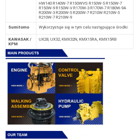
HW140 R140W-7 R150WVS R150W-5 R150W-7
R150W-9 R150W-V R170W-3 R170W-7 R180W-9A
R200W-3 R200W-5 R200W-7 R210W R210W-5
R210W-7 R210W-9
Sumitomo
Wykorzystuje się w tym celu następujące środki:
KAWASAK /
UX28, UX32, KMX32N, KMX15RA, KMX15RB
KPM