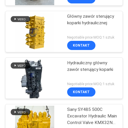
Główny zawór sterujący
koparki hydraulicznej
Negotiable price MOQ:1 sztuk
KONTAKT
Hydrauliczny główny
zawór sterujący koparki
Negotiable price MOQ:1 sztuk
KONTAKT
Sany SY485 500C
Excavator Hydraulic Main
Control Valve KMX32NA