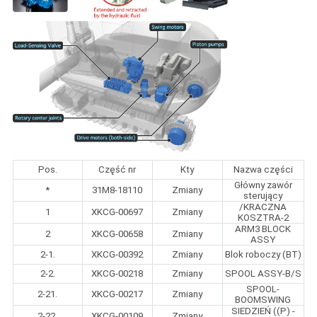
Pos.
Część nr
Kty
Nazwa części
Główny zawór
*
31M8-18110
Zmiany
sterujący
/KRACZNA
1
XKCG-00697
Zmiany
KOSZTRA-2
ARM3 BLOCK
2
XKCG-00658
Zmiany
ASSY
2-1.
XKCG-00392
Zmiany
Blok roboczy (BT)
2-2.
XKCG-00218
Zmiany
SPOOL ASSY-B/S
SPOOL-
2-21.
XKCG-00217
Zmiany
BOOMSWING
SIEDZIEŃ ((P) -
2-22.
XKCG-00109
Zmiany