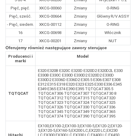
Pięć, pięć.
XKCG-00060
Zmiany
O-RING
Pięć, sześć.
XKCG-00664
Zmiany
Główny R/V ASSY
- Pięć, siedem.
XKCG-00112
Zmiany
O-RING
16
XKCG-00698
Zmiany
Włócznik
17
XKCG-00201
Zmiany
NUT
Oferujemy również następujące zawory sterujące
Producenci i
Model
marki
E320 E320B E320C E320D E320D2 E320D2L E330
E330B E330C E330D E330D2 E320D2 E330D
E330D2 E3336D E336D2 E305.5 E306 E307 E308
E312 E315 E318 E320 E323 E325 E330 E336 E345
E349 E365 E374 E390 E395 TQTQCAT305.5
TQTQCAT
TQTQCAT306 TQTQCAT307 TQTQCAT30 8
TQTQCAT312 TQTQCAT315 TQTQCAT320
TQTQCAT323 TQTQCAT324 TQTQCAT325
TQTQCAT326 TQTQCAT330 TQTQCAT336
TQTQCAT345 TQTQCAT349 TQTQCAT365
TQTQCAT374 TQTQCAT390 TQTQCAT395
EX100,EX100-2,EX100-3,EX100-5,EX120-2,EX120-
3,EX120-5,EX160-5,EX200 LC,EX220 LC,EX230
Hitachi
LC,EX300,EX300 LC,EX330 LC,EX400 LC,EX450