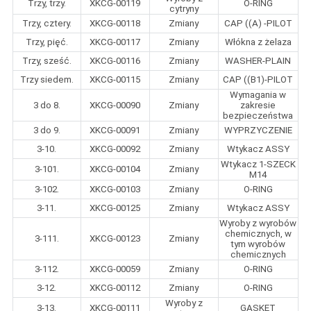
Trzy, trzy.
XKCG-00119
O-RING
cytryny
Trzy, cztery.
XKCG-00118
Zmiany
CAP ((A) -PILOT
Trzy, pięć.
XKCG-00117
Zmiany
Włókna z żelaza
Trzy, sześć.
XKCG-00116
Zmiany
WASHER-PLAIN
Trzy siedem.
XKCG-00115
Zmiany
CAP ((B1)-PILOT
Wymagania w
3 do 8.
XKCG-00090
Zmiany
zakresie
bezpieczeństwa
3 do 9.
XKCG-00091
Zmiany
WYPRZYCZENIE
3-10.
XKCG-00092
Zmiany
Wtykacz ASSY
Wtykacz 1-SZECK
3-101.
XKCG-00104
Zmiany
M14
3-102.
XKCG-00103
Zmiany
O-RING
3-11.
XKCG-00125
Zmiany
Wtykacz ASSY
Wyroby z wyrobów
chemicznych, w
3-111.
XKCG-00123
Zmiany
tym wyrobów
chemicznych
3-112.
XKCG-00059
Zmiany
O-RING
3-12.
XKCG-00112
Zmiany
O-RING
Wyroby z
3-13.
XKCG-00111
GASKET