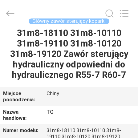
Tieqi
Construction
Machinery
Co.,
Ltd..
Główny zawór sterujący koparki
All
Rights
31m8-18110 31m8-10110
DOM
Reserved.
31m8-19110 31m8-10120
PRODUKTY
31m8-19120 Zawór sterujący
hydrauliczny odpowiedni do
FILMY
hydraulicznego R55-7 R60-7
POKAZ
Miejsce
Chiny
pochodzenia:
VR
Nazwa
TQ
handlowa:
O
NAS
Numer modelu:
31m8-18110 31m8-10110 31m8-
19110 31m8-10120 31m8-19120