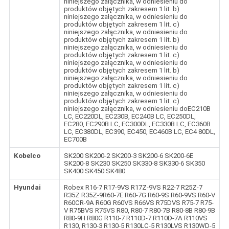
niniejszego załącznika, w odniesieniu do
produktów objętych zakresem 1 lit. b)
niniejszego załącznika, w odniesieniu do
produktów objętych zakresem 1 lit. c)
niniejszego załącznika, w odniesieniu do
produktów objętych zakresem 1 lit. b)
niniejszego załącznika, w odniesieniu do
produktów objętych zakresem 1 lit. c)
niniejszego załącznika, w odniesieniu do
produktów objętych zakresem 1 lit. b)
niniejszego załącznika, w odniesieniu do
produktów objętych zakresem 1 lit. c)
niniejszego załącznika, w odniesieniu do
produktów objętych zakresem 1 lit. c)
niniejszego załącznika, w odniesieniu doEC210B
LC, EC220DL, EC230B, EC240B LC, EC250DL,
EC280, EC290B LC, EC300DL, EC330B LC, EC360B
LC, EC380DL, EC390, EC450, EC460B LC, EC4 80DL,
EC700B
Kobelco
SK200 SK200-2 SK200-3 SK200-6 SK200-6E
SK200-8 SK230 SK250 SK330-8 SK330-6 SK350
SK400 SK450 SK480
Hyundai
Robex R16-7 R17-9VS R17Z-9VS R22-7 R25Z-7
R35Z R35Z-9R60-7E R60-7G R60-9S R60-9VS R60-V
R60CR-9A R60G R60VS R66VS R75DVS R75-7 R75-
V R75BVS R75VS R80, R80-7 R80-7B R80-8B R80-9B
R80-9H R80G R110-7 R110D-7 R110D-7A R110VS
R130, R130-3 R130-5 R130LC-5 R130LVS R130WD-5