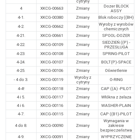
cytryny
Dozer BLOCK
4
XKCG-00663
Zmiany
ASSY
4-1.
XKCG-00380
Zmiany
Blok roboczy ((BH)
Wyroby z wyrobów
4-2.
XKCG-00662
Zmiany
chemicznych
4-21.
XKCG-00661
Zmiany
SPOOL-DOZER
SIEDZIEŃ ((P) -
4-22.
XKCG-00109
Zmiany
PRZESŁUGA
4-23.
XKCG-00108
Zmiany
SPRING-PILOT
4-24.
XKCG-00107
Zmiany
BOLT(P)-SPACE
4-25.
XKCG-00106
Zmiany
Oświetlenie
Wyroby z
- 4 do 3.
XKCG-00119
O-RING
cytryny
4-4!
XKCG-00118
Zmiany
CAP ((A) -PILOT
4 i 5.
XKCG-00117
Zmiany
Włókna z żelaza
4 i 6.
XKCG-00116
Zmiany
WASHER-PLAIN
4-7.
XKCG-00115
Zmiany
CAP ((B1)-PILOT
Wymagania w
4 do 8.
XKCG-00090
Zmiany
zakresie
bezpieczeństwa
4-9.
XKCG-00091
Zmiany
WYPRZYCZENIE