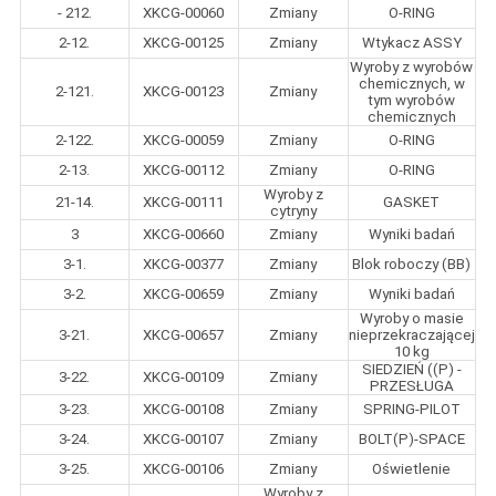
- 212.
XKCG-00060
Zmiany
O-RING
2-12.
XKCG-00125
Zmiany
Wtykacz ASSY
Wyroby z wyrobów
chemicznych, w
2-121.
XKCG-00123
Zmiany
tym wyrobów
chemicznych
2-122.
XKCG-00059
Zmiany
O-RING
2-13.
XKCG-00112
Zmiany
O-RING
Wyroby z
21-14.
XKCG-00111
GASKET
cytryny
3
XKCG-00660
Zmiany
Wyniki badań
3-1.
XKCG-00377
Zmiany
Blok roboczy (BB)
3-2.
XKCG-00659
Zmiany
Wyniki badań
Wyroby o masie
3-21.
XKCG-00657
Zmiany
nieprzekraczającej
10 kg
SIEDZIEŃ ((P) -
3-22.
XKCG-00109
Zmiany
PRZESŁUGA
3-23.
XKCG-00108
Zmiany
SPRING-PILOT
3-24.
XKCG-00107
Zmiany
BOLT(P)-SPACE
3-25.
XKCG-00106
Zmiany
Oświetlenie
Wyroby z