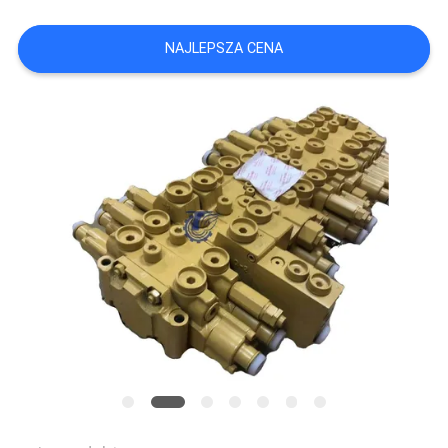
WSZYSTKIE
NAJLEPSZA CENA
PRZYPADKI
POPROSIĆ
O
WYCENĘ
SITEMAP
POLITYKA
PRYWATNOŚCI