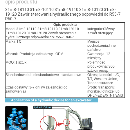
opis produktu
31m8-18110 31m8-10110 31m8-19110 31m8-10120 31m8-
19120 Zawór sterowania hydraulicznego odpowiedni do R55-7
R60-7
Opis produktu
Model:
31m8-18110 31m8-10110 31m8-19110
kategoria:
Główny
31m8-10120 31m8-19120 Zawór sterowania
zawór sterujący
hydraulicznego odpowiedni do R55-7 R60-7
Marka:
TQ
Miejsce
pochodzenia:Inne
państwo
Warunki:
Produkcja odbudowy i OEM
Gwarancja: 12
miesięcy
MOQ: 1 sztuk
Pojemność
produkcyjna: 300
sztuk/miesiąc
Standardowe lub niestandardowe: standardowe
Okres płatności: L/C,
T/T, Western Union,
Tradeassurance
Czas dostawy: 3-7 dni (w zależności od
Środki transportu:
zamówienia)
morskie, lotnicze lub
DHL/FEDEX/TNT/EMS