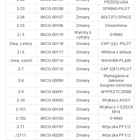
PRZESŁUGA
2-23.
XKCG-00108
Zmiany
SPRING-PILOT
2-24.
XKCG-00107
Zmiany
BOLT(P)-SPACE
2-25.
XKCG-00106
Zmiany
Oświetlenie
Wyroby z
2 i 3.
XKCG-00119
O-RING
cytryny
Dwa, cztery.
XKCG-00118
Zmiany
CAP ((A) -PILOT
2 i 5.
XKCG-00117
Zmiany
Włókna z żelaza
- Dwa, sześć.
XKCG-00116
Zmiany
WASHER-PLAIN
2-7.
XKCG-00115
Zmiany
CAP ((B1)-PILOT
Wymagania w
2-8.
XKCG-00090
Zmiany
zakresie
bezpieczeństwa
2-9.
XKCG-00091
Zmiany
WYPRZYCZENIE
2-10.
XKCG-00092
Zmiany
Wtykacz ASSY
Wtykacz 1-SZECK
2-101.
XKCG-00104
Zmiany
M14
2-102.
XKCG-00103
Zmiany
O-RING
2-11.
XKCG-00197
Zmiany
Wtyczka PF1/2
/2111.
XKCG-00200
Zmiany
Wtyczka PF1/2