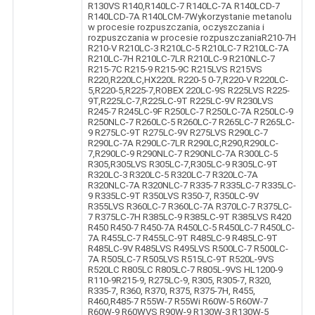
R130VS R140,R140LC-7 R140LC-7A R140LCD-7
R140LCD-7A R140LCM-7Wykorzystanie metanolu
w procesie rozpuszczania, oczyszczania i
rozpuszczania w procesie rozpuszczaniaR210-7H
R210-V R210LC-3 R210LC-5 R210LC-7 R210LC-7A
R210LC-7H R210LC-7LR R210LC-9 R210NLC-7
R215-7C R215-9 R215-9C R215LVS R215VS
R220,R220LC,HX220L R220-5 0-7,R220-V R220LC-
5,R220-5,R225-7,ROBEX 220LC-9S R225LVS R225-
9T,R225LC-7,R225LC-9T R225LC-9V R230LVS
R245-7 R245LC-9F R250LC-7 R250LC-7A R250LC-9
R250NLC-7 R260LC-5 R260LC-7 R265LC-7 R265LC-
9 R275LC-9T R275LC-9V R275LVS R290LC-7
R290LC-7A R290LC-7LR R290LC,R290,R290LC-
7,R290LC-9 R290NLC-7 R290NLC-7A R300LC-5
R305,R305LVS R305LC-7,R305LC-9 R305LC-9T
R320LC-3 R320LC-5 R320LC-7 R320LC-7A
R320NLC-7A R320NLC-7 R335-7 R335LC-7 R335LC-
9 R335LC-9T R350LVS R350-7, R350LC-9V
R355LVS R360LC-7 R360LC-7A R370LC-7 R375LC-
7 R375LC-7H R385LC-9 R385LC-9T R385LVS R420
R450 R450-7 R450-7A R450LC-5 R450LC-7 R450LC-
7A R455LC-7 R455LC-9T R485LC-9 R485LC-9T
R485LC-9V R485LVS R495LVS R500LC-7 R500LC-
7A R505LC-7 R505LVS R515LC-9T R520L-9VS
R520LC R805LC R805LC-7 R805L-9VS HL1200-9
R110-9R215-9, R275LC-9, R305, R305-7, R320,
R335-7, R360, R370, R375, R375-7H, R455,
R460,R485-7 R55W-7 R55Wi R60W-5 R60W-7
R60W-9 R60WVS R90W-9 R130W-3 R130W-5