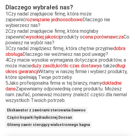
Dlaczego wybrałeś nas?
1Czy nadal znajdujecie firmę, która może
zapewnić
rozwiązanie jednoosobowe
Dlaczego nie
wybierzesz nas?
2Czy nadal znajdujecie firmę, która mogłaby
zapewnić
wysokiej jakości
produkty o
cena porównawcza
Co
powiesz na wybór nas?
3Czy nadal znajdziesz firmę, która chętnie przyjmie
dobra
obsługa
Dlaczego nie weźmiesz nas pod uwagę?
4Czy macie wysokie wymagania dotyczące produktów, a
może macie
duży zasób
,
krótki czas dostawy
a także
długi
okres gwarancji
Witamy w naszej firmie i wybierz produkty,
które spełniają Twoje potrzeby.
5Jako profesjonalna firma w tej branży, mamy
dokładne
dane
Zapewniamy odpowiednią cenę produktu. Możesz
nam zaufać, ponieważ możemy znaleźć części dla niemal
wszystkich Twoich potrzeb.
Ekskawator z zawórami sterowania Daewoo
Części koparki hydraulicznej Doosan
Główny zawór sterujący wielostronnego bagna